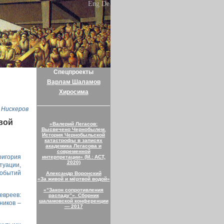
Eng
De
Спецпроекты
Варлам Шаламов
Хиросима
 Нискеров
вой
«Валерий Легасов:
Высвечено Чернобылем.
История Чернобыльской
катастрофы в записях
академика Легасова и
современной
ригория
интерпретации» (М.: АСТ,
2020)
туации,
событий
Александр Воронский
«За живой и мёртвой водой»
«“Закон сопротивления
евреев:
распаду”». Сборник
шаламовской конференции
ников –
— 2017