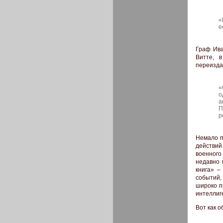
«
е
Граф Ива
Витте, 
переизда
«
о
а
П
р
Немало п
действий
военного
недавно 
книга» –
событий,
широко п
интеллиг
Вот как о