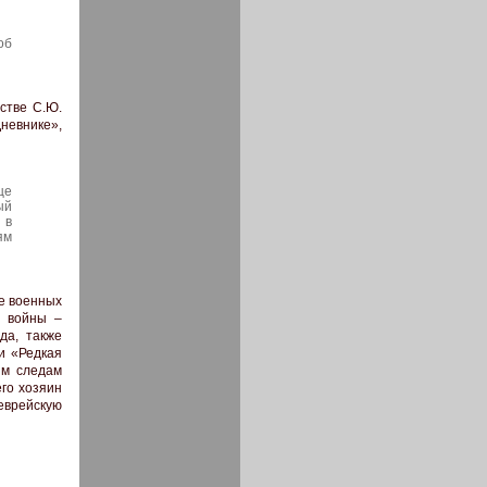
об
стве С.Ю.
невнике»,
ще
ый
 в
ям
е военных
й войны –
да, также
и «Редкая
им следам
го хозяин
 еврейскую