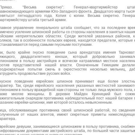
Приказ. “Весьма секретно”: Генерал-квартирмейстер шта
лавнокомандующего армиями Юго-Западного фронта. Двадцатого марта тыся
евятьсот пятнадцатого года. Копия с копии. Весьма секретно. Генера
вартирмейстеру штаба третьей армии.
лавное управление генерального штаба сообщает, что за последнее вре
амечено усиление шпионской работы со стороны населения в занятых наши
ойсками неприятельских областях. Среди жителей указанных районов, к
оляков, так в особенности польских евреев, находятся предатели, которые 
станавливаются перед самыми гнусными поступками.
ак, было крайне гнусно поведение сына арендатора имения Тарноват
ижицкого, двадцатилетнего юноши, который добровольно занимал
пионажем в пользу австрийцев и всячески натравливал местное населен
ротив представителей нашей власти. Означенным Гижицким делали
еоднократные попытки сжечь в окрестностях несколько мельниц, да
атруднить продовольствие русских войск.
нусное поведение еврейских шпионов принимает еще более злостн
арактер. Так, среди еврейского населения указанных местностей занимают
пионажем в пользу враждебной нам стороны не только лица мужского пола, 
акже многие женщины. В деревне Майден Криницкий был сожж
ажигательным снарядом противника наблюдательный пост нашей батареи 
казанию еврейки-шпионки, имя которой осталось невыясненным.
ица, обслуживающие противника своей шпионской работой, по сведения
олученным от наших агентов, имеют секретные приметы нижеследующе
арактера.
врейские девушки, занимающиеся шпионажем в пользу противника, снабже
ифрованными документами австрийского штаба, по большей части зашиты