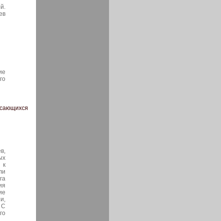
й.
ев
ие
го
асающихся
в,
ых
 к
ли
га
ия
ие
и,
 С
го