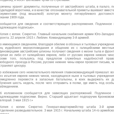
 подвязку, и носят шелковые чулки со стрелками.
ужчины хранят документы, полученные от австрийского штаба, в пальто, п
одкладкой воротника, и в качестве опознавательной приметы вшивают вместе
окументами (под вешалкой) золотую монету пятирублевого достоинст
еканки 1909 года.
ообщается для сведения и соответствующего распоряжения. Подлинное 
адлежащею подписью».
Копия с копии. Секретно. Главный начальник снабжения армии Юго-Западно
ронта. 22 апреля 1915 г. Люблин. Командующему 3-й армией.
о имеющимся сведениям, благодаря обилию в обозных и тыловых учреждени
иц иудейского вероисповедания и общению их с галицийскими местны
диноверцами австрийские шпионы получают сведения о жизни тыла и фронт
ерпая их либо от галицийских евреев, либо от русских евреев нижних чино
роме того, пользуясь под предлогом служебных надобностей прав
вободного проезда в Россию, русские нижние чины евреи провозят письма, ч
страняют цензуру.
о избежание сего нежелательного явления главнокомандующий приказал: вс
ез изъятия евреев нижних чинов, находящихся ныне в тыловых учреждения
емедленно перевести в запасные батальоны, в коих выдержать их д
бучения шесть недель, после чего отправить в полки, где иметь под особ
аблюдением.
б изложенном сообщается для зависящих распоряжений. Подлинное 
адлежащими подписями. Верно. Старший адъютант подпоручик Кронковски
елгорай. 3 мая 1915 г.»
Копия с копии. Секретно. Генерал-квартирмейстер штаба 3-й арми
тделение разведывательное. 3 мая 1915 г. Начальнику штаба 14-го армейско