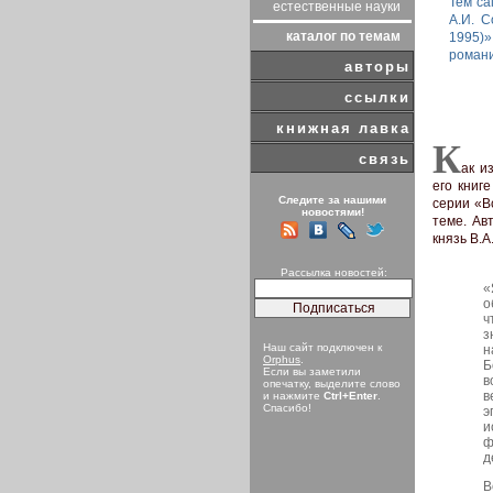
Тем са
естественные науки
А.И. 
каталог по темам
1995)
романи
авторы
ссылки
книжная лавка
К
связь
ак и
его книг
Следите за нашими
серии «В
новостями!
теме. Ав
князь В.А
Рассылка новостей:
«
о
ч
з
Наш сайт подключен к
н
Orphus
.
Б
Если вы заметили
в
опечатку, выделите слово
в
и нажмите
Ctrl+Enter
.
Спасибо!
э
и
ф
д
В