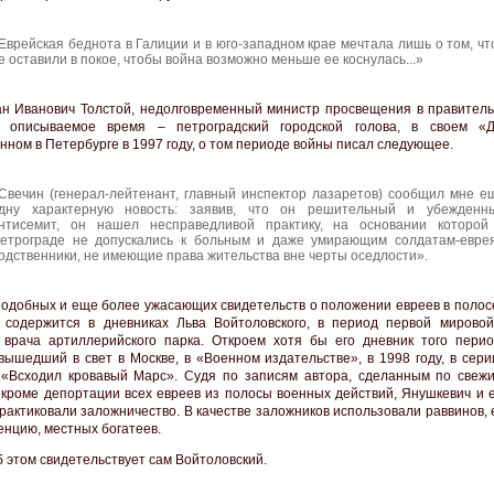
Еврейская беднота в Галиции и в юго-западном крае мечтала лишь о том, чт
е оставили в покое, чтобы война возможно меньше ее коснулась...»
н Иванович Толстой, недолговременный министр просвещения в правитель
в описываемое время – петроградский городской голова, в своем «Д
нном в Петербурге в 1997 году, о том периоде войны писал следующее.
Свечин (генерал-лейтенант, главный инспектор лазаретов) сообщил мне е
дну характерную новость: заявив, что он решительный и убежденн
нтисемит, он нашел несправедливой практику, на основании которой
етрограде не допускались к больным и даже умирающим солдатам-евре
одственники, не имеющие права жительства вне черты оседлости».
одобных и еще более ужасающих свидетельств о положении евреев в полос
 содержится в дневниках Льва Войтоловского, в период первой мирово
 врача артиллерийского парка. Откроем хотя бы его дневник того перио
вышедший в свет в Москве, в «Военном издательстве», в 1998 году, в сери
 «Всходил кровавый Марс». Судя по записям автора, сделанным по свеж
 кроме депортации всех евреев из полосы военных действий, Янушкевич и е
рактиковали заложничество. В качестве заложников использовали раввинов,
енцию, местных богатеев.
б этом свидетельствует сам Войтоловский.