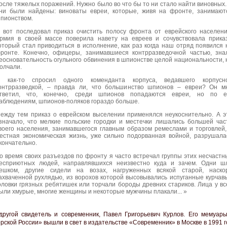
осле тяжелых поражений. Нужно было во что бы то ни стало найти виновных.
ни были найдены: виноваты евреи, которые, живя на фронте, занимают
пионством.
 вот последовал приказ очистить полосу фронта от еврейского населени
рмия в своей массе поверила навету на евреев и сочувствовала приказ
оторый стал приводиться в исполнение, как раз когда наш отряд появился 
ронте. Конечно, офицеры, занимавшиеся контрразведочной частью, зна
еосновательность огульного обвинения в шпионстве целой национальности, 
олчали.
 как-то спросил одного коменданта корпуса, ведавшего корпусн
онтрразведкой, – правда ли, что большинство шпионов – евреи? Он м
тветил, что, конечно, среди шпионов попадаются евреи, но по е
аблюдениям, шпионов-поляков гораздо больше.
ежду тем приказ о еврейском выселении применялся неукоснительно. А э
значало, что мелкие польские городки и местечки лишались большей час
воего населения, занимавшегося главным образом ремеслами и торговлей,
естная экономическая жизнь, уже сильно подорванная войной, разрушала
кончательно.
о время своих разъездов по фронту я часто встречал группы этих несчастн
есприютных людей, направлявшихся неизвестно куда и зачем. Одни ш
ешком, другие сидели на возах, нагруженных всякой старой, наско
ахваченной рухлядью, из ворохов которой высовывались испуганные курчав
оловки грязных ребятишек или торчали бороды древних стариков. Лица у вс
ыли хмурые, многие женщины и некоторые мужчины плакали... »
другой свидетель и современник, Павел Григорьевич Курлов. Его мемуары
рской России» вышли в свет в издательстве «Современник» в Москве в 1991 г