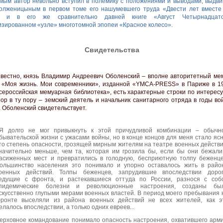
мым автор невольно вступил в полемику с положениями и выводами, выдв
Солженицыным в первом томе его нашумевшего труда «Двести лет вместе
» и в его же сравнительно давней книге «Август Четырнадцат
зированном «узле» многотомной эпопеи «Красное колесо».
Свидетельства
звестно, князь Владимир Андреевич Оболенский – вполне авторитетный мем
е «Моя жизнь. Мои современники», изданной «YMCA-PRESS» в Париже в 19
сероссийская мемуарная библиотека», есть характерные строки по интерес
тор в ту пору – земский деятель и начальник санитарного отряда в годы во
. Оболенский свидетельствует.
Я долго не мог привыкнуть к этой причудливой комбинации – обычн
бывательской жизни с ужасами войны, но в конце концов для меня стало ясн
то степень опасности, грозящей мирным жителям на театре военных действи
начительно меньше, чем та, которая им грозила бы, если бы они бежали
асиженных мест и превратились в голодную, бесприютную толпу беженце
ольшинство населения это понимало и упорно оставалось жить в райо
оенных действий. Толпы беженцев, запрудившие впоследствии дорог
едущие с фронта, и растекавшиеся оттуда по России, разнося с соб
пидемические болезни и революционные настроения, созданы бы
скусственно глупыми мерами военных властей. В период моего пребывания 
ронте выселяли из района военных действий не всех жителей, как э
елалось впоследствии, а только одних евреев...
ерховное командование понимало опасность настроения, охватившего арм