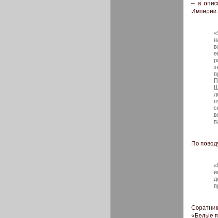
– в опис
Империи.
«
н
в
е
р
з
п
П
Ш
д
п
с
в
п
По повод
«
и
д
п
Соратник
«Белые п