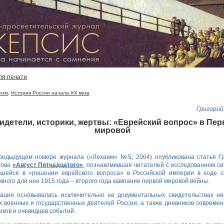
ля печати
изм
,
История России начала XX века
Григорий
идетели, историки, жертвы: «Еврейский вопрос» в Пер
мировой
едыдущем номере журнала («Лехаим» №5, 2004) опубликована статья Г
рова
«Август Пятнадцатого»
, познакомившая читателей с исследованием си
вшейся в «решении еврейского вопроса» в Российской империи в ходе 
много для нее 1915 года – второго года кампании первой мировой войны.
ация основывалась исключительно на документальных свидетельствах не
 военных и государственных деятелей России, а также дневников современ
иков и очевидцев событий.