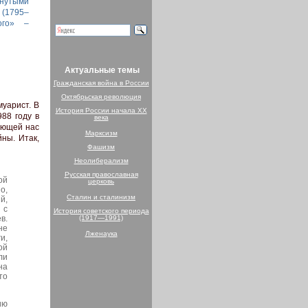
инутыми
 (1795–
ого» –
Актуальные темы
Гражданская война в России
Октябрьская революция
уарист. В
История России начала XX
88 году в
века
ующей нас
Марксизм
йны. Итак,
Фашизм
Неолиберализм
Русская православная
ой
церковь
о,
Сталин и сталинизм
й,
 с
История советского периода
(1917—1991)
в.
не
Лженаука
и,
ой
ли
на
то
ию