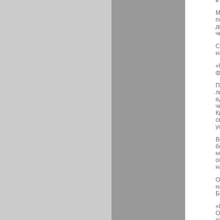
в
М
п
д
ч
С
н
«
ф
П
л
е
ч
К
с
у
В
б
н
о
н
О
н
Б
«
О