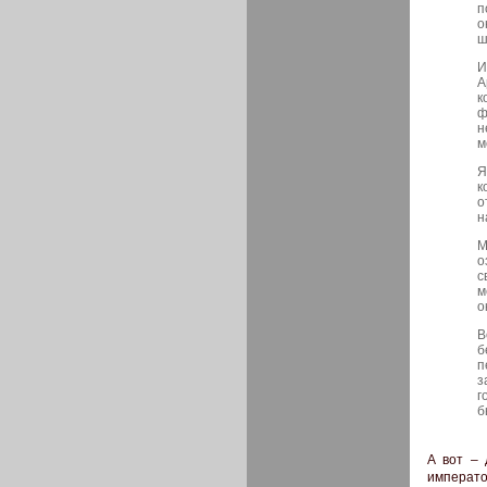
п
о
ш
И
А
к
ф
н
м
Я
к
о
н
М
о
с
м
о
В
б
п
з
г
б
А вот – 
императо