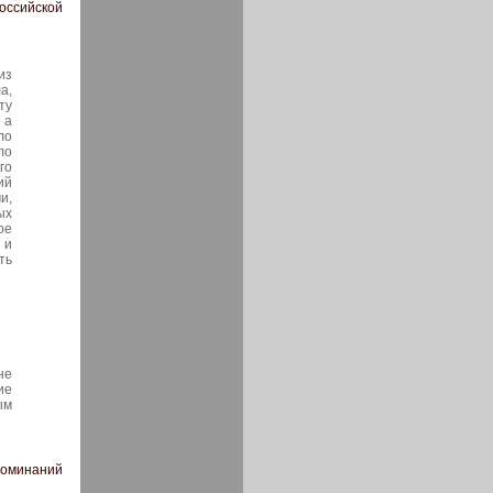
оссийской
из
а,
ту
 а
ло
ло
го
ий
и,
ых
ое
 и
ть
не
ие
ым
споминаний