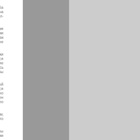
ба
ча
л-
мя
ми
ак
не
ки
ся
ие
сь
бы
ый
ся
но
ен
по
м,
го
ны
ми