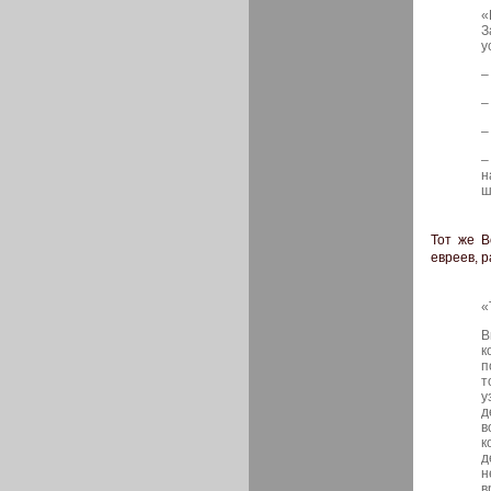
«
З
у
–
–
–
–
н
ш
Тот же В
евреев, 
«
В
к
п
т
у
д
в
к
д
н
в