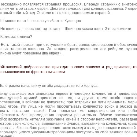
Неожиданно появляется странная процессия. Впереди стражник с винтовко
а ним четыре старых еврея. Шествие замыкают два конных стражника. У евре
сталый забитый вид. Они еле ковыляют, подгоняемые охраной.
 Шпионов гонят! – весело улыбается Кузнецов.
 Не шпионы, – поясняет адъютант. – Шпионов казаки гонят. Это заложники.
 Какие заложники?
 Есть такой приказ: при отступлении брать заложников-евреев в обеспечен
аших местных шпионов. За каждого расстрелянного австрийцами русско
пиона будут повешены два еврея».
ойтоловский добросовестно приводит в своих записях и ряд приказов, к
рассылавшихся по фронтовым частям.
Телеграмма начальнику штаба двадцать пятого корпуса.
виду развившегося шпионажа евреев и немецких колонистов и пришельце
омандующий армией приказал: ни тех, ни других, кроме особо надежн
оставщиков, к войскам не допускать; при встречах на пути принимать меры
ому, чтобы эти лица не могли просчитывать количество войск и обозов и
знать название частей. При попытках же сопротивления или побе
ействовать без промедления оружием решительно. Вблизи расположен
ойск воспретить жителям зажигание огней в сторону неприятеля, разведен
остров, звон колоколов, вывешивание флагов, взлезание на колокольни, крыш
еревья, а без особого разрешения также выезд и выход из городов и селений.
еповинующимися указанным требованиям поступать по силе законов военно
ремени».