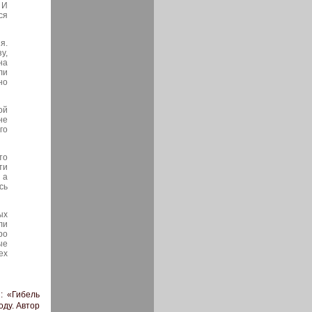
 И
ся
я.
у,
на
ли
но
ой
не
го
то
ти
 а
сь
ых
ли
ро
ые
ех
: «Гибель
оду. Автор