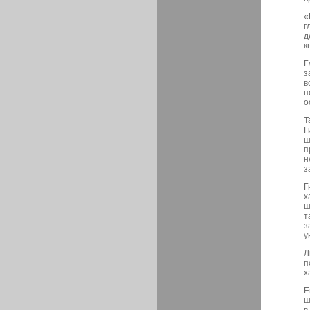
«
г
д
к
Г
з
в
п
о
Т
Г
ш
п
н
з
Г
х
ш
т
з
у
Л
п
х
Е
ш