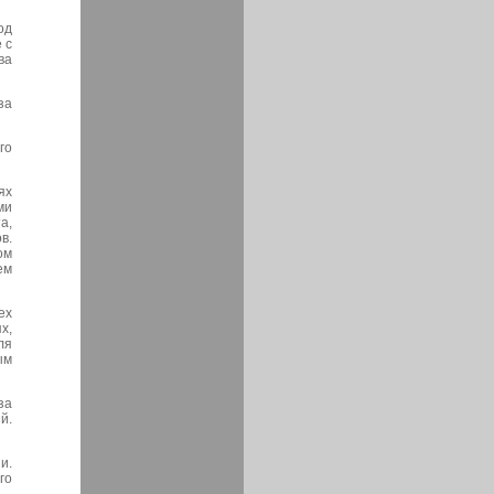
од
 с
ва
за
го
ях
ми
а,
в.
ом
ем
ех
х,
ля
ым
за
й.
и.
го