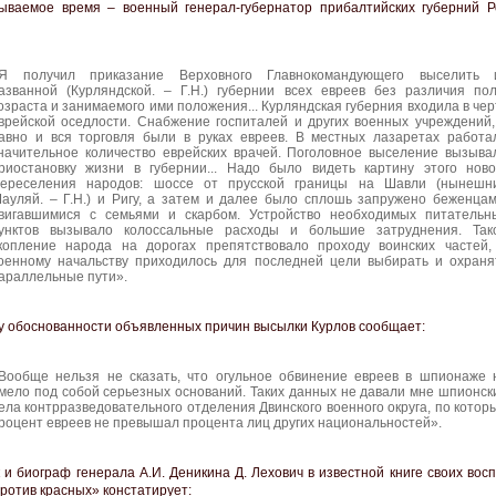
ываемое время – военный генерал-губернатор прибалтийских губерний Р
Я получил приказание Верховного Главнокомандующего выселить 
азванной (Курляндской. – Г.Н.) губернии всех евреев без различия пол
озраста и занимаемого ими положения... Курляндская губерния входила в чер
врейской оседлости. Снабжение госпиталей и других военных учреждений,
авно и вся торговля были в руках евреев. В местных лазаретах работа
начительное количество еврейских врачей. Поголовное выселение вызыва
риостановку жизни в губернии... Надо было видеть картину этого ново
ереселения народов: шоссе от прусской границы на Шавли (нынешн
ауляй. – Г.Н.) и Ригу, а затем и далее было сплошь запружено беженцам
вигавшимися с семьями и скарбом. Устройство необходимых питательн
унктов вызывало колоссальные расходы и большие затруднения. Так
копление народа на дорогах препятствовало проходу воинских частей,
оенному начальству приходилось для последней цели выбирать и охраня
араллельные пути».
у обоснованности объявленных причин высылки Курлов сообщает:
Вообще нельзя не сказать, что огульное обвинение евреев в шпионаже 
мело под собой серьезных оснований. Таких данных не давали мне шпионск
ела контрразведовательного отделения Двинского военного округа, по котор
роцент евреев не превышал процента лиц других национальностей».
 и биограф генерала А.И. Деникина Д. Лехович в известной книге своих во
ротив красных» констатирует: