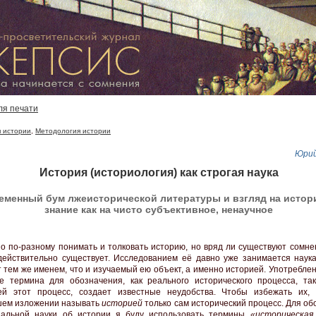
ля печати
 истории
,
Методология истории
Юрий
История (историология) как строгая наука
ременный бум лжеисторической литературы и взгляд на истор
знание как на чисто субъективное, ненаучное
о по-разному понимать и толковать историю, но вряд ли существуют сомнен
действительно существует. Исследованием её давно уже занимается наука
 тем же именем, что и изучаемый ею объект, а именно историей. Употребле
е термина для обозначения, как реального исторического процесса, так
ей этот процесс, создает известные неудобства. Чтобы избежать их,
ем изложении называть
историей
только сам исторический процесс. Для о
иальной науки об истории я буду использовать термины
«историческая