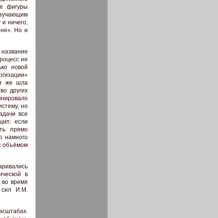
ие фигуры
 изучающим
 и ничего,
не». Но и
 название
процесс не
ько новой
гизации»
ти же шла
во других
инировало
истему, но
адачи все
цип: если
ть прямо
о намного
 с объёмом
варивались
ической в
 во время
 сил И.М.
асштабах.