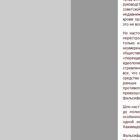
руководс
советско
недавнюю
кроме пр
это не вс
Но насто
перестро
только и
неумере
обществе
«переиде
идеологи
стремлен
все, что
средства
раньше 
противоп
превзошли
фальсифи
Шло наст
до полн
особенно
одной и
Хакамадо
Фальсифи