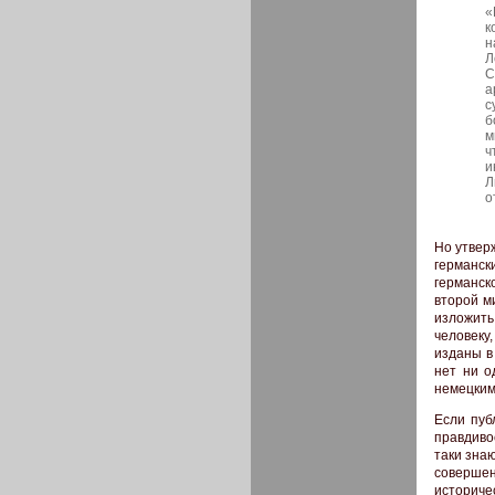
«
к
н
Л
С
а
с
б
м
ч
и
Л
о
Но утвер
германс
германск
второй м
изложить
человеку
изданы в
нет ни о
немецким
Если пуб
правдиво
таки знаю
совершен
историче