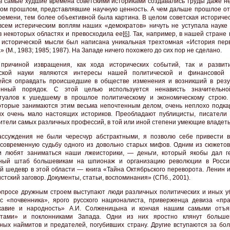
в самые худшие времена советскими историками создавались труды даже не
ом прошлом, представлявшие научную ценность. А чем дальше прошлое от
ремени, тем более объективной была картина. В целом советская историчес
всем истерическим воплям наших «демократов» ничуть не уступала науке
 в некоторых областях и превосходила ее[
6
]. Так, например, в нашей стране
 исторической мысли был написана уникальная трехтомная «История пер
 (М., 1983; 1985; 1987). На Западе ничего похожего до сих пор не сделано.
 причиной извращения, как хода исторических событий, так и разви
еской науки являются интересы нашей политической и финансовой в
йся оправдать происшедшие в обществе изменения и возникший в резу
енный порядок. С этой целью используется ненависть значительно
туалов к ушедшему в прошлое политическому и экономическому строю.
оторые занимаются этим весьма непочтенным делом, очень неплохо подка
х очень мало настоящих историков. Преобладают публицисты, писатели
ители самых различных профессий, в той или иной степени умеющие владеть
ссуждения не были чересчур абстрактными, я позволю себе привести в
современную судьбу одного из довольно старых мифов. Одним из сюжетов
 любят заниматься наши лжеисторики, — деньги, который якобы дал г
ьный штаб большевикам на шпионаж и организацию революции в Росс
й шедевр в этой области — книга «Тайна Октябрьского переворота. Ленин и
тский заговор. Документы, статьи, воспоминания» (СПб., 2001).
опросе дружным строем выступают люди различных политических и иных у
с «почвенника», ярого русского националиста, приверженца девиза «пра
жавие и народность» А.И. Солженицына и кончая нашим самыми отъя
атами» и поклонниками Запада. Одни из них яростно клянут больше
ных наймитов и предателей, погубивших страну. Другие вступаются за бол