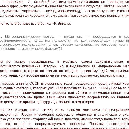
, переродился: из стройной системы научных взглядов он превратилс
нных фраз, используемых в качестве заклинаний и лозунгов. Настоящий мар
видимостью марксизма — псевдомарксизмом[
4
]. Это затронуло все соста
а, не исключая философии, а тем самым и материалистического понимания и
о то, чего больше всего боялся Ф. Энгельс
... Материалистический метод, — писал он, — превращается в св
ротивоположность, когда им пользуются не как руководящей нитью п
сторическом исследовании, а как готовым шаблоном, по которому кроят
ерекраивают исторические факты»[
5
].
м не только превращались в мертвые схемы действительные п
истического понимания истории, но и выдавались за непреложные мар
акие тезисы, которые не только не входили в систему идей материалис
я истории, но и вообще никак не вытекали из исторического материализма.
 процветания в СССР в указанные годы псевдоисторической литератур
енаучные факторы, которые уже были перечислены выше. К ним у нас было 
 косвенное принуждение со стороны партийного и государственного рук
осуществлялось как прямо, так и через множество посредствующих звеньев
но цензурные органы, цензуру издательств и редакторов.
осле XX съезда КПСС (1956) стали ясными масштабы фальсификации
люционной России и особенно советского общества в сталинскую эпоху
езко упал престиж исторической науки. Кажется, именно тогда появилась гор
и как стране с непредсказуемым прошлым. Попытки восстановить
имавшиеся историками, вскоре наткнулись на сопротивление со стороны п