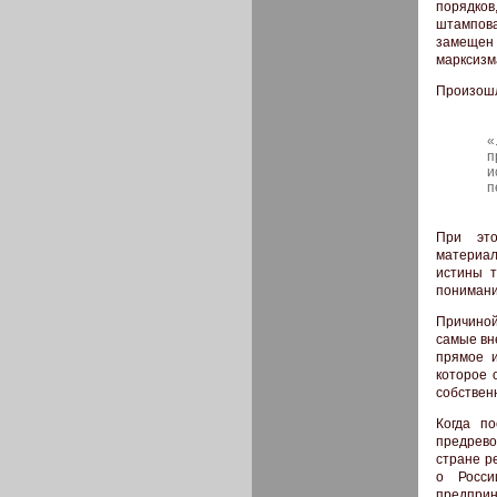
порядков
штампова
замещен 
марксизм
Произошл
«
п
и
п
При это
материал
истины т
понимани
Причиной
самые вн
прямое и
которое 
собствен
Когда п
предрево
стране р
о Росси
предприн