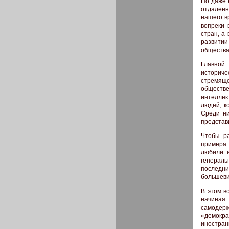
Но даже 
отдаленн
нашего в
вопреки 
стран, а
развитии
общества»
Главной
историч
стремяще
обществ
интеллек
людей, к
Среди ни
представ
Чтобы ра
примера 
любили и
генерал
последни
большевис
В этом в
начиная 
самодер
«демокр
иностран