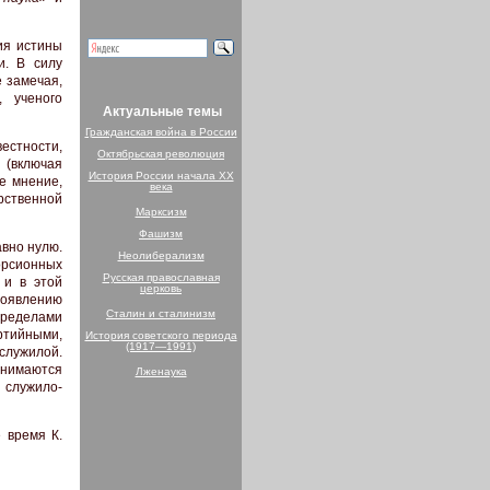
ия истины
и. В силу
е замечая,
 ученого
Актуальные темы
Гражданская война в России
естности,
Октябрьская революция
 (включая
История России начала XX
е мнение,
века
рственной
Марксизм
Фашизм
авно нулю.
Неолиберализм
орсионных
Русская православная
 и в этой
церковь
появлению
Сталин и сталинизм
пределами
тийными,
История советского периода
(1917—1991)
 служилой.
анимаются
Лженаука
служило-
 время К.