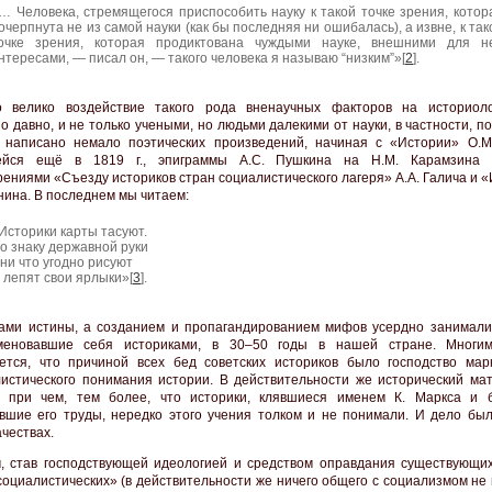
… Человека, стремящегося приспособить науку к такой точке зрения, котор
очерпнута не из самой науки (как бы последняя ни ошибалась), а извне, к так
очке зрения, которая продиктована чуждыми науке, внешними для н
нтересами, — писал он, — такого человека я называю “низким”»[
2
].
о велико воздействие такого рода вненаучных факторов на историол
о давно, и не только учеными, но людьми далекими от науки, в частности, п
 написано немало поэтических произведений, начиная с «Истории» О.М
ейся ещё в 1819 г., эпиграммы А.С. Пушкина на Н.М. Карамзина 
рениями «Съезду историков стран социалистического лагеря» А.А. Галича и 
нина. В последнем мы читаем:
Историки карты тасуют.
о знаку державной руки
ни что угодно рисуют
 лепят свои ярлыки»[
3
].
ами истины, а созданием и пропагандированием мифов усердно занимали
меновавшие себя историками, в 30–50 годы в нашей стране. Многим
ется, что причиной всех бед советских историков было господство марк
истического понимания истории. В действительности же исторический ма
е при чем, тем более, что историки, клявшиеся именем К. Маркса и 
вшие его труды, нередко этого учения толком и не понимали. И дело был
ачествах.
, став господствующей идеологией и средством оправдания существующи
социалистических» (в действительности же ничего общего с социализмом не