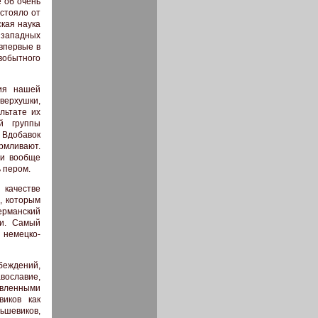
 об очень
стояло от
кая наука
 западных
 впервые в
вобытного
тия нашей
ерхушки,
льтате их
й группы
 Вдобавок
рмливают.
 и вообще
 пером.
 качестве
, которым
ерманский
ии. Самый
 немецко-
беждений,
вославие,
вленными
виков как
ьшевиков,