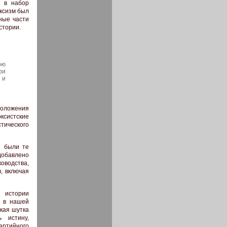
я в набор
ксизм был
вные части
стории.
ою
ри
 и
оложения
ксистские
тического
ы были те
добавлено
оводства,
, включая
 истории
, в нашей
ькая шутка
 истину,
артийного