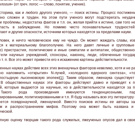
ология»
(от греч. логос — слово, понятие, учение).
сторика, как и любого другого ученого, — поиск истины. Процесс постижен
но сложен и труден. На этом пути ученого могут подстерегать неудач
 проблемы, недостатка фактов и т.п. он, желая прийти к истине, сам того н
пасть в заблуждение. Но помимо чисто познавательных трудностей,
гают и другие опасности, источники которых находятся за пределами науки.
овек, и ничто человеческое ему не чуждо. Он может жаждать славы, изв
ся к материальному благополучию. На него давят личные и групповые
е) пристрастия, политические и иные симпатии и антипатии, общественно
тели научных учреждений, спонсоры, наконец, люди, облеченные госуда
 т. п. Все это может привести его к искажению картины действительности.
енных науках действие всех этих вненаучных факторов невелико, хотя и не р
но напомнить «открытия» N-лучей, «холодного ядерного синтеза», «т
постыдную лысенковскую эпопею[
1
]. Таким образом, лженаука существует
. В общественных науках эти факторы действуют давно и приводят к 
й, которые выдаются за научные, но в действительности находятся за 
 Такого рода произведения именуются тенденциозными, пар
зированными, политизированными и т.п. Я буду называть всю эту литературу
ется псевдонаучной, лженаучной. Вместо поисков истины ее авторы з
ем и распространением мифов. Поэтому она может быть названа и 
ческой.
пную оценку творцам такого рода служилых, лжеученых опусов дал в свое