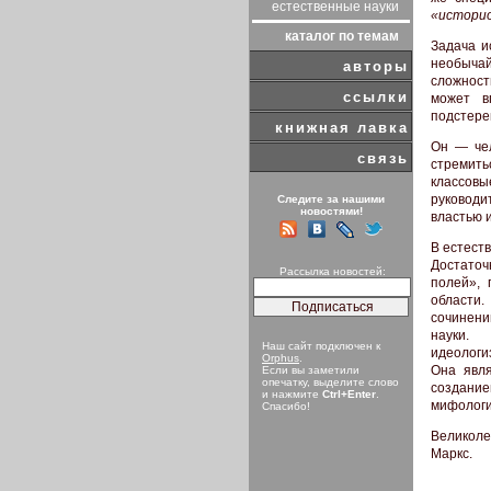
естественные науки
«истори
каталог по темам
Задача и
необычай
авторы
сложности
ссылки
может в
подстере
книжная лавка
Он — чел
связь
стремить
классовы
руководи
Следите за нашими
новостями!
властью и
В естеств
Достаточ
Рассылка новостей:
полей», 
области
сочинени
науки.
Наш сайт подключен к
идеологи
Orphus
.
Она явля
Если вы заметили
опечатку, выделите слово
создани
и нажмите
Ctrl+Enter
.
мифологи
Спасибо!
Великоле
Маркс.