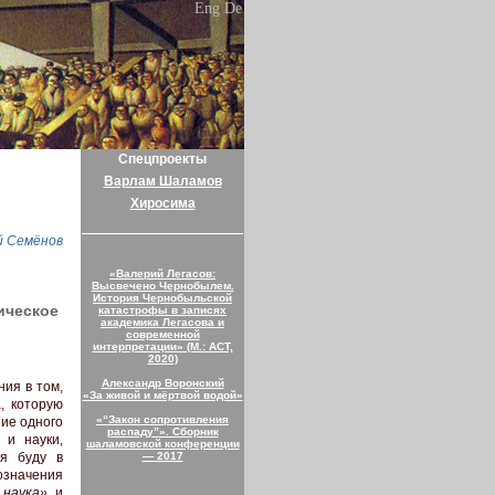
Eng
De
Спецпроекты
Варлам Шаламов
Хиросима
 Семёнов
«Валерий Легасов:
Высвечено Чернобылем.
История Чернобыльской
ическое
катастрофы в записях
академика Легасова и
современной
интерпретации» (М.: АСТ,
2020)
Александр Воронский
ия в том,
«За живой и мёртвой водой»
, которую
«“Закон сопротивления
ние одного
распаду”». Сборник
 и науки,
шаламовской конференции
— 2017
 я буду в
бозначения
 наука»
и