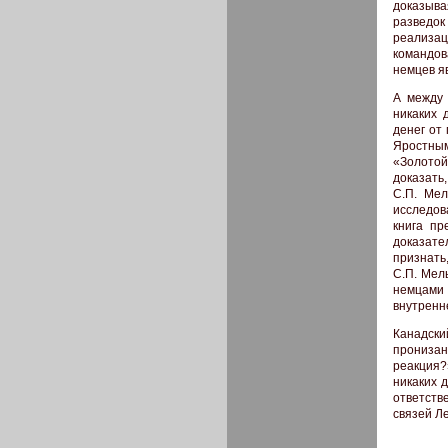
доказыва
разведок
реализа
командов
немцев я
А между 
никаких 
денег от 
Яростным
«Золотой
доказать
С.П. Мел
исследов
книга пр
доказате
признать
С.П. Мел
немцами 
внутренн
Канадски
пронизан
реакция?
никаких 
ответств
связей Л