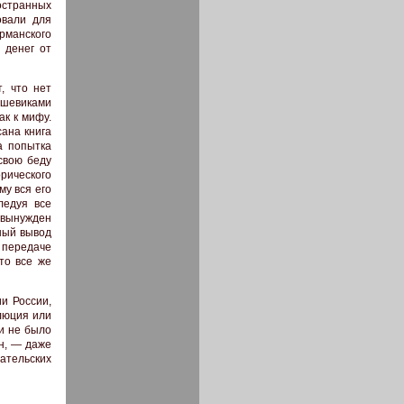
ностранных
овали для
манского
 денег от
, что нет
ьшевиками
ак к мифу.
ана книга
а попытка
свою беду
рического
у вся его
ледуя все
 вынужден
чный вывод
 передаче
то все же
и России,
люция или
ки не было
он, — даже
ательских