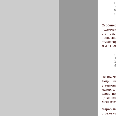
«
п
т
и
Особенн
подмечен
эту тему
появивш
стихотво
Л.И. Оша
«
П
О
И
Не поиск
люди, и
утвержда
материал
здесь н
цитирова
личных к
Марксизм
стране «