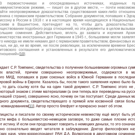
В первоисточниках и опосредованных источниках, изданных п
оммунистическом режиме, — пишет он в другом месте, — почти невозмож
айти неопровержимые доказательства существования каких-либо отношен
енина с германским правительством. Собрание документов, попавших к Эдга
иссону в России в 1918 г. и в настоящее время находящихся в Национальн
рхиве в Вашингтоне, претендует на то, чтобы дать доказательства
уществовании подобного рода отношений, но эти документы в целом вызыва
ольшие сомнения. Действительно, вплоть до захвата и изучения Архи
инистерства иностранных дел Германии в 1945 г., большевики могли заявлят
то никогда не имели никаких дел с германским правительством, финансовых и
ных, ни до, ни во время, ни после революции, за исключением времени Брес
итовского соглашения и установленных в результате его дипломатическ
тношений»[
10
].
ждает С.Р. Томпкинс, свидетельства о получении большевиками огромных сум
ких властей, причем совершенно неопровержимые, содержатся в ма
ого МИД, попавших в руки союзных войск в Южной Германии в последн
ировой войны в Европе. Казалось бы, после такого заявления нужно было б
, то дать ссылку хотя бы на один такой документ. С.Р. Томпкинс этого не
, который знаком с этими материалами (а они теперь все переведены на русс
 нашей стране), совершенно ясно, почему он так поступает. Среди данных 
дного документа, свидетельствующего о прямой или косвенной связи боль
 командованием[
11
]. Автор просто блефует и прекрасно знает об этом.
лицисты и писатели по своему историческом невежеству ещё могут быть у
сти мифа о большевистско-немецком заговоре, то даже самые плохие исто
т истину. И если они продолжают говорить о немецких деньгах, то это означае
но сознательно вводят читателя в заблуждение. Доктор философских нау
ских наук, член-корреспондент РАН Д.А. Волкогонов в двухтомном сочинени