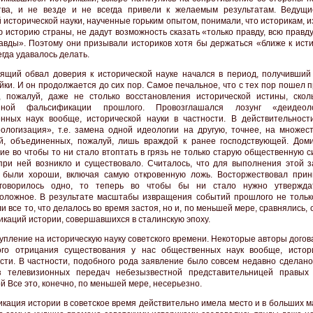
тва, и не везде и не всегда привели к желаемым результатам. Ведущ
й исторической науки, наученные горьким опытом, понимали, что историкам,
 историю страны, не дадут возможность сказать «только правду, всю правду
авды». Поэтому они призывали историков хотя бы держаться «ближе к исти
егда удавалось делать.
ящий обвал доверия к исторической науке начался в период, получивший
йки. И он продолжается до сих пор. Самое печальное, что с тех пор пошел 
, пожалуй, даже не столько восстановления исторической истины, скол
нной фальсификации прошлого. Провозглашался лозунг «деидеоло
нных наук вообще, исторической науки в частности. В действительнос
ологизация», т.е. замена одной идеологии на другую, точнее, на множест
й, объединенных, пожалуй, лишь враждой к ранее господствующей. Дом
ие во чтобы то ни стало втоптать в грязь не только старую общественную с
 при ней возникло и существовало. Считалось, что для выполнения этой з
 были хороши, включая самую откровенную ложь. Восторжествовал прин
говорилось одно, то теперь во чтобы бы ни стало нужно утвержда
оложное. В результате масштабы извращения событий прошлого не тольк
 все то, что делалось во время застоя, но и, по меньшей мере, сравнялись,
каций истории, совершавшихся в сталинскую эпоху.
упление на историческую науку советского времени. Некоторые авторы дого
ого отрицания существования у нас общественных наук вообще, истор
сти. В частности, подобного рода заявление было совсем недавно сделано
з телевизионных передач небезызвестной представительницей правых
й Все это, конечно, по меньшей мере, несерьезно.
кация истории в советское время действительно имела место и в больших м