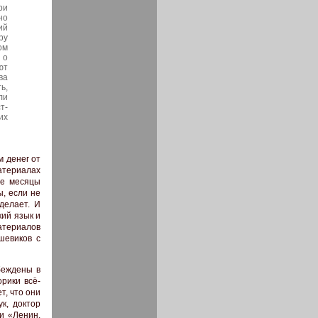
ри
но
ий
ру
ом
 о
ют
ва
ь,
ли
т-
их
м денег от
териалах
ие месяцы
ы, если не
 делает. И
кий язык и
материалов
шевиков с
беждены в
рики всё-
т, что они
к, доктор
и «Ленин.