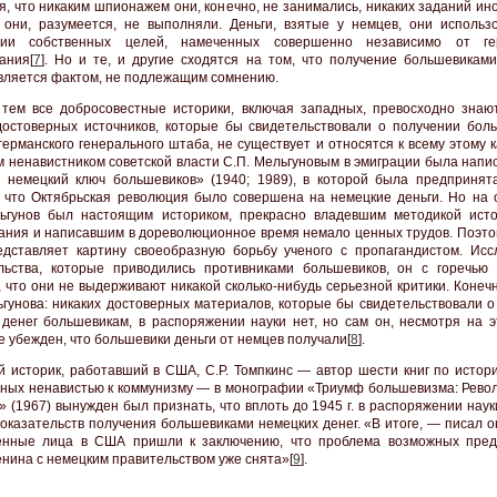
я, что никаким шпионажем они, конечно, не занимались, никаких заданий и
 они, разумеется, не выполняли. Деньги, взятые у немцев, они использ
ции собственных целей, намеченных совершенно независимо от гер
ания[
7
]. Но и те, и другие сходятся на том, что получение большевиками
вляется фактом, не подлежащим сомнению.
тем все добросовестные историки, включая западных, превосходно знают
достоверных источников, которые бы свидетельствовали о получении бол
германского генерального штаба, не существует и относятся к всему этому к
 ненавистником советской власти С.П. Мельгуновым в эмиграции была напис
 немецкий ключ большевиков» (1940; 1989), в которой была предпринят
, что Октябрьская революция было совершена на немецкие деньги. Но на 
ьгунов был настоящим историком, прекрасно владевшим методикой исто
ания и написавшим в дореволюционное время немало ценных трудов. Поэтом
едставляет картину своеобразную борьбу ученого с пропагандистом. Исс
льства, которые приводились противниками большевиков, он с горечью
, что они не выдерживают никакой сколько-нибудь серьезной критики. Коне
ьгунова: никаких достоверных материалов, которые бы свидетельствовали о
денег большевикам, в распоряжении науки нет, но сам он, несмотря на э
е убежден, что большевики деньги от немцев получали[
8
].
й историк, работавший в США, С.Р. Томпкинс — автор шести книг по истори
ных ненавистью к коммунизму — в монографии «Триумф большевизма: Рево
» (1967) вынужден был признать, что вплоть до 1945 г. в распоряжении нау
доказательств получения большевиками немецких денег. «В итоге, — писал 
енные лица в США пришли к заключению, что проблема возможных пред
енина с немецким правительством уже снята»[
9
].