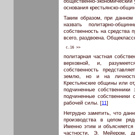
общественно-экономический у
основания крестьянско-общи
Таким образом, при данном
назвать политарно-общи
собственность на средства 
всего, раздвоена. Общекласс
 c.16 >>
политарная частная собстве
верховной, и, разумеет
собственность представляе
землю, но и на личности
Крестьянские общины или от
подчиненные собственники 
подчиненные собственники 
рабочей силы. [
11
]
Нетрудно заметить, что дан
производства в целом ря
Именно этим и объясняется
частности, Э. Мейером, д