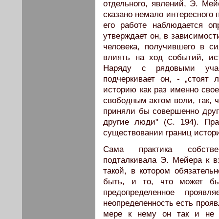
отдельного, явлений, Э. Мей
сказано немало интересного п
его работе наблюдается оп
утверждает он, в зависимост
человека, получившего в с
влиять на ход событий, ис
Наряду с рядовыми учас
подчеркивает он, - „стоят 
историю как раз именно сво
свободным актом воли, так, ч
приняли бы совершенно друг
другие люди" (С. 194). Пр
существовании границ истори
Сама практика собстве
подталкивала Э. Мейера к в
такой, в котором обязательн
быть, и то, что может б
предопределенное проявл
неопределенность есть прояв
мере к нему он так и не 