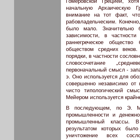
Гомеровской Грецией, хо
начальную Архаическую Г
внимание на тот факт, чт
рабовладельческим. Конечно
было мало. Значительно
зависимости, в частности
раннегреческое общество
обществом средних веков.
порядки, в частности сословн
словосочетание „средн
первоначальный смысл - запа
э. Оно используется для обо
совершенно независимо от 
чисто типологический смы
Мейером используется крайне
В последующем, по Э. Ме
промышленности и денежно
промышленный классы. В
результатом которых было 
уничтожение всех сосл