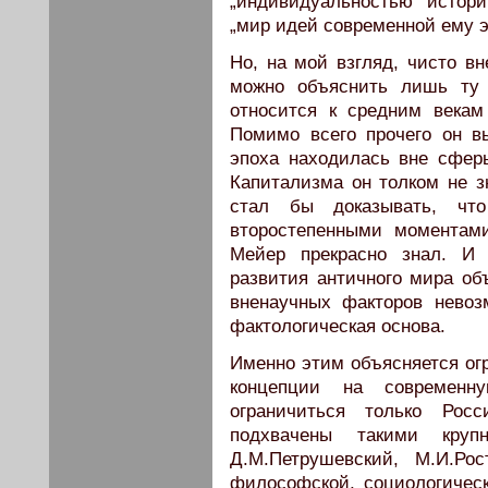
„индивидуальностью истори
„мир идей современной ему эп
Но, на мой взгляд, чисто в
можно объяснить лишь ту 
относится к средним векам
Помимо всего прочего он в
эпоха находилась вне сфер
Капитализма он толком не зн
стал бы доказывать, чт
второстепенными моментами
Мейер прекрасно знал. И 
развития античного мира об
вненаучных факторов невоз
фактологическая основа.
Именно этим объясняется огр
концепции на современн
ограничиться только Ро
подхвачены такими круп
Д.М.Петрушевский, М.И.Рос
философской, социологическ