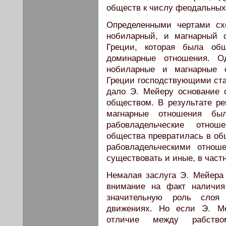
обществ к числу феодальных
Определенными чертами сх
нобиларный, и магнарный с
Греции, которая была общ
доминарные отношения. О
нобиларные и магнарные 
Греции господствующими ста
дало Э. Мейеру основание
обществом. В результате рев
магнарные отношения бы
рабовладельческие отнош
общества превратилась в об
рабовладельческими отнош
существовать и иные, в част
Немалая заслуга Э. Мейера 
внимание на факт наличия
значительную роль слоя
движениях. Но если Э. Ме
отличие между рабство