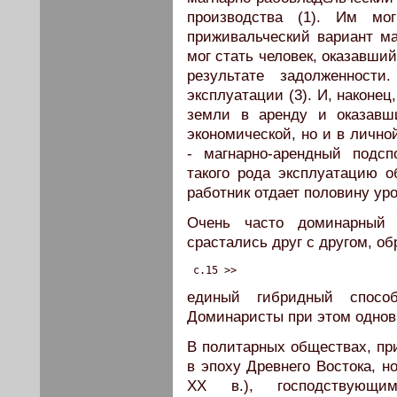
производства (1). Им мо
приживальческий вариант ма
мог стать человек, оказавши
результате задолженности
эксплуатации (3). И, наконец
земли в аренду и оказавши
экономической, но и в лично
- магнарно-арендный подсп
такого рода эксплуатацию 
работник отдает половину ур
Очень часто доминарный 
срастались друг с другом, о
 c.15 >>
единый гибридный способ
Доминаристы при этом однов
В политарных обществах, при
в эпоху Древнего Востока, н
XX в.), господствующи