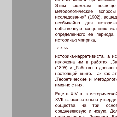
Этим сюжетам посвящен
методологические вопросы
исследования" (1902), воше
необычайно для историк
собственную концепцию ист
определенного ее периода
историка-эмпирика,
 c.4 >>
историка-нарративиста, а и
изложена им в работах „Эк
(1895) и „Рабство в древнос
настоящей книге. Так как 
„Теоретические и методолог
именно с них.
Еще в XIV в. в историческо
XVII в. окончательно утверд
общества на три основ
средневековую и новую. До
цивилизациях Древнего В