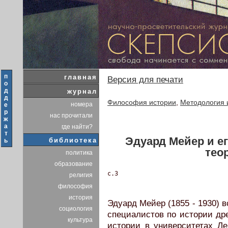
п
главная
Версия для печати
о
д
журнал
д
Философия истории
,
Методология 
номера
е
р
нас прочитали
ж
а
где найти?
т
Эдуард Мейер и е
библиотека
ь
тео
политика
образование
c.3
религия
философия
история
Эдуард Мейер (1855 - 1930) 
социология
специалистов по истории др
культура
истории в университетах Лейп