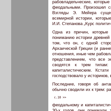
рабовладельческие, которы
феодальными. Произошел св
Взгляды Э. Мейера суще
всемирной истории, которые
И.И. Степанова „Курс политич
Одна из причин, которые
пониманию истории древней 
том, что он, с одной стор
Архаической Греции (и ранн
отношения, иные чем рабовла
представлением, что все э
сводятся к трем типам:
капиталистическим. Кстати
господствовало у историков, 
Последние, говоря об анта
обычно сводили их к трем: р
 c.10 >>
феодальному и капиталистич
30-х годов, они понимали 