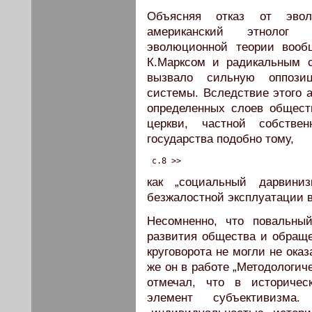
Объясняя отказ от эвол
американский этнолог 
эволюционной теории вообщ
К.Марксом и радикальным 
вызвало сильную оппози
системы. Вследствие этого
определенных слоев общест
церкви, частной собствен
государства подобно тому,
 c.8 >>
как „социальный дарвини
безжалостной эксплуатации в
Несомненно, что повальный
развития общества и обраще
круговорота не могли не ока
же он в работе „Методологич
отмечал, что в историческ
элемент субъективизм