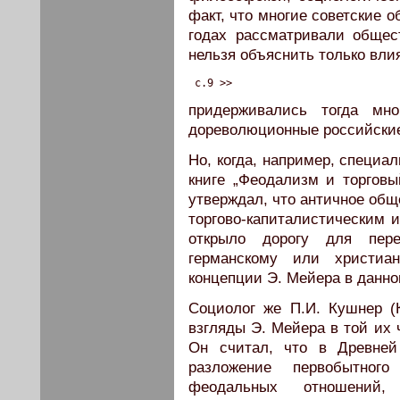
факт, что многие советские о
годах рассматривали общес
нельзя объяснить только вли
 c.9 >>
придерживались тогда мн
дореволюционные российские
Но, когда, например, специал
книге „Феодализм и торговы
утверждал, что античное об
торгово-капиталистическим и
открыло дорогу для пер
германскому или христиа
концепции Э. Мейера в данно
Социолог же П.И. Кушнер (
взгляды Э. Мейера в той их 
Он считал, что в Древней
разложение первобытног
феодальных отношени