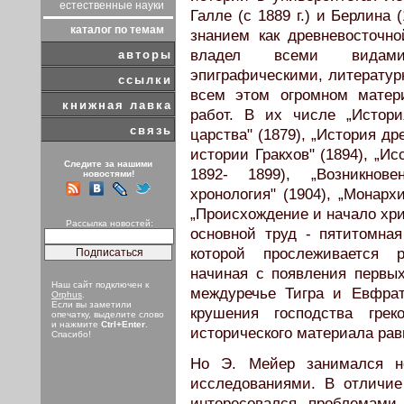
естественные науки
Галле (с 1889 г.) и Берлина 
каталог по темам
знанием как древневосточно
владел всеми видами 
авторы
эпиграфическими, литератур
ссылки
всем этом огромном матери
книжная лавка
работ. В их числе „Истори
связь
царства" (1879), „История др
истории Гракхов" (1894), „Ис
Следите за нашими
1892- 1899), „Возникнове
новостями!
хронология" (1904), „Монарх
„Происхождение и начало христ
Рассылка новостей:
основной труд - пятитомная
которой прослеживается р
начиная с появления первы
Наш сайт подключен к
междуречье Тигра и Евфрат
Orphus
.
Если вы заметили
крушения господства гре
опечатку, выделите слово
и нажмите
Ctrl+Enter
.
исторического материала рав
Спасибо!
Но Э. Мейер занимался не
исследованиями. В отличие
интересовался проблемами