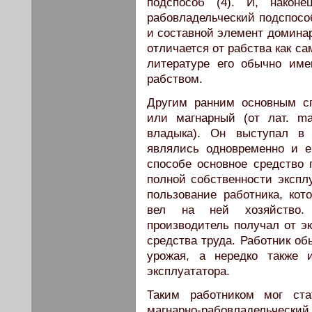
подспособ (4). И, након
рабовладельческий подспособ
и составной элемент доминар
отличается от рабства как са
литературе его обычно им
рабством.
Другим ранним основным сп
или магнарный (от лат. ma
владыка). Он выступал в 
являлись одновременно и е
способе основное средство 
полной собственности экспл
пользование работника, ко
вел на ней хозяйство. 
производитель получал от эк
средства труда. Работник об
урожая, а нередко также 
эксплуататора.
Таким работником мог ст
магнарно-рабовладельче