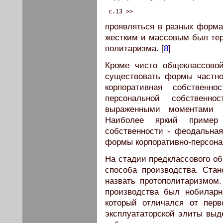
 c.13 >>
проявляться в разных форма
жестким и массовым был те
политаризма. [
8
]
Кроме чисто общеклассовой
существовать формы частно
корпоративная собственн
персональной собствен
выраженными моментами п
Наиболее яркий пример п
собственности - феодальна
формы корпоративно-персона
На стадии предклассового о
способа производства. Ста
назвать протополитаризмом
производства был нобиларны
который отличался от перв
эксплуататорской элиты выд