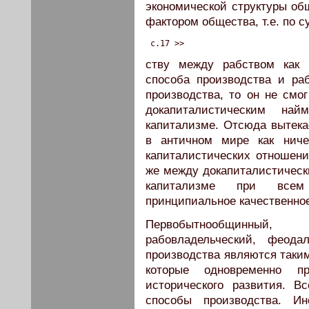
экономической структуры об
фактором общества, т.е. по с
 c.17 >>
ству между рабством как 
способа производства и ра
производства, то он не смо
докапиталистическим на
капитализме. Отсюда вытека
в античном мире как нич
капиталистических отношени
же между докапиталистичес
капитализме при всем
принципиальное качественно
Первобытнообщинный,
рабовладельческий, феода
производства являются таки
которые одновременно п
исторического развития. В
способы производства. И