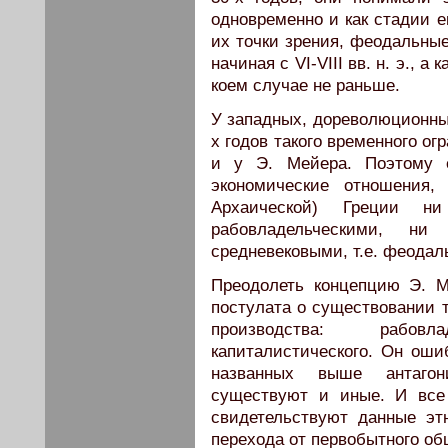
одновременно и как стадии е
их точки зрения, феодальны
начиная с VI-VIII вв. н. э., а 
коем случае не раньше.
У западных, дореволюционных
х годов такого временного ог
и у Э. Мейера. Поэтому 
экономические отношения,
Архаической) Греции
рабовладельческими, ни
средневековыми, т.е. феода
Преодолеть концепцию Э. М
постулата о существовании т
производства: рабов
капиталистического. Он оши
названных выше антагони
существуют и иные. И все 
свидетельствуют данные эт
перехода от первобытного об