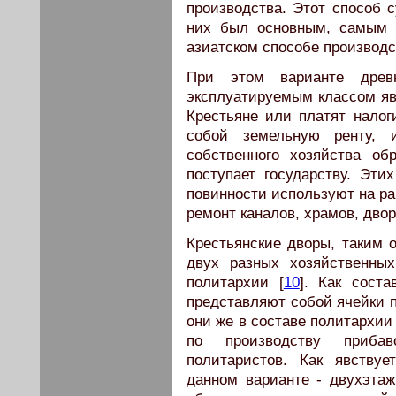
производства. Этот способ 
них был основным, самым р
азиатском способе производст
При этом варианте древн
эксплуатируемым классом я
Крестьяне или платят налог
собой земельную ренту, 
собственного хозяйства об
поступает государству. Эти
повинности используют на ра
ремонт каналов, храмов, дворц
Крестьянские дворы, таким 
двух разных хозяйственных
политархии [
10
]. Как сост
представляют собой ячейки п
они же в составе политархии
по производству прибав
политаристов. Как явствуе
данном варианте - двухэта