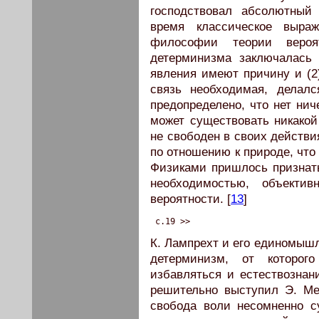
господствовал абсолютный
время классическое выра
философии теории вероят
детерминизма заключалась 
явления имеют причину и (2
связь необходимая, делал
предопределено, что нет нич
может существовать никакой
не свободен в своих действ
по отношению к природе, что
Физиками пришлось признат
необходимостью, объекти
вероятности. [
13
]
 c.19 >>
К. Лампрехт и его единомыш
детерминизм, от которо
избавляться и естествознани
решительно выступил Э. Ме
свобода воли несомненно с