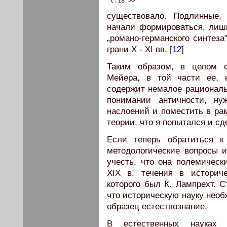
 c.18 >>
существовало. Подлинные,
начали формироваться, лишь 
„романо-германского синтеза
грани X - XI вв. [
12
]
Таким образом, в целом о
Мейера, в той части ее, к
содержит немалое рациональ
понимании античности, ну
наслоений и поместить в ра
теории, что я попытался и сд
Если теперь обратиться к
методологические вопросы и
учесть, что она полемическ
XIX в. течения в историче
которого был К. Лампрехт. С
что историческую науку необ
образец естествознание.
В естественных науках 