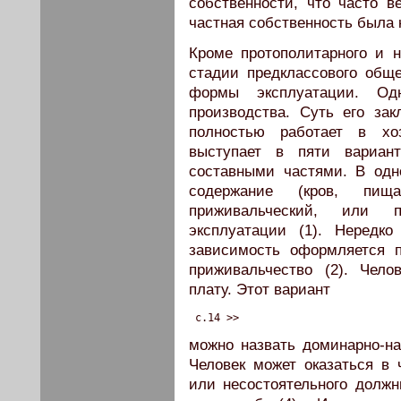
собственности, что часто в
частная собственность была 
Кроме протополитарного и н
стадии предклассового общ
формы эксплуатации. О
производства. Суть его за
полностью работает в хоз
выступает в пяти вариан
составными частями. В одн
содержание (кров, пищ
приживальческий, или п
эксплуатации (1). Нередк
зависимость оформляется п
приживальчество (2). Чело
плату. Этот вариант
 c.14 >>
можно назвать доминарно-на
Человек может оказаться в 
или несостоятельного должн