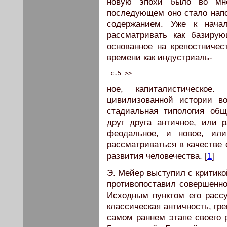
новую эпохи было во мн
последующем оно стало напо
содержанием. Уже к нача
рассматривать как базирую
основанное на крепостничес
времени как индустриаль-
 c.5 >>
ное, капиталистическое
цивилизованной истории во
стадиальная типология общ
друг друга античное, или р
феодальное, и новое, или
рассматриваться в качестве 
развития человечества. [
1
]
Э. Мейер выступил с критико
противопоставил совершенно
Исходным пунктом его расс
классическая античность, гре
самом раннем этапе своего 