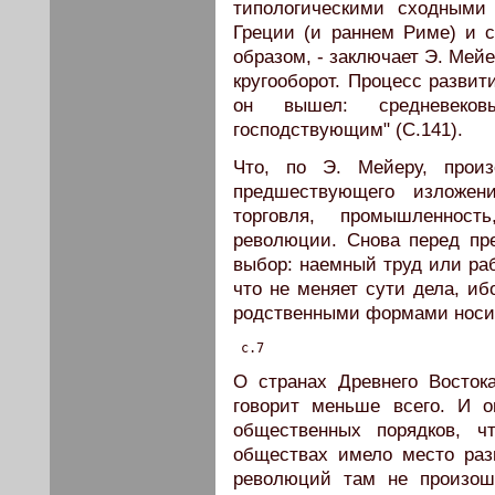
типологическими сходными
Греции (и раннем Риме) и с
образом, - заключает Э. Мей
кругооборот. Процесс развити
он вышел: средневеков
господствующим" (С.141).
Что, по Э. Мейеру, прои
предшествующего изложен
торговля, промышленност
революции. Снова перед пр
выбор: наемный труд или раб
что не меняет сути дела, и
родственными формами носит
 c.7
О странах Древнего Восток
говорит меньше всего. И о
общественных порядков, ч
обществах имело место раз
революций там не произош