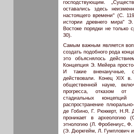
господствующим. „Сущест
оставались здесь неизме
настоящего времени" (С. 11
истории древнего мира" Э
Востоке порядки не только 
30).
Самым важным является воп
создать подобного рода конц
это объяснялось действие
Концепция Э. Мейера просто-
И такие вненанучные, с
действовали. Конец XIX в.
общественной науке, вклю
прогресса, отказом от 
стадиальных концепций
распространение плюрально
де Гобино, Г. Рюккерт, Н.Я.
проникает в археологию (
этнологию (Л. Фробениус, Ф.
(Э. Дюркгейм, Л. Гумплович и 