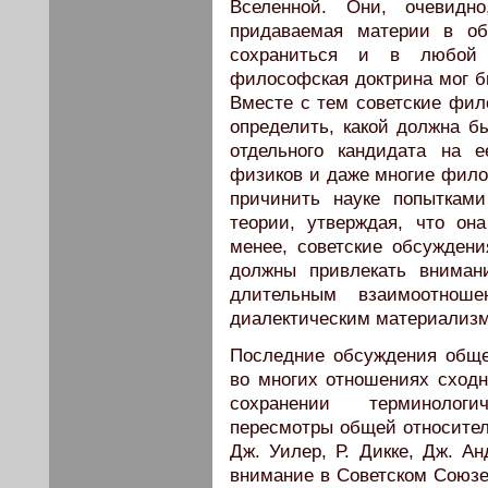
Вселенной. Они, очевидно
придаваемая материи в об
сохраниться и в любой 
философская доктрина мог б
Вместе с тем советские фи
определить, какой должна б
отдельного кандидата на 
физиков и даже многие фило
причинить науке попыткам
теории, утверждая, что он
менее, советские обсужден
должны привлекать вниман
длительным взаимоотнош
диалектическим материализ
Последние обсуждения обще
во многих отношениях сход
сохранении терминологи
пересмотры общей относител
Дж. Уилер, Р. Дикке, Дж. А
внимание в Советском Союзе