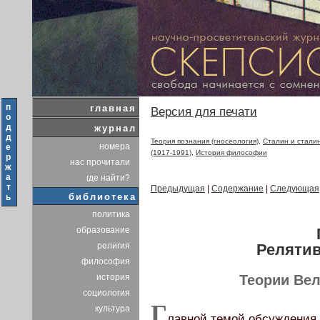
п
главная
Версия для печати
о
д
журнал
д
Теория познания (гносеология)
,
Сталин и стали
номера
е
(1917-1991)
,
История философии
р
нас прочитали
ж
а
где найти?
т
Предыдущая
|
Содержание
|
Следующая
библиотека
ь
политика
образование
Релятив
религия
философия
история
Теории Ве
социология
Г
культура
лавной темой обсуждения 