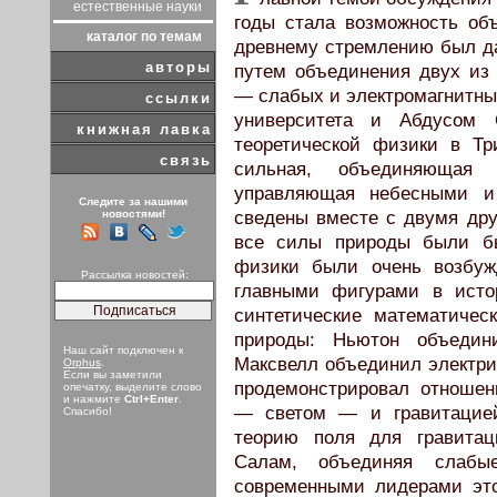
естественные науки
годы стала возможность об
каталог по темам
древнему стремлению был да
авторы
путем объединения двух из
— слабых и электромагнитны
ссылки
университета и Абдусом 
книжная лавка
теоретической физики в Т
связь
сильная, объединяющая 
управляющая небесными 
Следите за нашими
новостями!
сведены вместе с двумя дру
все силы природы были бы
физики были очень возбуж
Рассылка новостей:
главными фигурами в исто
синтетические математичес
природы: Ньютон объедин
Наш сайт подключен к
Максвелл объединил электри
Orphus
.
Если вы заметили
продемонстрировал отноше
опечатку, выделите слово
и нажмите
Ctrl+Enter
.
— светом — и гравитацией
Спасибо!
теорию поля для гравитац
Салам, объединяя слабы
современными лидерами это