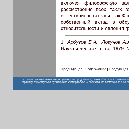
включая философскую важ
рассмотрения всех таких в
естествоиспытателей, как Фо
собственный вклад в обс
относительности и явления г
1
.
Арбузов Б.А., Логунов А
Наука и человечество: 1979. М
Предыдущая
|
Содержание
|
Следующая
Все права на материалы сайта принадлежат редакции журнала «Скепсис». Копирован
страницу заимствуемой публикации; коммерческое использование возможно только п