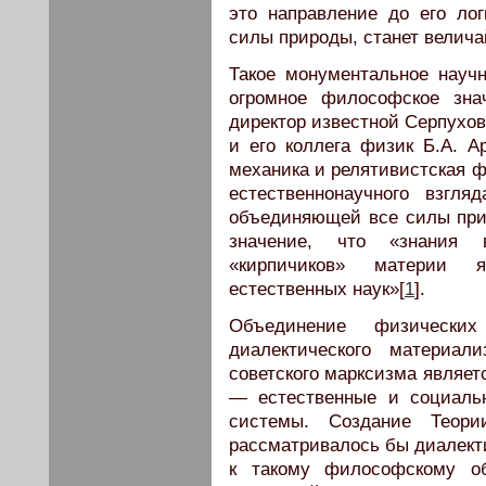
это направление до его ло
силы природы, станет велич
Такое монументальное науч
огромное философское знач
директор известной Серпухов
и его коллега физик Б.А. Ар
механика и релятивистская 
естественнонаучного взгл
объединяющей все силы при
значение, что «знания 
«кирпичиков» материи 
естественных наук»[
1
].
Объединение физически
диалектического материал
советского марксизма являет
— естественные и социаль
системы. Создание Теор
рассматривалось бы диалект
к такому философскому о