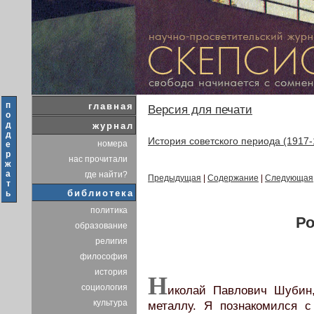
п
главная
Версия для печати
о
д
журнал
д
История советского периода (1917-
номера
е
р
нас прочитали
ж
а
где найти?
Предыдущая
|
Содержание
|
Следующая
т
библиотека
ь
политика
Ро
образование
религия
философия
история
Н
социология
иколай Павлович Шубин,
культура
металлу. Я познакомился 