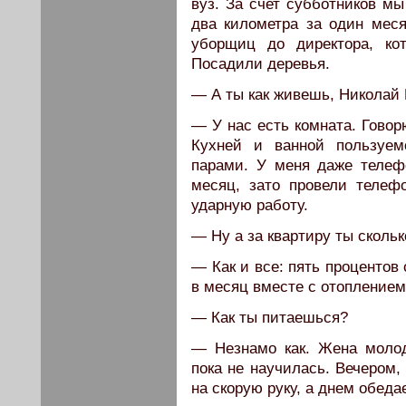
вуз. За счет субботников м
два километра за один меся
уборщиц до директора, кот
Посадили деревья.
— А ты как живешь, Николай
— У нас есть комната. Говор
Кухней и ванной пользуе
парами. У меня даже телеф
месяц, зато провели телеф
ударную работу.
— Ну а за квартиру ты сколь
— Как и все: пять процентов
в месяц вместе с отоплением
— Как ты питаешься?
— Незнамо как. Жена молода
пока не научилась. Вечером,
на скорую руку, а днем обеда