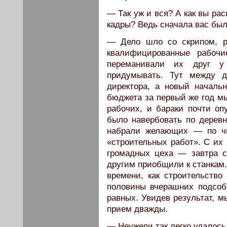
— Так уж и вся? А как вы ра
кадры? Ведь сначала вас был
— Дело шло со скрипом, р
квалифицированные рабочи
переманивали их друг у
придумывать. Тут между д
директора, а новый началь
бюджета за первый же год м
рабочих, и бараки почти о
было навербовать по деревн
набрали желающих — по ч
«строительных работ». С их
громадных цеха — завтра с
другим приобщили к станкам.
времени, как строительство
половины вчерашних подсоб
равных. Увидев результат, 
прием дважды.
— Неужели так легко удалось