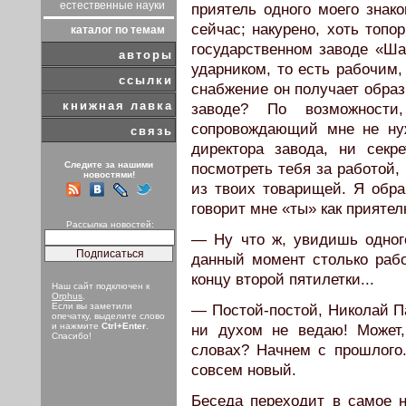
естественные науки
приятель одного моего знак
сейчас; накурено, хоть топо
каталог по темам
государственном заводе «Ша
авторы
ударником, то есть рабочим,
ссылки
снабжение он получает образ
книжная лавка
заводе? По возможности
сопровождающий мне не нуж
связь
директора завода, ни секр
Следите за нашими
посмотреть тебя за работой, 
новостями!
из твоих товарищей. Я обра
говорит мне «ты» как прияте
Рассылка новостей:
— Ну что ж, увидишь одног
данный момент столько рабо
концу второй пятилетки...
Наш сайт подключен к
Orphus
.
Если вы заметили
— Постой-постой, Николай Па
опечатку, выделите слово
и нажмите
Ctrl+Enter
.
ни духом не ведаю! Может
Спасибо!
словах? Начнем с прошлого.
совсем новый.
Беседа переходит в самое 