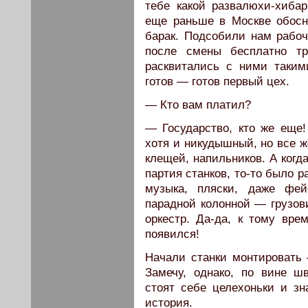
тебе какой развалюхи-хибар
еще раньше в Москве обосн
барак. Подсобили нам рабо
после смены бесплатно т
расквитались с ними таким
готов — готов первый цех.
— Кто вам платил?
— Государство, кто же еще!
хотя и никудышный, но все ж
клещей, напильников. А когд
партия станков, то-то было 
музыка, пляски, даже фей
парадной колонной — грузови
оркестр. Да-да, к тому вре
появился!
Начали станки монтировать
Замечу, однако, по вине шв
стоят себе целехоньки и зн
история.