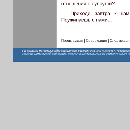
отношения с супругой?
— Приходи завтра к нам
Поужинаешь с нами...
Предыдущая
|
Содержание
|
Следующая
Все права на материалы сайта принадлежат редакции журнала «Скепсис». Копирован
страницу заимствуемой публикации; коммерческое использование возможно только п