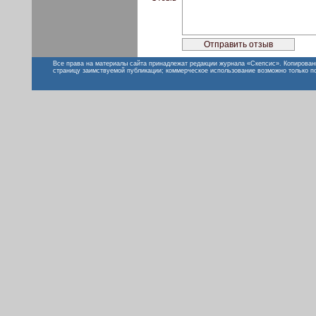
Все права на материалы сайта принадлежат редакции журнала «Скепсис». Копирован
страницу заимствуемой публикации; коммерческое использование возможно только п