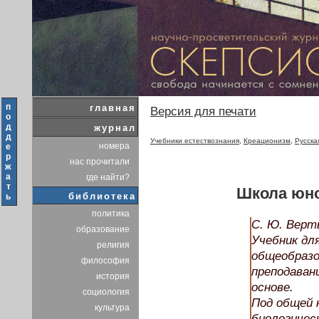
п
главная
Версия для печати
о
д
журнал
д
Учебники естествознания
,
Креационизм
,
Русска
номера
е
р
нас прочитали
ж
а
где найти?
т
Школа юно
библиотека
ь
политика
С. Ю. Верт
образование
Учебник для
религия
общеобразо
философия
преподаван
история
основе.
социология
Под общей 
культура
биологическ