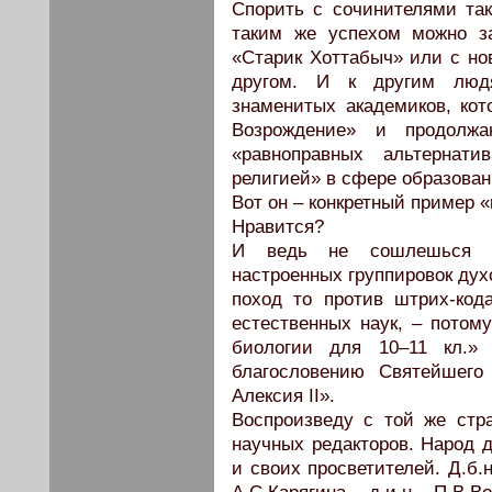
Спорить с сочинителями так
таким же успехом можно за
«Старик Хоттабыч» или с но
другом. И к другим люд
знаменитых академиков, кот
Возрождение» и продолж
«равноправных альтернат
религией» в сфере образован
Вот он – конкретный пример 
Нравится?
И ведь не сошлешься на
настроенных группировок дух
поход то против штрих-кода
естественных наук, – потом
биологии для 10–11 кл.»
благословению Святейшего
Алексия II».
Воспроизведу с той же стр
научных редакторов. Народ д
и своих просветителей. Д.б.н.