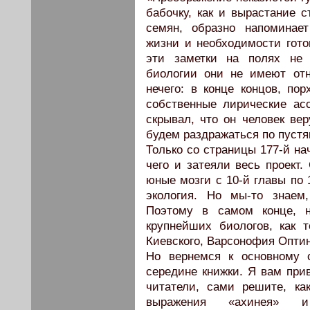
бабочку, как и вырастание 
семян, образно напоминает
жизни и необходимости готов
эти заметки на полях не 
биологии они не имеют отн
нечего: в конце концов, по
собственные лирические ас
скрывал, что он человек ве
будем раздражаться по пуст
Только со страницы 177-й нач
чего и затеяли весь проект.
юные мозги с 10-й главы по 
экология. Но мы-то знаем,
Поэтому в самом конце, н
крупнейших биологов, как 
Киевского, Варсонофия Оптин
Но вернемся к основному с
середине книжки. Я вам прив
читатели, сами решите, ка
выражения «ахинея» 