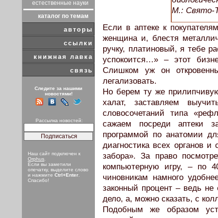
естественные науки
М.: Свято-Т
каталог по темам
Если в аптеке к покупателям
авторы
женщина и, блестя металли
ссылки
ручку, платиновый, я тебе ра
книжная лавка
успокоится…» – этот бизн
Слишком уж он откровенны
связь
легализовать.
Следите за нашими
Но берем ту же прилипчиву
новостями!
халат, заставляем выучит
словосочетаний типа «рефл
Рассылка новостей:
сажаем посреди аптеки з
программой по анатомии для
диагностика всех органов и 
Наш сайт подключен к
забора». За право посмотре
Orphus
.
Если вы заметили
компьютерную игру, – по 4
опечатку, выделите слово
и нажмите
Ctrl+Enter
.
чиновникам намного удобне
Спасибо!
законный процент – ведь не
дело, а, можно сказать, с кол
Подобным же образом устр