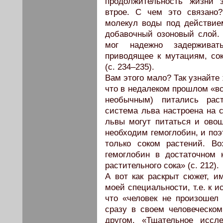
продолжительность жизни з
втрое. С чем это связано
молекул воды под действие
добавочный озоновый слой. 
мог надежно задерживат
приводящее к мутациям, со
(с. 234–235).
Вам этого мало? Так узнайте
что в недалеком прошлом «вс
необычным) питались рас
система льва настроена на 
львы могут питаться и ово
необходим гемоглобин, и поэ
только соком растений. Во
гемоглобин в достаточном 
растительного сока» (с. 212).
А вот как раскрыт сюжет, 
моей специальности, т.е. к и
что «человек не произошел
сразу в своем человеческом
другом. «Тщательное иссл