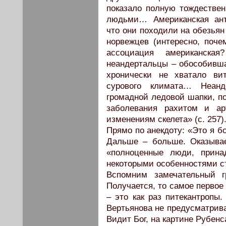
показало полную тождестве
людьми… Американская антр
что они походили на обезьян
норвежцев (интересно, поче
ассоциация американск
неандертальцы – обособивша
хронически не хватало ви
сурового климата… Неан
громадной ледовой шапки, п
заболевания рахитом и ар
изменениям скелета» (с. 257)
Прямо по анекдоту: «Это я б
Дальше – больше. Оказывае
«полноценные люди, прин
некоторыми особенностями стр
Вспомним замечательный г
Получается, то самое первое 
– это как раз питекантропы
Вертьянова не предусматрива
Видит Бог, на картине Рубен