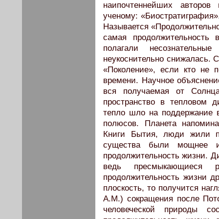
наипочтеннейших авторов 
ученому: «Биостратиграфия».
Называется «Продолжительнос
самая продолжительность в
полагали несознательны
неукоснительно снижалась. С 
«Поколение», если кто не 
времени. Научное объяснени
вся получаемая от Солнца
пространство в тепловом д
тепло шло на поддержание в
полюсов. Планета напомина
Книги Бытия, люди жили п
существа были мощнее и
продолжительность жизни. Д
ведь пресмыкающиеся 
продолжительность жизни д
плоскость, то получится нагл
А.М.) сокращения после Пот
человеческой природы со