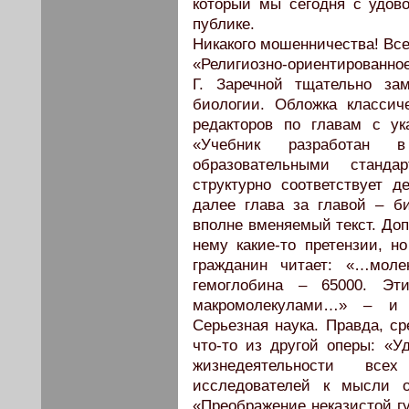
который мы сегодня с удов
публике.
Никакого мошенничества! Все
«Религиозно-ориентированно
Г. Заречной тщательно за
биологии. Обложка классич
редакторов по главам с ук
«Учебник разработан 
образовательными станд
структурно соответствует 
далее глава за главой – б
вполне вменяемый текст. Доп
нему какие-то претензии, н
гражданин читает: «…моле
гемоглобина – 65000. Эти
макромолекулами…» – и 
Серьезная наука. Правда, с
что-то из другой оперы: «У
жизнедеятельности все
исследователей к мысли о
«Преображение неказистой г