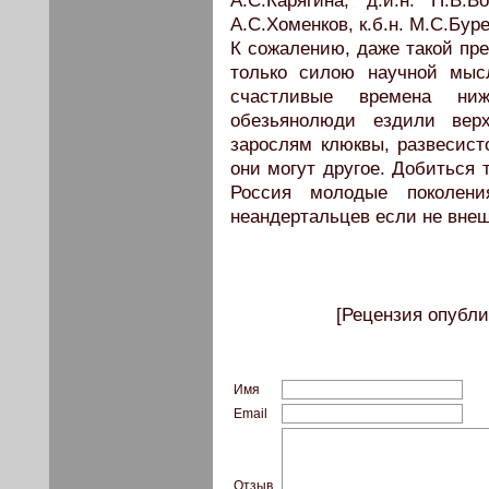
А.С.Карягина, д.и.н. П.В.В
А.С.Хоменков, к.б.н. М.С.Буре
К сожалению, даже такой пр
только силою научной мысл
счастливые времена ниж
обезьянолюди ездили вер
зарослям клюквы, развесист
они могут другое. Добиться 
Россия молодые поколен
неандертальцев если не внеш
[Рецензия опубли
Имя
Email
Отзыв