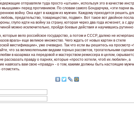
редержащие отправляли туда просто «штыки», используя это в качестве инст
ы мышцами» перед противником. По словам самого Бондарчука, «эти парни в
треннюю войну. Она идет в каждом из мужчин. Каждому приходится решить для
 любовь, предательство, товарищество, подвиг». Вот такое вот двойное посла
роны, глупо идти на войну за страну, которая через два года исчезнет, а с дру
жчиной можно исключительно, пройдя боевые действия и научившись рутинно 
, которые вело российское государство, а потом и СССР, далеко не исчерпана
разов врага» еще великое множество. Чего ждать от новых картин в стиле
еской мистификации», уже очевидно. Так что если вы решитесь на просмотр «
айте, что за великолепными видами горных рассветов, трогательными сценам
 любви в казармах на передовой и мастерством режиссера в целом, скрывает
е рассказать правду о парнях, которые «просто хотели, чтоб их любили», а
ие навязать вам свою «правду» - о том, какими должны быть настоящие мужч
 отомстить.