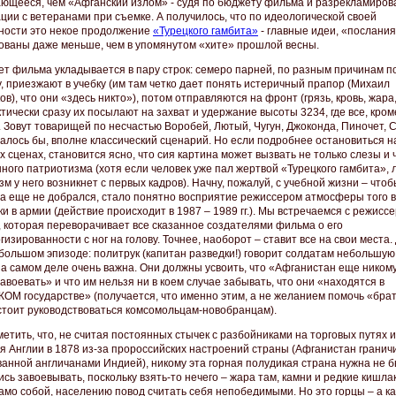
ющееся, чем «Афганский излом» - судя по бюджету фильма и разрекламиров
ции с ветеранами при съемке. А получилось, что по идеологической своей
ности это некое продолжение
«Турецкого гамбита»
- главные идеи, «послания
ованы даже меньше, чем в упомянутом «хите» прошлой весны.
ет фильма укладывается в пару строк: семеро парней, по разным причинам 
у, приезжают в учебку (им там четко дает понять истеричный прапор (Михаил
в), что они «здесь никто»), потом отправляются на фронт (грязь, кровь, жара,
актически сразу их посылают на захват и удержание высоты 3234, где все, кром
. Зовут товарищей по несчастью Воробей, Лютый, Чугун, Джоконда, Пиночет, С
залось бы, вполне классический сценарий. Но если подробнее остановиться н
 сценах, становится ясно, что сия картина может вызвать не только слезы и 
ного патриотизма (хотя если человек уже пал жертвой «Турецкого гамбита»,
м у него возникнет с первых кадров). Начну, пожалуй, с учебной жизни – чтоб
а еще не добрался, стало понятно восприятие режиссером атмосферы того 
и в армии (действие происходит в 1987 – 1989 гг.). Мы встречаемся с режисс
, которая переворачивает все сказанное создателями фильма о его
изированности с ног на голову. Точнее, наоборот – ставит все на свои места.
большом эпизоде: политрук (капитан разведки!) говорит солдатам небольшую 
на самом деле очень важна. Они должны усвоить, что «Афганистан еще ником
авоевать» и что им нельзя ни в коем случае забывать, что они «находятся в
М государстве» (получается, что именно этим, а не желанием помочь «бра
стоит руководствоваться комсомольцам-новобранцам).
етить, что, не считая постоянных стычек с разбойниками на торговых путях и
я Англии в 1878 из-за пророссийских настроений страны (Афганистан гранич
ванной англичанами Индией), никому эта горная полудикая страна нужна не б
сь завоевывать, поскольку взять-то нечего – жара там, камни и редкие кишла
само собой, населению повод считать себя непобедимыми. Но это горцы – а ка