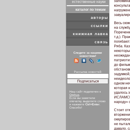
запомина
естественные науки
консульта
каталог по темам
нагружен
завуалир
авторы
Весь сюж
ссылки
на служб
Пореченко
книжная лавка
т.д.). Пр
погибают
связь
Ряба. Ка
некоторых
Следите за нашими
неожидан
новостями!
патриотиз
до фильм
обстановк
Рассылка новостей:
задумкой
неидеолог
одном не
которая 
Наш сайт подключен к
удалось з
Orphus
.
ИСЛАМСКО
Если вы заметили
опечатку, выделите слово
народу» 
и нажмите
Ctrl+Enter
.
Спасибо!
Стоит отм
вторжени
оккупиро
не пытали
давало, 