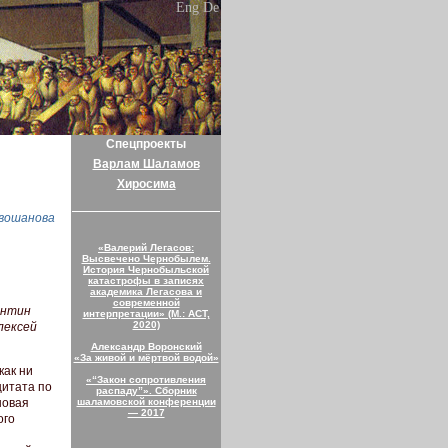
Eng
De
Спецпроекты
Варлам Шаламов
Хиросима
вошанова
«Валерий Легасов:
Высвечено Чернобылем.
История Чернобыльской
катастрофы в записях
академика Легасова и
современной
антин
интерпретации» (М.: АСТ,
2020)
лексей
Александр Воронский
«За живой и мёртвой водой»
как ни
«“Закон сопротивления
цитата по
распаду”». Сборник
новая
шаламовской конференции
— 2017
ого