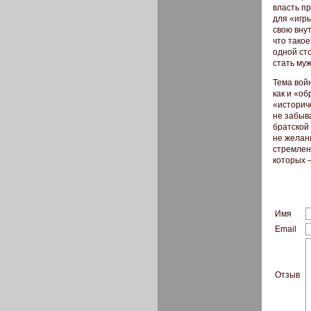
власть п
для «игр
свою вну
что такое
одной сто
стать му
Тема войн
как и «об
«историч
не забыв
братской
не желани
стремлен
которых –
Имя
Email
Отзыв