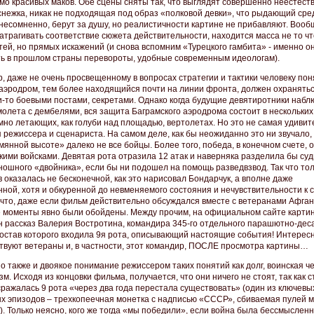
мо красивых маков. Обе сцены сняты так, что выглядят совершенно неестест
снежка, никак не подходящая под образ «полковой девки», что рыдающий сре
 несомненно, берут за душу, но реалистичности картине не прибавляют. Вооб
затрагивать соответствие сюжета действительности, находится масса не то ч
тей, но прямых искажений (и снова вспомним «Турецкого гамбита» - именно о
ь в прошлом страны перевороты, удобные современным идеологам).
, даже не очень просвещенному в вопросах стратегии и тактики человеку пон
аэродром, тем более находящийся почти на линии фронта, должен охранятьс
и-то боевыми постами, секретами. Однако когда будущие девятиротники наб
молета с дембелями, вся защита Баграмского аэродрома состоит в нескольких
мно летающих, как голуби над площадью, вертолетах. Но это не самая удиви
 режиссера и сценариста. На самом деле, как бы неожиданно это ни звучало,
янной высоте» далеко не все бойцы. Более того, победа, в конечном счете, 
скими войсками. Девятая рота отразила 12 атак и наверняка разделила бы суд
иношного «двойника», если бы ни подошел на помощь разведвзвод. Так что то
 оказалась не бесконечной, как это нарисовал Бондарчук, а вполне даже
нной, хотя и обкуренной до невменяемого состояния и нечувствительности к с
к что, даже если фильм действительно обсуждался вместе с ветеранами Афган
 моменты явно были обойдены. Между прочим, на официальном сайте карти
 рассказ Валерия Востротина, командира 345-го отдельного парашютно-дес
 состав которого входила 9я рота, описывающий настоящие события! Интересн
ствуют ветераны и, в частности, этот командир, ПОСЛЕ просмотра картины…
 также и двоякое понимание режиссером таких понятий как долг, воинская че
м. Исходя из концовки фильма, получается, что они ничего не стоят, так как с
сражалась 9 рота «через два года перестала существовать» (один из ключевы
х эпизодов – трехкопеечная монетка с надписью «СССР», сбиваемая пулей 
. Только неясно, кого же тогда «мы победили», если война была бессмысленн