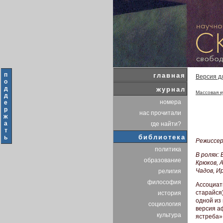
п
главная
Версия д
о
д
журнал
Массовая к
д
номера
е
р
нас прочитали
ж
а
где найти?
т
библиотека
ь
Режиссер
политика
В ролях:
образование
Крюков, 
Чадов, И
религия
философия
Ассоциат
старайся)
история
одной из
социология
версия а
культура
ястреба»