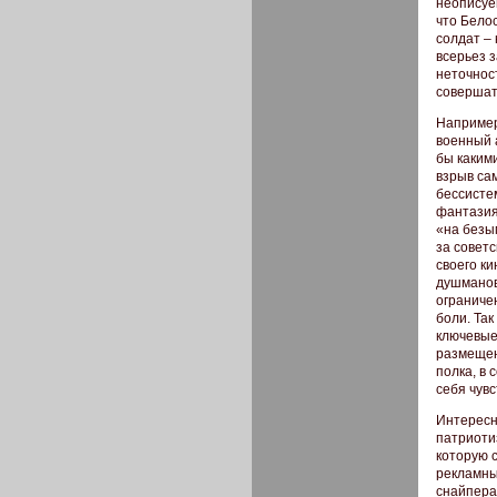
неописуе
что Бело
солдат –
всерьез 
неточнос
совершат
Например
военный 
бы каким
взрыв са
бессисте
фантазия
«на безым
за совет
своего к
душманов
ограниче
боли. Та
ключевые
размещен
полка, в
себя чув
Интересно
патриотиз
которую 
рекламны
снайпера)