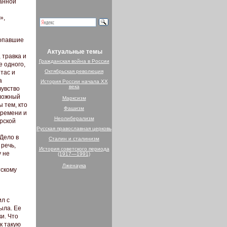
анной
»,
попавшие
Актуальные темы
 травка и
Гражданская война в России
е одного,
Октябрьская революция
тас и
а
История России начала XX
века
чувство
 ложный
Марксизм
ы тем, кто
Фашизм
времени и
Неолиберализм
ерской
Русская православная церковь
 Дело в
Сталин и сталинизм
речь,
История советского периода
у не
(1917—1991)
Лженаука
тскому
ил с
ыла. Ее
ки. Что
к такую