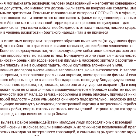
ения мог высказать разведчик, человек образованный – непонятно совершенно
 не допустить, что именно это должны были взять на вооружение солдаты. Вме
ьными зрителями. Реальные колониальные интересы СССР и США в Афгане,
е разглашаются – и после этого можно назвать фильм не идеологизированным
е в Афгане как в завоеванной территории совершенно не нуждался – для
ации силы туда ввели войска, необходимость отпала – вывели, никаких суще
 в уровень развитости «братского народа» так и не привнеся.
 к сюжетным поворотам: в процессе обучения выясняется (от художника-фре
, что «война – это красиво» и «самое красивое, что изобрело человечество –
 Конечно, подразумевается, что последующими событиями фильм должен эти
ия опровергнуть, но, на мой взгляд, Бондарчуку это не удается – из-за некот
анности» боевых эпизодов (все-таки фильм на массового зрителя рассчитан 
ен плакать, а не в обморок падать, чтобы окупились вложенные 9 млн.
твенных долларов) высказывание запоминается, но не вытесняется. И запом
иногероями, а совершенно реальными парнями, посмотревшими фильм. И есл
ство обороны еще не вынесло благодарность господину Бондарчуку за вклад 
е осеннего призыва, то, полагаю, скоро оно это упущение исправит. Да и вопр
 практически не ставится – как и в вышеупомянутом «Турецком гамбите» проти
ружности все от мала до велика «вооружены и очень опасны», причем от них
любой подлости – даже улыбаются они как-то подозрительно. Несложно догад
социации возникнут у молодежи, посмотревшей картину и потрясенной геройс
наших ребят, смерть которых осталась неотмщенной – страна-то, за которую
 через два года исчезнет с лица Земли.
 вылета в район боевых действий молодые люди проводят ночь с всеобщей
кой - сцены НЮ снова вошли в кино-моду. А их психически покалеченный пра
боевых выходов он потерял всех товарищей, а сам выжил) рыдает в поле огро