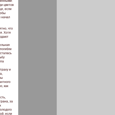
венными:
ди цветов
ще, если
тобы
н начал
ятно, что
я. Хотя
людают
тельная
 погибли
осталась
ьбу
лпа
траху и
а,
ны
антного
о, как
сть,
трана, за
х
молодого
ой, если