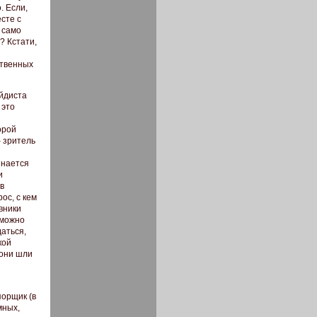
. Если,
сте с
 само
? Кстати,
ственных
йдиста
 это
орой
– зритель
инается
и
в
ос, с кем
вники
 можно
аться,
кой
 они шли
порщик (в
мных,