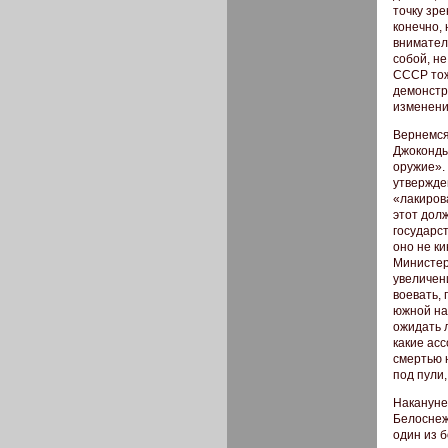
точку зр
конечно,
внимател
собой, н
СССР тож
демонстр
изменений
Вернемся
Джоконды)
оружие».
утвержден
«лакиров
этот долж
государс
оно не к
Министер
увеличени
воевать,
южной на
ожидать 
какие ас
смертью 
под пули,
Накануне
Белоснеж
один из 