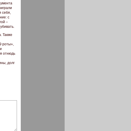
румента
ыиграли
 себя,
ние: с
гой –
убивать.
. Также
9 роты»,
и
ся отнюдь
ины, долг