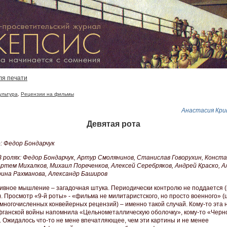
ля печати
ультура
,
Рецензии на фильмы
Анастасия Кри
Девятая рота
: Федор Бондарчук
 В ролях: Федор Бондарчук, Артур Смолянинов, Станислав Говорухин, Конст
Артем Михалков, Михаил Пореченков, Алексей Серебряков, Андрей Краско, А
рина Рахманова, Александр Баширов
ивное мышление – загадочная штука. Периодически контролю не поддается (
. Просмотр «9-й роты» - «фильма не милитаристского, но просто военного» (
 многочисленных конвейерных рецензий) – именно такой случай. Кому-то эта 
фганской войны напомнила «Цельнометаллическую оболочку», кому-то «Черн
. Ожидалось что-то не мене впечатляющее, чем эти картины и не менее