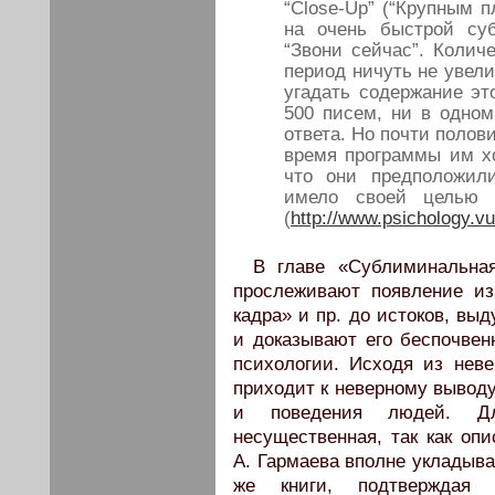
“Close-Up” (“Крупным п
на очень быстрой су
“Звони сейчас”. Колич
период ничуть не увели
угадать содержание эт
500 писем, ни в одном
ответа. Но почти полов
время программы им хо
что они предположили
имело своей целью 
(
http://www.psichology.v
В главе «Сублиминальная
прослеживают появление из
кадра» и пр. до истоков, вы
и доказывают его беспочвен
психологии. Исходя из нев
приходит к неверному выводу
и поведения людей. Д
несущественная, так как оп
А. Гармаева вполне укладыва
же книги, подтверждая 