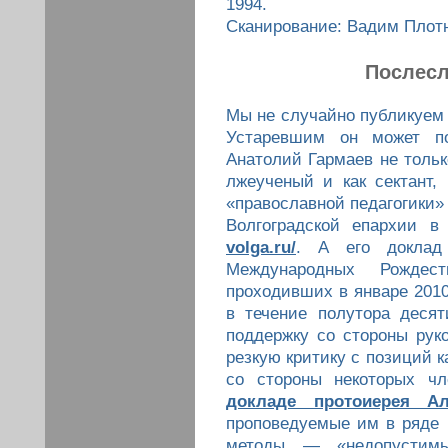
1994.
Сканирование: Вадим Плот
Послесл
Мы не случайно публикуем 
Устаревшим он может по
Анатолий Гармаев не тольк
лжеученый и как сектант
«православной педагогики»
Волгоградской епархии в
volga.ru/
. А его доклад
Международных Рождест
проходивших в январе 2010
в течение полутора деся
поддержку со стороны рук
резкую критику с позиций 
со стороны некоторых чл
докладе протоиерея Ал
проповедуемые им в ряде к
методы — «недопустимы