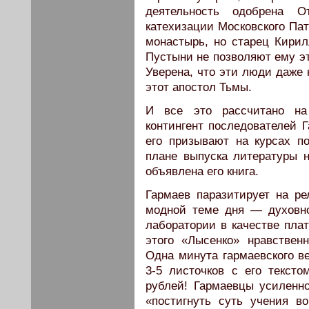
деятельность одобрена О
катехизации Московского Пат
монастырь, но старец Кири
Пустыни не позволяют ему эт
Уверена, что эти люди даже 
этот апостол Тьмы.
И все это рассчитано на
контингент последователей 
его призывают на курсах п
плане выпуска литературы н
объявлена его книга.
Гармаев паразитирует на р
модной теме дня — духовно
лаборатории в качестве пл
этого «Лысенко» нравствен
Одна минута гармаевского в
3-5 листочков с его тексто
рублей! Гармаевцы усилен
«постигнуть суть учения в