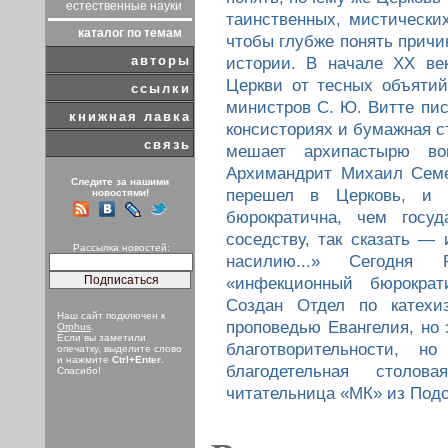
естественные науки
таинственных, мистических
каталог по темам
чтобы глубже понять причи
авторы
истории. В начале XX ве
Церкви от тесных объятий
ссылки
министров С. Ю. Витте пис
книжная лавка
консисториях и бумажная с
связь
мешает архипастырю в
Архимандрит Михаил Семе
Следите за нашими
перешел в Церковь, и 
новостями!
бюрократична, чем госуд
соседству, так сказать —
Рассылка новостей:
насилию...» Сегодня 
«инфекционный бюрократ
Создан Отдел по катехиз
Наш сайт подключен к
проповедью Евангелия, но 
Orphus
.
Если вы заметили
благотворительности, 
опечатку, выделите слово
и нажмите
Ctrl+Enter
.
благодетельная столо
Спасибо!
читательница «МК» из Подо