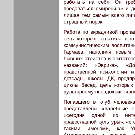
работать на себя. Он тре
предаваться смирению» и до
лишая тем самым всего личн
страшный порок.
Работа по вкрадчивой пропа
сеть которых охватила всю
коммунистическим воспитан
Гармаев, наполняя новым 
бывших атеистов и агитатор
названий: «Эврика», «Д
нравственной психологии и
детсады, школы, ДК, предп
циклы бесед, цель которы
вульгарному псевдохристианс
Попавшего в клуб человека
представлены хвалебные с
«сегодня одной из инте
православной культуры», «ег
такими именами, как Уш