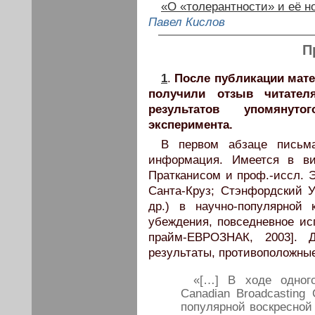
«О «толерантности» и её н
Павел Кислов
П
1
.
После публикации мате
получили отзыв читател
результатов упомянут
эксперимента.
В первом абзаце письма
информация. Имеется в ви
Пратканисом и проф.-иссл. 
Санта-Круз; Стэнфордский У
др.) в научно-популярной
убеждения, повседневное ис
прайм-ЕВРОЗНАК, 2003]. 
результаты, противоположны
«[…] В ходе одного
Canadian Broadcasting 
популярной воскресной