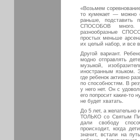
«Возьмем соревнование.
то кумекает — можно о
раньше, подставить по
СПОСОБОВ много. 
разнообразные СПОС
простых меньше арсена
их целый набор, и все 
Другой вариант. Ребен
модно отправлять дет
музыкой, изобразите
иностранным языком. Э
где ребенок активно ра
по способностям. В рез
у него нет. Он с удово
его попросит какие-то н
не будет хватать.
До 5 лет, а желательно 
ТОЛЬКО со Святым Пис
дали свободу спос
происходит, когда дет
значит, встали на пут