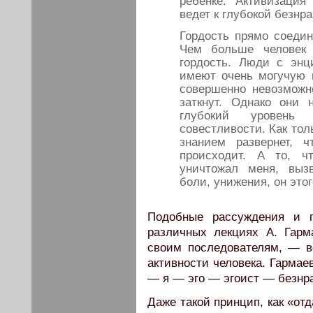
ребенке. Активизация
ведет к глубокой безнр
Гордость прямо соедин
Чем больше человек 
гордость. Люди с энц
имеют очень могучую г
совершенно невозможн
заткнут. Однако они 
глубокий уровень 
совестливости. Как тол
знанием развернет, 
происходит. А то, ч
уничтожал меня, выз
боли, унижения, он этог
Подобные рассуждения и 
различных лекциях А. Гар
своим последователям, — вс
активности человека. Гармае
— я — эго — эгоист — безнр
Даже такой принцип, как «отд