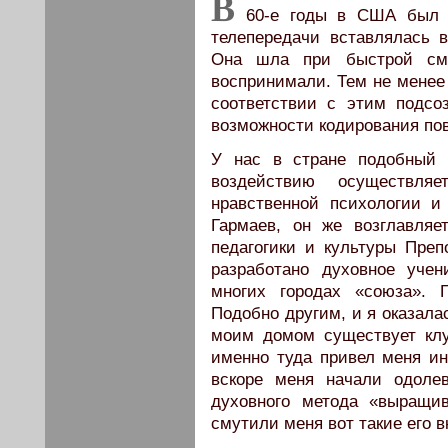
В
60-е годы в США был п
телепередачи вставлялась 
Она шла при быстрой сме
воспринимали. Тем не мене
соответствии с этим подсо
возможности кодирования пов
У нас в стране подобный 
воздействию осуществляет
нравственной психологии и
Гармаев, он же возглавляе
педагогики и культуры Преп
разработано духовное учен
многих городах «союза». 
Подобно другим, и я оказала
моим домом существует клуб
именно туда привел меня ин
вскоре меня начали одоле
духовного метода «выращив
смутили меня вот такие его 