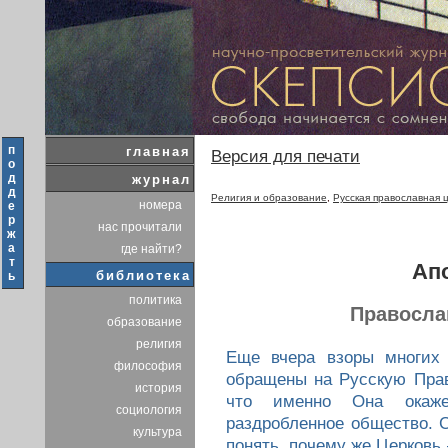
п
главная
Версия для печати
о
д
журнал
д
Религия и образование
,
Русская православная 
номера
е
р
нас прочитали
ж
а
где найти?
т
Ап
библиотека
ь
политика
Правосла
образование
религия
Еще вчера взоры многих
философия
обращены на Русскую Прав
история
что именно Она окаже
социология
раздробленное общество. 
культура
понять, почему же Церковь