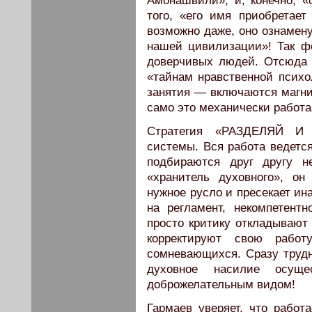
Амонашвили», и, конечно, «
того, «его имя приобретае
возможно даже, оно ознамену
нашей цивилизации»! Так 
доверчивых людей. Отсюда 
«тайнам нравственной психо
занятия — включаются магни
само это механически работ
Стратегия «РАЗДЕЛЯЙ И 
системы. Вся работа ведется
подбираются друг другу н
«хранитель духовного», он
нужное русло и пресекает и
на регламент, некомпетентн
просто критику откладывают
корректируют свою рабо
сомневающихся. Сразу трудн
духовное насилие осущ
доброжелательным видом!
Гармаев уверяет, что работа