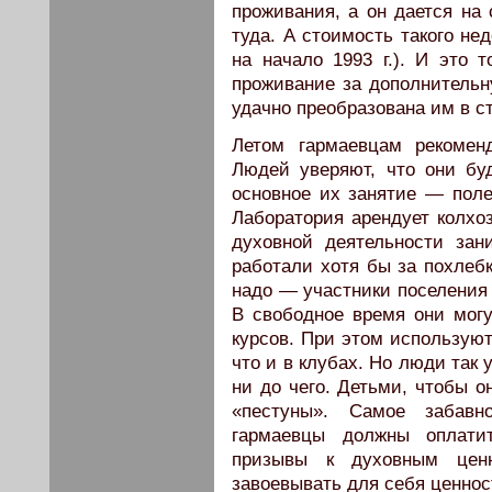
проживания, а он дается на
туда. А стоимость такого не
на начало 1993 г.). И это 
проживание за дополнительну
удачно преобразована им в с
Летом гармаевцам рекомен
Людей уверяют, что они бу
основное их занятие — поле
Лаборатория арендует колхоз
духовной деятельности за
работали хотя бы за похлебк
надо — участники поселения 
В свободное время они мог
курсов. При этом использую
что и в клубах. Но люди так 
ни до чего. Детьми, чтобы о
«пестуны». Самое забавн
гармаевцы должны оплати
призывы к духовным цен
завоевывать для себя ценно