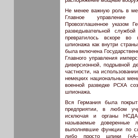
распоряжение мощные воору
Не менее важную роль в ме
Главное управление 
Провозглашенное указом Г
разведывательной службой
превратилось вскоре во 
шпионажа как внутри страны,
была включена Государственн
Главного управления имперс
диверсионной, подрывной де
частности, на использовани
немецких национальных мень
военной разведке РСХА соз
шпионажа.
Вся Германия была покрыт
предприятии, в любом уч
исключая и органы НСДА
называемые доверенные 
выполнявшие функции по сл
либо просто шпики («А–