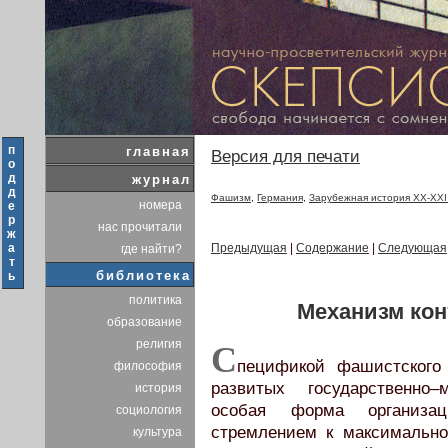
п
главная
Версия для печати
о
д
журнал
д
Фашизм
,
Германия
,
Зарубежная история XX-XXI
номера
е
р
нас прочитали
ж
а
Предыдущая
|
Содержание
|
Следующая
где найти?
т
библиотека
ь
политика
Механизм кон
образование
религия
С
пецификой фашистского 
философия
развитых государственно
история
особая форма организац
социология
стремлением к максимальн
культура