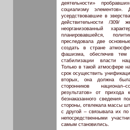
деятельности» пробравш
социализму элементов». 
усердствовавшие в зверств
действительности /309/ 
неорганизованный характ
планировавшейся, полит
преследовала две основны
создать в стране атмосфе
фашизма, обеспечив тем
стабилизации власти наци
Только в такой атмосфере н
срок осуществить унификацию
вторых, она должна был
сторонников национал–
результатов» от прихода 
безнаказанного сведения п
стороны, отвлекала массы шт
с другой – связывала их по
непосредственными участн
самым становились.