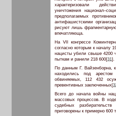
характеризовали дейст
уничтожения национал–соц
предполагаемых противнико
антифашистскими организа
рисуют лишь фрагментарную к
впечатляюща.
На VII конгрессе Коминте
согласно которым к началу 19
нацисты убили свыше 4200 че
пыткам и ранили 218 600[
31
].
По данным Г. Вайзенборна, к
находились под арестом
обвиняемых, 112 432 осу
превентивных заключенных[
3
Всего до начала войны на
массовых процессов. В ходе
судебных разбирательст
приговорены к примерно 600 