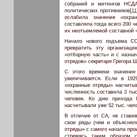
собраний и митингов НСДА
политических противников[
11
ослабила значение «охран
составляла тогда всего 200 
их неотъемлемой составной 
Начало нового подъема С
превратить эту организац
«отборную часть» и с назна
отрядов» секретаря Грегора 
С этого времени значени
увеличивается. Если в 192
«охранные отряды» насчитыва
численность составила 2 тыс.,
человек. Ко дню прихода 
насчитывали уже 52 тыс. чел
В отличие от СА, не стави
свои ряды (чем и объяснял
отряды» с самого начала про
стремясь таким образом с