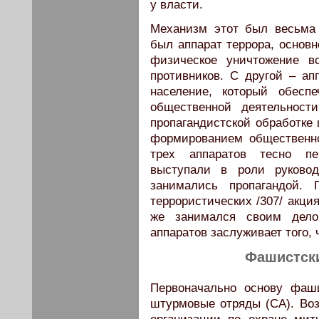
у власти.
Механизм этот был весьма 
был аппарат террора, основн
физическое уничтожение в
противников. С другой – ап
население, который обесп
общественной деятельност
пропагандистской обработке
формированием общественно
трех аппаратов тесно п
выступали в роли руковод
занимались пропагандой. 
террористических /307/ акци
же занимался своим дело
аппаратов заслуживает того,
Фашистски
Первоначально основу фаши
штурмовые отряды (СА). Воз