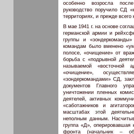
особенно возросла посл
руководство поручило СД «
территориях, и прежде всего 
В мае 1941 г. на основе сог
германской армии и рейхс
группы и «зондеркоманды»
командам было вменено «ум
полосе, «очищение» от вра
борьба с «подрывной деяте
называемой «восточной а
«очищение», осуществл
«зондеркомандами» СД, зак
документов Главного упр
уничтожении пленных комис
деятелей, активных коммуни
«саботажников и агитаторо
масштабах этой деятель
неполным данным. Насчитыв
группа «Д», оперировавшая 
фронта (начальник – об