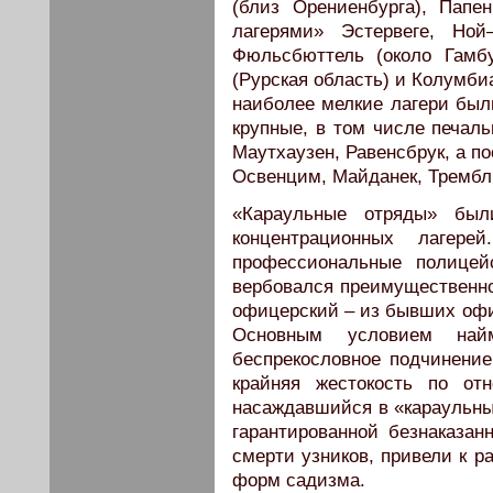
(близ Орениенбурга), Пап
лагерями» Эстервеге, Ной
Фюльсбюттель (около Гамбу
(Рурская область) и Колумби
наиболее мелкие лагери был
крупные, в том числе печаль
Маутхаузен, Равенсбрук, а п
Освенцим, Майданек, Трембли
«Караульные отряды» был
концентрационных лагер
профессиональные полицей
вербовался преимущественно
офицерский – из бывших офи
Основным условием най
беспрекословное подчинени
крайняя жестокость по от
насаждавшийся в «караульных
гарантированной безнаказан
смерти узников, привели к р
форм садизма.