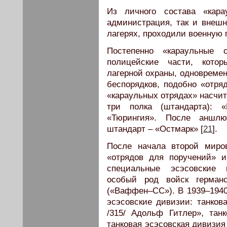
Из личного состава «кара
администрация, так и внешн
лагерях, проходили военную п
Постепенно «караульные 
полицейские части, кото
лагерной охраны, одновремен
беспорядков, подобно «отряд
«караульных отрядах» насчит
три полка (штандарта): «
«Тюрингия». После аншл
штандарт – «Остмарк» [
21
].
После начала второй миро
«отрядов для поручений» 
специальные эсэсовские 
особый род войск герман
(«Ваффен–СС»). В 1939–1940
эсэсовские дивизии: танков
/315/ Адольф Гитлер», тан
танковая эсэсовская дивизия