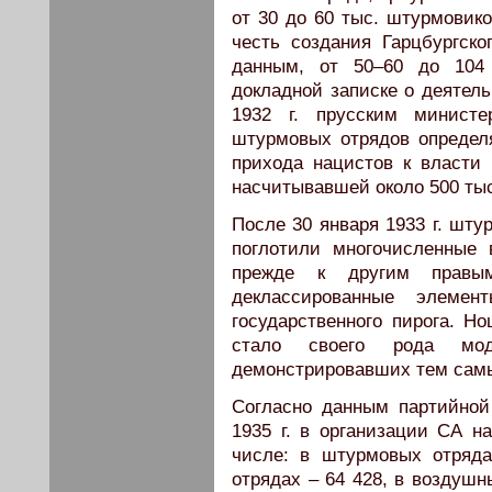
от 30 до 60 тыс. штурмовико
честь создания Гарцбургск
данным, от 50–60 до 104
докладной записке о деятел
1932 г. прусским министе
штурмовых отрядов определя
прихода нацистов к власти
насчитывавшей около 500 тыс
После 30 января 1933 г. шт
поглотили многочисленные
прежде к другим прав
деклассированные элеме
государственного пирога. 
стало своего рода мо
демонстрировавших тем самы
Согласно данным партийной
1935 г. в организации СА н
числе: в штурмовых отряд
отрядах – 64 428, в воздушн