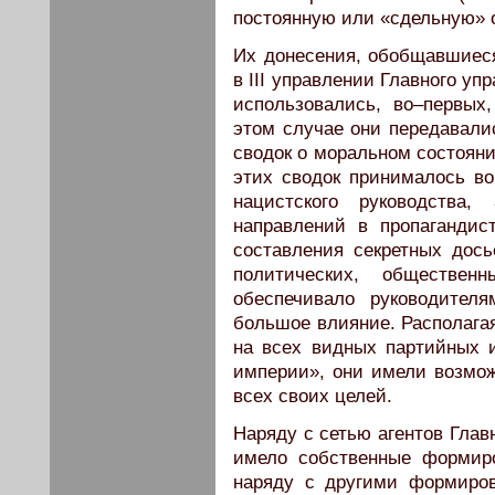
постоянную или «сдельную» 
Их донесения, обобщавшиеся
в III управлении Главного уп
использовались, во–первых
этом случае они передавалис
сводок о моральном состояни
этих сводок принималось в
нацистского руководства
направлений в пропагандист
составления секретных дос
политических, обществен
обеспечивало руководител
большое влияние. Располаг
на всех видных партийных и
империи», они имели возмож
всех своих целей.
Наряду с сетью агентов Глав
имело собственные формир
наряду с другими формиро