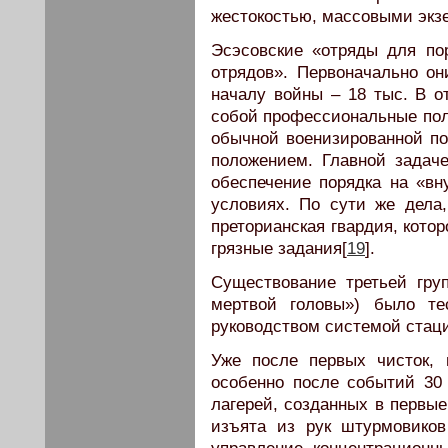
жестокостью, массовыми экзе
Эсэсовские «отряды для п
отрядов». Первоначально он
началу войны – 18 тыс. В о
собой профессиональные пол
обычной военизированной п
положением. Главной задач
обеспечение порядка на «вн
условиях. По сути же дела,
преторианская гвардия, кото
грязные задания[
19
].
Существование третьей гру
мертвой головы») было те
руководством системой стац
Уже после первых чисток,
особенно после событий 30 
лагерей, созданных в первы
изъята из рук штурмовиков