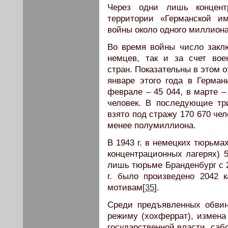
Через одни лишь концент
территории «Германской и
войны около одного миллиона
Во время войны число заклю
немцев, так и за счет вое
стран. Показательны в этом о
январе этого года в Герман
феврале – 45 044, в марте –
человек. В последующие тр
взято под стражу 170 670 чел
менее полумиллиона.
В 1943 г. в немецких тюрьма
концентрационных лагерях) 5
лишь тюрьме Бранденбург с 22
г. было произведено 2042 
мотивам[
35
].
Среди предъявленных обви
режиму (хохферрат), измена
государственной власти, саб