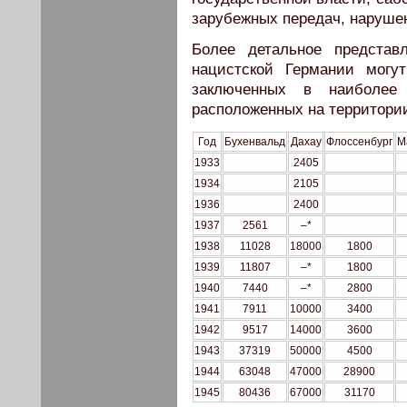
зарубежных передач, наруше
Более детальное представ
нацистской Германии могу
заключенных в наиболее 
расположенных на территори
Год
Бухенвальд
Дахау
Флоссенбург
М
1933
2405
1934
2105
1936
2400
1937
2561
–*
1938
11028
18000
1800
1939
11807
–*
1800
1940
7440
–*
2800
1941
7911
10000
3400
1942
9517
14000
3600
1943
37319
50000
4500
1944
63048
47000
28900
1945
80436
67000
31170