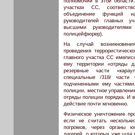
полномочий в этой области
участках СС, соответст
объединение функций н
руководителей главных у
высшими руководителям
полицейфюрер).
На случай возникновени
проведения террористическ
главного участка СС имели
ему территории «отряды д
резервные части «карау
специальные /318/ части
подчиненными ему частями,
полиции, местное управлени
отряды полиции порядка. И в
действие почти мгновенно.
Физическое уничтожение пр
если не считать нескольк
погромов, через органы ю
лагерей, о которых уже шла