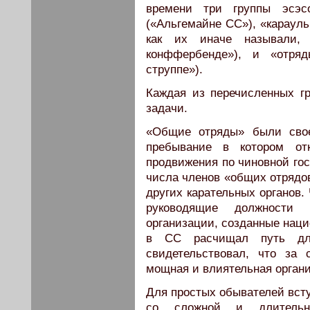
времени три группы эсэс
(«Альгемайне СС»), «караул
как их иначе называли, 
конффербенде»), и «отря
струппе»).
Каждая из перечисленных г
задачи.
«Общие отряды» были свое
пребывание в котором отк
продвижения по чиновной гос
числа членов «общих отрядо
других карательных органов.
руководящие должности 
организации, созданные нац
в СС расчищал путь для
свидетельствовал, что за 
мощная и влиятельная орган
Для простых обывателей вст
со сложной и длительно