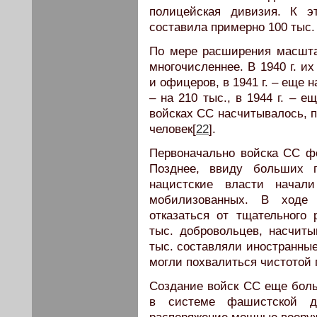
полицейская дивизия. К э
составила примерно 100 тыс.
По мере расширения масшта
многочисленнее. В 1940 г. и
и офицеров, в 1941 г. – еще на 
– на 210 тыс., в 1944 г. – е
войсках СС насчитывалось, п
человек[
22
].
Первоначально войска СС ф
Позднее, ввиду больших п
нацистские власти начал
мобилизованных. В ходе
отказаться от тщательного 
тыс. добровольцев, насчит
тыс. составляли иностранные
могли похвалиться чистотой 
Создание войск СС еще боль
в системе фашистской д