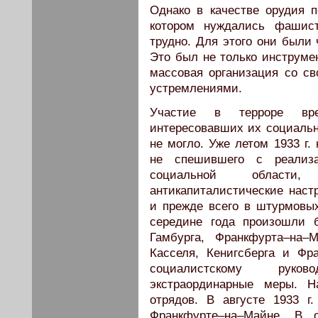
Однако в качестве орудия по
котором нуждались фашист
трудно. Для этого они были
Это был не только инструмен
массовая организация со с
устремлениями.
Участие в терроре вре
интересовавших их социальн
не могло. Уже летом 1933 г.
не спешившего с реализ
социальной области
антикапиталистические наст
и прежде всего в штурмовы
середине года произошли 
Гамбурга, Франкфурта–на–
Касселя, Кенигсберга и Фра
социалистскому руко
экстраординарные меры. Н
отрядов. В августе 1933 
Франкфурте–на–Майне. В