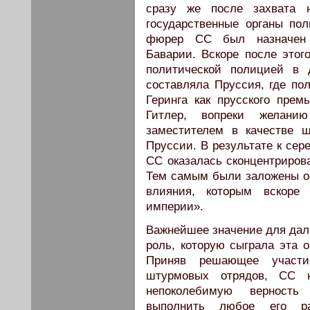
сразу же после захвата 
государственные органы пол
фюрер СС был назначен 
Баварии. Вскоре после этог
политической полицией в 
составляла Пруссия, где по
Геринга как прусского прем
Гитлер, вопреки желани
заместителем в качестве 
Пруссии. В результате к сер
СС оказалась сконцентрирова
Тем самым были заложены ос
влияния, которым вскоре
империи».
Важнейшее значение для дал
роль, которую сыграла эта о
Приняв решающее участи
штурмовых отрядов, СС н
непоколебимую верность 
выполнить любое его р