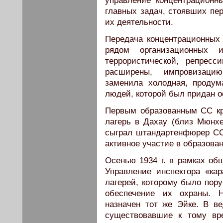
управление концентрационн
главных задач, стоявших пе
их деятельности.
Передача концентрационных
рядом организационных 
террористической, репресс
расширены, импровизаци
заменила холодная, продум
людей, которой был придан 
Первым образованным СС к
лагерь в Дахау (близ Мюнхе
сыграл штандартенфюрер СС
активное участие в образова
Осенью 1934 г. в рамках об
Управление инспектора «ка
лагерей, которому было пору
обеспечение их охраны. 
назначен тот же Эйке. В в
существовавшие к тому вре