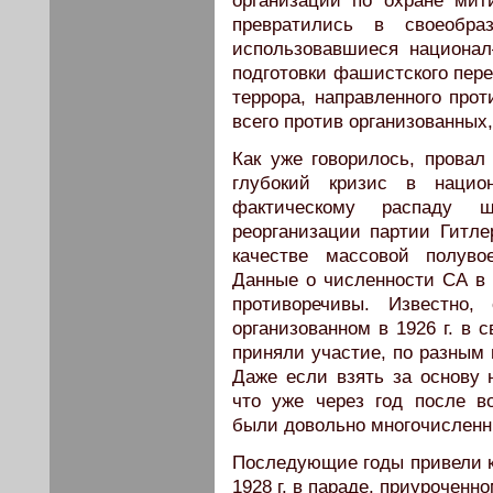
организации по охране ми
превратились в своеобра
использовавшиеся национал
подготовки фашистского пере
террора, направленного прот
всего против организованных
Как уже говорилось, провал
глубокий кризис в национ
фактическому распаду ш
реорганизации партии Гитле
качестве массовой полувое
Данные о численности СА в 
противоречивы. Известно,
организованном в 1926 г. в 
приняли участие, по разным и
Даже если взять за основу 
что уже через год после 
были довольно многочислен
Последующие годы привели к
1928 г. в параде, приурочен