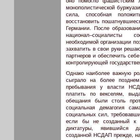
оно помогло фашистским л
монополистической буржуази
сила, способная положи
восстановить пошатнувшиес
Германии. После образовани
национал–социалисты с
необходимой организации поз
захватить в свои руки реша
партнеров и обеспечить себе
контролирующей государстве
Однако наиболее важную ро
сыграло на более позднем
пребывания у власти НСД
платить по векселям, выд
обещания были столь прот
социальная демагогия са
социальных сил, требовавши
если бы не созданный к 
диктатуры, явившийся д
созданной НСДАП прежде, на