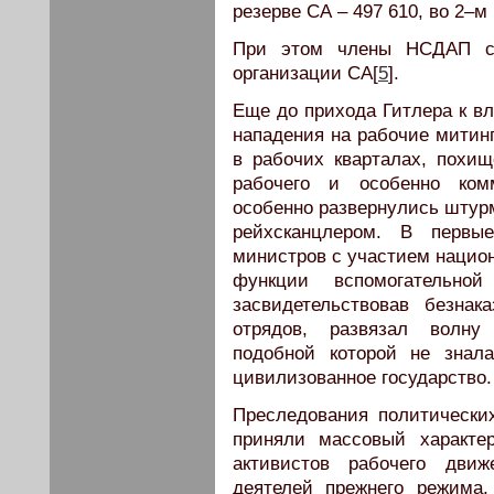
резерве СА – 497 610, во 2–м 
При этом члены НСДАП со
организации СА[
5
].
Еще до прихода Гитлера к в
нападения на рабочие митин
в рабочих кварталах, похищ
рабочего и особенно комм
особенно развернулись штур
рейхсканцлером. В первы
министров с участием нацио
функции вспомогательно
засвидетельствовав безна
отрядов, развязал волну 
подобной которой не знал
цивилизованное государство.
Преследования политически
приняли массовый характе
активистов рабочего движ
деятелей прежнего режима,