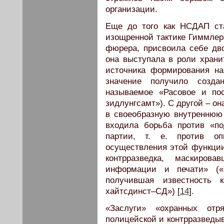
организации.
Еще до того как НСДАП ст
изощренной тактике Гиммлер
фюрера, присвоила себе дв
она выступала в роли храни
источника формирования на
значение получило созд
называемое «Расовое и пос
зидлунгсамт»). С другой – о
в своеобразную внутреннюю
входила борьба против «по
партии, т. е. против оп
осуществления этой функци
контрразведка, маскиров
информации и печати» («
получившая известность к
хайтсдинст–СД») [
14
].
«Заслуги» «охранных отр
полицейской и контрразведы