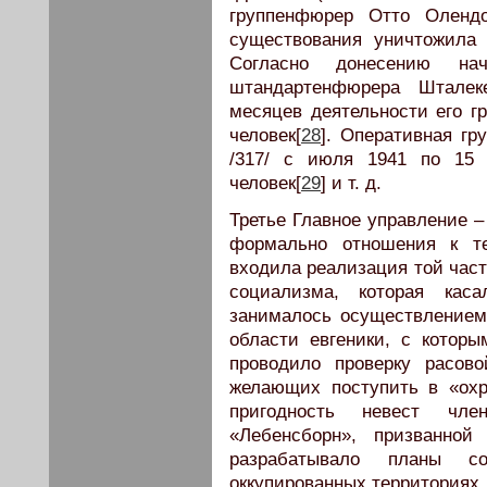
группенфюрер Отто Олендо
существования уничтожила
Согласно донесению нач
штандартенфюрера Шталек
месяцев деятельности его г
человек[
28
]. Оперативная гр
/317/ с июля 1941 по 15 
человек[
29
] и т. д.
Третье Главное управление –
формально отношения к те
входила реализация той час
социализма, которая каса
занималось осуществлением 
области евгеники, с которы
проводило проверку расов
желающих поступить в «охр
пригодность невест чле
«Лебенсборн», призванной
разрабатывало планы со
оккупированных территориях.