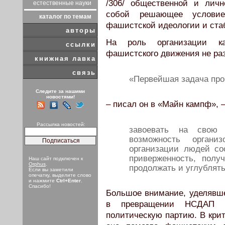
/306/ общественной и лич
естественные науки
собой решающее условие
каталог по темам
фашистской идеологии и ста
авторы
На роль организации ка
ссылки
фашистского движения не ра
книжная лавка
связь
«Первейшая задача про
Следите за нашими
новостями!
– писал он в «Майн кампф», 
Рассылка новостей:
завоевать на свою
возможность органи
организации людей со
приверженность, полу
Наш сайт подключен к
Orphus
.
продолжать и углублять
Если вы заметили
опечатку, выделите слово
и нажмите
Ctrl+Enter
.
Спасибо!
Большое внимание, уделявше
в превращении НСДАП 
политическую партию. В крит