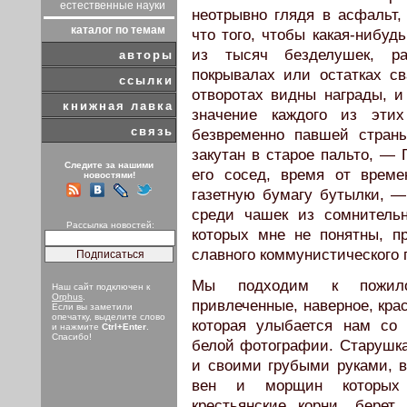
естественные науки
неотрывно глядя в асфальт,
каталог по темам
что того, чтобы какая-нибуд
из тысяч безделушек, ра
авторы
покрывалах или остатках с
ссылки
отворотах видны награды, и
книжная лавка
значение каждого из этих
связь
безвременно павшей страны
закутан в старое пальто, — 
Следите за нашими
его сосед, время от врем
новостями!
газетную бумагу бутылки, —
среди чашек из сомнительн
Рассылка новостей:
которых мне не понятны, п
славного коммунистического 
Мы подходим к пожило
Наш сайт подключен к
Orphus
.
привлеченные, наверное, кра
Если вы заметили
опечатку, выделите слово
которая улыбается нам со 
и нажмите
Ctrl+Enter
.
Спасибо!
белой фотографии. Старушка
и своими грубыми руками, в
вен и морщин которых 
крестьянские корни, берет 