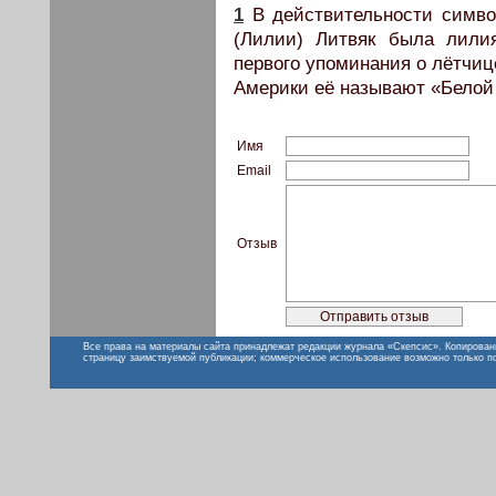
1
В действительности симво
(Лилии) Литвяк была лили
первого упоминания о лётчиц
Америки её называют «Белой
Имя
Email
Отзыв
Все права на материалы сайта принадлежат редакции журнала «Скепсис». Копирован
страницу заимствуемой публикации; коммерческое использование возможно только п