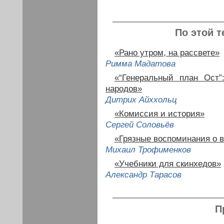
По этой т
«Рано утром, на рассвете»
Римма Мадатова
«“Генеральный план Ост”
народов»
Дитрих Айххольц
«Комиссия и история»
Сергей Соловьёв
«Грязные воспоминания о 
Михаил Трофименков
«Учебники для скинхедов»
Александр Тарасов
П