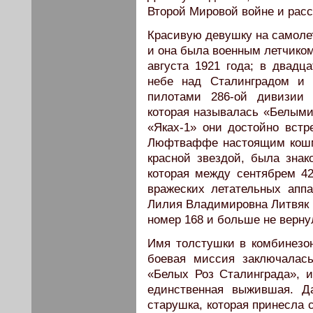
Второй Мировой войне и рас
Красивую девушку на самоле
и она была военным летчиком
августа 1921 года; в двадц
небе над Сталинградом и 
пилотами 286-ой дивизии 
которая называлась «Белыми
«Яках-1» они достойно встр
Люфтваффе настоящим кошм
красной звездой, была знак
которая между сентябрем 42
вражеских летательных аппа
Лилия Владимировна Литвяк 
номер 168 и больше не верну
Имя толстушки в комбинезо
боевая миссия заключалас
«Белых Роз Сталинграда», 
единственная выжившая. Д
старушка, которая принесла 