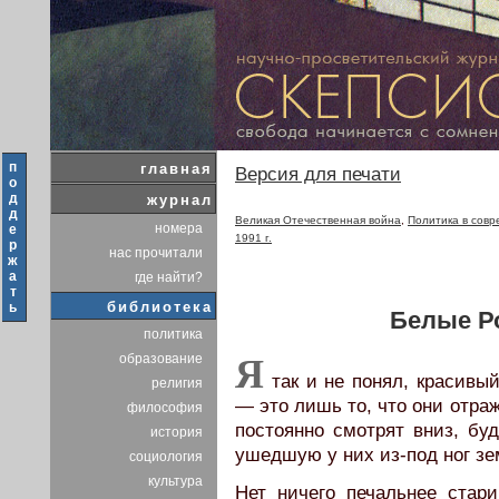
п
главная
Версия для печати
о
д
журнал
д
Великая Отечественная война
,
Политика в сов
номера
е
1991 г.
р
нас прочитали
ж
а
где найти?
т
библиотека
ь
Белые Р
политика
образование
Я
так и не понял, красивый
религия
— это лишь то, что они отра
философия
постоянно смотрят вниз, бу
история
ушедшую у них из-под ног з
социология
культура
Нет ничего печальнее стари