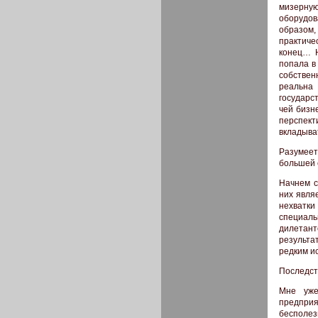
мизерну
оборудов
образом,
практиче
конец… Н
попала в
собствен
реальна
государс
чей бизн
перспек
вкладыват
Разумеет
большей 
Начнем с
них явля
нехватки
специал
дилетант
результа
редким ис
Последст
Мне уже
предприя
бесполез