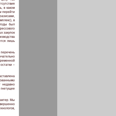
тсутствия
, в каком
м перейти
оазисами,
плекс), в
 годы был
прессового
ых закупок
зводства
ется лишь
 перечень
нчательно
временной
 остатки –
заставлена
ованными
у недавно
 гнетущее
актер. Мы
совершенно
нологов,