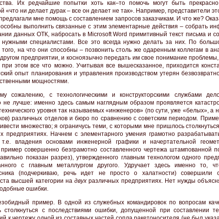
ства. Их редчайшие попытки хоть как–то помочь могут быть прекрасн
й «что ни делает дурак – все он делает не так». Например, представители э
 предлагали мне помощь с составлением запросов заказчикам. И что же? Оказ
пособны выполнить связанные с этим элементарные действия – собрать и
ании данных ОТК, набросать в Microsoft Word примитивный текст письма и с
 нужными специалистами. Все это всегда нужно делать за них. По большо
 того, на что они способны – позвонить столь же одаренным коллегам в ан
 другом предприятии, и косноязычно передать им свое понимание проблемы,
 при этом все что можно. Учитывая все вышесказанное, приходится конста
тский опыт планирования и управления производством утерян безвозвратно
ственными мощностями.
ому сожалению, с технологическими и конструкторскими службами дел
о не лучше: именно здесь самым наглядным образом проявляется катастр
технического уровня так называемых «инженеров» (по сути, уже «белых», а 
ков) различных отделов и бюро по сравнению с советским периодом. Приме
ивести множество; я ограничусь теми, с которыми мне пришлось столкнутьс
х предприятиях. Начнем с элементарного умения грамотно разрабатыват
 т.е. владения основами инженерной графики и начертательной геоме
 пример совершенно безграмотно составленного чертежа штампованной по
авильно показан разрез), утвержденного главным технологом одного пред
анного с главным металлургом другого. Удручает здесь именно то, ч
рсника (подчеркиваю, речь идет не просто о халатности) совершили
ста высшей категории на
двух
различных предприятиях. Нет нужды объясн
подобные ошибки.
зобидный пример. В одной из служебных командировок по вопросам кач
 столкнуться с последствиями ошибки, допущенной при составлении те
ий к чертежу одной из составных частей сопла ракетоносителя (не был указ