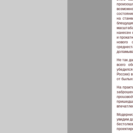
произошл
возможно
состояни
на станк
блещущим
масштаб
нанесен 
и прокат
нового 
среднест
доламыва
Не так д
всего об
убедился
России) 
от былых
На практ
заброш
произво
пришедше
впечатле
Модерниз
увидим д
бестолк
проектиро