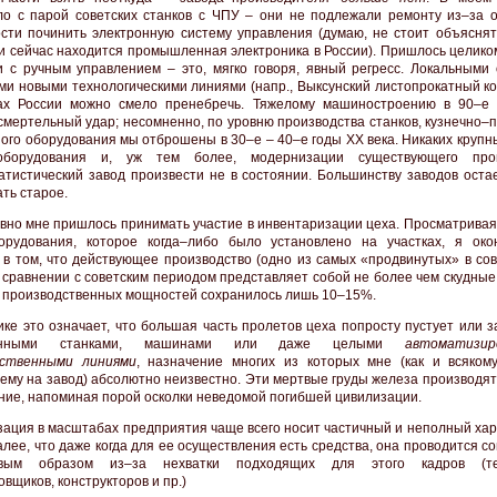
о с парой советских станков с ЧПУ – они не подлежали ремонту из–за о
сти починить электронную систему управления (думаю, не стоит объяснять
и сейчас находится промышленная электроника в России). Пришлось целико
и с ручным управлением – это, мягко говоря, явный регресс. Локальными 
и новыми технологическими линиями (напр., Выксунский листопрокатный ком
ах России можно смело пренебречь. Тяжелому машиностроению в 90–е
смертельный удар; несомненно, по уровню производства станков, кузнечно–
ного оборудования мы отброшены в 30–е – 40–е годы XX века. Никаких крупн
оборудования и, уж тем более, модернизации существующего прои
атистический завод произвести не в состоянии. Большинству заводов оста
ть старое.
авно мне пришлось принимать участие в инвентаризации цеха. Просматривая
орудования, которое когда–либо было установлено на участках, я око
 в том, что действующее производство (одно из самых «продвинутых» в со
в сравнении с советским периодом представляет собой не более чем скудные
 производственных мощностей сохранилось лишь 10–15%.
ике это означает, что большая часть пролетов цеха попросту пустует или 
енными станками, машинами или даже целыми
автоматизир
дственными линиями
, назначение многих из которых мне (как и всяком
му на завод) абсолютно неизвестно. Эти мертвые груды железа производят
ние, напоминая порой осколки неведомой погибшей цивилизации.
ация в масштабах предприятия чаще всего носит частичный и неполный хар
алее, что даже когда для ее осуществления есть средства, она проводится 
овым образом из–за нехватки подходящих для этого кадров (тех
вщиков, конструкторов и пр.)