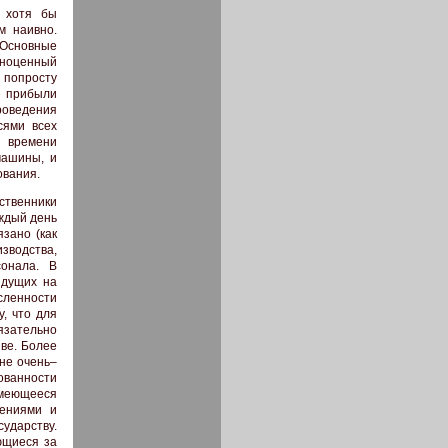
и хотя бы
м наивно.
 Основные
ноценный
е попросту
е прибыли
роведения
сями всех
к времени
машины, и
ования.
ственники
аждый день
зано (как
зводства,
сонала. В
идущих на
ленности
у, что для
язательно
ве. Более
 не очень–
ованности
имеющееся
жениями и
дарству.
ющиеся за