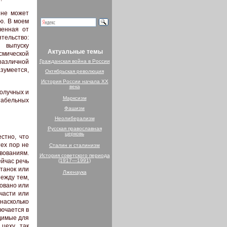
 не может
ю. В моем
ченная от
тельство:
 выпуску
Актуальные темы
смической
Гражданская война в России
различной
зумеется,
Октябрьская революция
История России начала XX
века
получных и
Марксизм
табельных
Фашизм
Неолиберализм
Русская православная
церковь
стно, что
ех пор не
Сталин и сталинизм
вованиям.
История советского периода
(1917—1991)
ейчас речь
танок или
Лженаука
ежду тем,
ровано или
части или
насколько
лючается в
одимые для
цеху так