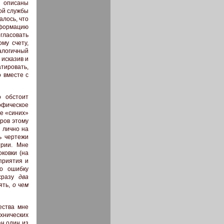
о описаны
той службы
алось, что
нформацию
огласовать
му счету,
алогичный
 исказив и
тировать,
 вместе с
о обстоит
офическое
не «синих»
ров этому
я лично на
ь чертежи
трии. Мне
ковки (на
приятия и
то ошибку
 сразу
два
ять,
о чем
ества мне
хнических
ан один из