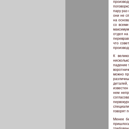
производ
поговорко
пару раз
они не с
на основ
со всеми
максимум
отдел на
переврав
что сове
производ
К велик
нискольк
падение 
воротнич
можно пр
различны
деталей,
известен
нем непр
согласов
первоку
специали
говорят 
Менее бе
пришлось
требован