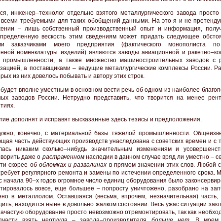
ся, инженер–технолог отдельно взятого металлургического завода просто
 всеми требуемыми для таких обобщений данными. На это я и не претенду
жении – лишь собственный производственный опыт и информация, полу
Определенную вескость этим сведениям может придать следующее обстоя
ми заказчиками моего предприятия (фактического монополиста по
нной номенклатуры изделий) являются заводы авиационной и ракетно–ко
й промышленности, а также множество машиностроительных заводов с 
зацией, а поставщиками – ведущие металлургические комплексы России. Ра
рых из них довелось побывать и автору этих строк.
 будет вполне уместным в основном вести речь об одном из наиболее благо
ых заводов России. Нетрудно представить, что творится на менее рен
тиях.
угие дополнят и исправят высказанные здесь тезисы и предположения.
ужно, конечно, с материальной базы тяжелой промышленности. Общеизве
щая часть действующих производств унаследована с советских времен и с т
лась никаким сколько–нибудь значительным изменениям и усовершенст
оворить даже о
растраченном
наследии в данном случае вряд ли уместно – с
сти скорее об
обломках и развалинах
в прямом значении этих слов. Любой с
ребует регулярного ремонта и замены по истечении определенного срока. М
 с начала 90–х годов огромное число единиц оборудования было законсерви
тировалось вовсе, еще большее – попросту уничтожено, разобрано на зап
но в металлолом. Оставшаяся (весьма, впрочем, незначительная) часть, 
дить, находится ныне в довольно жалком состоянии. Весь ужас ситуации зак
 зачастую оборудование просто невозможно отремонтировать, так как необх
апчасти взять неоткуда – завода–производителя
больше нет
. В моем 