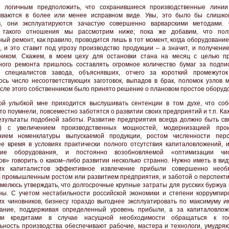
 логичным предположить, что сохранившиеся производственные лини
иваются в более или менее исправном виде. Увы, это было бы слишко
в, они эксплуатируются зачастую совершенно варварскими методами.
 такого отношения мы рассмотрим ниже; пока же добавим, что пол
ный ремонт, как правило, проводится лишь в тот момент, когда оборудовани
, и это ставит под угрозу производство продукции – а значит, и получени
ником. Скажем, в моем цеху для остановки стана на месяц с целью п
ного ремонта пришлось составлять огромное количество бумаг за подпи
х специалистов завода, объяснявших, отчего за короткий промежуто
ось число несоответствующих заготовок, выпадов в брак, поломок узлов 
осле этого собственником было принято решение о плановом простое оборуд
ой улыбкой мне приходится выслушивать сентенции в том духе, что соб
то поумнели, повсеместно заботятся о развитии своих предприятий и т.п. К
езультаты подобной заботы. Развитие предприятия всегда должно быть свя
!) с увеличением производственных мощностей, модернизацией прои
нием номенклатуры выпускаемой продукции, ростом численности пер
е время в условиях практически полного отсутствия капиталовложений, 
ние оборудования, и постоянно возобновляемой «оптимизации чис
ов» говорить о каком–либо развитии несколько странно. Нужно иметь в вид
ких капиталистов эффективное извлечение прибыли совершенно необ
с промышленным ростом или развитием предприятия, и заботой о перспекти
осмелюсь утверждать, что долгосрочные крупные затраты для русских буржуа
ны. С учетом нестабильности российской экономики и степени коррумпир
их чиновников, бизнесу гораздо выгоднее эксплуатировать по максимуму 
вание, поддерживая определенный уровень прибыли, а за капиталовло
ми кредитами в случае насущной необходимости обращаться к госу
ьность производства обеспечивают рабочие, мастера и технологи, умудря