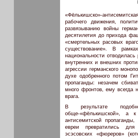
«Фёлькишско»-антисемитск
рабочего движения, полит
развязыванию войны герма
десятилетия до прихода фаш
«смертельных расовых враго
существование». В рамка
национальности отводилась 
внутренних и внешних против
агрессии германского монопо
духе одобренного потом Ги
пропаганды: незачем сбива
много фронтов, ему всегда н
врага.
В результате подоб
обще-«фёлькишской», а к
антисемитской пропаганды,
евреи превратились для
эсэсовских «фюреров» (ко