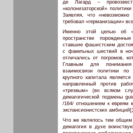
де Лагард – провозвест
«колонизаторской» политики
Заявляя, что «невозможно 
требовал «германизации» вс
Именно этой целью об «
пространстве порожденны
ставшие фашистским достоя
с факельных шествий в ноч
отличались от погромов, к
Главным для понимания
взаимосвязи политики по 
крупного капитала является
направленный против рабо
«трезвым» (во всяком сл
демагогической подмены guid
/164/ отношением к евреям к
экспансионистских амбиций[
Что же являлось тем общим 
демагогия в духе воинству