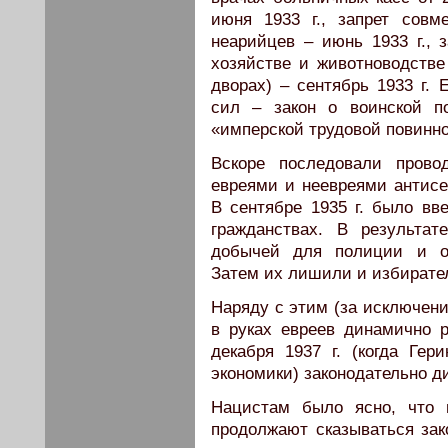
июня 1933 г., запрет совм
неарийцев – июнь 1933 г., 
хозяйстве и животноводстве
дворах) – сентябрь 1933 г.
сил – закон о воинской п
«имперской трудовой повиннос
Вскоре последовали прово
евреями и неевреями антисе
В сентябре 1935 г. было вв
гражданствах. В результа
добычей для полиции и ор
Затем их лишили и избиратель
Наряду с этим (за исключен
в руках евреев динамично 
декабря 1937 г. (когда Ге
экономики) законодательно 
Нацистам было ясно, что 
продолжают сказываться зак