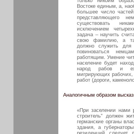
только никоим образ
Востоке единым, а, нао
большее число частей 
представляющего н
существовать ника
исключением четырех
задача – научить счит
свою фамилию, а так
должно служить для 
повиноваться немца
работящим. Умение чита
население будет нахо
народ рабов и еже
мигрирующих рабочих, 
работ (дороги, каменол
Аналогичным образом высказ
«При заселении нами р
строитель” должен жи
германские органы вла
здания, а губернатор
резиденций следует 