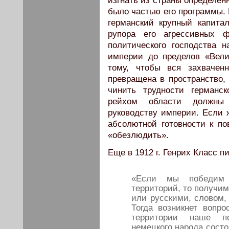
изгнать из страны определен
было частью его программы.
германский крупный капита
рупора его агрессивных ф
политического господства 
империи до пределов «Вели
тому, чтобы вся захвачен
превращена в пространство, 
чинить трудности германск
рейхом области должны 
руководству империи. Если 
абсолютной готовности к по
«обезлюдить».
Еще в 1912 г. Генрих Класс п
«Если мы победим 
территорий, то получи
или русскими, словом,
Тогда возникнет вопр
территории наше по
немецкого народа состо