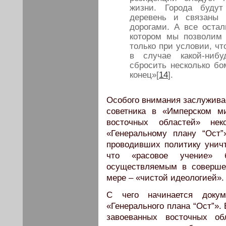
жизни. Города будут
деревень и связаны
дорогами. А все остал
котором мы позволим 
только при условии, чт
в случае какой-ниб
сбросить несколько бо
конец»[
14
].
Особого внимания заслуживае
советника в «Имперском м
восточных областей» нек
«Генеральному плану “Ост”
проводивших политику уничт
что «расовое учение» б
осуществляемым в соверше
мере – «чистой идеологией».
С чего начинается доку
«Генерального плана “Ост”». 
завоеванных восточных о