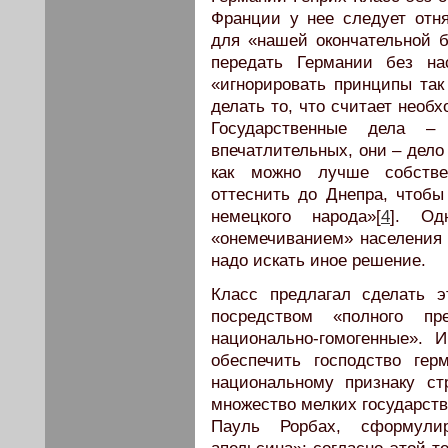
Франции у нее следует отня
для «нашей окончательной б
передать Германии без на
«игнорировать принципы так
делать то, что считает необ
Государственные дела –
впечатлительных, они – дело
как можно лучше собстве
оттеснить до Днепра, чтоб
немецкого народа»[
4
]. Од
«онемечиванием» населения 
надо искать иное решение.
Класс предлагал сделать э
посредством «полного пр
национально-гомогенные». 
обеспечить господство гер
национальному признаку ст
множество мелких государств
Пауль Рорбах, сформули