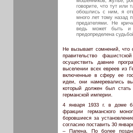
мошенников, жулье, ро
говорите, что тут или 
обошлись с ним, я отв
много лет тому назад п
предателями. Не крич
ведь может быть и т
предопределена судьбо
Не вызывает сомнений, что с
правительство фашистско
осуществить давние прогр
выселении всех евреев из Г
включенные в сферу ее гос
идеи, они намеревались вы
который должен был стать
германской империи.
4 января 1933 г. в доме 
фракции германского моно
боровшиеся за установление
согласию поставить 30 января
– Папена. По более поздн