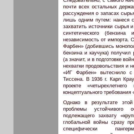
Следовательно, с самого нач
почти всех остальных держа
рассуждения о запасах сырь
лишь одним путем: нанеся 
захватить источники сырья и
синтетического (бензина 
независимость от импорта. О
Фарбен» (добившись монопол
бензина и каучука) получил
(а значит, и в подготовке войн
нехватки продовольствия и н
«ИГ Фарбен» вытеснило с
Тиссена. В 1936 г. Карл Кра
проекте «четырехлетнего
концептуального требования 
Однако в результате этой
проблемы устойчивого о
подлежащего захвату «круп
глобальной войны сразу пр
специфически пангерма