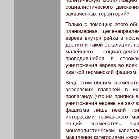
политическую мобилизацию 
социалистического движени
захваченных территорий?
Только с помощью этого общ
планомерная, целенаправл
евреев внутри рейха в посл
достигли такой эскалации, п
малейшего социал-демаг
проводившейся в строжа
уничтожения евреев во всех 
хваткой германский фашизм.
Ведь этим общим знаменате
эсэсовских главарей в их
пропаганду (что им приписыв
уничтожения евреев на заклю
фашизма лишь некий три
интересами германского мон
общий знаменатель бы
монополистическом капита
мышлении категориями «жизн