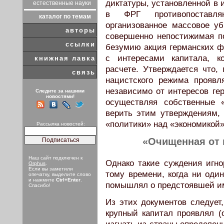
диктатуры, установленной в 
естественные науки
в ФРГ противопоставля
каталог по темам
организованное массовое уб
авторы
совершенно непостижимая п
ссылки
безумию акция германских ф
с интересами капитала, к
книжная лавка
расчете. Утверждается что, 
связь
нацистского режима проявл
независимо от интересов гер
Следите за нашими
новостями!
осуществляя собственные 
верить этим утверждениям,
«политики» над «экономикой»
Рассылка новостей:
«Очищенная от 
Наш сайт подключен к
Однако такие суждения игн
Orphus
.
Если вы заметили
тому времени, когда ни оди
опечатку, выделите слово
и нажмите
Ctrl+Enter
.
помышлял о предстоявшей им
Спасибо!
Из этих документов следует
крупный капитал проявлял (