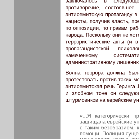
заключалось в следующе
противоречие, состоявшее
антисемитскую пропаганду в
нацисты, получив власть, пр
по оппозиции, по правам раб
народа. Поскольку они не хот
террористические акты (и 
пропагандистской психол
намеченному система
административному лишению 
Волна террора должна была
протестовать против таких м
антисемитская речь Геринга 
и злобном тоне он следую
штурмовиков на еврейские ун
«...Я категорически п
защищала еврейские ун
с таким безобразием, к
помощи. Полиция сущест