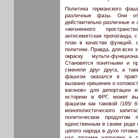
Политика германского фаш
различные фазы. Они от
действительно различные и
«жизненного пространс
антисемитская пропаганда, 
план в качестве функций, 
политики. Правда, для всех 
окраску мульти-функцион
Становятся понятными и п
сменяли друг друга, а так
фашизм оказался в практ
вызвано «решение о холокост
вагонов» для депортации е
историки в ФРГ, может вы
фашизм как таковой /165/ 
монополистического капит
политическим продуктом 
единственным в своем роде 
целого народа в духе готовн
над другими народами и о