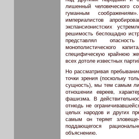
лишенный человеческого с
гуманным соображения
империалистов апробиро
экспансионистских устре
решимость беспощадно истр
представлял опасност
монополистического кап
специфическую крайнюю жес
всех дотоле известных парти
Но рассматривая пребывание
точки зрения (поскольку тол
сущность), мы тем самым л
отношении евреев, характе
фашизма. В действительнос
отнюдь не ограничивавшейс
целых народов и других пр
самым он теряет зловеще-
поддающегося рациональ
объяснению.