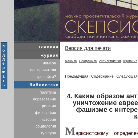
п
главная
Версия для печати
о
д
журнал
д
Фашизм
,
Неофашизм
,
Антисемитизм
,
Германия
номера
е
р
нас прочитали
ж
а
Предыдущая
|
Содержание
|
Следующая
где найти?
т
библиотека
ь
политика
4. Каким образом ан
образование
уничтожение еврее
религия
фашизме с интере
философия
к
история
социология
М
арксистскому определ
культура