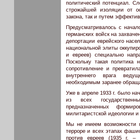
политический потенциал. Сл
строжайшей изоляции от ос
закона, так и путем эффектив
Предусматривалось с начал
германских войск на захваче
депортации еврейского насе
национальной элиты оккупиро
и евреев) специально нап
Поскольку такая политика 
сопротивление и превратил
внутреннего врага веду
необходимым заранее обращат
Уже в апреле 1933 г. было н
из всех государственн
предназначенных формир
милитаристской идеологии и
Мы не имеем возможности п
терроре и всех этапах фашис
против евреев (1935 г. –