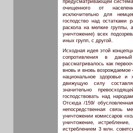
предусматривающей система
очищенного от населени
исключительно для немцев
господство над остатками 
раскола на мелкие группы, 
уничтожение) всех подозре
иных групп, с другой.
Исходная идея этой концепц
сопротивления в данный
рассматривалось как первооч
вновь и вновь возрождаемое
национальное здоровье и 
движущую силу составля
значительно превосходящ
господствовать над народа
Отcюда /159/ обусловленна
непосредственная связь м
уничтожении комиссаров «хол
уничтожение, истребление,
истреблением 3 млн. совет