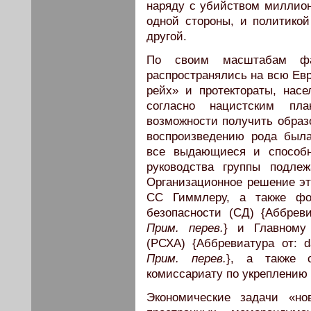
наряду с убийством миллион
одной стороны, и политикой
другой.
По своим масштабам фаш
распространялись на всю Евр
рейх» и протектораты, нас
согласно нацистским п
возможности получить образо
воспроизведению рода была
все выдающиеся и способн
руководства группы подле
Организационное решение э
СС Гиммлеру, а также фо
безопасности (СД) {Аббревиа
Прим. перев.
} и Главному
(РСХА) {Аббревиатура от: da
Прим. перев.
}, а также с
комиссариату по укреплению 
Экономические задачи «но