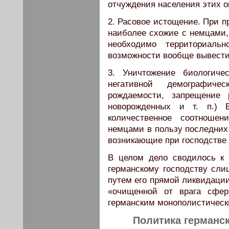
отчуждения населения этих ок
2. Расовое истощение. При п
наиболее схожие с немцами,
необходимо территориаль
возможности вообще вывести 
3. Уничтожение биологиче
негативной демографиче
рождаемости, запрещение 
новорожденных и т. п.) 
количественное соотноше
немцами в пользу последних
возникающие при господстве 
В целом дело сводилось к
германскому господству сли
путем его прямой ликвидации
«очищенной от врага сфер
германским монополистически
Политика германс