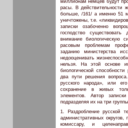
миллионам немцев будут пр
расы. В действительности ж
больше, /161/ а именно 51 
уничтожены, т.е. «ликвидиро
записки озабоченно вопр
господство существовать 
внимание биологическую с
расовым проблемам проф
заданию министерства исс
недооценивать жизнеспособн
нельзя. На этой основе 
биологической способности
два пути решения вопроса
русского народа», или ег
сохранение в живых тол
элементов. Автор записки
подразделяя их на три группы
1. Раздробление русской т
административных округов, 
комиссару, и целенаправ