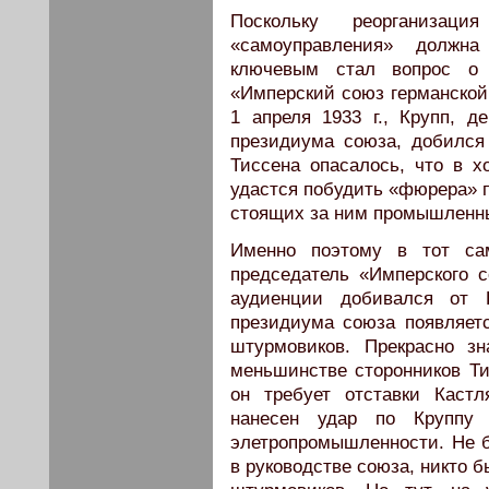
Поскольку реорганизац
«самоуправления» должн
ключевым стал вопрос о 
«Имперский союз германской 
1 апреля 1933 г., Крупп, 
президиума союза, добился
Тиссена опасалось, что в 
удастся побудить «фюрера» п
стоящих за ним промышленны
Именно поэтому в тот сам
председатель «Имперского 
аудиенции добивался от 
президиума союза появляет
штурмовиков. Прекрасно з
меньшинстве сторонников Ти
он требует отставки Каст
нанесен удар по Круппу
элетропромышленности. Не б
в руководстве союза, никто 