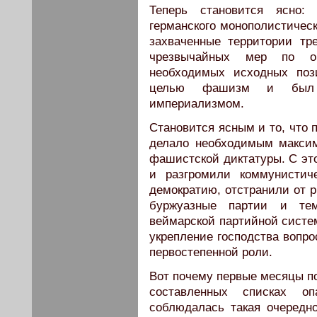
Теперь становится ясно: 
германского монополистическ
захваченные территории тр
чрезвычайных мер по об
необходимых исходных поз
целью фашизм и был 
империализмом.
Становится ясным и то, что 
делало необходимым максим
фашистской диктатуры. С эт
и разгромили коммунистич
демократию, отстранили от р
буржуазные партии и те
веймарской партийной систем
укрепление господства вопро
первостепенной роли.
Вот почему первые месяцы по
составленных списках о
соблюдалась такая очередн