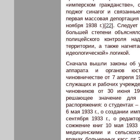
«имперском гражданстве»,
поджог синагог и связанны
первая массовая депортация 
ноября 1938 г.)[
22
]. Следует
большей степени объяснял
полицейского контроля на
территории, а также нагнет
идеологической» логикой.
Сначала вышли законы об у
аппарата и органов юст
чиновничестве от 7 апреля 193
служащих и рабочих учреждени
чиновников от 30 июня 19
решающее значение для 
распоряжения: о студентах – 
6 мая 1933 г., о создании им
сентября 1933 г., о редакто
сожжение книг 10 мая 1933
медицинскими и сельскохо
врачах больничных касс от 2