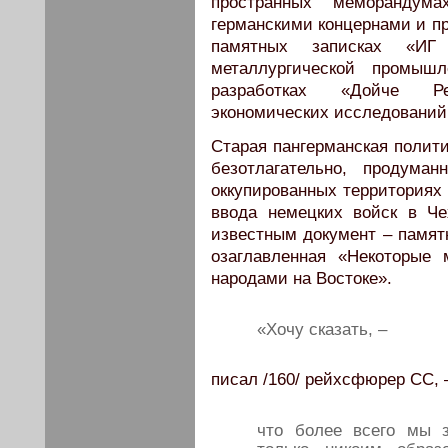
пространных меморандум
германскими концернами и 
памятных записках «ИГ 
металлургической промышл
разработках «Дойче Ре
экономических исследований и
Старая пангерманская полит
безотлагательно, продума
оккупированных территориях 
ввода немецких войск в Ч
известным документ – памятн
озаглавленная «Некоторые
народами на Востоке».
«Хочу сказать, –
писал /160/ рейхсфюрер СС, 
что более всего мы 