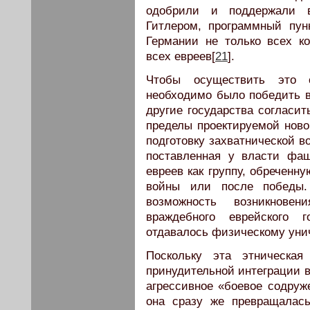
одобрили и поддержали 
Гитлером, программный пун
Германии не только всех к
всех евреев[
21
].
Чтобы осуществить это ст
необходимо было победить в
другие государства согласит
пределы проектируемой ново
подготовку захватнической в
поставленная у власти фаш
евреев как группу, обреченн
войны или после победы.
возможность возникнове
враждебного еврейского г
отдавалось физическому уни
Поскольку эта этническая
принудительной интеграции в
агрессивное «боевое содруж
она сразу же превращалас