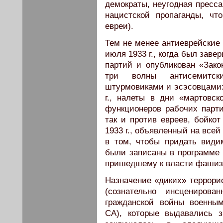
демократы, неугодная пресса
нацистской пропаганды, чт
евреи).
Тем не менее антиеврейские 
июля 1933 г., когда был зав
партий и опубликован «Зако
три волны антисемитск
штурмовиками и эсэсовцами: 
г., налеты в дни «мартовск
функционеров рабочих парти
так и против евреев, бойкот
1933 г., объявленный на все
в том, чтобы придать види
были записаны в программе 
пришедшему к власти фашизм
Назначение «диких» террорис
(сознательно инсценирова
гражданской войны военны
CA), которые выдавались з