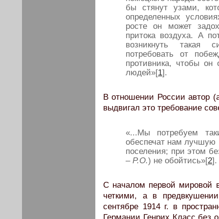
бы стянут узами, ко
определенных услови
росте он может задо
притока воздуха. А по
возникнуть такая с
потребовать от побе
противника, чтобы он
людей»[
1
].
В отношении России автор (
выдвигал это требование сов
«...Мы потребуем так
обеспечат нам лучшую 
поселения; при этом бе
–
P.O.
) не обойтись»[
2
].
С началом первой мировой 
четкими, а в предвкушени
сентябре 1914 г. в простра
Германии Генрих Класс без о