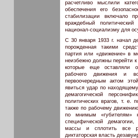
расчетливо мыслили катег
обеспечения его безопасн
стабилизации включало пр
враждебный политический 
национал-социализму для ос
С 30 января 1933 г. начал д
порожденная такими средс
партия или «движение» в м
неизбежно должны перейти к 
которые еще оставляли о
рабочего движения и вс
первоочередным актом это
явиться удар по находящему
демагогической персонифи
политических врагов, т. е.
также по рабочему движению
по мнимым «губителям» 
специфической демагогии,
массы и сплотить все р
диктаторская власть дезавуи