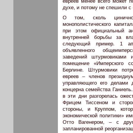
евреев менее всего может 
духе, и потому не спешили с
О том, сколь цинично 
монополистического капита
при этом официальный ан
внутренней борьбы за вла
следующий пример. 1 ап
объявленного общеимпер
заведений штурмовиками 
помещение «Имперского с
Берлине. Штурмовики потр
евреев – членов президиу
управляющего его делами 
концерна семейства Ганиель.
в эти дни разгорелась ожес
Фрицем Тиссеном и сторо
стороны, и Круппом, кото
экономической политики» им
Отто Вагенером, – с дру
запланированной реорганиза