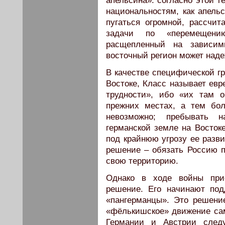
апельсина»: согласно этой т
национальностям, как апель
пугаться огромной, рассчит
задачи по «перемещени
расщепленный на зависим
восточный регион может наде
В качестве специфической гр
Востоке, Класс называет евр
трудности», ибо «их там о
прежних местах, а тем бо
невозможно; пребывать н
германской земле на Восток
под крайнюю угрозу ее разви
решение – обязать Россию п
свою территорию.
Однако в ходе войны при
решение. Его начинают по
«пангерманцы». Это решени
«фёлькишское» движение сами
Германии и Австрии следу