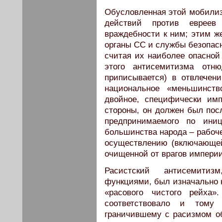
Обусловленная этой мобили
действий против евреев
враждебности к ним; этим же
органы СС и службы безопасн
считая их наиболее опасной
этого антисемитизма отн
приписывается) в отвлечени
национальное «меньшинств
двойное, специфически имп
стороны, он должен был пос
предпринимаемого по ини
большинства народа – рабоче
осуществлению (включающей
очищенной от врагов импери
Расистский антисемитиз
функциями, был изначально н
«расового чистого рейха»
соответствовало и тому
граничившему с расизмом об