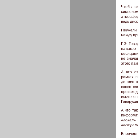
Чтобы си
символом
атмосфер
ведь дисс
Неужели 
между пр
Г.Э. Гов
на какое-
месяцами
не знача
этого па
А что о
рамках п
должен п
слово «
о
происхо
исключено
Говорухин
А что так
информат
«
локал
» 
«
астрал
Впрочем