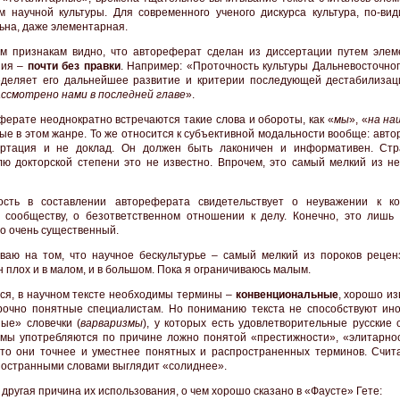
м научной культуры. Для современного ученого дискурса культура, по-вид
ьна, даже элементарная.
м признакам видно, что автореферат сделан из диссертации путем элем
ния –
почти без правки
. Например: «Проточность культуры Дальневосточног
деляет его дальнейшее развитие и критерии последующей дестабилиза
ссмотрено нами в последней главе
».
ферате неоднократно встречаются такие слова и обороты, как «
мы
», «
на на
ые в этом жанре. То же относится к субъективной модальности вообще: авт
ертация и не доклад. Он должен быть лаконичен и информативен. Стр
лю докторской степени это не известно. Впрочем, это самый мелкий из не
ость в составлении автореферата свидетельствует о неуважении к ко
 сообществу, о безответственном отношении к делу. Конечно, это лишь 
но очень существенный.
ваю на том, что научное бескультурье – самый мелкий из пороков рецен
н плох и в малом, и в большом. Пока я ограничиваюсь малым.
ся, в научном тексте необходимы термины –
конвенциональные
, хорошо и
рочно понятные специалистам. Но пониманию текста не способствуют ин
ные» словечки (
варваризмы
), у которых есть удовлетворительные русские 
мы употребляются по причине ложно понятой «престижности», «элитарнос
что они точнее и уместнее понятных и распространенных терминов. Счита
иностранными словами выглядит «солиднее».
 другая причина их использования, о чем хорошо сказано в «Фаусте» Гете: