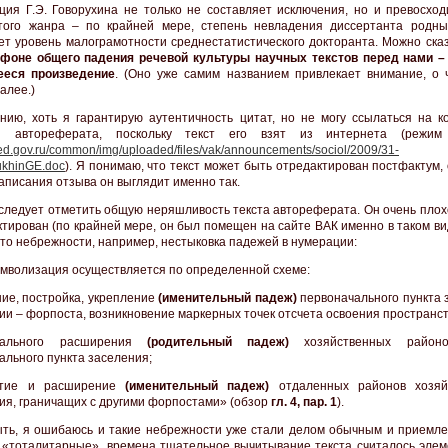
ция Г.Э. Говорухина не только не составляет исключения, но и превосход
того жанра – по крайней мере, степень невладения диссертанта родн
т уровень малограмотности среднестатистического докторанта. Можно сказа
фоне общего падения речевой культуры научных текстов перед нами –
еся произведение
. (Оно уже самим названием привлекает внимание, о 
алее.)
нию, хоть я гарантирую аутентичность цитат, но не могу ссылаться на к
ы автореферата, поскольку текст его взят из интернета (режим 
k.ed.gov.ru/common/img/uploaded/files/vak/announcements/sociol/2009/31-
ukhinGE.doc
). Я понимаю, что текст может быть отредактирован постфактум,
аписания отзыва он выглядит именно так.
следует отметить общую неряшливость текста автореферата. Он очень плох
ктирован (по крайней мере, он был помещен на сайте ВАК именно в таком ви
сто небрежности, например, нестыковка падежей в нумерации:
имволизация осуществляется по определенной схеме:
ние, постройка, укрепление
(именительный падеж)
первоначального пункта 
ии – форпоста, возникновение маркерных точек отсчета освоения пространст
иального расширения
(родительный падеж)
хозяйственных районо
ального пункта заселения;
итие и расширение
(именительный падеж)
отдаленных районов хозяйс
ия, граничащих с другими форпостами» (обзор
гл. 4, пар. 1
).
ть, я ошибаюсь и такие небрежности уже стали делом обычным и приемле
 «тоталитарные», времена тщательное вычитывание текста считалось эле