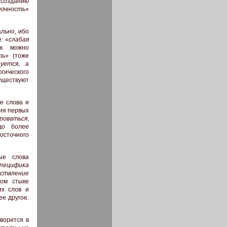
 созданию
ночность
»
ально, ибо
: «
слабая
ак можно
ть
» (тоже
уется
, а
гического
существуют
е слова и
ния первых
роваться
,
до более
сточного
ые слова
специфика
ствление
ном стыке
их слов и
ее другое.
ворится в