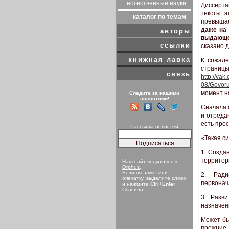
естественные науки
Диссерта
тексты э
каталог по темам
превышае
даже на 
авторы
выдающе
ссылки
сказано д
книжная лавка
К сожале
страниц
связь
http://va
08/Govor
момент н
Следите за нашими
новостями!
Сначала 
и отреда
есть про
Рассылка новостей:
«Такая с
1. Созда
территор
Наш сайт подключен к
Orphus
.
Если вы заметили
2. Рад
опечатку, выделите слово
первонач
и нажмите
Ctrl+Enter
.
Спасибо!
3. Разв
назначен
Может бы
прежние,