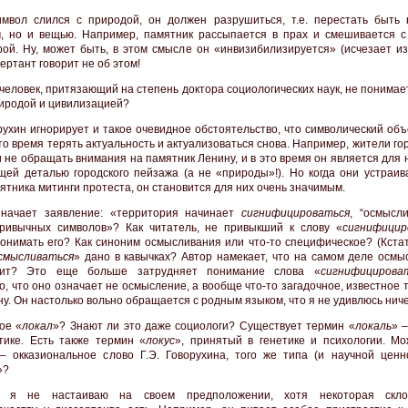
мвол слился с природой, он должен разрушиться, т.е. перестать быть 
, но и вещью. Например, памятник рассыпается в прах и смешивается с
ой. Ну, может быть, в этом смысле он «инвизибилизируется» (исчезает из 
ертант говорит не об этом!
человек, притязающий на степень доктора социологических наук, не понима
иродой и цивилизацией?
орухин игнорирует и такое очевидное обстоятельство, что символический об
то время терять актуальность и актуализоваться снова. Например, жители го
 не обращать внимания на памятник Ленину, и в это время он является для 
щей деталью городского пейзажа (а не «природы»!). Но когда они устраив
мятника митинги протеста, он становится для них очень значимым.
значает заявление: «территория начинает
сигнифицироваться
, “осмысли
ривычных символов»? Как читатель, не привыкший к слову «
сигнифицир
онимать его? Как синоним осмысливания или что-то специфическое? (Кстат
смысливаться
» дано в кавычках? Автор намекает, что на самом деле осмы
дит? Это еще больше затрудняет понимание слова «
сигнифицирова
, что оно означает не осмысление, а вообще что-то загадочное, известное т
у. Он настолько вольно обращается с родным языком, что я не удивлюсь ниче
ое «
локал
»? Знают ли это даже социологи? Существует термин «
локаль
» 
ике. Есть также термин «
локус
», принятый в генетике и психологии. Мо
– окказиональное слово Г.Э. Говорухина, того же типа (и научной ценно
»?
, я не настаиваю на своем предположении, хотя некоторая скло