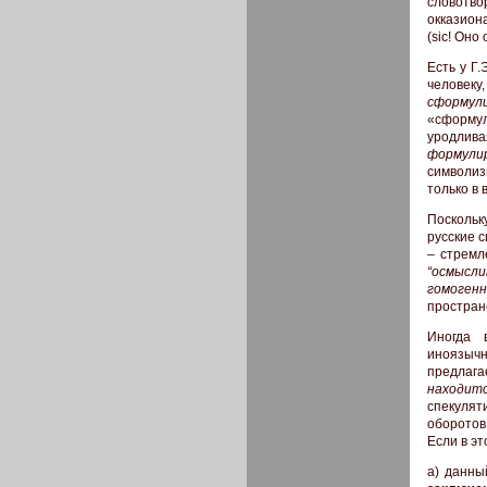
словотво
окказион
(sic! Оно
Есть у Г.
человеку
сформул
«сформу
уродлив
формули
символиз
только в
Поскольк
русские 
– стремл
“осмысли
гомоген
пространс
Иногда 
иноязыч
предлага
находит
спекулят
оборотов,
Если в э
а) данны