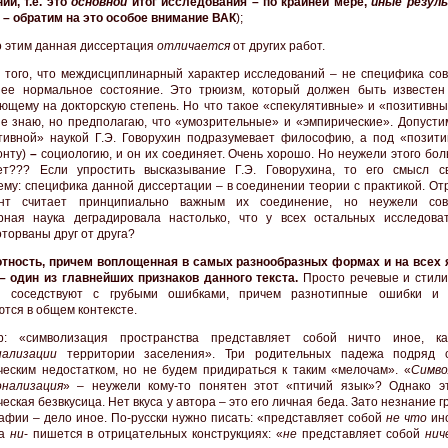
ии, т.е. это
основной
итог исследования – по крайней мере,
иные резул
! – обратим на это особое внимание ВАК
);
о этим данная диссертация
отличается
от других работ.
 того, что междисциплинарный характер исследований – не специфика со
 ее нормальное состояние. Это трюизм, который должен быть известен 
ющему на докторскую степень. Но что такое «спекулятивные» и «позитивны
не знаю, но предполагаю, что «умозрительные» и «эмпирические». Допустим
тивной» наукой Г.Э. Говорухин подразумевает философию, а под «позити
онту)
–
социологию, и он их соединяет. Очень хорошо. Но неужели этого бо
ет??? Если упростить высказывание Г.Э. Говорухина, то его смысл с
му: специфика данной диссертации – в соединении теории с практикой. Отр
ант считает принципиально важным их соединение, но неужели сов
рная наука деградировала настолько, что у всех остальных исследова
оторваны друг от друга?
тность, причем воплощенная в самых разнообразных формах и на всех
– один из главнейших признаков данного текста.
Просто речевые и стили
ы соседствуют с грубыми ошибками, причем разнотипные ошибки и 
тся в общем контексте.
р: «символизация пространства представляет собой ничто иное, ка
нализации
территории заселения». Три родительных падежа подряд с
ческим недостатком, но не будем придираться к таким «мелочам». «
Симво
онализация
» – неужели кому-то понятен этот «птичий язык»? Однако э
еская безвкусица. Нет вкуса у автора – это его личная беда. Зато незнание 
афии – дело иное. По-русски нужно писать: «представляет собой
не что
ино
ка
ни
- пишется в отрицательных конструкциях: «
не
представляет собой
нич