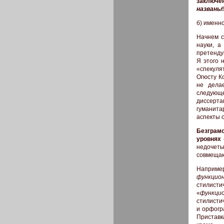
заключен
названы
б) именн
Начнем с
науки, а
претенду
Я этого 
«спекуля
Огюсту К
не дела
следующе
диссерт
гуманита
аспекты 
Безграмо
уровнях 
недочет
совмещаю
Наприме
функцио
стилисти
«
функци
стилистич
и орфогр
Пристав