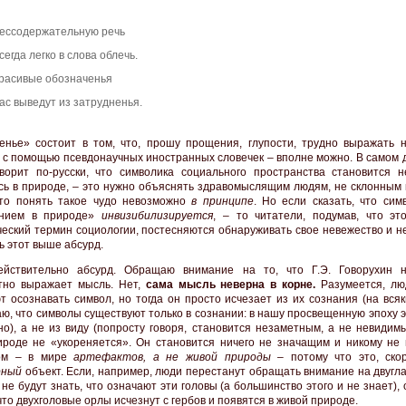
ессодержательную речь
сегда легко в слова облечь.
расивые обозначенья
ас выведут из затрудненья.
енье» состоит в том, что, прошу прощения, глупости, трудно выражать 
о с помощью псевдонаучных иностранных словечек – вполне можно. В самом 
оворит по-русски, что символика социального пространства становится н
сь в природе, – это нужно объяснять здравомыслящим людям, не склонным к
то понять такое чудо невозможно
в принципе
. Но если сказать, что сим
ением в природе»
инвизибилизируется
, – то читатели, подумав, что это
еский термин социологии, постесняются обнаруживать свое невежество и н
ь этот выше абсурд.
ействительно абсурд. Обращаю внимание на то, что Г.Э. Говорухин 
тно выражает мысль. Нет,
сама мысль неверна в корне.
Разумеется, лю
т осознавать символ, но тогда он просто исчезает из их сознания (на вся
ю, что символы существуют только в сознании: в нашу просвещенную эпоху 
но), а не из виду (попросту говоря, становится незаметным, а не невидим
ироде не «укореняется». Он становится ничего не значащим и никому не
ом – в мире
артефактов, а не живой природы
– потому что это, скор
рный
объект. Если, например, люди перестанут обращать внимание на двугл
 не будут знать, что означают эти головы (а большинство этого и не знает),
что двухголовые орлы исчезнут с гербов и появятся в живой природе.