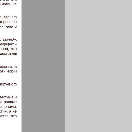
имому, не
ентарного
о региона
ции,
что и
ш взгляд
»,
ореферат –
анно, что
достатков
ллегам, к
этический
зируемого
звестные и
остранные
синонимы.
ти», а не
ется, что