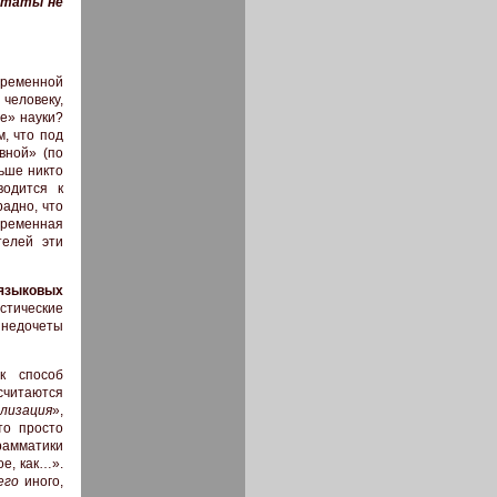
ьтаты не
временной
человеку,
е» науки?
, что под
вной» (по
льше никто
водится к
адно, что
ременная
телей эти
 языковых
стические
недочеты
к способ
читаются
лизация
»,
то просто
грамматики
е, как…».
его
иного,