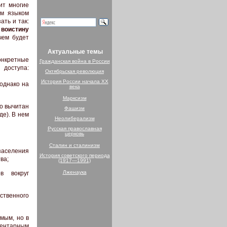
ит многие
ым языком
ть и так:
 воистину
чем будет
Актуальные темы
онкретные
Гражданская война в России
доступа:
Октябрьская революция
История России начала XX
 однако на
века
Марксизм
о вычитан
Фашизм
де). В нем
Неолиберализм
Русская православная
церковь
Сталин и сталинизм
заселения
История советского периода
ва;
(1917—1991)
Лженаука
в вокруг
твенного
мым, но в
ментарным