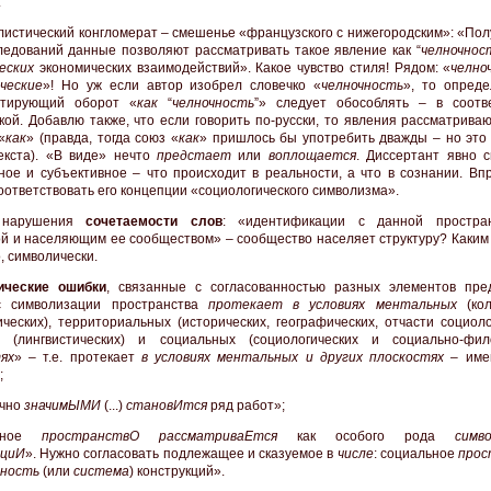
.
илистический конгломерат – смешенье «французского с нижегородским»: «По
ледований данные позволяют рассматривать такое явление как “
челночнос
еских
экономических взаимодействий». Какое чувство стиля! Рядом: «
челно
ческие
»! Но уж если автор изобрел словечко «
челночность
», то опреде
нтирующий оборот «
как
“
челночность
”» следует обособлять – в соотв
кой. Добавлю также, что если говорить по-русски, то явления рассматрива
«
как
» (правда, тогда союз «
как
» пришлось бы употребить дважды – но это
екста). «В виде» нечто
предстает
или
воплощается
. Диссертант явно 
ное и субъективное – что происходит в реальности, а что в сознании. Впр
оответствовать его концепции «социологического символизма».
 нарушения
сочетаемости слов
: «идентификации с данной простран
ой и населяющим ее сообществом» – сообщество населяет структуру? Каким
, символически.
ические ошибки
, связанные с согласованностью разных элементов пре
с символизации пространства
протекает в условиях ментальных
(кол
ических), территориальных (исторических, географических, отчасти социоло
х (лингвистических) и социальных (социологических и социально-фил
ях
» – т.е. протекает
в условиях ментальных и других плоскостях
– име
;
очно
значимЫМИ
(...)
становИтся
ряд работ»;
льное
пространствО
рассматриваЕтся
как особого рода
симв
кциИ
». Нужно согласовать подлежащее и сказуемое в
числе
: социальное
прос
пность
(или
система
) конструкций».