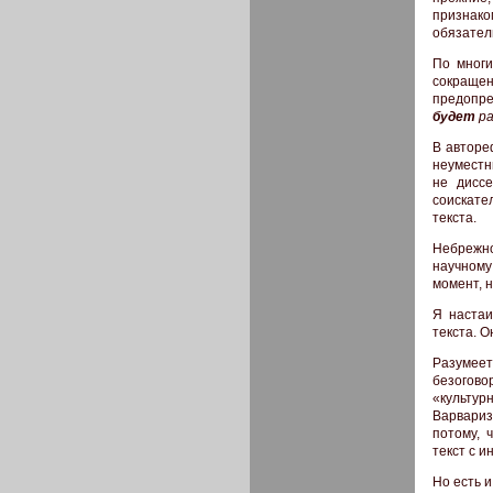
признако
обязател
По многи
сокраще
предопре
будет
ра
В авторе
неуместн
не дисс
соискате
текста.
Небрежн
научному
момент, 
Я настаи
текста. О
Разумеет
безогово
«культур
Варвариз
потому, 
текст с 
Но есть и