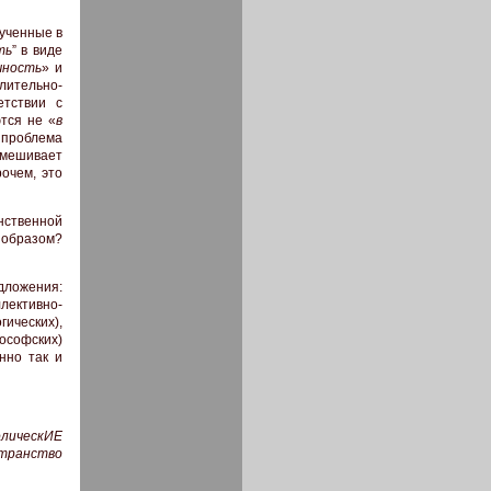
лученные в
ть
” в виде
чность
» и
лительно-
етствии с
ются не «
в
 проблема
смешивает
очем, это
ственной
 образом?
дложения:
лективно-
гических),
ософских)
нно так и
олическИЕ
транство