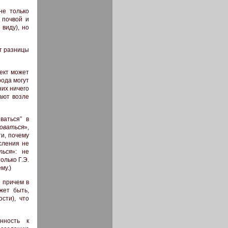
не только
 почвой и
виду), но
ет разницы
ъект может
рода могут
них ничего
ают возле
ваться” в
оваться
»,
и, почему
сления не
ться
»: не
олько Г.Э.
му.)
– причем в
жет быть,
сти), что
нность к