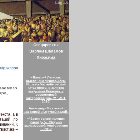
Eng
De
Спецпроекты
Варлам Шаламов
Хиросима
ндр Флоря
«Валерий Легасов:
Высвечено Чернобылем.
История Чернобыльской
ваемого
катастрофы в записях
академика Легасова и
ура,
современной
интерпретации» (М.: АСТ,
2020)
Александр Воронский
«За живой и мёртвой водой»
екста, а в
«“Закон сопротивления
ртаций по
распаду”». Сборник
ований. К
шаламовской конференции
— 2017
гвистике –