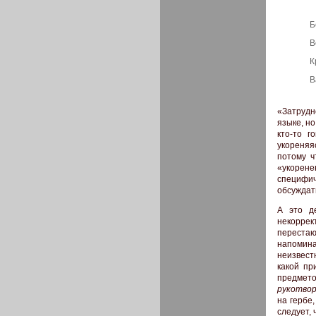
Б
В
К
В
«Затрудн
языке, н
кто-то г
укореняя
потому ч
«укорен
специфич
обсуждат
А это д
некоррек
перестаю
напомина
неизвест
какой пр
предмет
рукотво
на гербе,
следует, 