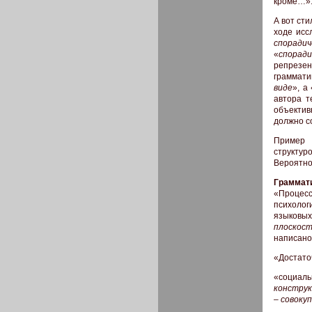
кроме…»
А вот ст
ходе исс
спорадич
«
споради
репрезе
граммати
виде
», а 
автора т
объектив
должно с
Пример
структур
Вероятно
Граммат
«Процес
психолог
языковы
плоскост
написано
«Достат
«социа
констру
–
совоку