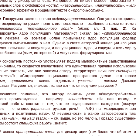
рчеству у диссертанта есть. Например, он питает особое пристрастие к
альных слов с суффиксом –ост(ь): «
нагруженность
», «
лакунарность
», «
чел
 особенно эффектно в общем контексте с «
проточностью
»).
Э. Говорухина также словечко «
сформулированность
». Оно уже сверхоригин
, говорящему по-русски, понять его невозможно – особенно в таком контексте
ированность “популяционного ядра”
» (обзор
гл. 3, пар. 2
). К
лировать» ядро популяции? Материалист сказал бы: «
сформированнос
ая лексема, но все-таки более привычная): ядро популяции
формир
руется
высказывание о нем. Однако в свете авторской концепции «социоло
ма», возможно, и популяция, и популяционное ядро, и социум, и весь мир 
 воображении (чьем, интересно?) и могут лишь формулироваться.
у соискатель постоянно употребляет подряд малопонятные заимствованны
синонимы, то создается впечатление, что единственная причина использова
ение показать, что они знакомы автору: «территория начинает
сигнифици
ваться”
»; «Сокращение социального пространства делает его гораз
ным, целостным
»; «лишь отдельные
участки – локалы
Дальнево
тва». Разумеется, знакомы, только вот что он под ними разумеет?
возникает сомнение, что автору понятны даже общеупотребительн
ного происхождения – например, «
специфика
»: «На наш взгляд,
емой работы состоит в том, что ее осуществление находится («
осуще
ся
» – о многострадальная русская речь! – А.Ф.) на междисциплинар
ивных и позитивных наук». О неуместности в жанре автореферата так
 как «
мы
», «
на наш взгляд
» – см. выше, но это мелочь. Гораздо существенн
том состоит
специфика
работы, значит:
й аспект
принципиально важен
для диссертации (тем более что об этом го