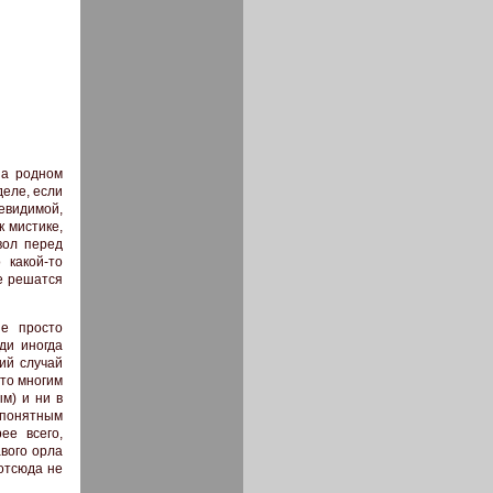
на родном
деле, если
евидимой,
 мистике,
вол перед
 какой-то
е решатся
не просто
ди иногда
кий случай
это многим
ым) и ни в
 понятным
ее всего,
авого орла
 отсюда не