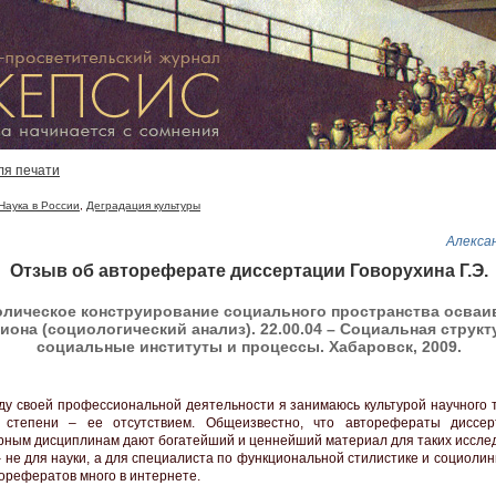
ля печати
Наука в России
,
Деградация культуры
Алекса
Отзыв об автореферате диссертации Говорухина Г.Э.
лическое конструирование социального пространства осваи
иона (социологический анализ). 22.00.04 – Социальная структ
социальные институты и процессы. Хабаровск, 2009.
ду своей профессиональной деятельности я занимаюсь культурой научного т
 степени – ее отсутствием. Общеизвестно, что авторефераты диссе
рным дисциплинам дают богатейший и ценнейший материал для таких исслед
– не для науки, а для специалиста по функциональной стилистике и социолин
торефератов много в интернете.