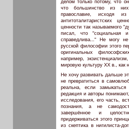
делом только потому, что 
что большинство из них
православие, исходя из
антитоталитаристских цен
ценности так называемого "д
писал, что "социальная и
справедлива..." Не могу н
русской философии этого пери
оригинальных философск
например, экзистенциализм
мировую культуру XX в., как 
Не хочу развивать дальше эту
не превратиться в самовлюб
реальна, если замыкаться
редакция и авторы понимают,
исследования, его часть, в
познания, а не самодос
завершённое и целостн
придерживаться этого принци
из скептика в нигилиста-до