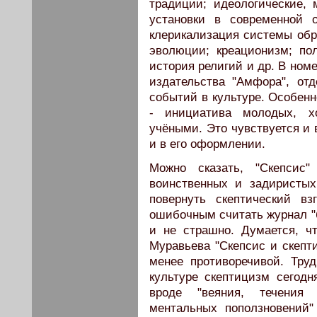
традиции; идеологические, 
установки в современной о
клерикализация системы обр
эволюции; креационизм; пол
история религий и др. В номе
издательства "Амфора", от
событий в культуре. Особен
- инициатива молодых, 
учёными. Это чувствуется и 
и в его оформлении.
Можно сказать, "Скепсис
воинственных и задиристых
повернуть скептический в
ошибочным считать журнал "б
и не страшно. Думается, ч
Муравьева "Скепсис и скепт
менее противоречивой. Тру
культуре скептицизм сегодн
вроде "веяния, течения 
ментальных поползновений"