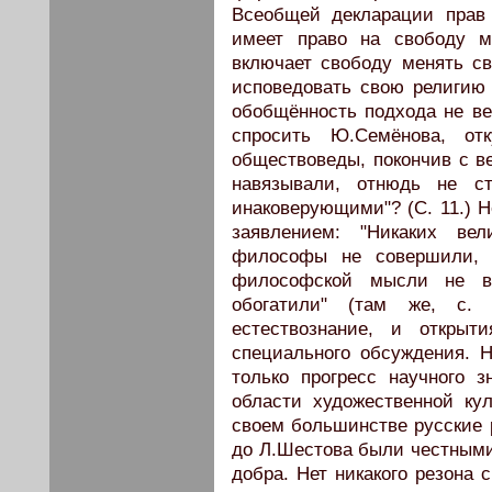
Всеобщей декларации прав 
имеет право на свободу м
включает свободу менять с
исповедовать свою религию и
обобщённость подхода не ве
спросить Ю.Семёнова, от
обществоведы, покончив с в
навязывали, отнюдь не с
инаковерующими"? (С. 11.) Н
заявлением: "Никаких вел
философы не совершили, н
философской мысли не в
обогатили" (там же, с.
естествознание, и откры
специального обсуждения. Н
только прогресс научного 
области художественной к
своем большинстве русские
до Л.Шестова были честными
добра. Нет никакого резона 