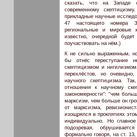
сказать, что на Западе 
современному скептицизму
прикладные научные исследо
47 настоящего номера З
региональные и мировые ко
известно, очередной буде
поучаствовать на нём.)
К не сильно выраженным, н
бы отнёс переступание н
скептицизмом и нигилизмом
перехлёстов, но очевидно
научного скептицизма. Так
отношения к научному скеп
закономерности": "чем боль
марксизм, чем больше он гро
от марксизма, ревизиони
изощрялся в проклятиях этому
индивидуально. Но главное
подозревая, обрушивает
формально говоря, на ст. 13