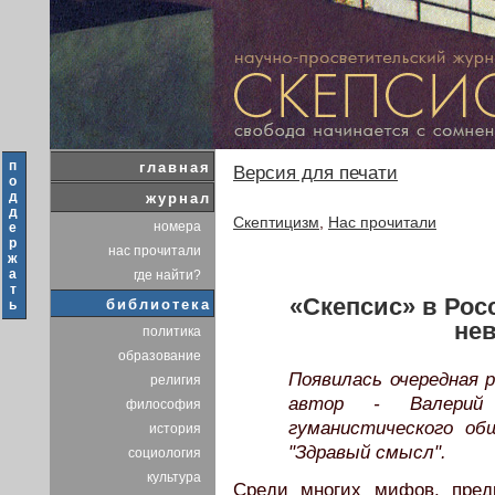
п
главная
Версия для печати
о
д
журнал
д
Скептицизм
,
Нас прочитали
номера
е
р
нас прочитали
ж
а
где найти?
т
«Скепсис» в Рос
библиотека
ь
не
политика
образование
Появилась очередная 
религия
автор - Валерий 
философия
гуманистического об
история
"Здравый смысл".
социология
культура
Среди многих мифов, предр