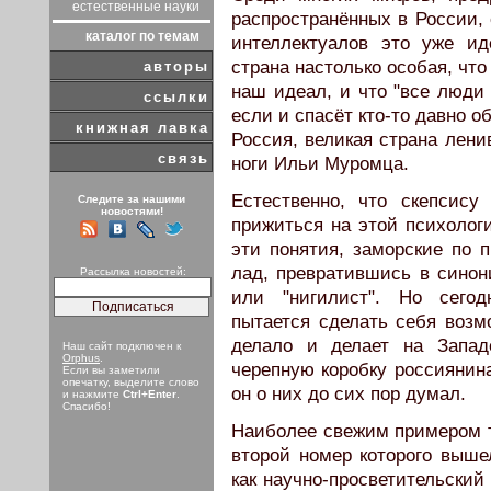
естественные науки
распространённых в России, 
каталог по темам
интеллектуалов это уже и
страна настолько особая, что
авторы
наш идеал, и что "все люди б
ссылки
если и спасёт кто-то давно о
книжная лавка
Россия, великая страна лени
связь
ноги Ильи Муромца.
Естественно, что скепсису
Следите за нашими
новостями!
прижиться на этой психолог
эти понятия, заморские по
лад, превратившись в синони
Рассылка новостей:
или "нигилист". Но сего
пытается сделать себя возмо
делало и делает на Запад
Наш сайт подключен к
Orphus
.
черепную коробку россиянина,
Если вы заметили
опечатку, выделите слово
он о них до сих пор думал.
и нажмите
Ctrl+Enter
.
Спасибо!
Наиболее свежим примером т
второй номер которого выше
как научно-просветительский 