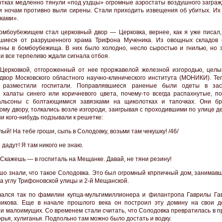
лотках медленно тянули «под уздцы» огромные аэростаты воздушного заграж
и ночам противно выли сирены. Стали приходить извещения об убитых. Их
ками».
мбоубежищем стал церковный двор — Церковка, вернее, как я уже писал,
вшиеся от разрушенного храма Трифона Мученика. Из овощных складов
ны в бомбоубежища. В них было холодно, несло сыростью и гнилью, но 
 и все терпеливо ждали сигнала отбоя.
Церковкой, отгороженный от нее проржавелой железной изгородью, целы
двор Московского областного научно-клинического института (МОНИКИ). Теп
х разместили госпитали. Поправлявшиеся раненые были одеты в зас
 халаты синего или коричневого цвета, почему-то всегда распахнутые, п
альсоны с болтающимися завязками на щиколотках и тапочках. Они б
ому двору, толкались возле изгороди, заигрывая с проходившими по улице д
ни кого-нибудь подзывали к решетке:
ый! На тебе гроши, сыпь в Солодовку, возьми там чекушку! /46/
дадут! Я там никого не знаю.
 Скажешь — в госпиталь на Мещанке. Давай, не тяни резину!
шо знали, что такое Солодовка. Это был огромный кпрпичный дом, занимав
на углу Трифоновской улицы и 2-й Мещанской.
ался так по фамилии купца-мультимиллионера и филантропа Гаврилы Га
икова. Еще в начале прошлого века он построил эту домину на свои д
 и малоимущих. Со временем стали считать, что Солодовка превратилась в 
орья, хулиганья. Подпольно там можно было достать и водку.