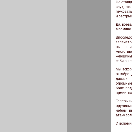
На станц
слух, чт
глуховат
и сестры!
Да, воева
в помине 
Впоследс
запечат
нынешним
много пр
женщины 
себя оше
Мы вскор
октябре 
дивизия 
огромные
боях под
армии, н
Теперь н
оружием 
небом, п
атаку со
И вспоми