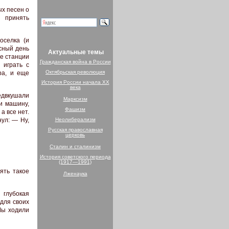
ых песен о
 принять
оселка (и
сный день
Актуальные темы
се станции
Гражданская война в России
 играть с
Октябрьская революция
ра, и еще
История России начала XX
века
едвкушали
Марксизм
и машину,
Фашизм
а все нет.
ул: — Ну,
Неолиберализм
Русская православная
церковь
Сталин и сталинизм
История советского периода
(1917—1991)
ять такое
Лженаука
 глубокая
для своих
Мы ходили