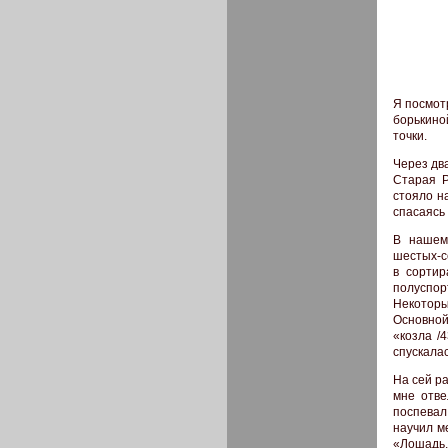
Я посмот
борькиной
точки.
Через дв
Старая Р
стояло н
спасаясь
В нашем
шестых-с
в сортир
полуспор
Некоторы
Основной
«козла /
спускалас
На сей ра
мне отве
поспевал
научил м
«Лошадь,