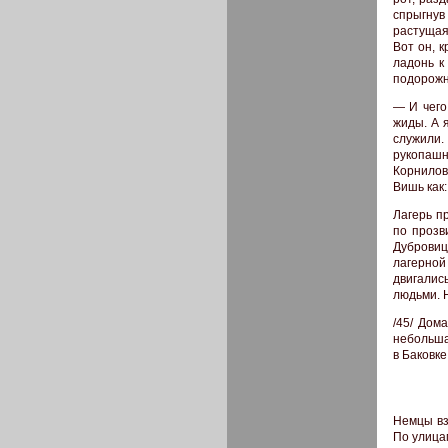
спрыгнув 
растущая
Вот он, 
ладонь к
подорожн
— И чего
жиды. А я
служили.
рукопашн
Корнилов
Вишь как:
Лагерь п
по прозв
Дуброви
лагерной
двигали
людьми. 
/45/ Дом
небольша
в Баковке
Немцы вз
По улица