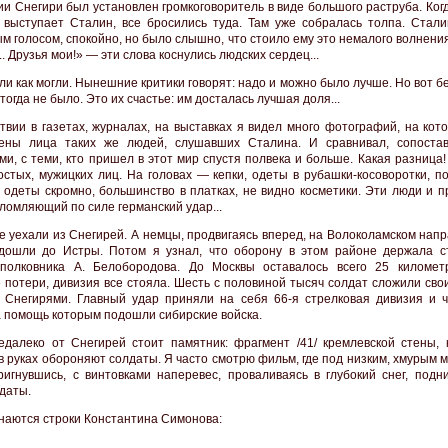
ии Снегири был установлен громкоговоритель в виде большого раструба. Ко
о выступает Сталин, все бросились туда. Там уже собралась толпа. Стали
ым голосом, спокойно, но было слышно, что стоило ему это немалого волнени
.. Друзья мои!» — эти слова коснулись людских сердец...
ли как могли. Нынешние критики говорят: надо и можно было лучше. Но вот б
тогда не было. Это их счастье: им досталась лучшая доля...
твии в газетах, журналах, на выставках я видел много фотографий, на кот
лены лица таких же людей, слушавших Сталина. И сравнивал, сопоста
и, с теми, кто пришел в этот мир спустя полвека и больше. Какая разница
остых, мужицких лиц. На головах — кепки, одеты в рубашки-косоворотки, п
одеты скромно, большинство в платках, не видно косметики. Эти люди и п
ломляющий по силе германский удар...
е уехали из Снегирей. А немцы, продвигаясь вперед, на Волоколамском нап
дошли до Истры. Потом я узнал, что оборону в этом районе держала с
полковника А. Белобородова. До Москвы оставалось всего 25 километ
 потери, дивизия все стояла. Шесть с половиной тысяч солдат сложили сво
 Снегирями. Главный удар приняли на себя 66-я стрелковая дивизия и ч
а помощь которым подошли сибирские войска.
едалеко от Снегирей стоит памятник: фрагмент /41/ кремлевской стены, 
в руках обороняют солдаты. Я часто смотрю фильм, где под низким, хмурым 
ригнувшись, с винтовками наперевес, проваливаясь в глубокий снег, подн
лдаты.
наются строки Константина Симонова: