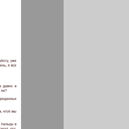
боту, уже
ень, я все
ж давно в
 ли?
преданных
к, чтоб мы
 пальцы в
знал, что,