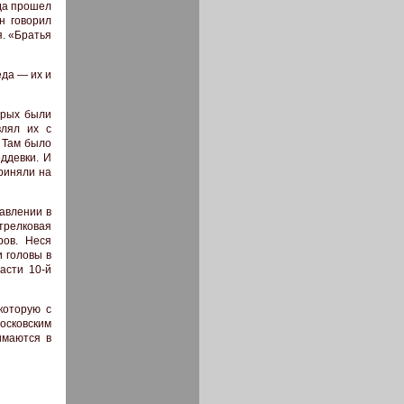
гда прошел
н говорил
я. «Братья
еда — их и
орых были
влял их с
! Там было
оддевки. И
риняли на
равлении в
трелковая
ров. Неся
и головы в
асти 10-й
которую с
московским
имаются в