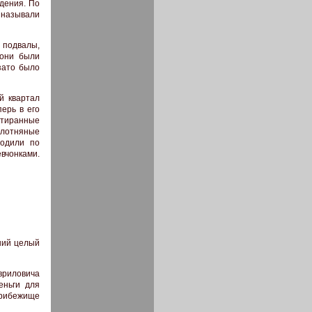
дения. По
 называли
 подвалы,
 они были
зато было
й квартал
ерь в его
тиранные
олотняные
родили по
евчонками.
ший целый
вриловича
еньги для
прибежище