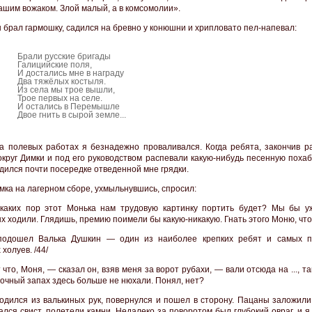
вашим вожаком. Злой малый, а в комсомолии».
н брал гармошку, садился на бревно у конюшни и хрипловато пел-напевал:
Брали русские бригады
Галицийские поля,
И достались мне в награду
Два тяжёлых костыля.
Из села мы трое вышли,
Трое первых на селе.
И остались в Перемышле
Двое гнить в сырой земле...
а полевых работах я безнадежно проваливался. Когда ребята, закончив ра
округ Димки и под его руководством распевали какую-нибудь песенную похаб
дился почти посередке отведенной мне грядки.
имка на лагерном сборе, ухмыльнувшись, спросил:
аких пор этот Монька нам трудовую картинку портить будет? Мы бы у
х ходили. Глядишь, премию поимели бы какую-никакую. Гнать этого Моню, что
подошел Валька Душкин — один из наиболее крепких ребят и самых 
холуев. /44/
 что, Моня, — сказал он, взяв меня за ворот рубахи, — вали отсюда на ..., та
ночный запах здесь больше не нюхали. Понял, нет?
одился из валькиных рук, повернулся и пошел в сторону. Пацаны заложили
ался свист, полетели камни. Недалеко за поворотом был глубокий овраг, и я 