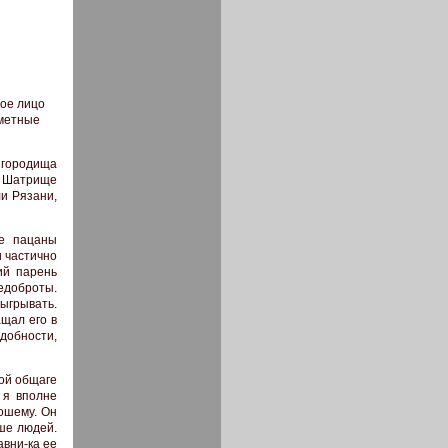
тое лицо
аметные
о городища
. Шатрище
ли Рязани,
ие пацаны
и частично
ий парень
едоброты.
ыгрывать.
ащал его в
добности,
ной общаге
 я вполне
рошему. Он
ше людей.
авни-ка ее