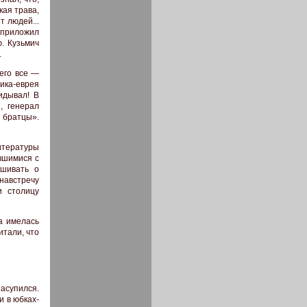
кая трава,
т людей...
, приложил
. Кузьмич
.
него все —
ника-еврея
идывал! В
, генерал
 братцы».
итературы
вшимися с
ашивать о
навстречу
и столицу
а имелась
итали, что
асупился.
и в юбках-