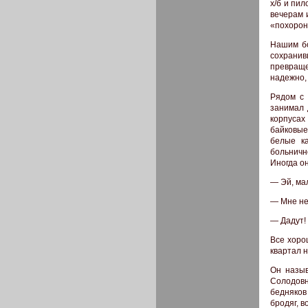
х/б и пи
вечерам 
«похорон
Нашим бо
сохрани
превраще
надежно,
Рядом с 
занимал 
корпуса
байковые
белые к
больничн
Иногда о
— Эй, мал
— Мне не 
— Дадут!
Все хоро
квартал 
Он назыв
Солодовн
бедняков
бродяг, в