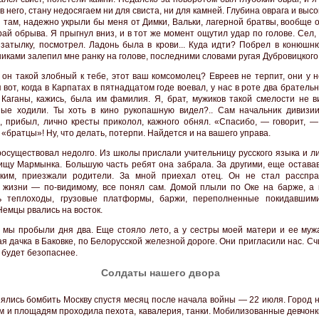
в него, стану недосягаем ни для свиста, ни для камней. Глубина оврага и высо
 там, надежно укрыли бы меня от Димки, Вальки, лагерной братвы, вообще о
край обрыва. Я прыгнул вниз, и в тот же момент ощутил удар по голове. Сел
 затылку, посмотрел. Ладонь была в крови... Куда идти? Побрел в конюшню
иками залепил мне ранку на голове, последними словами ругая Дубровицкого
 он такой злобный к тебе, этот ваш комсомолец? Евреев не терпит, они у 
 вот, когда в Карпатах в пятнадцатом годе воевал, у нас в роте два братель
 Каганы, кажись, была им фамилия. Я, брат, мужиков такой смелости не в
ые ходили. Ты хоть в кино рукопашную видел?.. Сам начальник дивизии
, прибыл, лично кресты приколол, кажного обнял. «Спасибо, — говорит, —
 «братцы»! Ну, что делать, потерпи. Найдется и на вашего управа.
росуществовал недолго. Из школы прислали учительницу русского языка и л
ищу Мармынка. Большую часть ребят она забрала. За другими, еще остава
цким, приезжали родители. За мной приехал отец. Он не стал расспр
 жизни — по-видимому, все понял сам. Домой плыли по Оке на барже, а 
сь теплоходы, грузовые платформы, баржи, переполненные покидавшим
Немцы рвались на восток.
а мы пробыли дня два. Еще стояло лето, а у сестры моей матери и ее муж
я дачка в Баковке, по Белорусской железной дороге. Они пригласили нас. Сч
 будет безопаснее.
Солдаты нашего двора
ялись бомбить Москву спустя месяц после начала войны — 22 июля. Город н
м и площадям проходила пехота, кавалерия, танки. Мобилизованные девчонк