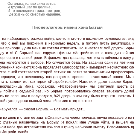
Осталась только сила ветра
И грузный шаг по целине,
И те последних триста метров,
Где жизнь со смертью наравне.
Пионерлагерь имени хана Батыя
 на набиравшую размах войну, где-то и кто-то в школьном руководстве, ви
 что с ней мы покончим в несколько недель, а потому пусть ребятишки, ка
 на природе. Дома меня не хотели отпускать. Но я настоял: мой дружок Борь
еду и я! С Борькой нас сдружил фильм «Истребители» с восходившей ки
ернесом в главной роли. В фильме два красавца-летчика влюблены в одну 
она колеблется в выборе. Но случается беда. На задании один из летчиков
омнения кончаются: она проявляет благородство и выбирает несчастного сл
стве с ней состязается второй летчик: он летит за знаменитым профессоро
перацию, и к ослепшему возвращается зрение — счастливый конец. Мы 
тать такими же, как герои «Истребителей». Наметили даже «свою» Варю.
ноклассница Инна Корсакова. «Истребителей» мы смотрели шесть ра
ь пойти в седьмой раз, но Борьке потребовалось сперва забежать домо
сь по лесенкам в полуподвал, /42/ дверь в комнату была открыта настежь. 
ной луже, вдрызг пьяный лежал борькин отец-плотник.
абухался, — сказал Борька. — Вот мать придет...
 во двор и стали ее ждать.Она пришла через полчаса, пнула лежавшего на 
с руганью накинулась на Борьку. Я понял: мне лучше уйти, и вышел на
ном небе два истребителя крылом к крылу набирали высоту. Вспомнилась п
 «Истребителей»: