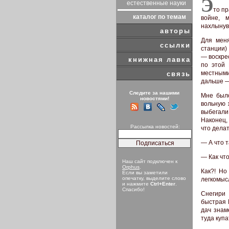
Э
естественные науки
то пр
каталог по темам
войне, 
нахлынув
авторы
Для меня
ссылки
станции)
— воскре
книжная лавка
по этой 
местными
связь
дальше —
Следите за нашими
Мне было
новостями!
вольную 
выбегали 
Наконец,
Рассылка новостей:
что делат
— А что 
— Как чт
Наш сайт подключен к
Orphus
.
Как?! Но
Если вы заметили
опечатку, выделите слово
легкомыс
и нажмите
Ctrl+Enter
.
Спасибо!
Снегири 
быстрая 
дач знам
туда купа