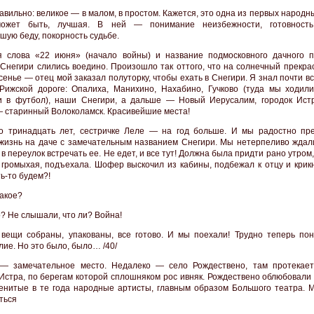
авильно: великое — в малом, в простом. Кажется, это одна из первых народн
может быть, лучшая. В ней — понимание неизбежности, готовность
шую беду, покорность судьбе.
 слова «22 июня» (начало войны) и название подмосковного дачного п
 Снегири слились воедино. Произошло так оттого, что на солнечный прекра
сенье — отец мой заказал полуторку, чтобы ехать в Снегири. Я знал почти в
Рижской дороге: Опалиха, Манихино, Нахабино, Гучково (туда мы ходили
 в футбол), наши Снегири, а дальше — Новый Иерусалим, городок Ист
 старинный Волоколамск. Красивейшие места!
 тринадцать лет, сестричке Леле — на год больше. И мы радостно пр
жизнь на даче с замечательным названием Снегири. Мы нетерпеливо ждал
в переулок встречать ее. Не едет, и все тут! Должна была придти рано утром, 
 громыхая, подъехала. Шофер выскочил из кабины, подбежал к отцу и крикн
ь-то будем?!
такое?
о? Не слышали, что ли? Война!
 вещи собраны, упакованы, все готово. И мы поехали! Трудно теперь пон
лие. Но это было, было… /40/
— замечательное место. Недалеко — село Рождествено, там протекает
Истра, по берегам которой сплошняком рос ивняк. Рождествено облюбовали 
енитые в те года народные артисты, главным образом Большого театра. 
ться