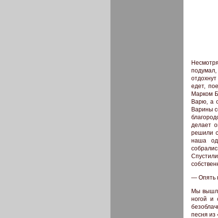
Несмотря
подумал,
отдохнут
едет, по
Марком Б
Варю, а 
Варины с
благород
делает о
решили с
наша од
собралис
Спустили
собствен
— Опять н
Мы вышли
ногой и 
безоблач
песня из