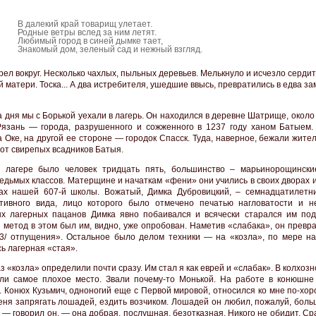
В далекий край товарищ улетает.
Родные ветры вслед за ним летят.
Любимый город в синей дымке тает,
Знакомый дом, зеленый сад и нежный взгляд.
рел вокруг. Несколько чахлых, пыльных деревьев. Мелькнуло и исчезло серди
 матери. Тоска... А два истребителя, ушедшие ввысь, превратились в едва з
а дня мы с Борькой уехали в лагерь. Он находился в деревне Шатрище, окол
язань — города, разрушенного и сожженного в 1237 году ханом Батыем
а Оке, на другой ее стороне — городок Спасск. Туда, наверное, бежали жите
 от свирепых всадников Батыя.
 лагере было человек тридцать пять, большинство – марьинорощинск
едьмых классов. Матерщине и начаткам «фени» они учились в своих дворах 
ах нашей 607-й школы. Вожатый, Димка Дубровицкий, – семнадцатилетн
тивного вида, лицо которого было отмечено печатью нагловатости и н
х лагерных пацанов Димка явно побаивался и всячески старался им под
 метод в этом был им, видно, уже опробован. Наметив «слабака», он превр
43/ отпущения». Остальное было делом техники — на «козла», по мере на
ь лагерная «стая».
з «козла» определили почти сразу. Им стал я как еврей и «слабак». В колхоз
ли самое плохое место. Звали почему-то Монькой. На работе в конюшне
. Конюх Кузьмич, одноногий еще с Первой мировой, относился ко мне по-хо
еня запрягать лошадей, ездить возчиком. Лошадей он любил, пожалуй, боль
 — говорил он, — она добрая, послушная, безотказная. Никого не обидит. Ср