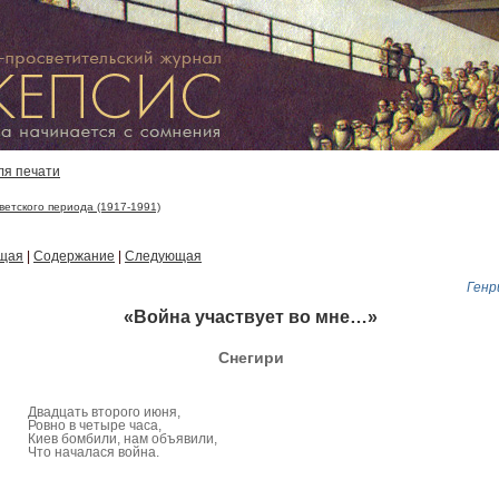
ля печати
ветского периода (1917-1991)
щая
|
Содержание
|
Следующая
Генр
«Война участвует во мне…»
Снегири
Двадцать второго июня,
Ровно в четыре часа,
Киев бомбили, нам объявили,
Что началася война.