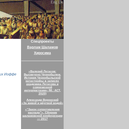
Eng
De
Спецпроекты
Варлам Шаламов
Хиросима
«Валерий Легасов:
их Иоффе
Высвечено Чернобылем.
История Чернобыльской
катастрофы в записях
академика Легасова и
современной
интерпретации» (М.: АСТ,
2020)
Александр Воронский
«За живой и мёртвой водой»
«“Закон сопротивления
распаду”». Сборник
шаламовской конференции
— 2017