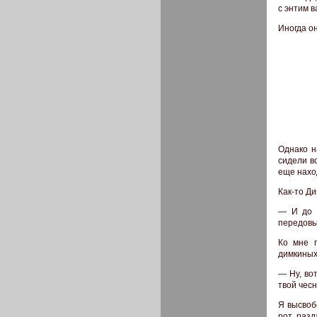
с энтим 
Иногда о
Однако н
сидели в
еще нахо
Как-то Д
— И до к
передовы
Ко мне 
димкиных 
— Ну, вот
твой чес
Я высвоб
рот, разд