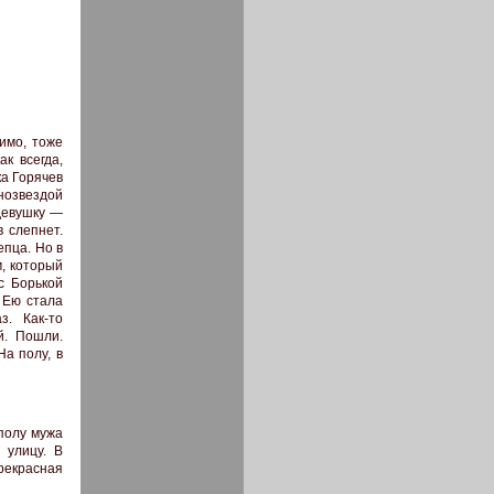
димо, тоже
к всегда,
ка Горячев
нозвездой
девушку —
 слепнет.
епца. Но в
м, который
с Борькой
 Ею стала
з. Как-то
й. Пошли.
На полу, в
полу мужа
 улицу. В
рекрасная