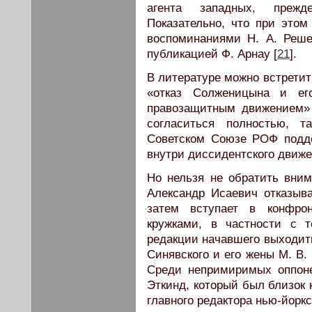
агента западных, прежд
Показательно, что при этом
воспоминаниями Н. А. Решет
публикацией Ф. Арнау [
21
].
В литературе можно встретит
«отказ Солженицына и его
правозащитным движением»
согласиться полностью, т
Советском Союзе РОФ подд
внутри диссидентского движе
Но нельзя не обратить вним
Александр Исаевич отказыва
затем вступает в конфро
кружками, в частности с 
редакции начавшего выходить
Синявского и его жены М. В.
Среди непримиримых оппоне
Эткинд, который был близок 
главного редактора нью-йорк