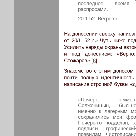
последнее время 
распросами.
20.1.52. Ветров».
На донесении сверху написан
от 20/I -52 г.» Чуть ниже п
Усилить наряды охраны автом
и под донеснием: «Верно
Стожаров» [
8
].
Знакомство с этим доносом
почти полную идентичность
написание строчной буквы «д
«Почерк, — коммен
Солженицын, — был не
именно к лагерным м
сохранились мои фр
Почерк-то подделан,
подписи, графическ
правилам чистописа