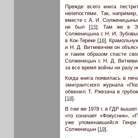
Прежде всего книга пестр
нелепостями. Так, например,
вместе с А. И. Солженицыным
не был [
15
]. Там же в Э
Солженицына с Н. И. Зубовы
в Кок-Тереке [
16
]. Крамольну
и Н. Д. Виткевичем он объяс
и таким образом спасти сво
Солженицын с Н. Д. Виткеви
за все время войны ни разу н
Когда книга появилась в печ
эмигрантского журнала «По
обвинил Т. Ржезача в груб
[
18
].
В том же 1978 г. в ГДР вышел
что означает «Фокусник», 
уже упоминавшийся Генр
Солженицын [
19
].