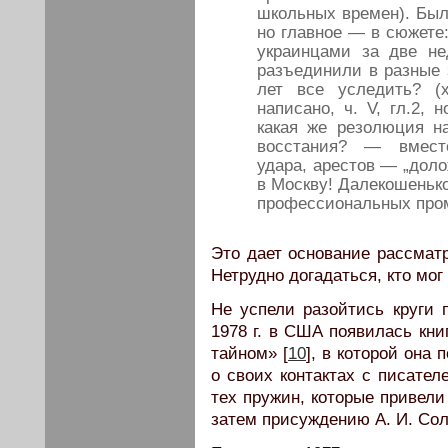
школьных времен). Был
но главное — в сюжете: 
украинцами за две не
разъединили в разные 
лет все уследить? (
написано, ч. V, гл.2,
какая же резолюция на
восстания? — вмест
удара, арестов — „доло
в Москву! Далекошенько
профессиональных пром
Это дает основание рассмат
Нетрудно догадаться, кто мог
Не успели разойтись круги 
1978 г. в США появилась кни
тайном» [
10
], в которой она
о своих контактах с писател
тех пружин, которые привели 
затем присуждению А. И. Со