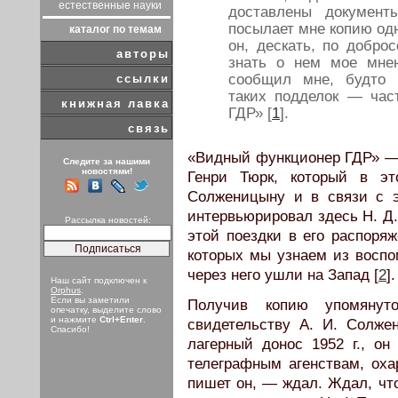
естественные науки
доставлены документ
посылает мне копию одн
каталог по темам
он, дескать, по добро
авторы
знать о нем мое мне
сообщил мне, будто 
ссылки
таких подделок — час
книжная лавка
ГДР» [
1
].
связь
«Видный функционер ГДР» — 
Следите за нашими
новостями!
Генри Тюрк, который в эт
Солженицыну и в связи с 
интервьюрировал здесь Н. Д.
Рассылка новостей:
этой поездки в его распоря
которых мы узнаем из воспо
через него ушли на Запад [
2
].
Наш сайт подключен к
Orphus
.
Если вы заметили
Получив копию упомянуто
опечатку, выделите слово
и нажмите
Ctrl+Enter
.
свидетельству А. И. Солже
Спасибо!
лагерный донос 1952 г., он
телеграфным агенствам, оха
пишет он, — ждал. Ждал, что