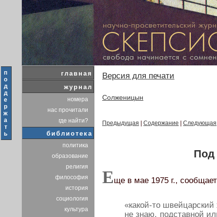
п
главная
Версия для печати
о
д
журнал
д
Солженицын
номера
е
р
нас прочитали
ж
а
где найти?
Предыдущая
|
Содержание
|
Следующая
т
библиотека
ь
политика
Под
образование
религия
Е
философия
ще в мае 1975 г., сообщае
история
социология
«какой-то швейцарский
культура
не знаю, подставной ил