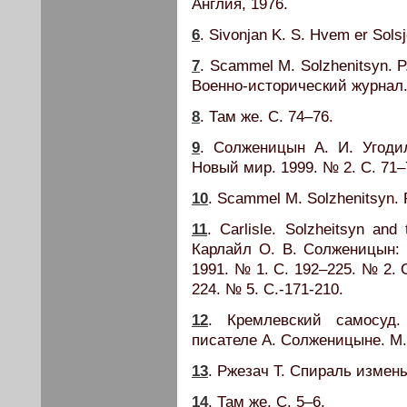
Англия, 1976.
6
. Sivonjan K. S. Hvem er Sol
7
. Scammel M. Solzhenitsyn. P
Военно-исторический журнал. 
8
. Там же. С. 74–76.
9
. Солженицын А. И. Угоди
Новый мир. 1999. № 2. С. 71–
10
. Scammel M. Solzhenitsyn. 
11
. Carlisle. Solzheitsyn and
Карлайл О. В. Солженицын: 
1991. № 1. С. 192–225. № 2. 
224. № 5. С.-171-210.
12
. Кремлевский самосуд
писателе А. Солженицыне. М.,
13
. Ржезач Т. Спираль измен
14
. Там же. С. 5–6.