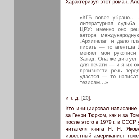
Характеризуя этот роман, Ал
«КГБ вовсе убрано… 
литературная судьба
ЦРУ: именно оно реш
автора международну
„Архипелаг“ и дало пл
писать — то агентша 
меняет мои рукописи
Запад. Она же диктует 
для печати — и я их о
произнести речь пере
удастся — то написат
тезисам…»
и т. д. [
20
].
Кто инициировал написание 
за Генри Тюрком, как и за Т
после этого в 1979 г. в СССР
читателя книга Н. Н. Яко
известный американист тоже