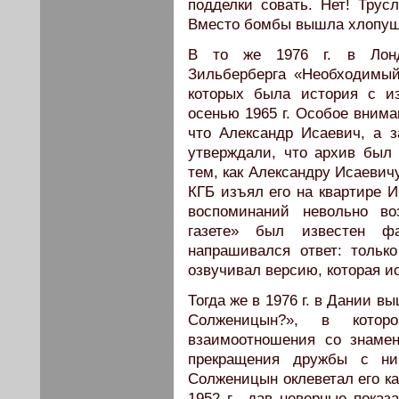
подделки совать. Нет! Трус
Вместо бомбы вышла хлопуш
В то же 1976 г. в Лонд
Зильберберга «Необходимый
которых была история с и
осенью 1965 г. Особое внима
что Александр Исаевич, а з
утверждали, что архив был
тем, как Александру Исаевич
КГБ изъял его на квартире И
воспоминаний невольно во
газете» был известен ф
напрашивался ответ: тольк
озвучивал версию, которая и
Тогда же в 1976 г. в Дании 
Солженицын?», в котор
взаимоотношения со знаме
прекращения дружбы с ни
Солженицын оклеветал его как
1952 г., дав неверные показа