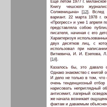
Еще летом 1977 г. миланское
Книгу чешского журнали
Солженицына» [
12
]. Вслед
вариант. 22 марта 1978 г. 
«Прогресс» и уже 1 апреля п
представляла собою публи
писателя, начиная с его дет
Характеризуя использованные
двух десятков лиц, с кот
использовал при написани
Виткевича, И. И. Езепова, Л
[
14
].
Казалось бы, это давало 
Однако знакомство с книгой 
И дело не только в том, что
очень тенденциозный отбор 
нарисовать неприглядный обр
антисемит, лагерный осведом
же начала возникает ощущени
фактам и даваемым объясне