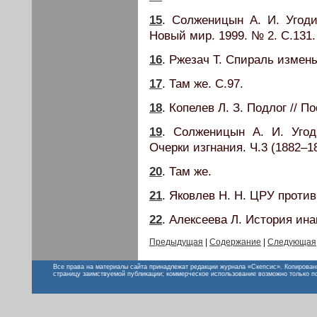
15
. Солженицын А. И. Угод
Новый мир. 1999. № 2. С.131.
16
. Ржезач Т. Спираль измен
17
. Там же. С.97.
18
. Копелев Л. З. Подлог // По
19
. Солженицын А. И. Угод
Очерки изгнания. Ч.3 (1882–18
20
. Там же.
21
. Яковлев Н. Н. ЦРУ против
22
. Алексеева Л. История ин
Предыдущая
|
Содержание
|
Следующая
Все права на материалы сайта принадлежат редакции журнала «Скепсис». Копирован
страницу заимствуемой публикации; коммерческое использование возможно только п