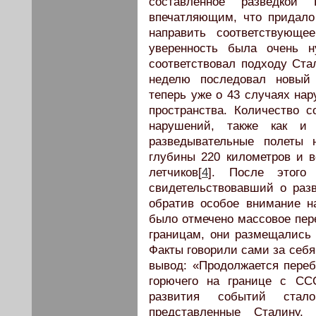
составленное разведко
впечатляющим, что придало
направить соответствующе
уверенность была очень н
соответствовал подходу Ста
неделю последовал новый
теперь уже о 43 случаях на
пространства. Количество 
нарушений, также как и
разведывательные полеты 
глубины 220 километров и 
летчиков[
4
]. После этого 
свидетельствовавший о раз
обратив особое внимание н
было отмечено массовое пер
границам, они размещались
Факты говорили сами за себ
вывод: «Продолжается переб
горючего на границе с СС
развития событий стал
представленные Сталину,