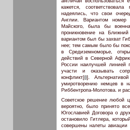
англичан воспользоваться е
кажется, соответствовала
надеялись, что свои очер
Англии. Вариантом номер 
Майского, была бы военн
проникновение на Ближний
вариантом был бы захват Ги
нее; тем самым было бы поко
в Средиземноморье, откр
действий в Северной Африк
России наилучшей линией 
участи и оказывать соп
конфликт[
8
]. Альтернатив
умиротворению немцев в н
Риббентропа-Молотова. и ра
Советское решение любой ц
вероятно, было принято вс
Югославией Договора о дру
остановило Гитлера, которы
совершены налеты авиации 