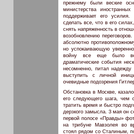
прежнему были веские осн
министерства иностранных
поддерживает его усилия.
сделать все, что в его силах
снять напряженность в отнош
возобновлению переговоров.
абсолютно противоположном
но успокаивающую уверенно
войну все еще было воз
драматические события нес
несомненно, питал надежду 
выступить с личной иници
очевидные подозрения Гитле
Обстановка в Москве, казал
его следующего шага, чем 
тратить время и быстро подг
дерзкого замысла. 3 мая он 
первой полосе «Правды» фот
на трибуне Мавзолея во в
стоял рядом со Сталиным, п