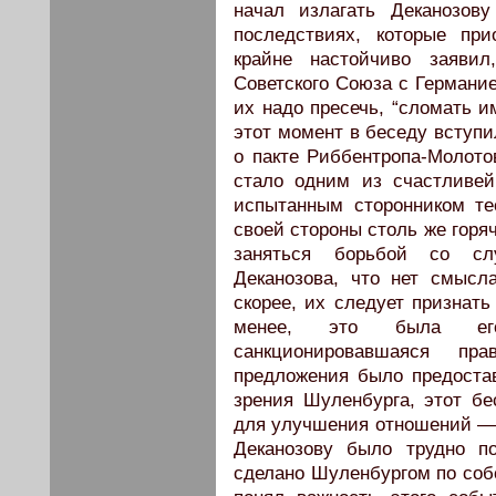
начал излагать Деканозов
последствиях, которые при
крайне настойчиво заяви
Советского Союза с Германи
их надо пресечь, “сломать и
этот момент в беседу вступи
о пакте Риббентропа-Молотов
стало одним из счастливей
испытанным сторонником те
своей стороны столь же горя
заняться борьбой со сл
Деканозова, что нет смысл
скорее, их следует признать
менее, это была его
санкционировавшаяся пра
предложения было предостав
зрения Шуленбурга, этот б
для улучшения отношений — 
Деканозову было трудно п
сделано Шуленбургом по соб