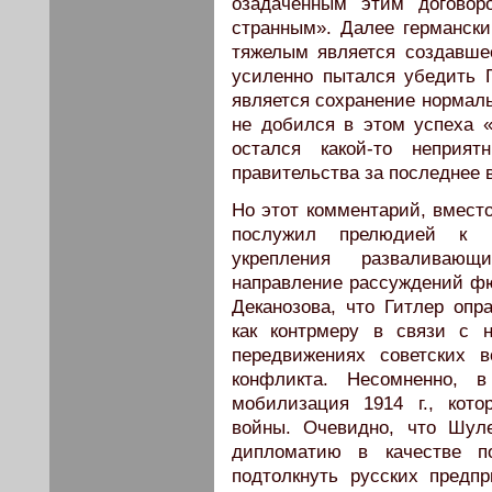
озадаченным этим договор
странным». Далее германски
тяжелым является создавшее
усиленно пытался убедить Г
является сохранение нормал
не добился в этом успеха «н
остался какой-то неприят
правительства за последнее 
Но этот комментарий, вместо
послужил прелюдией к р
укрепления разваливающ
направление рассуждений фю
Деканозова, что Гитлер опр
как контрмеру в связи с 
передвижениях советских 
конфликта. Несомненно,
мобилизация 1914 г., кот
войны. Очевидно, что Шул
дипломатию в качестве по
подтолкнуть русских предп