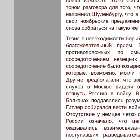
понял важность этого соб
тоном разговора для того, ч
напомнил Шуленбургу, что в
свои ноябрьские предложен
снова собраться на такую же
Тезис о необходимости борьб
благожелательный прием.
противоположных по с
сосредоточением немецких
сосредоточение было козырно
которые, возможно, могли 
Другие предполагали, что во
слухов в Москве видели в
втянуть Россию в войну. В
Балканах поддавались разу
Гитлер собирался вести войн
Отсутствие у немцев четко
России означало, что ц
оказывались взаимосвяз
поступавших разведывател