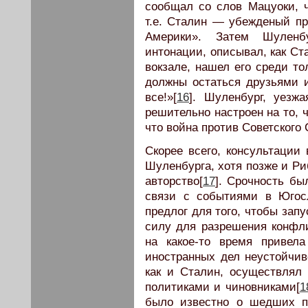
сообщал со слов Мацуоки, 
т.е. Сталин — убежденый пр
Америки». Затем Шуленб
интонации, описывал, как Ст
вокзале, нашел его среди то
должны остаться друзьями 
все!»[
16
]. Шуленбург, уезж
решительно настроен на то, 
что война против Советского
Скорее всего, консультации
Шуленбурга, хотя позже и Ри
авторство[
17
]. Срочность бы
связи с событиями в Югосл
предлог для того, чтобы зап
силу для разрешения конфли
на какое-то время привел
иностранных дел неустойчив
как и Сталин, осуществлял
политиками и чиновниками[
1
было известно о шедших п