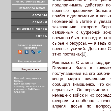
естественные науки
предпринимать действия по
каталог по темам
военные проводили большие
авторы
прибег к дипломатии в попы
Германией в Литве и увяза
ссылки
заключению которого Берл
книжная лавка
связанным с буферной зон
связь
время он был готов идти на 
сырье и ресурсы, — а ведь о
Следите за нашими
новостями!
военных усилий. До этого 
этих поставках[
2
].
Рассылка новостей:
Решимость Сталина предпри
Германии была в значите
поступавшими на его рабочи
концу марта начальник р
Наш сайт подключен к
Orphus
.
сообщил Тимошенко, что он
Если вы заметили
опечатку, выделите слово
серьезные. Он перечислил
и нажмите
Ctrl+Enter
.
Спасибо!
немецких войск и их сосредо
февраля и особенно в течен
апреля досье по вопрос