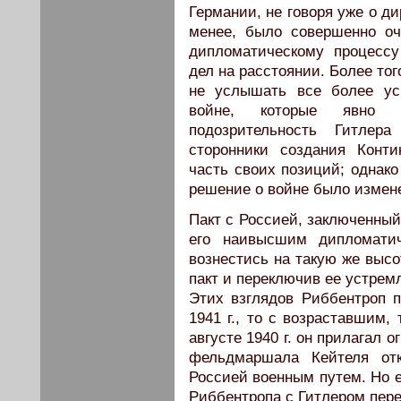
Германии, не говоря уже о д
менее, было совершенно оч
дипломатическому процесс
дел на расстоянии. Более то
не услышать все более ус
войне, которые явно о
подозрительность Гитлер
сторонники создания Конт
часть своих позиций; однако
решение о войне было измен
Пакт с Россией, заключенный 
его наивысшим дипломатич
вознестись на такую же высо
пакт и переключив ее устрем
Этих взглядов Риббентроп 
1941 г., то с возраставшим
августе 1940 г. он прилагал 
фельдмаршала Кейтеля отк
Россией военным путем. Но 
Риббентропа с Гитлером пер