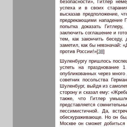
безопасности», Гитлер нем
успеха и в своих старания
высказав предположение, чт
предрекающими нападение Г
попытка доказать Гитлеру
заключить соглашение и гото
тем, как закончить беседу,
заметил, как бы невзначай: «
против России!»[
38
]
Шуленбургу пришлось поспе
успеть на празднование 
опубликованных через много
советник посольства Герма
Шуленбург, выйдя из самолет
сторону и сказал ему: «Жреб
также, что Гитлер умышл
представляется сомнительны
пессимистичной. Да, встре
обескураживающе. Но он бы
Москве он сможет добиться 