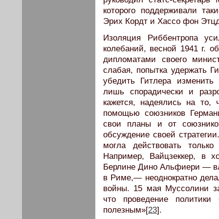
которого поддерживали так
Эрих Кордт и Хассо фон Этц
Изоляция Риббентропа уси
колебаний, весной 1941 г. 
дипломатами своего минис
слабая, попытка удержать Г
убедить Гитлера изменить
лишь спорадически и разро
кажется, надеялись на то, 
помощью союзников Герман
свои планы и от союзнико
обсуждение своей стратегии.
могла действовать только
Например, Вайцзеккер, в 
Берлине Дино Альфиери — в
в Риме,— неоднократно дела
войны. 15 мая Муссолини за
что проведение политики
полезным»[
23
].