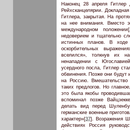
Наконец 28 апреля Гитлер
Рейхсканцелярии. Докладная
Гитлера, закрытая. На прот
на нее внимания. Вместо 
международном положении[
недоверием и тщательно сл
истинных планов. В ходе
оскорбительных выражени
вселился», толкнув их н
ненападении с Югославией
усердного посла, Гитлер ст
обвинения. Позже они будут 
на Россию. Вмешательство
таких предлогов. Но главное
это была якобы проводившая
вспоминал позже Вайцзекк
делать вид перед Шуленбу
германские военные приготов
характер»[
37
]. Возражения Ш
действиях Россия руковод