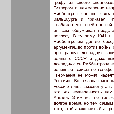
графу из своего спецпоез
Гитлером и немедленно нап
Риббентроп спешно связа
Зальцбурга и приказал, ч
снабдило его своей оценкой 
он сам обдумывал предста
вопросу. В ту зиму 1941 г.
Риббентропом долгие бесе
аргументацию против войны с
пространную докладную запи
войны с СССР и даже выс
докладную он Риббентропу не
основные тезисы по телефон
«Германия не может надея
России». Вот главная мысль
Россию лишь вызовет у англ
это как неуверенность не
Англии. Этим мы не тольк
долгое время, но тем самым
того, чтобы закончить быстре