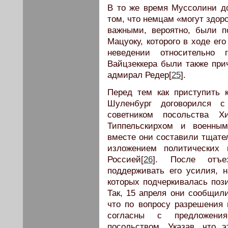
В то же время Муссолини д
том, что немцам «могут здор
важными, вероятно, были п
Мацуоку, которого в ходе ег
неведении относительно
Вайцзеккера были также при
адмирал Редер[
25
].
Перед тем как приступить 
Шуленбург договорился с
советником посольства Х
Типпельскирхом и военным
вместе они составили тщате
изложением политических
Россией[
26
]. После отъе
поддерживать его усилия, 
которых подчеркивалась пози
Так, 15 апреля они сообщил
что по вопросу разрешения 
согласны с предложени
посольством. Указав, что 