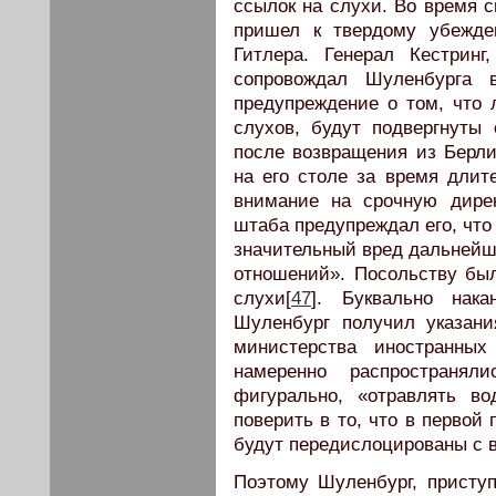
ссылок на слухи. Во время 
пришел к твердому убежде
Гитлера. Генерал Кестрин
сопровождал Шуленбурга 
предупреждение о том, что
слухов, будут подвергнуты 
после возвращения из Берл
на его столе за время длит
внимание на срочную дирек
штаба предупреждал его, что
значительный вред дальнейш
отношений». Посольству был
слухи[
47
]. Буквально нак
Шуленбург получил указани
министерства иностранных
намеренно распространял
фигурально, «отравлять в
поверить в то, что в первой
будут передислоцированы с в
Поэтому Шуленбург, приступ