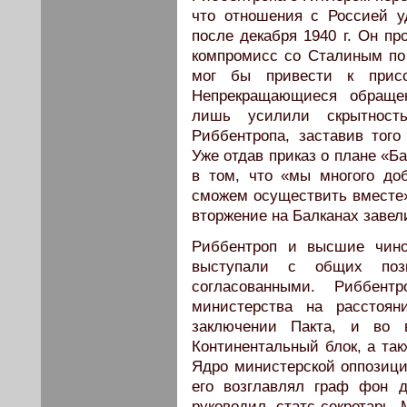
что отношения с Россией у
после декабря 1940 г. Он пр
компромисс со Сталиным по 
мог бы привести к прис
Непрекращающиеся обращен
лишь усилили скрытност
Риббентропа, заставив того
Уже отдав приказ о плане «Б
в том, что «мы многого до
сможем осуществить вместе».
вторжение на Балканах завели
Риббентроп и высшие чино
выступали с общих по
согласованными. Риббент
министерства на расстоян
заключении Пакта, и во 
Континентальный блок, а так
Ядро министерской оппозици
его возглавлял граф фон 
руководил статс-секретарь