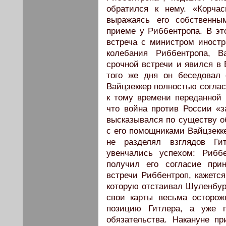
обратился к нему. «Корча
выражаясь его собственны
приеме у Риббентропа. В эт
встреча с министром иност
колебания Риббентропа, В
срочной встречи и явился в 
того же дня он беседовал
Вайцзеккер полностью соглас
к тому времени переданной 
что война против России «з
высказывался по существу о
с его помощниками Вайцзекк
не разделял взглядов Гит
увенчались успехом: Рибб
получил его согласие прин
встречи Риббентроп, кажетс
которую отстаивал Шуленбург
свои карты весьма осторож
позицию Гитлера, а уже п
обязательства. Накануне п