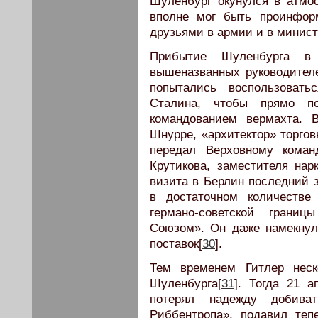
Шуленбург окунулся в атмо
вполне мог быть проинфор
друзьями в армии и в минист
Прибытие Шуленбурга в 
вышеназванных руководител
попытались воспользоват
Сталина, чтобы прямо п
командованием вермахта. 
Шнурре, «архитектор» торгов
передал Верховному коман
Крутикова, заместителя нар
визита в Берлин последний з
в достаточном количестве
германо-советской границ
Союзом». Он даже намекнул
поставок[
30
].
Тем временем Гитлер неск
Шуленбурга[
31
]. Тогда 21 а
потерял надежду добива
Риббентропа», подавил те