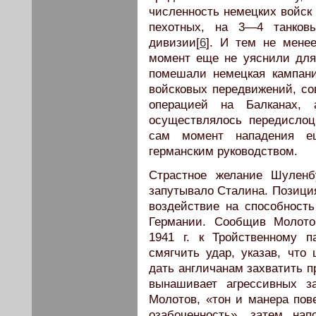
численность немецких войск 
пехотных, на 3—4 танков
дивизии[
6
]. И тем не менее
момент еще не уяснили для
помешали немецкая кампани
войсковых передвижений, со
операцией на Балканах, 
осуществлялось передислоц
сам момент нападения е
германским руководством.
Страстное желание Шуленб
запутывало Сталина. Позици
воздействие на способност
Германии. Сообщив Молото
1941 г. к Тройственному п
смягчить удар, указав, что
дать англичанам захватить п
вынашивает агрессивных з
Молотов, «тон и манера пов
озабоченность», затем на