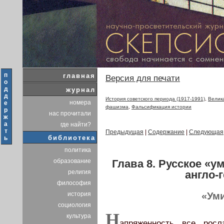
п
главная
Версия для печати
о
д
журнал
д
История советского периода (1917-1991)
,
Велик
номера
е
фашизма
,
Фальсификация истории
р
нас прочитали
ж
а
где найти?
т
Предыдущая
|
Содержание
|
Следующая
библиотека
ь
политика
Глава 8. Русское «
образование
англо-
религия
философия
история
«Ум
социология
Н
культура
апряженность все рос