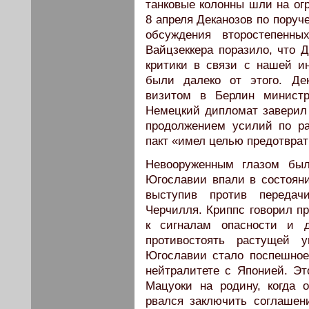
танковые колонны шли на огр
8 апреля Деканозов по поруч
обсуждения второстепенны
Вайцзеккера поразило, что Д
критики в связи с нашей и
были далеко от этого. Дек
визитом в Берлин министр
Немецкий дипломат заверил 
продолжением усилий по ра
пакт «имел целью предотвра
Невооруженным глазом был
Югославии впали в состояни
выступив против передач
Черчилля. Криппс говорил пр
к сигналам опасности и 
противостоять растущей у
Югославии стало поспешное 
нейтралитете с Японией. Э
Мацуоки на родину, когда 
рвался заключить соглашени