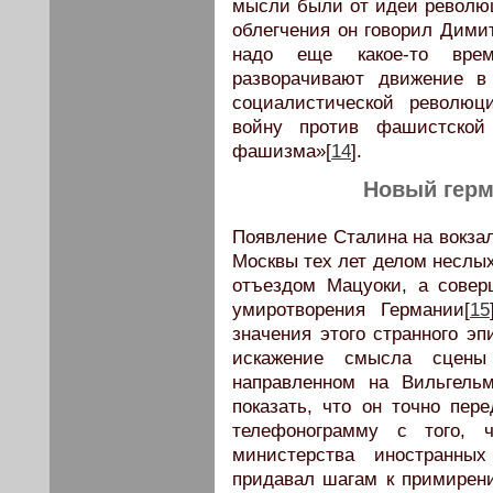
мысли были от идеи револю
облегчения он говорил Димит
надо еще какое-то врем
разворачивают движение в
социалистической революц
войну против фашистской
фашизма»[
14
].
Новый герм
Появление Сталина на вокза
Москвы тех лет делом неслых
отъездом Мацуоки, а сове
умиротворения Германии[
15
значения этого странного э
искажение смысла сцены
направленном на Вильгель
показать, что он точно пер
телефонограмму с того, 
министерства иностранны
придавал шагам к примирен