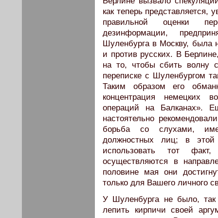
Берлине вызвало спекуляции
как теперь представляется, у
правильной оценки пе
дезинформации, предпри
Шуленбурга в Москву, была н
и против русских. В Берлине
на то, чтобы сбить волну
переписке с Шуленбургом так
Таким образом его обман
концентрация немецких в
операций на Балканах». 
настоятельно рекомендовал
борьба со слухами, им
должностных лиц; в это
использовать тот факт,
осуществляются в направл
половине мая они достигну
только для Вашего личного с
У Шуленбурга не было, так 
лепить кирпичи своей аргу