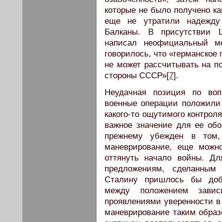
которые не было получено ка
еще не утратили надежду
Балканы. В присутствии Ш
написал неофициальный ме
говорилось, что «германское
не может рассчитывать на п
стороны СССР»[
7
].
Неудачная позиция по во
военные операции положили
какого-то ощутимого контрол
важное значение для ее об
прежнему убежден в том, 
маневрирование, еще можн
оттянуть начало войны. Дл
предложениям, сделанным
Сталину пришлось бы доби
между положением зави
проявлениями уверенности в
маневрирование таким образо