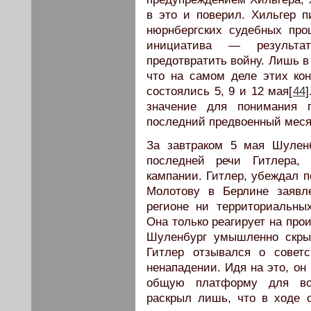
в это и поверил. Хильгер 
нюрнбергских судебных про
инициатива — результат
предотвратить войну. Лишь в
что на самом деле этих ко
состоялись 5, 9 и 12 мая[
44
значение для понимания 
последний предвоенный меся
За завтраком 5 мая Шулен
последней речи Гитлера, 
кампании. Гитлер, убеждал п
Молотову в Берлине заявл
регионе ни территориальны
Она только реагирует на про
Шуленбург умышленно скрыл
Гитлер отзывался о совет
ненападении. Идя на это, он
общую платформу для воз
раскрыл лишь, что в ходе 