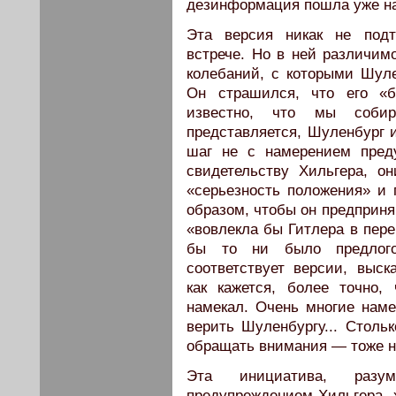
дезинформация пошла уже на
Эта версия никак не под
встрече. Но в ней различимо
колебаний, с которыми Шул
Он страшился, что его «б
известно, что мы собир
представляется, Шуленбург и
шаг не с намерением пред
свидетельству Хильгера, о
«серьезность положения» и 
образом, чтобы он предприня
«вовлекла бы Гитлера в пере
бы то ни было предлого
соответствует версии, выс
как кажется, более точно,
намекал. Очень многие наме
верить Шуленбургу... Столь
обращать внимания — тоже н
Эта инициатива, разу
предупреждением Хильгера, х