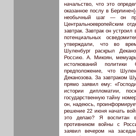
начальство, что это опреде
оказанное послу в Берлине»[
необычный шаг — он при
Центральноевропейским от
завтрак. Завтрак он устроил
потенциальных осведомите
утверждали, что во вре
Шуленбург раскрыл Декано
Россию. А. Микоян, мемуар
истолкований политики 
предположение, что Шулен
Деканозова. За завтраком Ш
прямо заявил ему: «Господ
истории дипломатии, по
государственную тайну номер
он, надеюсь, проинформирует
решение 22 июня начать вой
это делаю? Я воспитан 
противником войны с Росс
заявил вечером на заседа