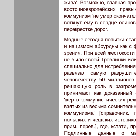
жива'. Возможно, главная пр
восточноевропейских прав
коммунизм 'не умер окончател
воткнут ему в сердце осинов
перекрестке дорог.
Модные сегодня попытки ста
и нацизмом абсурдны как с ф
зрения. При всей жестокости
не было своей Треблинки или
специально для истреблени
развязал самую разрушит
человечеству 50 миллионов
решающую роль в разгроме
принимают как доказанный 
'жертв коммунистических реж
взятых из весьма сомнительн
коммунизма' [справочник, 
польских и чешских историко
прим. перев.], где, кстати,
Подлинные данные о мас