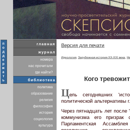
п
главная
Версия для печати
о
д
журнал
д
Идеология
,
Зарубежная история XX-XXI века
,
Н
номера
е
р
нас прочитали
ж
а
где найти?
т
Кого тревожи
библиотека
ь
политика
Ц
образование
ель сегодняшних 'исто
религия
политической альтернативы г
философия
Через пятнадцать лет после 
история
коммунизма его призрак 
социология
Парламентская Ассамбле
культура