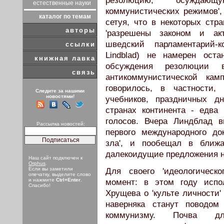
резолюцию, осуждающу
естественные науки
коммунистических режимов',
каталог по темам
сетуя, что в некоторых стр
авторы
'разрешены законом и акт
шведский парламентарий-
ссылки
Lindblad) не намерен ост
книжная лавка
обсуждения резолюции
связь
антикоммунистической кам
говорилось, в частности,
Следите за нашими
новостями!
учебников, праздничных д
странах континента - едва
голосов. Вчера Линдблад 
Рассылка новостей:
первого международного до
зла', и пообещал в ближ
далекоидущие предложения н
Наш сайт подключен к
Orphus
.
Если вы заметили
Для своего 'идеологическ
опечатку, выделите слово
и нажмите
Ctrl+Enter
.
момент: в этом году испо
Спасибо!
Хрущева о 'культе личности'
наверняка станут поводом
коммунизму. Почва д