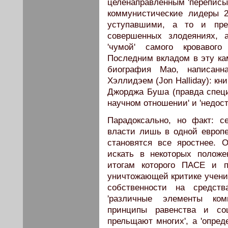
целенаправленным 'переписы
коммунистические лидеры 
уступавшими, а то и пр
совершенных злодеяниях,
'чумой' самого кровавого
Последним вкладом в эту ка
биография Мао, написан
Хэллидэем (Jon Halliday): кн
Джорджа Буша (правда специ
научном отношении' и 'недост
Парадоксально, но факт: с
власти лишь в одной европе
становятся все яростнее. 
искать в некоторых положе
итогам которого ПАСЕ и п
уничтожающей критике учение
собственности на средств
'различные элементы ком
принципы равенства и соц
прельщают многих', а 'опре