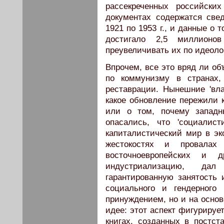
рассекреченных российски
документах содержатся све
1921 по 1953 г., и данные о
достигало 2,5 миллионо
преувеличивать их по идеол
Впрочем, все это вряд ли об
по коммунизму в странах,
реставрации. Нынешние 'вла
какое обновление пережили к
или о том, почему западн
опасались, что 'социалист
капиталистический мир в эк
жестокостях и провалах
восточноевропейских и 
индустриализацию, да
гарантированную занятость
социального и гендерного
принуждением, но и на основ
идее: этот аспект фигурируе
книгах, созданных в постст