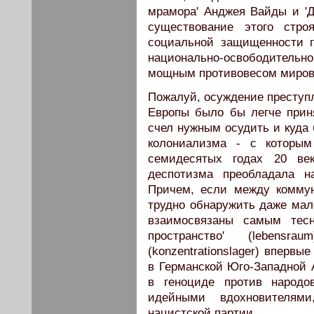
мрамора' Анджея Вайды и 'Д
существование этого стро
социальной защищенности г
национально-освободитель
мощным противовесом мирово
Пожалуй, осуждение преступ
Европы было бы легче прин
счел нужным осудить и куда 
колониализма - с которы
семидесятых годах 20 век
деспотизма преобладала н
Причем, если между комму
трудно обнаружить даже мал
взаимосвязаны самым тесн
пространство' (lebensr
(konzentrationslager) вперв
в Германской Юго-Западной
в геноциде против народо
идейными вдохновителям
нацистской партии.