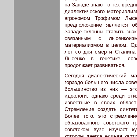
на Западе знают о тех вредн
диалектического материализ
агрономом Трофимом Лысе
предположение является о
Западе склонны ставить зна
связанным с лысенкоизм
материализмом в целом. Од
лет со дня смерти Сталина
Лысенко в генетике, сов
продолжает развиваться.
Сегодня диалектический м
гораздо большего числа сове
большинство из них — это
идеологи, однако среди эт
известные в своих област
Стремление создать синтет
Более того, это стремлени
образованного советского 
советском вузе изучает к
котором дается единая карт