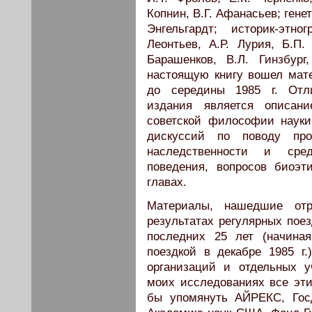
Копнин, В.Г. Афанасьев; гене
Энгельгардт; историк-этн
Леонтьев, А.Р. Лурия, Б.П
Барашенков, В.Л. Гинзбур
настоящую книгу вошел ма
до середины 1985 г. Отли
издания является описан
советской философии науки
дискуссий по поводу про
наследственности и сре
поведения, вопросов биоэт
главах.
Материалы, нашедшие отр
результатах регулярных поез
последних 25 лет (начиная
поездкой в декабре 1985 г.
организаций и отдельных 
моих исследованиях все эти
бы упомянуть АЙРЕКС, Гос