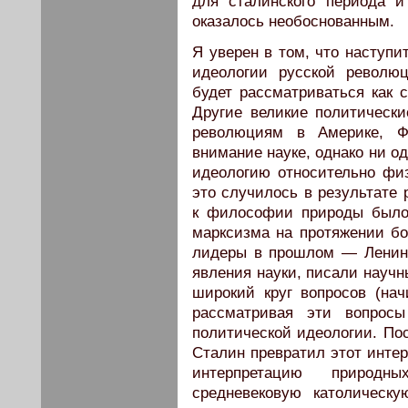
для сталинского периода 
оказалось необоснованным.
Я уверен в том, что наступи
идеологии русской револю
будет рассматриваться как 
Другие великие политическ
революциям в Америке, Ф
внимание науке, однако ни о
идеологию относительно физ
это случилось в результате
к философии природы было 
марксизма на протяжении бо
лидеры в прошлом — Ленин,
явления науки, писали научн
широкий круг вопросов (нач
рассматривая эти вопросы
политической идеологии. По
Сталин превратил этот инте
интерпретацию природн
средневековую католическ