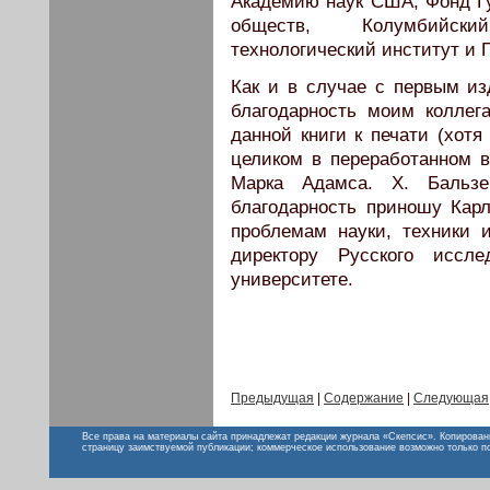
Академию наук США, Фонд Гу
обществ, Колумбийски
технологический институт и 
Как и в случае с первым из
благодарность моим коллег
данной книги к печати (хотя
целиком в переработанном в
Марка Адамса. X. Бальз
благодарность приношу Кар
проблемам науки, техники
директору Русского иссле
университете.
Предыдущая
|
Содержание
|
Следующая
Все права на материалы сайта принадлежат редакции журнала «Скепсис». Копирован
страницу заимствуемой публикации; коммерческое использование возможно только п