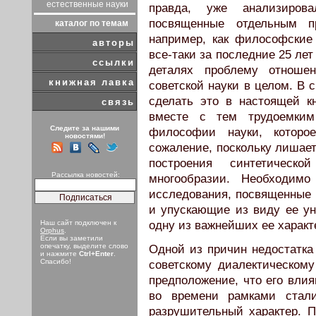
естественные науки
правда, уже анализиров
посвященные отдельным п
каталог по темам
например, как философские
авторы
все-таки за последние 25 лет
ссылки
деталях проблему отношен
книжная лавка
советской науки в целом. В 
сделать это в настоящей к
связь
вместе с тем трудоемким
Следите за нашими
философии науки, которо
новостями!
сожаление, поскольку лишает
построения синтетичес
Рассылка новостей:
многообразии. Необходимо
исследования, посвященные
и упускающие из виду ее ун
одну из важнейших ее характ
Наш сайт подключен к
Orphus
.
Если вы заметили
опечатку, выделите слово
Одной из причин недостатка
и нажмите
Ctrl+Enter
.
Спасибо!
советскому диалектическому
предположение, что его влия
во времени рамками стали
разрушительный характер. 