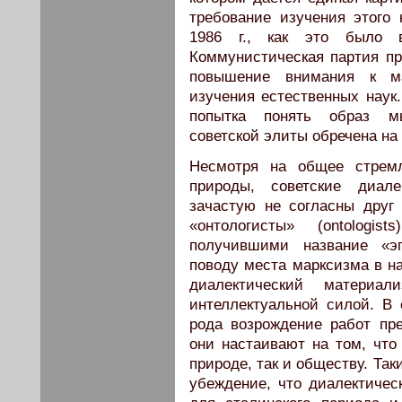
требование изучения этого 
1986 г., как это было 
Коммунистическая партия пр
повышение внимания к м
изучения естественных наук.
попытка понять образ мы
советской элиты обречена на 
Несмотря на общее стремл
природы, советские диале
зачастую не согласны друг 
«онтологисты» (ontologi
получившими название «эпи
поводу места марксизма в на
диалектический материа
интеллектуальной силой. В 
рода возрождение работ пре
они настаивают на том, что
природе, так и обществу. Та
убеждение, что диалектиче