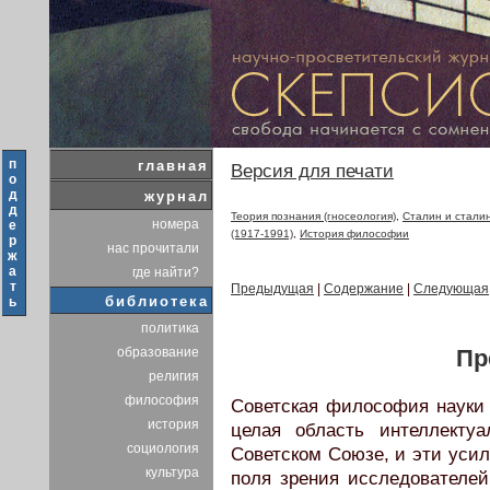
п
главная
Версия для печати
о
д
журнал
д
Теория познания (гносеология)
,
Сталин и стали
номера
е
(1917-1991)
,
История философии
р
нас прочитали
ж
а
где найти?
т
Предыдущая
|
Содержание
|
Следующая
библиотека
ь
политика
Пр
образование
религия
философия
Советская философия науки
история
целая область интеллекту
социология
Советском Союзе, и эти усил
культура
поля зрения исследователей