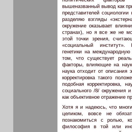
вышеназванный вывод как пр
представителей социологии н
разделяю взгляды «экстерн
окружение оказывает влияни
странах), но я все же не м
этой точки зрения, счита
«социальный институт». 
генетики на международную 
том, что существует реал
факторы, влияющие на науку
наука отходит от описания э
корректировка такого полож
подобная корректировка, н
социального /8/ окружения 
как объективное отражение п
Хотя я и надеюсь, что многи
целиком, вовсе не обяза
познакомиться с ролью, ко
философия в той или ино