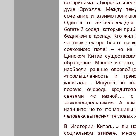
воспринимать бюрократическ
духе Оруэлла. Между тем,
сочетание и взаимопроникнов
Один и тот же человек для 
богатый сосед, который приб
беднякам в аренду. Кто жил
частном секторе благо: наск
совхозного поля! – но на
Цинском Китае существовал
обращение. Многое из того,
изобрели раньше европейц
«промышленность и тран
капитала… Могущество ша
первую очередь кредитова
связями «с казной…, с 
землевладельцами». А вни
извините, не то что машины 
человека вытеснял тягловых
В «Истории Китая…» вы най
социальном этикете, мног