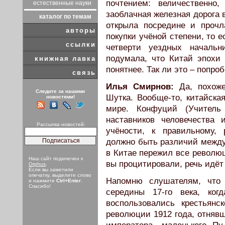
почтением: величественно
естественные науки
заоблачная железная дорога в
каталог по темам
открыла посредине и прочл
авторы
покупки учёной степени, то 
ссылки
четверти уездных началь
подумала, что Китай эпохи
книжная лавка
понятнее. Так ли это – попр
связь
Илья Смирнов:
Да, похоже
Следите за нашими
Шутка. Вообще-то, китайска
новостями!
мире. Конфуций (Учитель
наставников человечества
Рассылка новостей:
учёности, к правильному,
должно быть различий между 
в Китае пережил все революц
Наш сайт подключен к
вы процитировали, речь идёт
Orphus
.
Если вы заметили
опечатку, выделите слово
Напомню слушателям, что 
и нажмите
Ctrl+Enter
.
Спасибо!
середины 17-го века, ког
воспользовались крестьян
революции 1912 года, отнявш