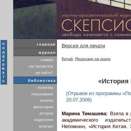
п
главная
Версия для печати
о
д
журнал
д
Китай
,
Рецензии на книги
номера
е
р
нас прочитали
ж
а
где найти?
т
«История 
библиотека
ь
политика
(Отрывок из программы «По
образование
20.07.2006)
религия
философия
Марина Тимашева:
Взяла в 
история
академического издатель
социология
Непомнин, «История Китая. 
культура