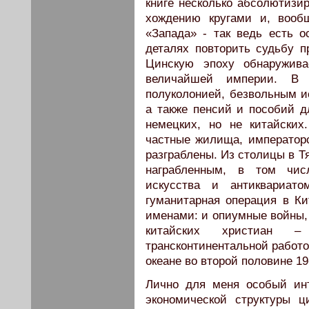
книге несколько абсолютизир
хождению кругами и, вооб
«Запада» - так ведь есть 
деталях повторить судьбу 
Цинскую эпоху обнаружива
величайшей империи. В 
полуколонией, безвольным и
а также пенсий и пособий д
немецких, но не китайски
частные жилища, император
разграблены. Из столицы в Т
награбленным, в том числ
искусства и антиквариат
гуманитарная операция в Ки
именами: и опиумные войны, 
китайских христиан 
трансконтинентальной работо
океане во второй половине 19-
Лично для меня особый инт
экономической структуры 