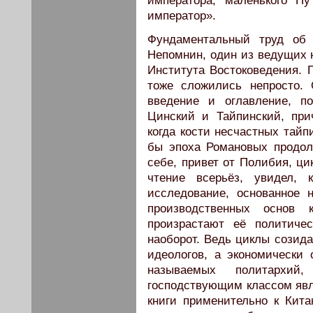
императора, маленького П
император».
Фундаментальный труд об
Непомнин, один из ведущих 
Института Востоковедения. 
тоже сложились непросто. О
введение и оглавление, п
Цинский и Тайпинский, при
когда кости несчастных тайп
бы эпоха Романовых продол
себе, привет от Полибия, ци
чтение всерьёз, увидел, 
исследование, основанное 
производственных основ 
произрастают её политиче
наоборот. Ведь циклы созида
идеологов, а экономически 
называемых политархи
господствующим классом явля
книги применительно к Китаю