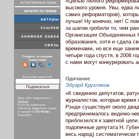
«Целью любого реформирован
естественные науки
высокого уровня. Увы, едва л
каталог по темам
самих реформаторов), которы
авторы
лучше! Ну конечно, нет! С п
ссылки
за шагом гробили то, чем ра
Организации Объединенных Н
книжная лавка
образования, хотя и сдала с
связь
временами, но все еще заним
четыре года спустя, в 2008 г
Следите за нашими
новостями!
с нами могут конкурировать
Рассылка новостей:
Одичание
Эдуард Кругляков
«К сведению депутатов, рату
Наш сайт подключен к
журналистов, которые время 
Orphus
.
Если вы заметили
Рэнди существует около двад
опечатку, выделите слово
и нажмите
Ctrl+Enter
.
предпринималось видимо-нев
Спасибо!
приблизился к заветной цели.
подопечные депутата Н. Губен
весь народ) систематически п