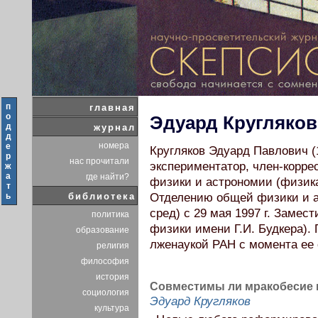
п
главная
о
Эдуард Кругляков
д
журнал
д
номера
е
Кругляков Эдуард Павлович (
р
нас прочитали
экспериментатор, член-корр
ж
а
где найти?
физики и астрономии (физика)
т
ь
библиотека
Отделению общей физики и а
сред) с 29 мая 1997 г. Замес
политика
физики имени Г.И. Будкера).
образование
лженаукой РАН с момента ее с
религия
философия
история
Совместимы ли мракобесие 
социология
Эдуард Кругляков
культура