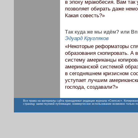
в эпоху мракобесия. Вам так
позволяет обирать даже немо
Какая совесть?»
Так куда же мы идём? или В
Эдуард Кругляков
«Некоторые реформаторы спят
образования скопировать. А 
систему американцы копировал
американской системой образ
в сегодняшнем кризисном со
уступает лучшим американским
господа, создавали?»
Все права на материалы сайта принадлежат редакции журнала «Скепсис». Копирован
страницу заимствуемой публикации; коммерческое использование возможно только п