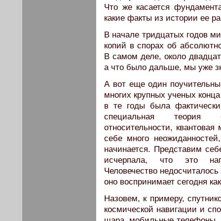
Что же касается фундамента
какие факты из истории ее ра
В начале тридцатых годов м
копий в спорах об абсолютн
В самом деле, около двадцат
а что было дальше, мы уже 
А вот еще один поучительны
многих крупных ученых конца
в те годы была фактически
специальная теория о
относительности, квантовая 
себе много неожиданностей,
начинается. Представим себе
исчерпала, что это нап
Человечество недосчиталось
оно воспринимает сегодня ка
Назовем, к примеру, спутни
космической навигации и спо
шара, мобильные телефоны, 