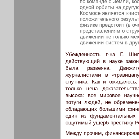
по команде с Земли, ко
одной орбиты на другу
Космосе является «чис
положительного резуль
физике предстоит (в оч
представлениям о стру
движении не только мех
движении систем в дру
Убежденность г-на Г. Ш
действующий в науке закон
была развеяна. Движит
журналистами в «гравицап
спутника. Как и ожидалось,
только цена доказательст
высока: все мировое науч
потуги людей, не обремен
обладающих большими фина
один из фундаментальных 
ощутимый ущерб престижу Р
Между прочим, финансирован