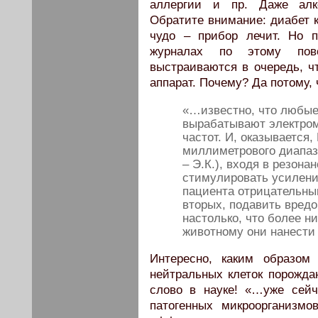
аллергии и пр. Даже алк
Обратите внимание: диабет к
чудо – прибор лечит. Но 
журналах по этому пов
выстраиваются в очередь, ч
аппарат. Почему? Да потому, 
«…известно, что любые
вырабатывают электро
частот. И, оказывается
миллиметрового диапаз
– Э.К.), входя в резона
стимулировать усилени
пациента отрицательным
вторых, подавить вред
настолько, что более н
животному они нанести 
Интересно, каким образом
нейтральных клеток порожда
слово в науке! «…уже сей
патогенных микроорганизм