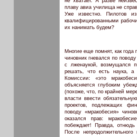
не хватает. А разве неизв
плаву авиа училища не справ
Уже известно. Пилотов 
квалифицированными рабочи
их нанимать будем?
Многие еще помнят, как года
чиновник гневался по повод
с лженаукой, возмущался п
решать, что есть наука, а
Комиссии: «это мракобеси
объясняется глубоким убеж
(похоже, что, по крайней ме
власти ввести обязательну
проектов, подлежащих фин
поводу «мракобесия» чино
оказался прав: мракобес
побеждает! Правда, отнюдь
После непродолжительного 