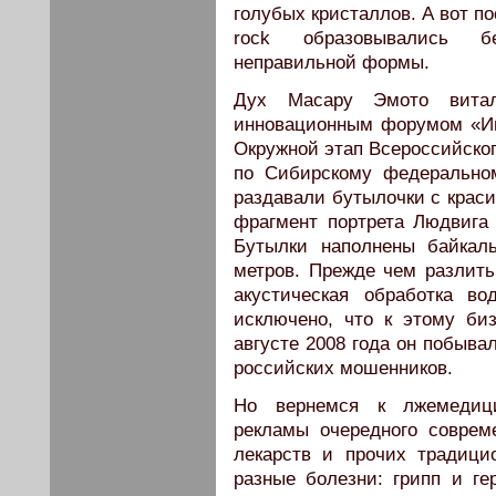
голубых кристаллов. А вот п
rock образовывались бе
неправильной формы.
Дух Масару Эмото вита
инновационным форумом «Инт
Окружной этап Всероссийског
по Сибирскому федеральном
раздавали бутылочки с краси
фрагмент портрета Людвига
Бутылки наполнены байкал
метров. Прежде чем разлить
акустическая обработка в
исключено, что к этому би
августе 2008 года он побыва
российских мошенников.
Но вернемся к лжемедиц
рекламы очередного совреме
лекарств и прочих традиц
разные болезни: грипп и ге