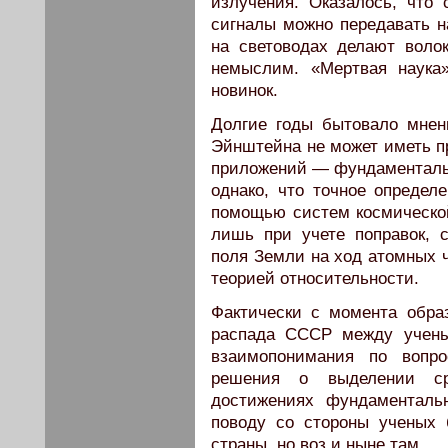
излучения. Оказалось, что
сигналы можно передавать н
на световодах делают воло
немыслим. «Мертвая наука
новинок.
Долгие годы бытовало мнен
Эйнштейна не может иметь пр
приложений — фундаменталь
однако, что точное определ
помощью систем космическ
лишь при учете поправок, 
поля Земли на ход атомных 
теорией относительности.
Фактически с момента образ
распада СССР между учены
взаимопонимания по вопр
решения о выделении ср
достижениях фундаменталь
поводу со стороны ученых
страны, но воз и ныне там.