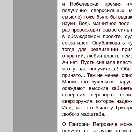
и Нобелевская премия им
получение сверхсильных м
смысле) тоже было бы выд
науки. Ведь магнитное поле
раз превосходит самое сильн
в обсуждаемом проекте, су
сократился. Опубликовать 
тогда для реализации при
открытий, любая власть нем
Ан нет! Пусть сначала власт
что у нас получилось! Обы
принято... Тем не менее, оп
Множество «ученых», нару
осаждают высокие кабинет
совершил переворот есл
сверхоружия, которое надеж
Или, как это было у Григор
любого масштаба.
О Григории Петровиче мож
получил по заслугам за мош