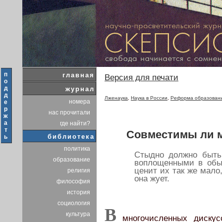
п
главная
Версия для печати
о
д
журнал
д
Лженаука
,
Наука в России
,
Реформа образовани
номера
е
р
нас прочитали
ж
а
где найти?
т
Совместимы ли м
библиотека
ь
политика
Стыдно должно быть 
образование
воплощенными в обы
ценит их так же мало,
религия
она жует.
философия
история
социология
В
культура
многочисленных дискусс