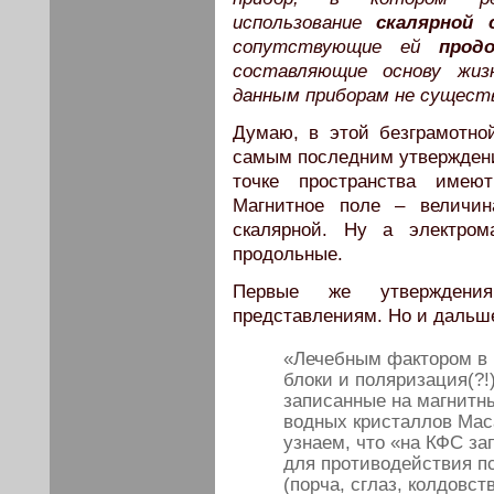
использование
скалярной
сопутствующие ей
прод
составляющие основу жиз
данным приборам не сущест
Думаю, в этой безграмотно
самым последним утвержден
точке пространства имеют
Магнитное поле – величин
скалярной. Ну а электром
продольные.
Первые же утверждения
представлениям. Но и дальш
«Лечебным фактором в
блоки и поляризация(?!
записанные на магнитн
водных кристаллов Мас
узнаем, что «на КФС за
для противодействия п
(порча, сглаз, колдовст