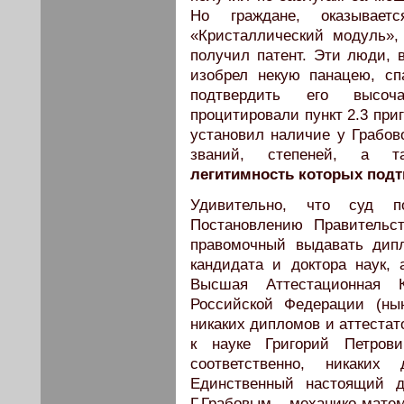
Но граждане, оказывает
«Кристаллический модуль»,
получил патент. Эти люди, 
изобрел некую панацею, с
подтвердить его высо
процитировали пункт 2.3 приг
установил наличие у Грабово
званий, степеней, а та
легитимность которых подт
Удивительно, что суд п
Постановлению Правительст
правомочный выдавать дип
кандидата и доктора наук,
Высшая Аттестационная 
Российской Федерации (ны
никаких дипломов и аттестат
к науке Григорий Петров
соответственно, никаких
Единственный настоящий д
Г.Грабовым механико-мате