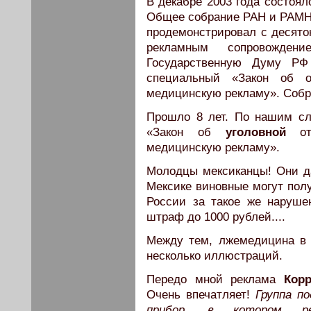
В декабре 2003 года состоял
Общее собрание РАН и РАМН.
продемонстрировал с десято
рекламным сопровожде
Государственную Думу РФ
специальный «Закон об от
медицинскую рекламу». Собр
Прошло 8 лет. По нашим сл
«Закон об
уголовной
отв
медицинскую рекламу».
Молодцы мексиканцы! Они да
Мексике виновные могут полу
России за такое же наруше
штраф до 1000 рублей....
Между тем, лжемедицина в 
несколько иллюстраций.
Передо мной реклама
Кор
Очень впечатляет!
Группа п
прибор, в котором ре