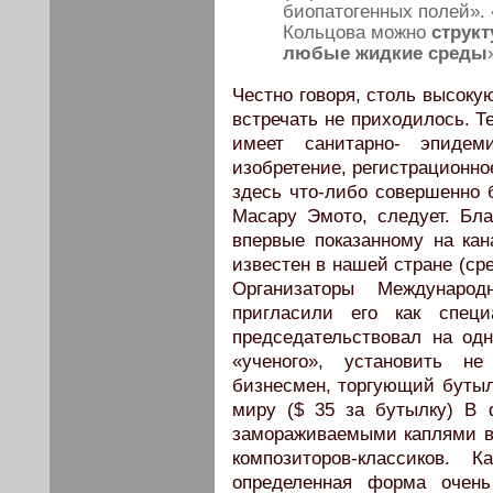
биопатогенных полей»
Кольцова можно
структ
любые жидкие среды
Честно говоря, столь высоку
встречать не приходилось. Т
имеет санитарно- эпидеми
изобретение, регистрационно
здесь что-либо совершенно б
Масару Эмото, следует. Бл
впервые показанному на кан
известен в нашей стране (ср
Организаторы Междунаро
пригласили его как спец
председательствовал на одн
«ученого», установить не
бизнесмен, торгующий бутыл
миру ($ 35 за бутылку) В
замораживаемыми каплями в
композиторов-классиков. 
определенная форма очень