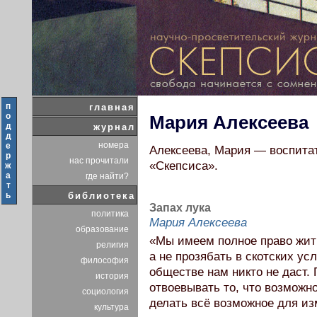
п
главная
о
Мария Алексеева
д
журнал
д
номера
е
Алексеева, Мария — воспитат
р
нас прочитали
«Скепсиса».
ж
а
где найти?
т
ь
библиотека
Запах лука
политика
Мария Алексеева
образование
«Мы имеем полное право жить
религия
а не прозябать в скотских у
философия
обществе нам никто не даст.
история
отвоевывать то, что возможно
социология
делать всё возможное для и
культура