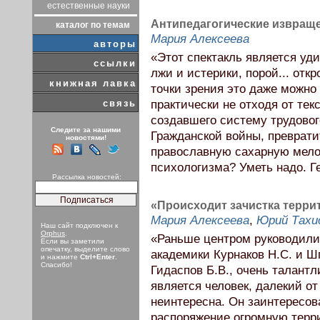
естественные науки
Антипедагогические извраще
каталог по темам
Мария Алексеева
авторы
«Этот спектакль является уд
ссылки
лжи и истерики, порой... отк
книжная лавка
точки зрения это даже можно 
связь
практически не отходя от текс
создавшего систему трудовог
Следите за нашими
Гражданской войны, преврати
новостями!
православную сахарную мело
психологизма? Уметь надо. Г
Рассылка новостей:
«Происходит зачистка террит
Мария Алексеева
,
Юрий Тахи
Наш сайт подключен к
Orphus
.
«Раньше центром руководили
Если вы заметили
опечатку, выделите слово
академики Курнаков Н.С. и Ш
и нажмите
Ctrl+Enter
.
Спасибо!
Гидаспов Б.В., очень талант
является человек, далекий о
неинтересна. Он заинтересов
распоряжение огромную терр