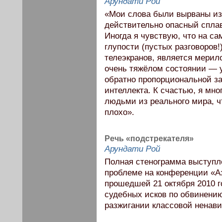
Арундати Рой
«Мои слова были вырваны из
действительно опасный сплав
Иногда я чувствую, что на с
глупости (пустых разговоров!
телеэкранов, является мерил
очень тяжёлом состоянии — у
обратно пропорциональной з
интеллекта. К счастью, я мн
людьми из реального мира, чт
плохо».
Речь «подстрекателя»
Арундати Рой
Полная стенограмма выступл
проблеме на конференции «А
прошедшей 21 октября 2010 г
судебных исков по обвинению
разжигании классовой ненави