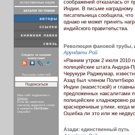
соображений отказалась от 
естественные науки
Индии. В письме наградному 
каталог по темам
писательница сообщила, что
авторы
однако не может принять награ
ссылки
индийского правительства.
книжная лавка
связь
Революция фановой трубы, 
Арундати Рой
Следите за нашими
новостями!
«Ранним утром 2 июля 2010 г
полицейские штата Андхра-П
Черукури Раджкумар, известн
Рассылка новостей:
Азад был членом Политбюро
Индии (маоистской) и главны
предложенных наксалитами п
Наш сайт подключен к
Orphus
.
полицейские хладнокровно ра
Если вы заметили
опечатку, выделите слово
красноречивые улики, когда м
и нажмите
Ctrl+Enter
.
Спасибо!
Ошибка ли это или же недву
Азади: единственный путь