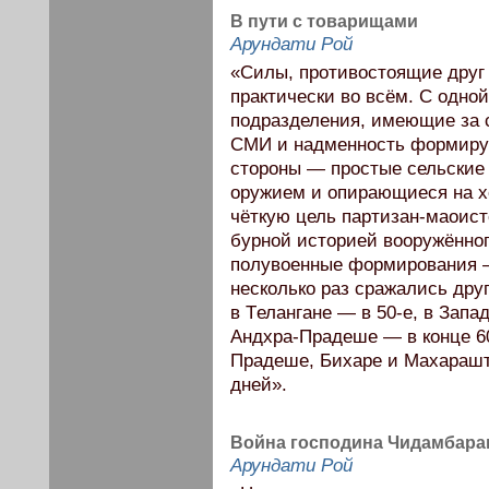
В пути с товарищами
Арундати Рой
«Силы, противостоящие друг 
практически во всём. С одно
подразделения, имеющие за 
СМИ и надменность формиру
стороны — простые сельские
оружием и опирающиеся на 
чёткую цель партизан-маоист
бурной историей вооружённо
полувоенные формирования —
несколько раз сражались дру
в Tелангане — в 50-е, в Зап
Андхра-Прадеше — в конце 60-
Прадеше, Бихаре и Махарашт
дней».
Война господина Чидамбара
Арундати Рой