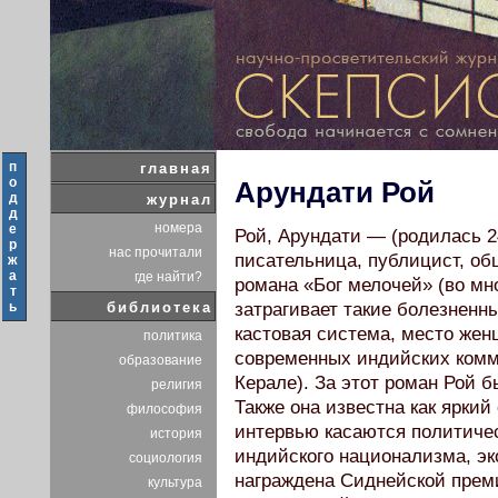
п
главная
о
Арундати Рой
д
журнал
д
номера
е
Рой, Арундати — (родилась 2
р
нас прочитали
писательница, публицист, об
ж
а
где найти?
романа «Бог мелочей» (во мн
т
ь
библиотека
затрагивает такие болезненн
кастовая система, место жен
политика
современных индийских комм
образование
Керале). За этот роман Рой 
религия
Также она известна как яркий
философия
интервью касаются политиче
история
индийского национализма, эк
социология
награждена Сиднейской преми
культура