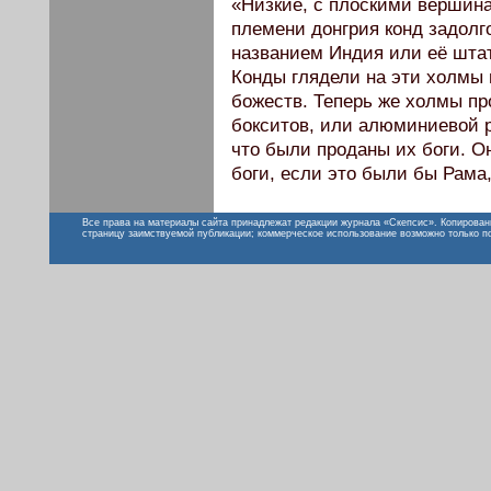
«Низкие, с плоскими вершин
племени донгрия конд задолго
названием Индия или её штат
Конды глядели на эти холмы 
божеств. Теперь же холмы пр
бокситов, или алюминиевой р
что были проданы их боги. О
боги, если это были бы Рама
Все права на материалы сайта принадлежат редакции журнала «Скепсис». Копирован
страницу заимствуемой публикации; коммерческое использование возможно только п