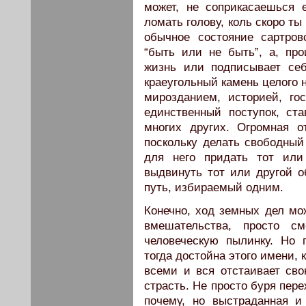
может, не соприкасаешься 
ломать голову, коль скоро т
обычное состояние сартров
“быть или не быть”, а, про
жизнь или подписывает себ
краеугольный камень целого н
мирозданием, историей, го
единственный поступок, ст
многих других. Огромная о
поскольку делать свободны
для него придать тот ил
выдвинуть тот или другой о
путь, избираемый одним.
Конечно, ход земных дел мож
вмешательства, просто с
человеческую пылинку. Но
тогда достойна этого имени, 
всеми и вся отстаивает св
страсть. Не просто буря пер
почему, но выстраданная и