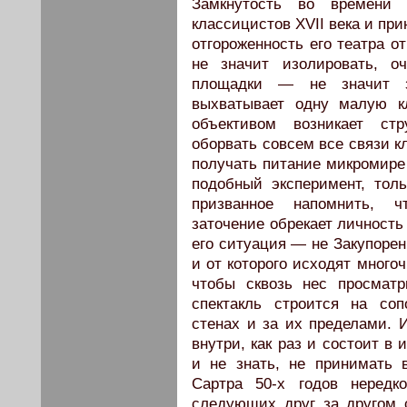
Замкнутость во времени 
классицистов XVII века и при
отгороженность его театра о
не значит изолировать, о
площадки — не значит за
выхватывает одну малую к
объективом возникает ст
оборвать совсем все связи к
получать питание микромире 
подобный эксперимент, толь
призванное напомнить, 
заточение обрекает личность
его ситуация — не Закупорен
и от которого исходят много
чтобы сквозь нес просматр
спектакль строится на со
стенах и за их пределами. И
внутри, как раз и состоит в
и не знать, не принимать в
Сартра 50-х годов нередк
следующих друг за другом с