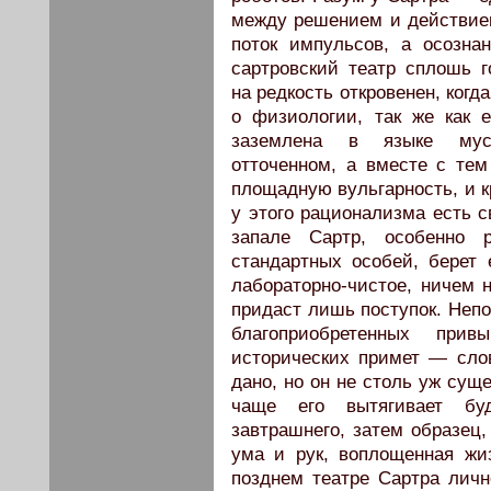
между решением и действие
поток импульсов, а осозна
сартровский театр сплошь г
на редкость откровенен, когда
о физиологии, так же как е
заземлена в языке муск
отточенном, а вместе с тем
площадную вульгарность, и к
у этого рационализма есть с
запале Сартр, особенно 
стандартных особей, берет
лабораторно-чистое, ничем н
придаст лишь поступок. Непо
благоприобретенных при
исторических примет — сло
дано, но он не столь уж сущ
чаще его вытягивает бу
завтрашнего, затем образец,
ума и рук, воплощенная жи
позднем театре Сартра личн