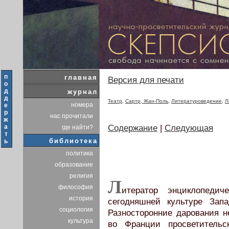
п
главная
Версия для печати
о
д
журнал
д
Театр
,
Сартр, Жан-Поль
,
Литературоведение
,
Л
номера
е
р
нас прочитали
ж
а
Содержание
|
Следующая
где найти?
т
библиотека
ь
политика
образование
религия
Л
философия
итератор энциклопеди
история
сегодняшней культуре Зап
социология
Разносторонние дарования 
культура
во Франции просветительс