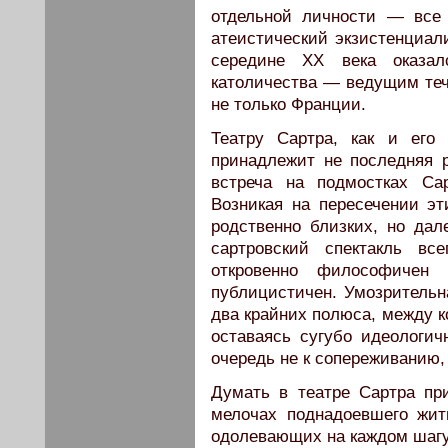
отдельной личности — все 
атеистический экзистенциали
середине XX века оказа
католичества — ведущим теч
не только Франции.
Театру Сартра, как и его 
принадлежит не последняя 
встреча на подмостках Са
Возникая на пересечении э
родственно близких, но дал
сартровский спектакль в
откровенно философиче
публицистичен. Умозритель
два крайних полюса, между к
оставаясь сугубо идеологи
очередь не к сопереживанию,
Думать в театре Сартра пр
мелочах поднадоевшего жит
одолевающих на каждом шагу,