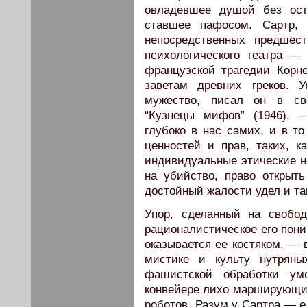
овладевшее душой без ост
ставшее пафосом. Сартр, 
непосредственных предшес
психологического театра — 
французской трагедии Корн
заветам древних греков. 
мужество, писал он в св
“Кузнецы мифов” (1946), 
глубоко в нас самих, и в т
ценностей и прав, таких, к
индивидуальные этические н
на убийство, право открыт
достойный жалости удел и та
Упор, сделанный на свобод
рационалистическое его пони
оказывается ее костяком, — 
мистике и культу нутряны
фашистской обработки ум
конвейере лихо марширующи
роботов. Разум у Сартра — е