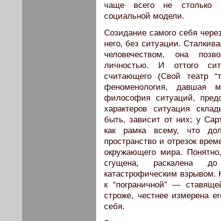
чаще всего не столько с
социальной модели.
Созидание самого себя через
него, без ситуации. Сталкива
человечеством, она позво
личностью. И оттого си
считающего (Свой театр “
феноменология, давшая м
философия ситуаций, пред
характеров ситуация склад
быть, зависит от них; у Сар
как рамка всему, что до
пространство и отрезок вре
окружающего мира. Понятно
сгущена, раскалена д
катастрофическим взрывом. Н
к “пограничной” — ставяще
строже, честнее измерена ег
себя.