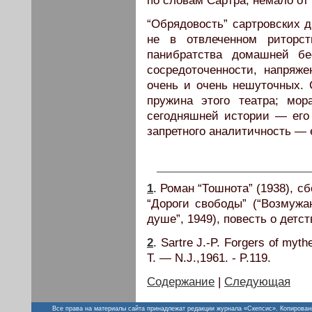
по словам Сартра, немало от
“Обрядовость” сартровских 
не в отвлеченном риторс
панибратства домашней б
сосредоточенности, напряже
очень и очень нешуточных. 
пружина этого театра; мо
сегодняшней истории — его
запретного аналитичность — е
1
. Роман “Тошнота” (1938), сб
“Дороги свободы” (“Возмужан
душе”, 1949), повесть о детст
2
. Sartre J.-P. Forgers of myth
T. — N.J.,1961. - P.119.
Содержание
|
Следующая
Все права на материалы сайта принадлежат редакции журнала «Скепсис». Копирован