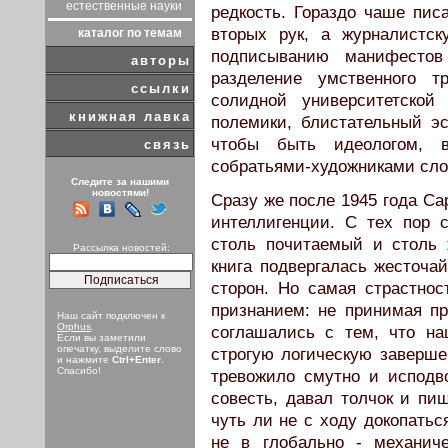
естественные науки
редкость. Гораздо чаше пи
вторых рук, а журналистс
каталог по темам
подписыванию манифесто
авторы
разделение умственного т
ссылки
солидной университетской 
книжная лавка
полемики, блистательный эсс
чтобы быть идеологом, 
связь
собратьями-художниками сло
Следите за нашими
новостями!
Сразу же после 1945 года Са
интеллигенции. С тех пор 
cтоль почитаемый и столь 
Рассылка новостей:
книга подвергалась жесточа
сторон. Но самая страстнос
признанием: не принимая п
Наш сайт подключен к
Orphus
.
соглашались с тем, что на
Если вы заметили
опечатку, выделите слово
строгую логическую заверше
и нажмите
Ctrl+Enter
.
Спасибо!
тревожило смутно и исподв
совесть, давал толчок и пи
чуть ли не с ходу докопатьс
не в глобально - механич