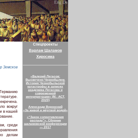
Eng
De
Спецпроекты
Варлам Шаламов
Хиросима
р Земсков
«Валерий Легасов:
Высвечено Чернобылем.
История Чернобыльской
катастрофы в записях
академика Легасова и
 Германию
современной
тературе.
интерпретации» (М.: АСТ,
2020)
секречена.
ло вокруг
Александр Воронский
«За живой и мёртвой водой»
 и в нашей
ование.
«“Закон сопротивления
распаду”». Сборник
шаламовской конференции
ам, среди
— 2017
правления
по делам