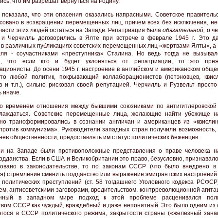
ись, что им разрешат вернуться на Родину.
 показала, что эти опасения оказались напрасными. Советское правитель
совано в возвращении перемещенных лиц, причем всех без исключения, не
части этих людей остаться на Западе. Репатриация была
обязательной,
о ч
 и Черчилль договорились в Ялте при встрече в феврале 1945 г. Это д
 в различных публикациях советских перемещенных лиц «жертвами Ялты», а 
ля - соучастниками «преступника» Сталина. Но ведь тогда не вызывал
й, что если кто и будет уклоняться от репатриации, то это преж
ационисты. До осени 1945 г. настроение в английском и американском обще
что любой политик, покрывающий коллаборационистов (петэновцев, квисл
в и т.п.), сильно рисковал своей репутацией. Черчилль и Рузвельт просто
ь иначе.
о временем отношения между бывшими союзниками по антигитлеровской
хлаждаться. Советские перемещенные лица, желающие найти убежище н
но трансформировались в сознании англичан и американцев из «квислин
против коммунизма». Руководители западных стран получили возможность, 
гнев общественности, предоставлять им статус политических беженцев.
и на Западе были противоположные представления о праве человека н
одданства. Если в США и Великобритании это право, безусловно, признавал
овано в законодательстве, то по законам СССР (что было внедрено в
я) стремление сменить подданство или выражение эмигрантских настроений 
 политических преступлений (ст. 58 тогдашнего Уголовного кодекса РСФСР)
м, антисоветскими заговорами, вредительством, контрреволюционной агитац
енный в западном мире подход к этой проблеме расценивался поли
твом СССР как чуждый, враждебный и даже непонятный. Это было одним из 
гося в СССР политического режима, закрытости страны («железный занав