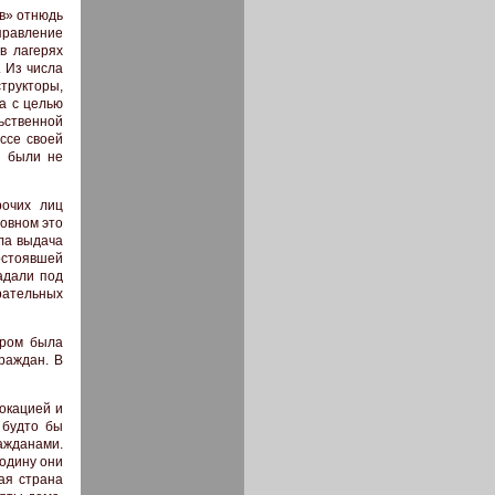
ов» отнюдь
правление
в лагерях
 Из числа
трукторы,
а с целью
льственной
ссе своей
, были не
рочих лиц
новном это
ла выдача
стоявшей
адали под
рательных
ором была
раждан. В
вокацией и
 будто бы
ражданами.
Родину они
ая страна