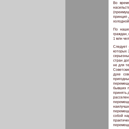
Во врем
насиль
(преимущ
принцип 
холодной
По наше
граждан, 
1 млн чел
Следует 
которых 
серьезны
стран до
не для т
Советски
духе сов
пригодн
перемеще
бывших п
принять 
расселе
перемещ
наилучши
перемеще
собой на
практиче
перемеще