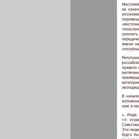
Массовая
не означ
уполномо
перемеще
«восточн
технолог
склонить
передаче
имели на
способны
Репатриа
российск
правило 
англича
преимуще
категори
экспедиц
В начале
изложена
нем, в ча
«...Люди
т.п. отр
Советска
Эти люди
будто бы