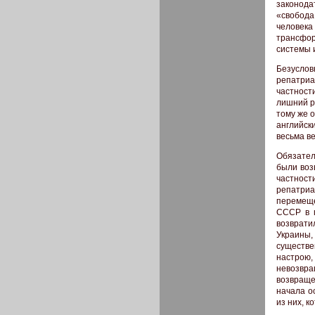
законода
«свобода
человек
трансфо
системы 
Безуслов
репатриа
частност
лишний р
тому же 
английск
весьма в
Обязател
были воз
частност
репатриа
перемеще
СССР в г
возврати
Украины
существ
настрою,
невозвра
возвраще
начала о
из них, к