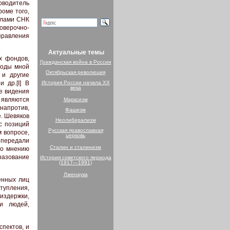
ководитель
оме того,
елами СНК
оверочно-
правления
Актуальные темы
х фондов,
Гражданская война в России
годы мной
Октябрьская революция
 и другие
 др.[I] В
История России начала XX
века
е видения
 являются
Марксизм
 напротив,
Фашизм
. Шевяков
Неолиберализм
с позиций
Русская православная
м вопросе,
церковь
о передали
Сталин и сталинизм
по мнению
разование
История советского периода
(1917—1991)
Лженаука
енных лиц
тупления,
 издержки,
и людей,
пектов, и