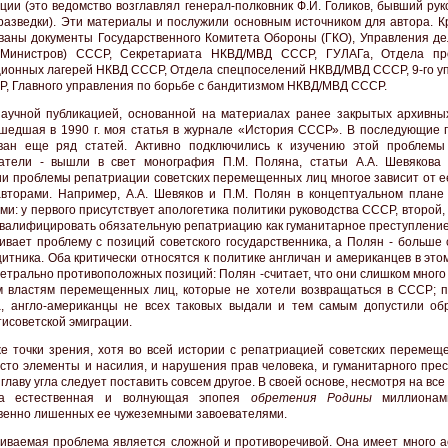
ции (это ведомство возглавлял генерал-полковник Ф.И. Голиков, бывший ру
разведки). Эти материалы и послужили основным источником для автора. Кр
ваны документы Государственного Комитета Обороны (ГКО), Управления д
 Министров) СССР, Секретариата НКВД/МВД СССР, ГУЛАГа, Отдела пр
ионных лагерей НКВД СССР, Отдела спецпоселений НКВД/МВД СССР, 9-го у
, Главного управления по борьбе с бандитизмом НКВД/МВД СССР.
аучной публикацией, основанной на материалах ранее закрытых архивны
шедшая в 1990 г. моя статья в журнале «История СССР». В последующие 
ван еще ряд статей. Активно подключились к изучению этой проблемы
атели - вышли в свет монография П.М. Поляна, статьи А.А. Шевякова и
и проблемы репатриации советских перемещенных лиц многое зависит от е
вторами. Например, А.А. Шевяков и П.М. Полян в концептуальном плане
ми: у первого присутствует апологетика политики руководства СССР, второй,
квалифицировать обязательную репатриацию как гуманитарное преступление
ивает проблему с позиций советского государственника, а Полян - больше 
итника. Оба критически относятся к политике англичан и американцев в это
метрально противоположных позиций: Полян -считает, что они слишком мног
м властям перемещенных лиц, которые не хотели возвращаться в СССР; 
, англо-американцы не всех таковых выдали и тем самым допустили об
тисоветской эмиграции.
е точки зрения, хотя во всей истории с репатриацией советских перемещ
сто элементы и насилия, и нарушения прав человека, и гуманитарного прес
 главу угла следует поставить совсем другое. В своей основе, несмотря на все
а естественная и волнующая эпопея
обретения Родины
миллионам
венно лишенных ее чужеземными завоевателями.
иваемая проблема является сложной и противоречивой. Она имеет много ас