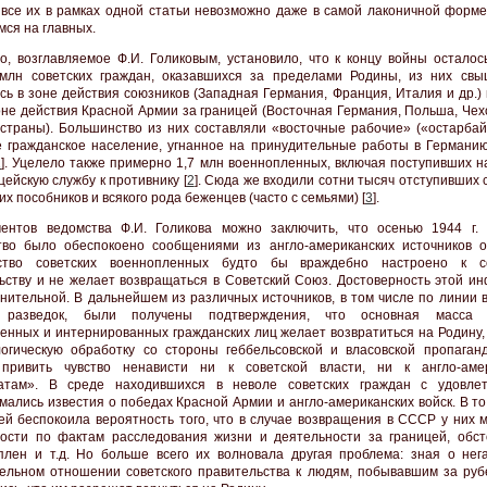
 все их в рамках одной статьи невозможно даже в самой лаконичной форме
мся на главных.
о, возглавляемое Ф.И. Голиковым, установило, что к концу войны осталос
 млн советских граждан, оказавшихся за пределами Родины, из них с
сь в зоне действия союзников (Западная Германия, Франция, Италия и др.)
зоне действия Красной Армии за границей (Восточная Германия, Польша, Че
 страны). Большинство из них составляли «восточные рабочие» («остарбайт
е гражданское население, угнанное на принудительные работы в Германию
1
]. Уцелело также примерно 1,7 млн военнопленных, включая поступивших н
цейскую службу к противнику [
2
]. Сюда же входили сотни тысяч отступивших
х пособников и всякого рода беженцев (часто с семьями) [
3
].
ентов ведомства Ф.И. Голикова можно заключить, что осенью 1944 г. 
тво было обеспокоено сообщениями из англо-американских источников о
ство советских военнопленных будто бы враждебно настроено к со
ьству и не желает возвращаться в Советский Союз. Достоверность этой и
нительной. В дальнейшем из различных источников, в том числе по линии 
 разведок, были получены подтверждения, что основная масса с
енных и интернированных гражданских лиц желает возвратиться на Родину,
огическую обработку со стороны геббельсовской и власовской пропаган
 привить чувство ненависти ни к советской власти, ни к англо-аме
ратам». В среде находившихся в неволе советских граждан с удовле
мались известия о победах Красной Армии и англо-американских войск. В т
ей беспокоила вероятность того, что в случае возвращения в СССР у них м
ости по фактам расследования жизни и деятельности за границей, обст
плен и т.д. Но больше всего их волновала другая проблема: зная о нег
ельном отношении советского правительства к людям, побывавшим за руб