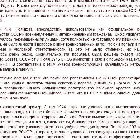
 заботится о своих гражданах, попавших в немецкое рабство. Они будут при
 Родины. В советских кругах считают, что даже те из советских граждан, к
им насилием и террором совершили действия, противные интересам СССР,
ны к ответственности, если они станут честно выполнять свой долг по возв
I].
ю Ф.И. Голикова впоследствии использовалось как официальное о
ьства СССР к военнопленным и интернированным гражданам. Оно с удовле
малось перемещенными лицами, хотя полностью не устраняло мучивших их 
, не было ясности в вопросе о вине военнопленных за то, что они попали в 
ение к уголовной ответственности за это не было отменено, но на
лось очень редко. Окончательно эта проблема была решена Указом П
го Совета СССР от 7 июля 1945 г. «Об амнистии в связи с победой над гит
й»[III]. В соответствии с этим Указом военнослужащие объявлялись непо
ывались в плену [
9
].
тельна легенда о том, что почти все репатрианты якобы были репрессир
, что судьба десятков тысяч советских перемещенных лиц (особенно 
ь трагически. Однако большинство репатриантов избежало арестов. Да
особники фашистов были удивлены тем, что в СССР с ними обошлись дале
как они ожидали.
 характерный пример. Летом 1944 г. при наступлении англо-американских
к ним попадало в плен большое количество немецких солдат и офицеров
аправляли в лагеря на территории Англии. Вскоре выяснилось, что часть эт
ает по-немецки и что это, оказывается, бывшие советские военнослужащие,
ий плен и поступившие затем на службу в немецкую армию. По статье 193 т
го кодекса РСФСР за переход военнослужащих на сторону противника в воен
тривалось только одно наказание - смертная казнь с конфискацией и