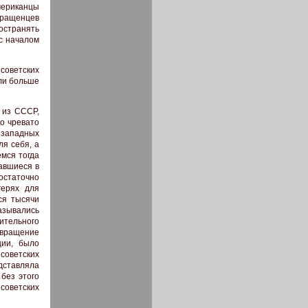
мериканцы
ращенцев
остранять
с началом
советских
 ли больше
 из СССР,
о чревато
 западных
ля себя, а
емся тогда
авшиеся в
остаточно
герях для
ся тысячи
азывались
ительного
звращение
ции, было
 советских
дставляла
без этого
советских