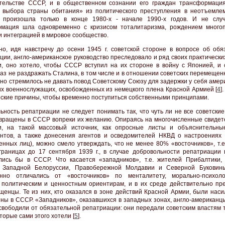
тельстве СССР, и в общественном сознании его граждан трансформаци
 выбора страны обитания» из политического преступления в неотъемле
а произошла только в конце 1980-х - начале 1990-х годов. И не слу
рмация шла одновременно с кризисом тоталитаризма, рождением много
и интеграцией в мировое сообщество.
но, идя навстречу до осени 1945 г. советской стороне в вопросе об обя
ции, англо-американское руководство преследовало и ряд своих практически
и, оно хотело, чтобы СССР вступил на их стороне в войну с Японией, и 
аз не раздражать Сталина, в том числе и в отношении советских перемещен
оно стремилось не давать повод Советскому Союзу для задержки у себя амер
их военнослужащих, освобожденных из немецкого плена Красной Армией [
4
]
еские причины, чтобы временно поступиться собственными принципами.
ьность репатриации не следует понимать так, что чуть ли не все советски
вращены в СССР вопреки их желанию. Опираясь на многочисленные свидете
и, на такой массовый источник, как опросные листы и объяснительны
нтов, а также донесения агентов и осведомителей НКВД о настроениях 
нных лиц), можно смело утверждать, что не менее 80% «восточников», т.е
раницах до 17 сентября 1939 г., в случае добровольности репатриации 
лись бы в СССР. Что касается «западников», т.е. жителей Прибалтики,
, Западной Белоруссии, Правобережной Молдавии и Северной Буковин
енно отличались от «восточников» по менталитету, морально-психоло
 политическим и ценностным ориентирам, и в их среде действительно пр
щенцы. Те из них, кто оказался в зоне действий Красной Армии, были наси
ны в СССР. «Западников», оказавшихся в западных зонах, англо-американцы
свободили от обязательной репатриации: они передали советским властям т
оторые сами этого хотели [
5
].