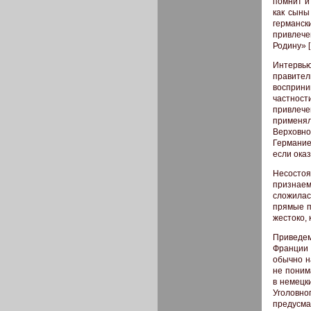
помнит и
как сыны
германск
привлече
Родину» [I
Интервь
правител
восприни
частности
привлеч
применя
Верховно
Германие
если оказ
Несостоя
признаем
сложилас
прямые п
жестоко, 
Приведем
Франции 
обычно н
не поним
в немецк
Уголовно
предусма