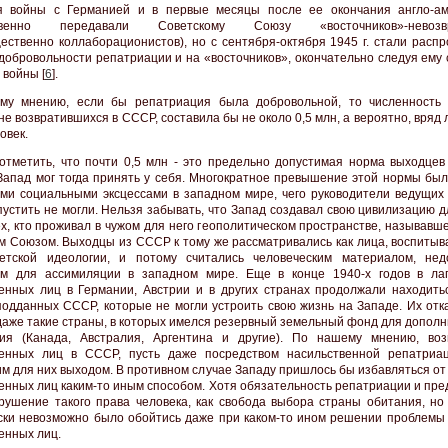
я войны с Германией и в первые месяцы после ее окончания англо-а
ственно передавали Советскому Союзу «восточников»-невозв
ественно коллаборационистов), но с сентября-октября 1945 г. стали распр
добровольности репатриации и на «восточников», окончательно следуя ему 
 войны [
6
].
му мнению, если бы репатриация была добровольной, то численность 
не возвратившихся в СССР, составила бы не около 0,5 млн, а вероятно, вряд
овек.
отметить, что почти 0,5 млн - это предельно допустимая норма выходцев
Запад мог тогда принять у себя. Многократное превышение этой нормы был
ми социальными эксцессами в западном мире, чего руководители ведущих
пустить не могли. Нельзя забывать, что Запад создавал свою цивилизацию д
ех, кто проживал в чужом для него геополитическом пространстве, называвш
м Союзом. Выходцы из СССР к тому же рассматривались как лица, воспитыв
етской идеологии, и потому считались человеческим материалом, нед
ым для ассимиляции в западном мире. Еще в конце 1940-х годов в ла
нных лиц в Германии, Австрии и в других странах продолжали находить
одданных СССР, которые не могли устроить свою жизнь на Западе. Их отк
даже такие страны, в которых имелся резервный земельный фонд для дополн
ния (Канада, Австралия, Аргентина и другие). По нашему мнению, во
енных лиц в СССР, пусть даже посредством насильственной репатриа
м для них выходом. В противном случае Западу пришлось бы избавляться от
нных лиц каким-то иным способом. Хотя обязательность репатриации и пре
рушение такого права человека, как свобода выбора страны обитания, но 
ски невозможно было обойтись даже при каком-то ином решении проблемы 
нных лиц.