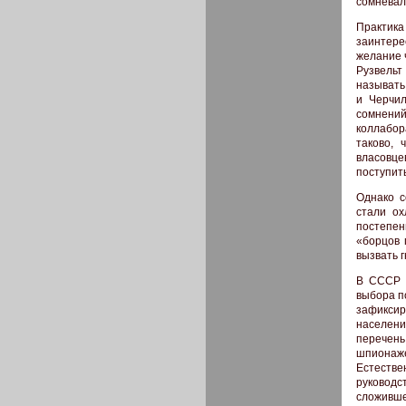
сомневал
Практика
заинтере
желание 
Рузвельт
называть
и Черчил
сомнени
коллабор
таково, 
власовце
поступит
Однако с
стали о
постепен
«борцов 
вызвать 
В СССР 
выбора п
зафиксир
населени
перечень
шпионаже
Естеств
руководс
сложивше