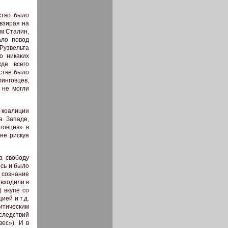
ство было
взирая на
ем Сталин,
ало повод
Рузвельта
о никаких
де всего
стве было
инговцев,
 не могли
 коалиции
а Западе,
говцев» в
не рискуя
а свободу
ось и было
 сознание
входили в
 вкупе со
ией и т.д.
тическим
следствий
ес»). И в