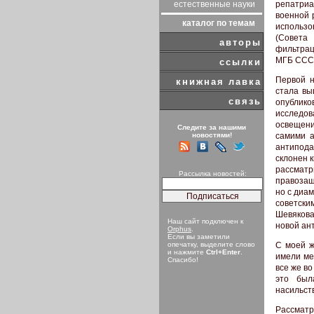
репатриа
естественные науки
военной 
каталог по темам
использо
(Совета
авторы
фильтрац
МГБ СССР
ссылки
Первой н
книжная лавка
стала вы
связь
опублико
исследов
освещени
Следите за нашими
самими а
новостями!
антипода
склонен 
рассматр
Рассылка новостей:
правозащ
но с диа
советски
Шевякова
Наш сайт подключен к
новой ан
Orphus
.
Если вы заметили
С моей ж
опечатку, выделите слово
и нажмите
Ctrl+Enter
.
имели ме
Спасибо!
все же во
это был
насильст
Рассматр