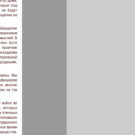
няты дома,
оторые под
 не будут
ращении на
бращение
творением
мыслей. В
плен. Хотя
 практике
резидиума
леровской
дсудными,
ованы. Мы
офицеров)
же многие
ко не так
 войск во
, которых
их пленных
 попавшие
огдашнего
ное время
мущества.