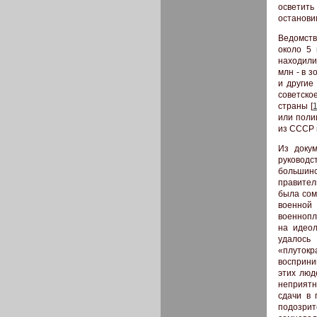
осветить
останови
Ведомств
около 5
находили
млн - в 
и другие
советско
страны [
или поли
из СССР и
Из докум
руководс
большин
правител
была сом
военной
военнопл
на идеол
удалось
«плуток
восприни
этих люд
неприятн
сдачи в 
подозрит