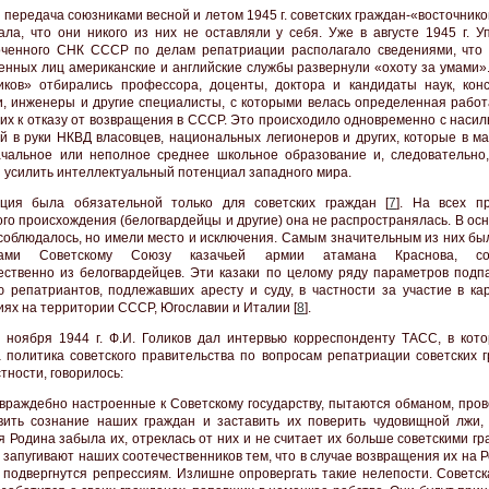
 передача союзниками весной и летом 1945 г. советских граждан-«восточник
ала, что они никого из них не оставляли у себя. Уже в августе 1945 г. У
ченного СНК СССР по делам репатриации располагало сведениями, что 
нных лиц американские и английские службы развернули «охоту за умами».
иков» отбирались профессора, доценты, доктора и кандидаты наук, конс
и, инженеры и другие специалисты, с которыми велась определенная работ
 их к отказу от возвращения в СССР. Это происходило одновременно с наси
й в руки НКВД власовцев, национальных легионеров и других, которые в ма
чальное или неполное среднее школьное образование и, следовательно
 усилить интеллектуальный потенциал западного мира.
ция была обязательной только для советских граждан [
7
]. На всех п
ого происхождения (белогвардейцы и другие) она не распространялась. В ос
соблюдалось, но имели место и исключения. Самым значительным из них бы
нами Советскому Союзу казачьей армии атамана Краснова, со
ственно из белогвардейцев. Эти казаки по целому ряду параметров подп
ю репатриантов, подлежавших аресту и суду, в частности за участие в ка
иях на территории СССР, Югославии и Италии [
8
].
 ноября 1944 г. Ф.И. Голиков дал интервью корреспонденту ТАСС, в кот
 политика советского правительства по вопросам репатриации советских г
стности, говорилось:
, враждебно настроенные к Советскому государству, пытаются обманом, про
авить сознание наших граждан и заставить их поверить чудовищной лжи,
я Родина забыла их, отреклась от них и не считает их больше советскими г
 запугивают наших соотечественников тем, что в случае возвращения их на 
 подвергнутся репрессиям. Излишне опровергать такие нелепости. Советск