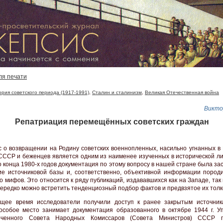
ля печати
ория советского периода (1917-1991)
,
Сталин и сталинизм
,
Великая Отечественная война
Викто
Репатриация перемещённых советских граждан
с о возвращении на Родину советских военнопленных, насильно угнанных в
СССР и беженцев является одним из наименее изученных в исторической ли
о конца 1980-х годов документация по этому вопросу в нашей стране была за
ие источниковой базы и, соответственно, объективной информации породи
о мифов. Это относится к ряду публикаций, издававшихся как на Западе, так
Нередко можно встретить тенденциозный подбор фактов и предвзятое их толк
щее время исследователи получили доступ к ранее закрытым источник
особое место занимает документация образованного в октябре 1944 г. У
оченного Совета Народных Комиссаров (Совета Министров) СССР 