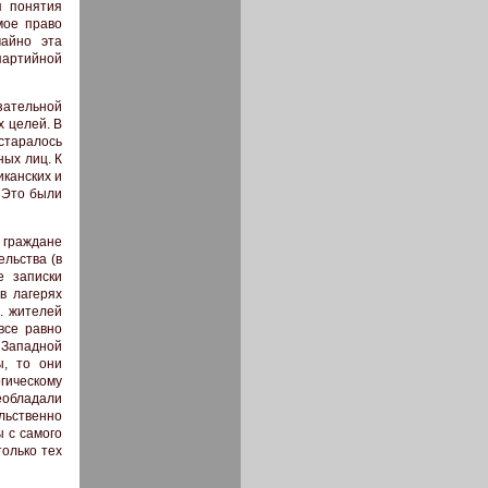
я понятия
мое право
чайно эта
партийной
зательной
х целей. В
старалось
ных лиц. К
иканских и
. Это были
е граждане
льства (в
е записки
в лагерях
. жителей
все равно
 Западной
ы, то они
гическому
еобладали
льственно
 с самого
олько тех