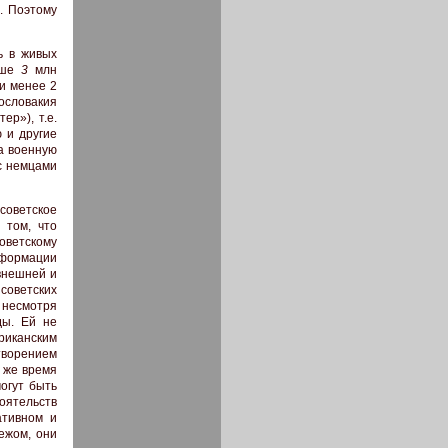
. Поэтому
ь в живых
выше
3
млн
 и менее 2
хословакия
ер»), т.е.
 и другие
а военную
 с немцами
советское
 том, что
ветскому
нформации
внешней и
оветских
 несмотря
ды. Ей не
риканским
творением
о же время
огут быть
оятельств
ативном и
ежом, они