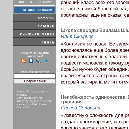
естественные науки
рабочий класс всех его заво
остается самой большой над
каталог по темам
пролетариат еще не сказал св
авторы
ссылки
Школа свободы Варлама Ша
книжная лавка
Илья Смирнов
связь
«Коллизия не новая. Ее запе
вдохновляясь еще более дре
Следите за нашими
против собственных властей 
новостями!
подвести человека к такому 
борьбы нужно будет объедини
Рассылка новостей:
правительства, а страны, всег
который за тирана мстит отеч
Наш сайт подключен к
Orphus
.
Неизбежность одиночества.
Если вы заметили
опечатку, выделите слово
традиция
и нажмите
Ctrl+Enter
.
Сергей Соловьёв
Спасибо!
«Известную сложность для р
создает противоречие, котор
хорошо знаком с его творчес