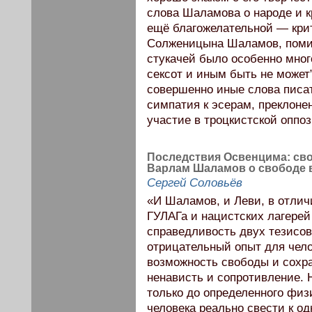
слова Шаламова о народе и к
ещё благожелательной — кри
Солженицына Шаламов, помимо
стукачей было особенно мног
сексот и иным быть не может”
совершенно иные слова писа
симпатия к эсерам, преклоне
участие в троцкистской оппоз
Последствия Освенцима: сво
Варлам Шаламов о свободе 
Сергей Соловьёв
«И Шаламов, и Леви, в отли
ГУЛАГа и нацистских лагерей
справедливость двух тезисов
отрицательный опыт для чело
возможность свободы и сохра
ненависть и сопротивление. 
только до определенного физ
человека реально свести к о