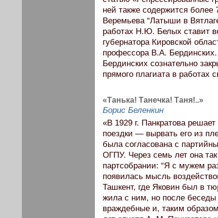
ней также содержится более 
Веремьева “Латыши в Вятлаге
работах Н.Ю. Белых ставит в
губернатора Кировской област
профессора В.А. Бердинских.
Бердинских сознательно закр
прямого плагиата в работах с
«Танька! Танечка! Таня!..»
Борис Беленкин
«В 1929 г. Панкратова решает
поездки — вырвать его из пл
была согласована с партийным
ОГПУ. Через семь лет она та
партсобрании: “Я с мужем разо
появилась мысль воздействов
Ташкент, где Яковин был в тю
жила с ним, но после беседы
враждебные и, таким образом