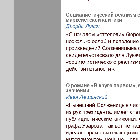
Социалистический реализм с
марксистской критики
Дьердь Лукач
«С началом «оттепели» бюрок
несколько ослаб и появление
произведений Солженицына о
свидетельствовало для Лукач
«социалистического реализм
действительности».
О романе «В круге первом»,
значении
Иван Лещинский
«Нынешний Солженицын чист
из рук президента, имеет ста
публицистические книжонки, 
графа Уварова. Так вот не н
идеалы прямо вытекающими и
интеллигентом меньше – од