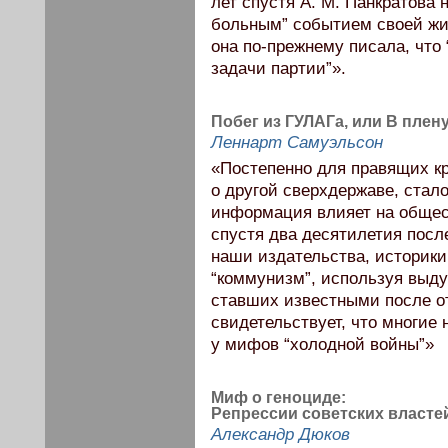
лет спустя А. М. Панкратова
больным” событием своей жи
она по-прежнему писала, что 
задачи партии”».
Побег из ГУЛАГа, или В пле
Леннарт Самуэльсон
«Постепенно для правящих кр
о другой сверхдержаве, стало
информация влияет на общест
спустя два десятилетия посл
наши издательства, историки
“коммунизм”, используя выдум
ставших известными после отк
свидетельствует, что многие 
у мифов “холодной войны”»
Миф о геноциде:
Репрессии советских властей
Александр Дюков