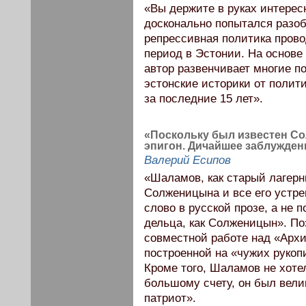
«Вы держите в руках интерес
досконально попытался разоб
репрессивная политика пров
период в Эстонии. На основе
автор развенчивает многие п
эстонские историки от поли
за последние 15 лет».
«Поскольку был известен Со
эпигон. Дичайшее заблуждени
Валерий Есипов
«Шаламов, как старый лагерни
Солженицына и все его устре
слово в русской прозе, а не п
дельца, как Солженицын». По
совместной работе над «Архип
построенной на «чужих рукоп
Кроме того, Шаламов не хоте
большому счету, он был велик
патриот».