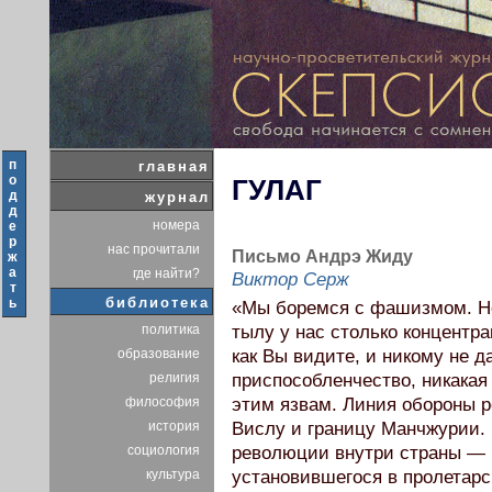
п
главная
о
ГУЛАГ
д
журнал
д
номера
е
р
нас прочитали
Письмо Андрэ Жиду
ж
а
где найти?
Виктор Серж
т
библиотека
ь
«Мы боремся с фашизмом. Но
политика
тылу у нас столько концентра
образование
как Вы видите, и никому не д
религия
приспособленчество, никакая
философия
этим язвам. Линия обороны р
история
Вислу и границу Манчжурии.
социология
революции внутри страны — 
культура
установившегося в пролетар