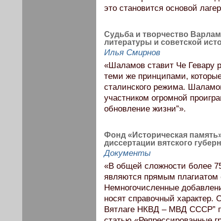
это становится основой лагер
Судьба и творчество Варлам
литературы и советской ист
Илья Смирнов
«Шаламов ставит Че Гевару р
теми же принципами, которы
сталинского режима. Шаламов
участником огромной проигра
обновление жизни”».
Фонд «Историческая память»
диссертации вятского губер
Документы
«В общей сложности более 7
являются прямым плагиатом 
Немногочисленные добавлени
носят справочный характер. 
Вятлаге НКВД – МВД СССР” п
статью «Репрессированные гр