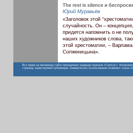
The rest is silence и беспросв
Юрий Муравьёв
«Заголовок этой “хрестомати
случайность. Он – концепция
придется напомнить о не по
наших художников слова, так
этой хрестоматии, – Варлам
Солженицына».
Все права на материалы сайта принадлежат редакции журнала «Скепсис». Копирован
страницу заимствуемой публикации; коммерческое использование возможно только п