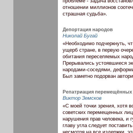
проблеме - задача восстанов
отношении миллионов соотеч
страшная судьба».
Депортация народов
Николай Бугай
«Необходимо подчеркнуть, чт
ущерб стране, в первую очер
обитания переселяемых народ
Прерывались устоявшиеся эк
народами-соседями, деформи
Был заметно подорван автори
Репатриация перемещённых 
Виктор Земсков
«С моей точки зрения, хотя 
советских перемещенных лиц
нарушения прав человека, и г
главу угла следует поставить
несмотря на все издержки, э