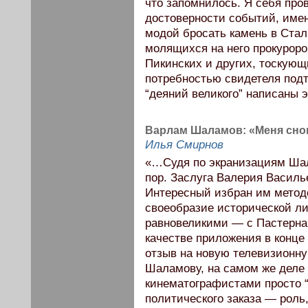
что запомнилось. Я себя про
достоверности событий, имен
модой бросать камень в Стал
молящихся на него прокурор
Пикинских и других, тоскующ
потребностью свидетеля под
“деяний великого” написаны 
Варлам Шаламов: «Меня снов
Илья Смирнов
«…Судя по экранизациям Шал
пор. Заслуга Валерия Василь
Интересный избран им методо
своеобразие исторической ли
равновеликими — с Пастерна
качестве приложения в конце
отзыв на новую телевизионну
Шаламову, на самом же деле
кинематографистами просто 
политического заказа — рол