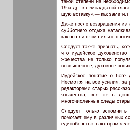
такой степени на необхо­дим
19 и др. в семнадцатой глав
шую вставку»,— как заметил
Даже после возвращения из и
субботнего отдыха наталкив
как он слишком сильно прот
Следует также признать, хот
что иудейское духовенство 
жречества не только попу­
возвышенное, духовное пони
Иудейское понятие о боге 
Несмотря на все усилия, за
редакторами старых рассказо
язычества, все же в дош
многочи­сленные следы стары
Следует только вспомнить 
помогает ему в различных со
единоборство, в котором чело