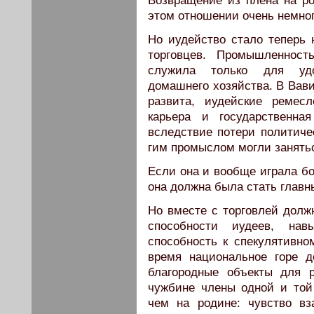
Возвращение из плена на ро
этом отношении очень немно
Но иудейство стало теперь 
торговцев. Промышленнос
служила только для удо
домашнего хозяйства. В Вав
развита, иудейские ре­мес
карьера и госу­дарственн
вследствие потери политиче
гим промыслом могли занятьс
Если она и вообще играла бо
она должна была стать главн
Но вместе с торговлей долж
способности иудеев, нав
способность к спекулятивно
время национальное горе д
благородные объекты для 
чужбине члены одной и той
чем на родине: чувство в