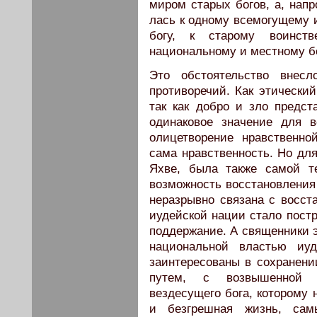
миром старых богов, а, напр
лась к одному всемогущему
богу, к старому воинстве
национальному и местному б
Это обстоятельство внес
противоречий. Как этический
так как добро и зло предс
одинаковое значение для в
олицетворение нрав­ственн
сама нрав­ственность. Но дл
Яхве, была также самой т
возможность восстановления
неразрывно связана с восст
иудейской нации стало постр
поддержание. А священники э
национальной властью иу
заинтересованы в сохранении
путем, с возвышенной ф
вездесущего бога, которому 
и безгрешная жизнь, сам