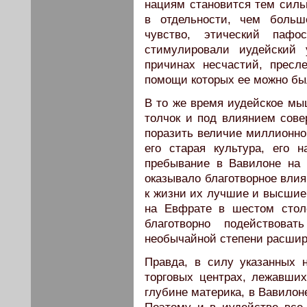
нациям становится тем силь
в отдельности, чем больш
чувство, этический пафо
стимулировали иудейский
причинах несчастий, пресл
помощи которых ее можно бы
В то же время иудейское м
толчок и под влиянием сове
поразить величие миллионно­
его старая культура, его 
пребывание в Вавилоне на 
оказывало благотворное вли
к жизни их лучшие и высшие 
на Евфрате в шестом стол
благотворно подействов
необычайной степени расши­р
Правда, в силу указанных 
торговых центрах, лежавших
глубине материка, в Вавилон