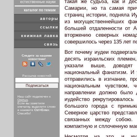
такая же судьба, как и де
естественные науки
Самарии, но та самая при
каталог по темам
страниц истории, подняла Иу
авторы
из могуще­ственнейших фа
ссылки
большей отдаленности от А
вторжению северных нома
книжная лавка
совершилось через 135 лет 
связь
Вот почему иудеи подвергал
Следите за нашими
десять израильских племен,
новостями!
указали выше, доводят
национальный фанатизм. И 
Рассылка новостей:
отправились в изгнание, п
национальным чувством, 
направлении должно было д
Наш сайт подключен к
иудей­ство рекрутировалось
Orphus
.
Если вы заметили
большого города с примык
опечатку, выделите слово
и нажмите
Ctrl+Enter
.
Северное царство представл
Спасибо!
связанных между собою. 
компактную и сплоченную мас
Несмотря на это, и иуд