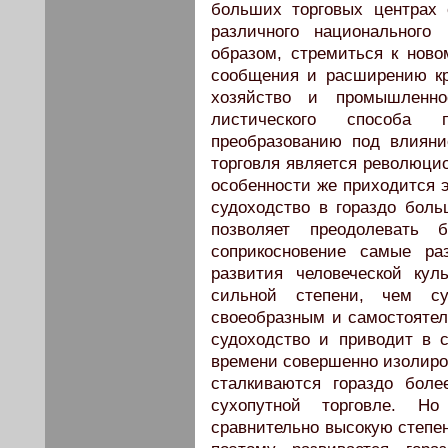
больших торговых центрах 
различного национального
образом, стремиться к но­в
сообщения и расширению кр
хозяйство и промышленно
листического способа 
преобразованию под влияни
торговля является революцио
особенности же приходится э
судоходство в гораздо боль
поз­воляет преодолевать
соприкосновение самые ра
развития человеческой кул
сильной степени, чем с
своеобразным и самостоятел
судоходство и приводит в с
времени совершен­но изолиро
стал­киваются гораздо бол
сухопутной торговле. Но 
сравнительно высокую степен