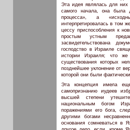
Эта идея являлась для них 
самого начала, она была 
процесса», а «исходн
интерпретировалась в том же
цессу приспособления к но
простым устным пред
засвидетельствована док
господство в Израиле свящ
истории Израиля; что же 
существования которых не
позднейшее уклонение от вер
которой они были фактически
Эта концепция имела ещ
самопризнанию иудеев изб
высшей степени утешит
национальным богом Изр
поражениями его бога, сле
другими богами несравнен
основания сомневаться в Я
другое дело, если, кроме Я