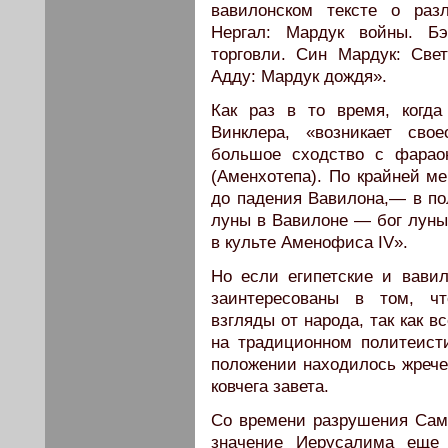
вавилонском тексте о раз
Нергал: Мардук войны. Бэ
торговли. Син Мардук: Све
Адду: Мардук дождя».
Как раз в то время, когд
Винклера, «возникает сво
большое сходство с фарао
(Аменхотепа). По крайней ме
до падения Вавилона,— в по
луны в Ва­вилоне — бог луны 
в культе Аменофиса IV».
Но если египетские и вави
заинтересованы в том, чт
взгляды от народа, так как 
на традиционном поли­теист
положении находилось жрече
ковчега завета.
Со времени разрушения Сама
значение Иерусалима еще 