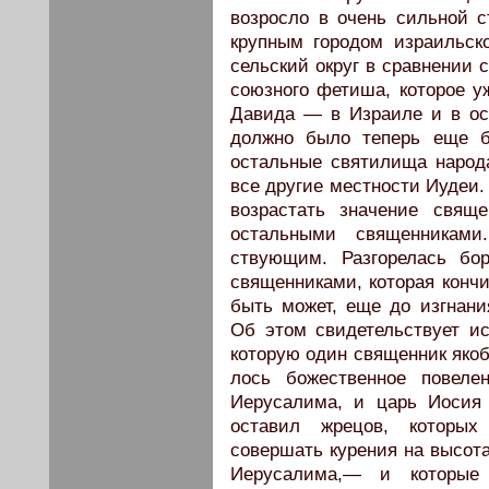
возросло в очень сильной 
крупным городом израиль­ск
сельский округ в сравнении 
союз­ного фетиша, которое 
Давида — в Израиле и в ос
должно было теперь еще б
остальные святилища народа
все другие местности Иудеи.
возрастать значение свящ
осталь­ными священникам
ствующим. Разгорелась бо
священниками, которая конч
быть может, еще до изгнани
Об этом свидетельствует ис
которую один священник якоб
лось божественное повеле
Иерусалима, и царь Иосия 
оставил жрецов, которых
совершать курения на высота
Иерусалима,— и которые