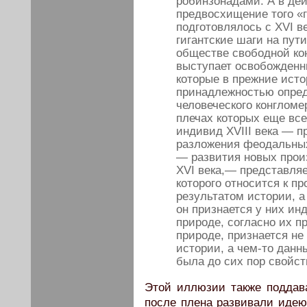
робинзонадами. А в дей
предвосхищение того «г
подготовлялось с XVI ве
гигантские шаги на пути
обществе свободной ко
выступает освобожденны
которые в прежние исто
принадлежностью опред
человеческого конгломер
плечах которых еще все
индивид XVIII века — пр
разложения феодальных
— развития новых произ
XVI века,— представля
которого относится к п
результатом истории, а
он признается у них ин
природе, согласно их п
природе, признается не
истории, а чем-то дан
была до сих пор свойст
Этой иллюзии также поддава
после плена развивали идею