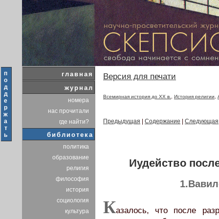
п
главная
Версия для печати
о
д
журнал
д
Всемирная история до XX в.
,
История религии
,
номера
е
р
нас прочитали
ж
а
Предыдущая
|
Содержание
|
Следующая
где найти?
т
библиотека
ь
политика
образование
Иудейство после
религия
философия
1.Вавил
история
социология
К
азалось, что после раз
культура