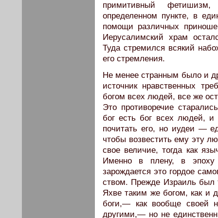
примитивный фетишизм,
определенном пункте, в еди
помощи раз­личных приноше
Иерусалимский храм остал
Туда стремился всякий набо
его стремления.
Не менее странным было и дру
источник нравственных тре
богом всех людей, все же ос
Это противо­речие старалис
бог есть бог всех людей, 
почитать его, но иудеи — е
чтобы возвестить ему эту лю
свое величие, тогда как язы
Именно в плену, в эпоху 
зарождается это гордое само
ством. Прежде Израиль был т
Яхве таким же богом, как и 
боги,— как вообще своей 
другими,— но не единственн