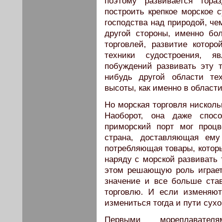
поэтому развивается гора
построить крепкое морское с
господства над природой, че
другой стороны, именно бо
торговлей, развитие котор
техники судостроения, 
побуждений развивать эту 
нибудь другой области тех
высоты, как именно в област
Но морская торговля нисколь
Наоборот, она даже спосо
приморский порт мог процв
страна, доставляющая ему
потребляющая товары, которы
наряду с морской развивать 
этом решающую роль играет
значение и все больше ста
торговлю. И если изменяют
измениться тогда и пути сухо
Первыми мореплавател