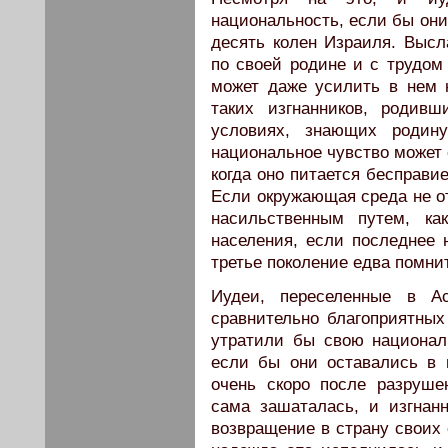
национальность, если бы они 
десять колен Израиля. Высл
по своей родине и с трудом 
может даже усилить в нем 
таких изгнанников, родив
условиях, знающих родину
национальное чувство может 
когда оно питается бесправи
Если окружающая среда не от
насильственным путем, ка
населения, если последнее н
третье поколение едва помни
Иудеи, переселенные в А
сравнительно благоприятных 
утратили бы свою национал
если бы они оставались в 
очень скоро после разруш
сама заша­талась, и изгнан
возвращение в страну своих 