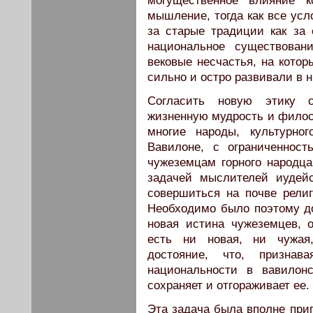
могущественное влияние к
мышление, тогда как все усл
за старые традиции как за 
национальное существован
вековые несчастья, на котор
сильно и остро развивали в 
Согласить новую этику 
жизненную мудрость и фило
многие народы, культурно
Вавилоне, с ограниченност
чужеземцам горного на­родц
задачей мыс­лителей иуде
совер­шиться на почве рели
Необходимо было поэтому док
новая истина чужеземцев, о
есть ни новая, ни чужая,
достояние, что, призна
национальности в вавилон­
сохраняет и отгора­живает ее.
Эта задача была вполне приг