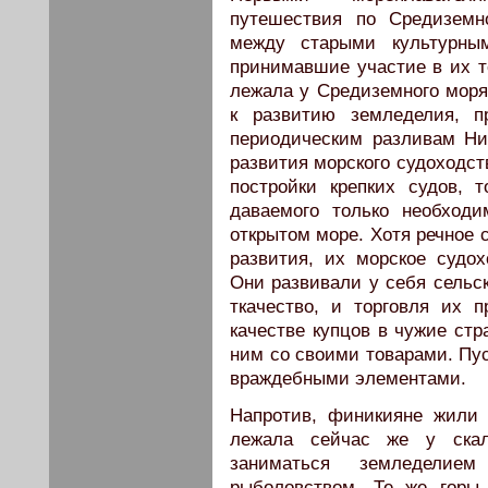
путешествия по Средизем
между старыми культурн
принимавшие участие в их то
лежала у Средиземного моря.
к развитию земледелия, пр
периодиче­ским разливам Н
развития морского судоходст
постройки крепких судов, 
даваемого только необходи
открытом море. Хотя речное 
развития, их морское судох
Они развивали у себя сельск
ткачество, и торговля их 
качестве купцов в чужие стр
ним со своими товарами. Пу­
враждебными элементами.
Напротив, финикияне жили 
лежала сейчас же у скал
заниматься земледелие
рыболовством. Те же горы 