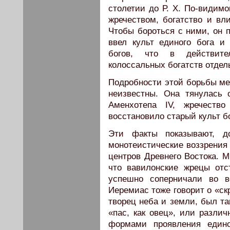
столетии до Р. X. По-видимо
жречеством, богатство и вл
Чтобы бо­роться с ними, он 
ввел культ единого бога и
богов, что в действите
колоссальных богатств отдел
Подробности этой борьбы ме
неизвестны. Она тянулась 
Аменхотепа IV, жречеств
восстановило старый культ б
Эти факты показывают, д
монотеистические воззрения 
центров Древнего Востока. М
что вавилонские жрецы отс
успешно сопер­ничали во 
Иеремиас тоже говорит о «ск
творец неба и земли, был та
«пас, как овец», или разли
формами проявления едино