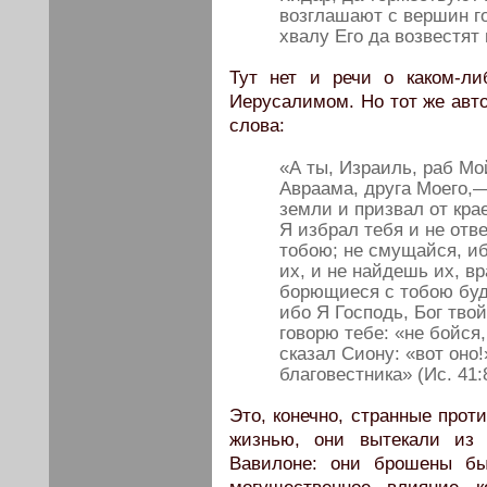
возглашают с вершин го
хвалу Его да возвестят 
Тут нет и речи о каком-л
Иерусалимом. Но тот же авт
слова:
«А ты, Израиль, раб Мо
Авраама, друга Моего,—
земли и призвал от крае
Я избрал тебя и не отве
тобою; не смущайся, иб
их, и не найдешь их, в
борющиеся с тобою буду
ибо Я Господь, Бог твой
говорю тебе: «не бойся
сказал Сиону: «вот оно
благовестника» (Ис. 41:8
Это, конечно, странные прот
жизнью, они вытекали из 
Вавилоне: они брошены бы