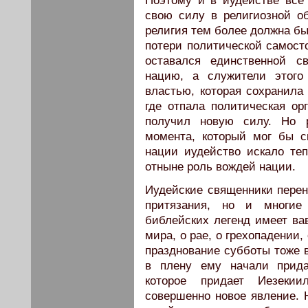
Поэтому и в иудействе все
свою силу в религиозной об
рели­гия тем более должна б
потери политической самост
оставался единственной с
нацию, а служители этого
властью, которая сохранила 
где отпала политическая ор
получил новую силу. Но р
момента, который мог бы с
нации иудейство искало те
отныне роль вождей нации.
Иудейские священники переня
притязания, но и многие
библейских легенд имеет вав
мира, о рае, о грехопадении,
празднование субботы тоже в
в плену ему начали придав
которое придает Иезекиил
совершенно новое явление. Н