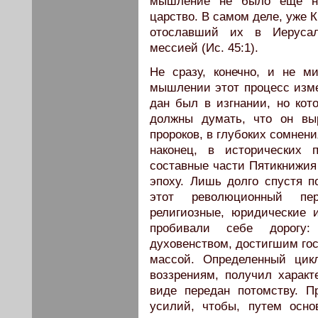
мышление не было еще на­
царство. В самом деле, уже 
отославший их в Иерусал
мессией (Ис. 45:1).
Не сразу, конечно, и не 
мышлении этот процесс изме
дан был в изгнании, но кот
должны думать, что он вы
пророков, в глубоких сомнени
наконец, в исторических п
составные части Пятикнижия 
эпоху. Лишь долго спустя п
этот революционный пер
религиозные, юридические 
пробивали себе дорогу:
духовенством, достигшим гос
массой. Опреде­ленный цик
воззре­ниям, получил харак
виде передан потомству. 
усилий, чтобы, путем осно