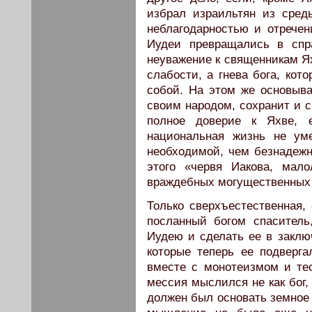
избрал израильтян из сред
неблагодарностью и отречен
Иудеи превращались в спра
неуважение к священникам Ях
слабости, а гнева бога, кот
собой. На этом же основыва
своим народом, сохранит и с
полное доверие к Яхве, е
национальная жизнь не ум
необходимой, чем безнадежн
этого «червя Иакова, мало
враждебных могу­щественных
Только сверхъестественная, 
посланный богом спаситель
Иудею и сделать ее в заклю
которые теперь ее подвер­г
вместе с монотеизмом и те
мессия мыслился не как бог, 
должен был основать земное 