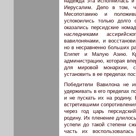
надежда эта исполнилась и
Иерусалим. Дело в том, ч
Месопотамию и положив­
успокоились только долго
оказались персидские нома
наследниками ассирийс
вавилонянами, и восстанов
но в несравненно больших ра
Египет и Малую Азию. К
администрацию, которая впе
для мировой монархии, 
установить в ее пределах по
Победители Вавилона не и
удерживать в его пределах п
и не пускать их на родину. 
встретившими сопротивления
че­рез год царь персидск
родину. Их пленение длилось 
успели до такой степени сж
часть их воспользовалас