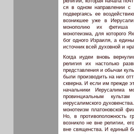
религии, кото­рая начала по
ся в одном направлении с 
подвергаясь ее воздействи
возникшее уже в Иерусали
монополию их фетиша на
монотеизма, для которого Я
бог одного Израиля, а едины
источник всей духовной и нр
Когда иудеи вновь вернули
религия их настолько разв
представления и обычаи куль
были производить на них отт
скверна. И ес­ли им прежде э
начальники Иерусалима мо
провинциальным культам
иерусалимского духовенства.
монотеизм платоновской фил
Но, в противоположность гр
возникло не вне религии, ег
вне священства. И единый бо