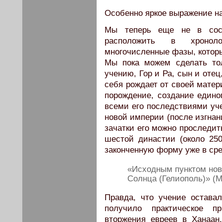
Особенно яркое выражение на
Мы теперь еще не в сост
расположить в хронолог
многочисленные фазы, которы
Мы пока можем сделать тол
учению, Гор и Ра, сын и оте
себя рождает от своей матер
по­рождение, создание едино
всеми его последствиями уче
новой империи (после изгнан
зачатки его можно про­следи
шестой династии (около 250
законченную форму уже в сред
«Исходным пунктом ново
Солнца (Гелиополь)» (М
Правда, что учение остава
получило практическое п
вторжения евреев в Ханаан,