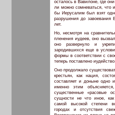
осталось в Вавилоне, где он
ли можно сомневаться, что 
бы Иерусалим был взят одн
разрушения до завоевания 
лет.
Но, несмотря на сравнитель
пленения иудеев, оно вызва
оно развернуло и укреп
зародившихся еще в услови
формы в соответствии с сво
теперь по­ставлено иудейство
Оно продолжало существовать
крестьян, как нация, сост
составляет и доныне одно 
именно этим объясняется
существенные «расо­вые о
сущности не что иное, как
самой высокой степени в
городах и отсутствия свеж