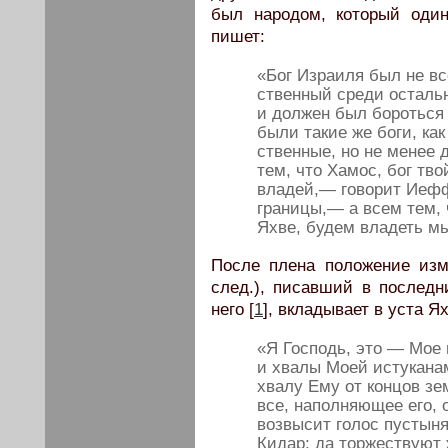
был на­родом, который оди
пишет:
«Бог Израиля был не в
ственный среди остальн
и должен был бороться 
были такие же боги, как
ственные, но не менее 
тем, что Хамос, бог тво
владей,— говорит Иеф
границы,— а всем тем, 
Яхве, будем владеть м
После плена положение изм
след.), писавший в последн
него [
1
], вкладывает в уста 
«Я Господь, это — Мое
и хвалы Моей истуканам
хвалу Ему от концов зе
все, наполняющее его, 
возвысит голос пустыня 
Кидар; да торжествуют 