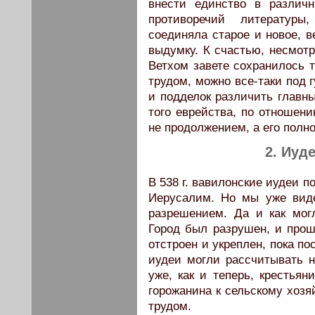
внести единство в различ
противоречий литературы
соединяла старое и новое, в
выдумку. К счастью, несмотр
Ветхом завете сохранилось т
трудом, можно все-таки под
и подделок различить главны
того еврейства, по отноше­н
не продолже­нием, а его пол
2. Иуд
В 538 г. вавилонские иудеи 
Иерусалим. Но мы уже виде
разрешением. Да и как мог
Город был разрушен, и прош
отстроен и укреплен, пока по
иудеи могли рассчитывать н
уже, как и теперь, крестьян
горожанина к сельскому хозя
трудом.