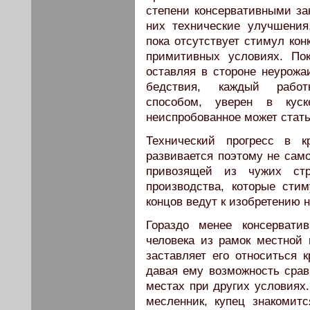
степени консервативными за
них технические улучшения
пока отсутствует сти­мул ко
примитивных условиях. По
оставляя в стороне неурожа
бедствия, каждый работ
способом, уверен в кус
неиспробованное может стать
Технический прогресс в к
развивается поэтому не само
привозящей из чужих ст
производства, которые стим
концов ведут к изобретению 
Гораздо менее консервати
человека из рамок местной 
заставляет его относиться 
давая ему возможность сравн
местах при других условиях.
месленник, купец знакомитс