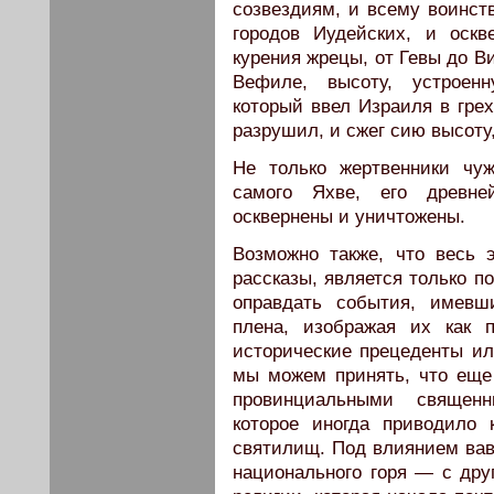
созвездиям, и всему воинств
городов Иудейских, и оск
курения жрецы, от Гевы до Ви
Вефиле, высоту, устроен
который ввел Израиля в грех
разрушил, и сжег сию высоту, 
Не только жертвенники чу
самого Яхве, его древн
осквернены и уничтожены.
Возможно также, что весь э
рассказы, является только п
оправдать события, имевш
плена, изображая их как 
исторические пре­цеденты ил
мы мо­жем принять, что ещ
провинциальными священни
которое иногда приводило 
святилищ. Под влиянием вав
национального горя — с друг