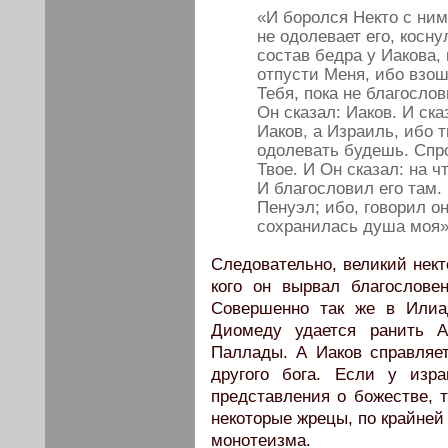
«И боролся Некто с ним
не одолевает его, косн
состав бедра у Иакова, 
отпусти Меня, ибо взош
Тебя, пока не благослов
Он сказал: Иаков. И ска
Иаков, а Израиль, ибо 
одолевать будешь. Спро
Твое. И Он сказал: на 
И благословил его там.
Пенуэл; ибо, говорил он
сохранилась душа моя» 
Следовательно, великий нект
кого он вырвал благослове
Совершенно так же в Илиа
Диомеду удается ранить 
Паллады. А Иаков справляе
другого бога. Если у изр
представления о божестве, 
некоторые жрецы, по крайней
монотеизма.