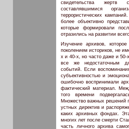
свидетельства жертв с
составлявшимися орган
террористических кампаний
более объективно предста
которые формировали пос
отразились на развитии всег
Изучение архивов, которо
поколением историков, не им
х и 40-х, но часто даже и 50
все же недостаточным дл
событий. Если воспоминани
субъективностью и эмоциона
ошибочно воспринимали арх
фактический материал. Меж
того времени подвергала
Множество важных решений п
устных директив и распоряже
каких архивных фондах. Эт
многих лет после смерти Ста
часть личного архива само