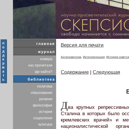
п
главная
Версия для печати
о
д
журнал
д
Антисемитизм
,
Интеллигенция
,
История советск
номера
е
р
нас прочитали
ж
а
Содержание
|
Следующая
где найти?
т
библиотека
ь
политика
образование
религия
Д
философия
ва крупных репрессивны
история
Сталина в которых было ос
социология
кремлевских врачей» и ме
культура
националистической орг