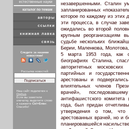
естественные науки
незавершенными. Сталин у
запланированных «показатель
каталог по темам
которое по каждому из этих 
авторы
эти процесса, в случае зав
ссылки
ожидались во второй полови
книжная лавка
крупным реорганизациям в
судьбе нескольких ближайш
связь
Берии, Маленкова, Молотова,
Следите за нашими
5 марта 1953 года, как 
новостями!
биографиях Сталина, спас
авторитетных московски
Рассылка новостей:
партийных и государствен
арестованы и подвергалис
влиятельных членов Пре
Наш сайт подключен к
врачей», последовавше
Orphus
.
Если вы заметили
антифашистского комитета 
опечатку, выделите слово
и нажмите
Ctrl+Enter
.
года, был придан отчетливы
Спасибо!
утверждения о том, что
арестованных врачей, но и б
планировавшейся насильстве