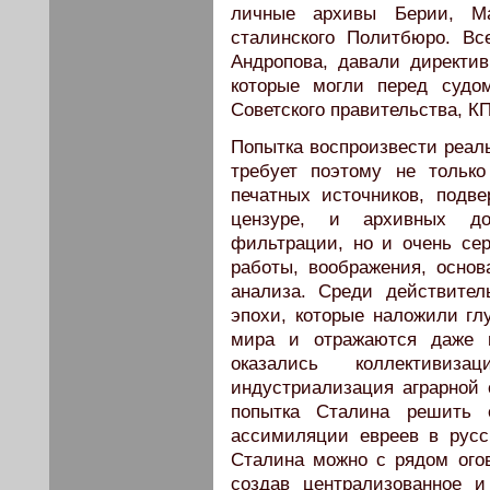
личные архивы Берии, Ма
сталинского Политбюро. В
Андропова, давали директи
которые могли перед судо
Советского правительства, К
Попытка воспроизвести реал
требует поэтому не только
печатных источников, подве
цензуре, и архивных до
фильтрации, но и очень сер
работы, воображения, основ
анализа. Среди действител
эпохи, которые наложили гл
мира и отражаются даже и
оказались коллективиза
индустриализация аграрной 
попытка Сталина решить
ассимиляции евреев в русс
Сталина можно с рядом ого
создав централизованное и