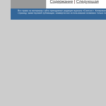
Содержание
|
Следующая
Все права на материалы сайта принадлежат редакции журнала «Скепсис». Копирован
страницу заимствуемой публикации; коммерческое использование возможно только п