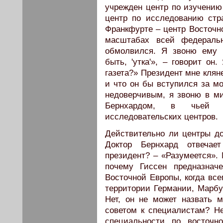
учрежден центр по изучению
центр по исследованию стр
Франкфурте – центр Восточно
масштабах всей федеральн
обмолвился. Я звоню ему 
быть, 'утка'», – говорит он
газета?» Президент мне клян
и что он бы вступился за м
недоверчивым, я звоню в ми
Бернхардом, в чьей к
исследовательских центров.
Действительно ли центры до
Доктор Бернхард отвечае
президент? – «Разумеется». 
почему Гиссен предназнач
Восточной Европы, когда все
территории Германии, Марбу
Нет, он не может назвать 
советом к специалистам? Нет
специальности по восточн