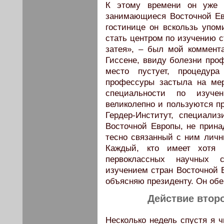
К этому времени он уже р
занимающиеся Восточной Ев
гостинице он вскользь упоми
стать центром по изучению 
затея», – был мой коммент
Гиссене, ввиду болезни про
место пустует, процедура
профессуры застыла на мер
специальности по изуче
великолепно и пользуются п
Гердер-Институт, специали
Восточной Европы, не прина
тесно связанный с ним лич
Каждый, кто имеет хотя 
первоклассных научных с
изучением стран Восточной Е
объясняю президенту. Он обе
Действие второ
Несколько недель спустя я ч