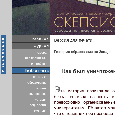
п
главная
Версия для печати
о
д
журнал
д
Реформа образования на Западе
номера
е
р
нас прочитали
ж
а
где найти?
т
Как был уничтоже
библиотека
ь
политика
образование
Э
религия
та история произошла о
философия
беззастенчивая наглость 
история
превосходно организованны
социология
университетам. Её автор мож
культура
что с недавних пор преподаё