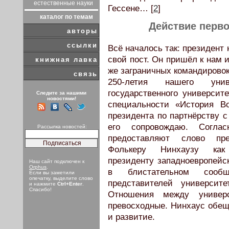
естественные науки
Гессене… [
2
]
каталог по темам
Действие перво
авторы
ссылки
Всё началось так: президент
свой пост. Он пришёл к нам 
книжная лавка
же заграничных командировок
связь
250-летия нашего униве
государственного университ
Следите за нашими
новостями!
специальности «История В
президента по партнёрству с
его сопровождаю. Соглас
Рассылка новостей:
предоставляют слово пре
Фолькеру Нинхаузу
как
президенту западноевропейс
Наш сайт подключен к
Orphus
.
в блистательном сообщ
Если вы заметили
опечатку, выделите слово
представителей университе
и нажмите
Ctrl+Enter
.
Спасибо!
Отношения между универс
превосходные. Нинхаус обещ
и развитие.