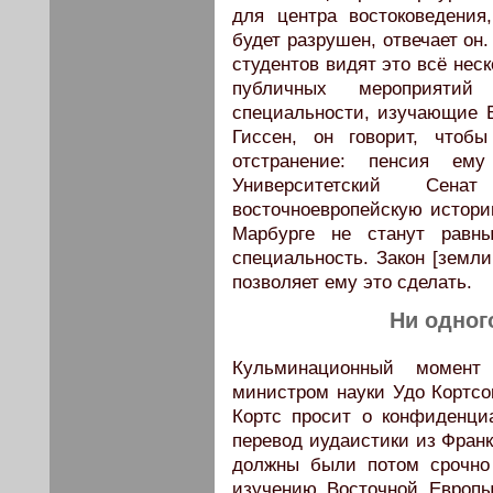
для центра востоковедения
будет разрушен, отвечает он
студентов видят это всё неск
публичных мероприятий
специальности, изучающие 
Гиссен, он говорит, чтоб
отстранение: пенсия ем
Университетский Сена
восточноевропейскую историю
Марбурге не станут равн
специальность. Закон [земл
позволяет ему это сделать.
Ни одног
Кульминационный момент
министром науки Удо Кортсо
Кортс просит о конфиденци
перевод иудаистики из Фран
должны были потом срочно 
изучению Восточной Европы