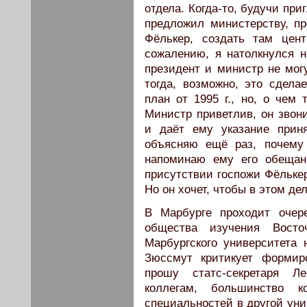
отдела. Когда-то, будучи пр
предложил министерству, п
Фёлькер, создать там цен
сожалению, я натолкнулся 
президент и министр не могу
тогда, возможно, это сдела
план от 1995 г., но, о чем 
Министр приветлив, он звони
и даёт ему указание прин
объясняю ещё раз, почему
напоминаю ему его обещан
присутствии госпожи Фёлькер
Но он хочет, чтобы в этом де
В Марбурге проходит очер
общества изучения Восто
Марбургского университета
Зюссмут критикует формир
прошу статс-секретаря Л
коллегам, большинство к
специальностей в другой уни