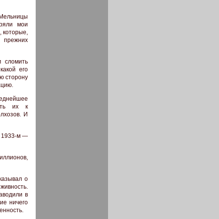
. Мельницы
ряли мои
, которые,
с прежних
м сломить
какой его
ою сторону
ацию.
беднейшее
ить их к
лхозов. И
 1933-м —
иллионов,
казывал о
живность.
аводили в
ие ничего
енность.