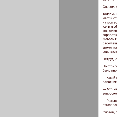
Словом, к
Толпами 
мест и от
на мои в
как в лю
тех колх
заработк
Любовь В
раскулач
время на
советскую
Нетрудно
Но стоил
было ино
— Какой 
работник
— Что же
вопросом 
— Разъяс
отказалс
Словом, с