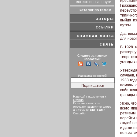
Крестья
естественные науки
Гражданс
каталог по темам
переустр
типичног
авторы
выйдя из
путем.
ссылки
Два восс
книжная лавка
для новог
связь
В 1928 г
разверну
Следите за нашими
теоретик
новостями!
укладыва
Утвержда
случаев, 
Рассылка новостей:
1933 год
помочь 
собствен
границы 
Наш сайт подключен к
Orphus
.
Ясно, чт
Если вы заметили
опечатку, выделите слово
всего ли
и нажмите
Ctrl+Enter
.
ретивым 
Спасибо!
перейти 
людей не 
и даже го
польза и