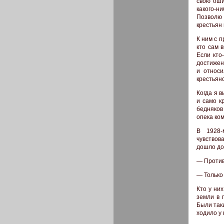
свою оши
какого-н
Позволю 
крестьян 
К ним с 
кто сам 
Если кто
достижен
и относи
крестьян
Когда я в
и само к
бедняков
опека ком
В 1928-
чувствов
дошло до
— Против
— Только 
Кто у них
земли в 
Были таки
ходило у 