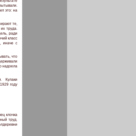
езультате
спытывали.
л это: на
зирают те,
 их труда.
цель, ради
очий класс
, иначе с
ывать, что
держивали
ро надоела
. Кулаки
1929 году
лец клочка
мный труд.
полдеревни