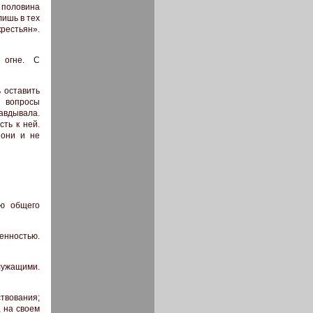
е половина
ишь в тех
крестьян».
 огне. С
 оставить
 вопросы
авдывала.
ть к ней.
 они и не
ю общего
енностью.
лужащими.
твования;
, на своем