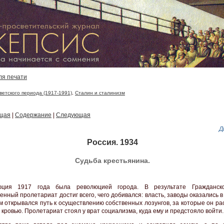
ля печати
ветского периода (1917-1991)
,
Сталин и сталинизм
щая
|
Содержание
|
Следующая
Д
Россия. 1934
Судьба крестьянина.
юция 1917 года была революцией города. В результате Гражданск
ный пролетариат достиг всего, чего добивался: власть, заводы оказались в 
м открывался путь к осуществлению собственных лозунгов, за которые он р
 кровью. Пролетариат стоял у врат социализма, куда ему и предстояло войти.