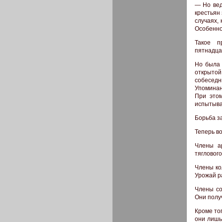
— Но вед
крестьян
случаях,
Особенно
Такое п
пятнадца
Но была 
открыто
собеседн
Упоминан
При этом
испытывал
Борьба з
Теперь в
Члены а
тягловог
Члены ко
Урожай р
Члены со
Они полу
Кроме то
они лишь