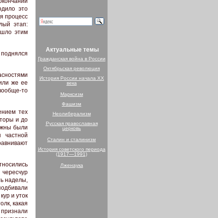
окончании
одило это
ся процесс
лый этап:
ошло этим
Актуальные темы
 поднялся
Гражданская война в России
Октябрьская революция
асностями
История России начала XX
или же ее
века
вообще-то
Марксизм
Фашизм
ением тех
Неолиберализм
кторы и до
Русская православная
лжны были
церковь
ы частной
Сталин и сталинизм
равнивают
История советского периода
(1917—1991)
относились
Лженаука
 чересчур
ть наделы,
подбивали
кур и уток
олк, какая
— признали