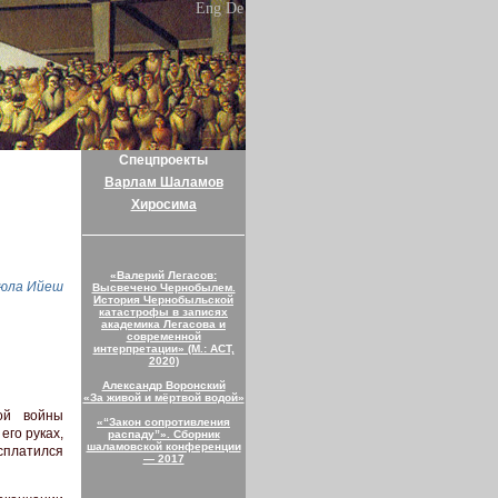
Eng
De
Спецпроекты
Варлам Шаламов
Хиросима
«Валерий Легасов:
юла Ийеш
Высвечено Чернобылем.
История Чернобыльской
катастрофы в записях
академика Легасова и
современной
интерпретации» (М.: АСТ,
2020)
Александр Воронский
«За живой и мёртвой водой»
ой войны
«“Закон сопротивления
его руках,
распаду”». Сборник
шаламовской конференции
асплатился
— 2017