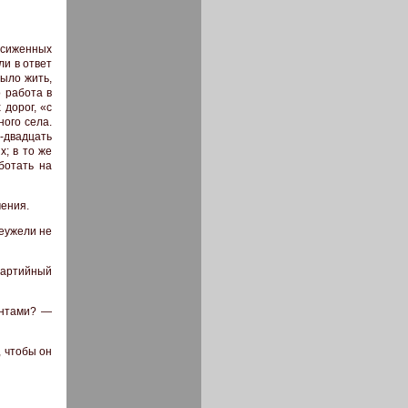
насиженных
ли в ответ
было жить,
о работа в
 дорог, «с
ного села.
-двадцать
х; в то же
ботать на
чения.
еужели не
 партийный
ентами? —
 чтобы он