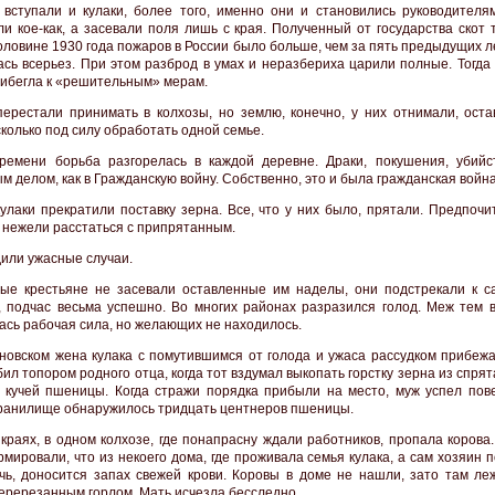
 вступали и кулаки, более того, именно они и становились руководителя
ли кое-как, а засевали поля лишь с края. Полученный от государства скот 
оловине 1930 года пожаров в России было больше, чем за пять предыдущих л
ась всерьез. При этом разброд в умах и неразбериха царили полные. Тогда
рибегла к «решительным» мерам.
перестали принимать в колхозы, но землю, конечно, у них отнимали, оста
сколько под силу обработать одной семье.
ремени борьба разгорелась в каждой деревне. Драки, покушения, убийс
м делом, как в Гражданскую войну. Собственно, это и была гражданская война
кулаки прекратили поставку зерна. Все, что у них было, прятали. Предпоч
, нежели расстаться с припрятанным.
или ужасные случаи.
ые крестьяне не засевали оставленные им наделы, они подстрекали к с
, подчас весьма успешно. Во многих районах разразился голод. Меж тем в
ась рабочая сила, но желающих не находилось.
новском жена кулака с помутившимся от голода и ужаса рассудком прибежа
ил топором родного отца, когда тот вздумал выкопать горстку зерна из спря
 кучей пшеницы. Когда стражи порядка прибыли на место, муж успел пове
ранилище обнаружилось тридцать центнеров пшеницы.
 краях, в одном колхозе, где понапрасну ждали работников, пропала коров
мировали, что из некоего дома, где проживала семья кулака, а сам хозяин 
чь, доносится запах свежей крови. Коровы в доме не нашли, зато там ле
перерезанным горлом. Мать исчезла бесследно.