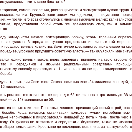
 им удавалось нажить такое богатство?
т торговли, самогоноварения, ростовщичества и эксплуатации чужого труда
инадлежали им. Крупный капитализм мы одолели, — неустанно повто
ики, — после чего враз столкнулись с многими тысячами мелких капиталистов
взятые, представляли собой столь же враждебную силу, как и альян
стов.
году коммунисты начали агитационную борьбу, чтобы коренным образо
ление кулаков. В города поступало продовольствие лишь в той мере, в 
ли государственные хозяйства. Зажиточное крестьянство, привлекшее на св
о победнее, угрожало придушить советскую власть, — так объясняли мне ситу
ался единственный выход: вновь завоевать, привлечь на свою сторону 
нство и середняков и любыми радикальными средствами приобщ
тическому способу производства. Началось активное пропагандирование ко
 борьба.
оду на территории Советского Союза насчитывалось 34 миллиона лошадей, в
 16 миллионов.
сть рогатого скота за этот же период с 68 миллионов сократилась до 38 м
иней — со 147 миллионов до 50.
ого из новых колхозов Поволжья, человек, признающий новый строй, расс
 борьбе. Когда началась организация колхозов, кулаки истребили всю 
даже непригодных в пищу: загоняли лошадей до пота и пены, после чего з
воду. От кулаков не отставали и середняки с бедняками, также не желавш
 в общее пользование. Крестьяне до последнего цеплялись за частную собств