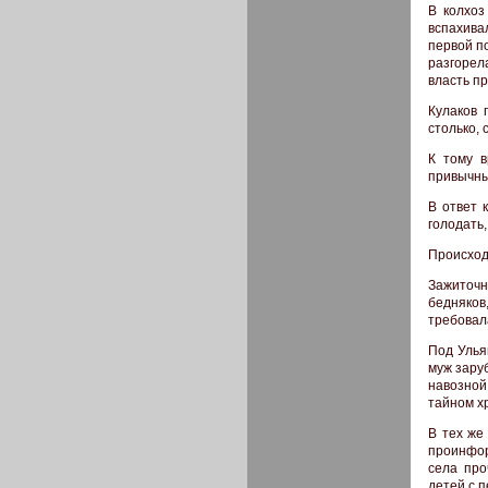
В колхоз
вспахива
первой п
разгорел
власть п
Кулаков 
столько, 
К тому в
привычны
В ответ 
голодать
Происход
Зажиточн
бедняков
требовал
Под Улья
муж заруб
навозной
тайном х
В тех же
проинфор
села про
детей с 