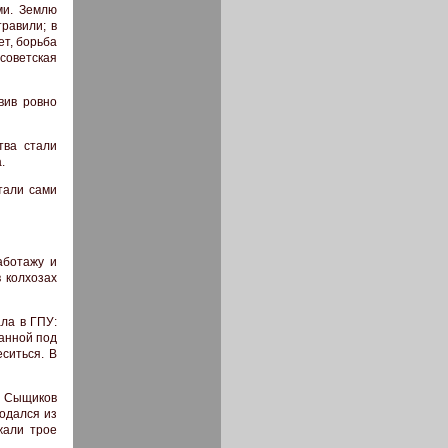
ми. Землю
травили; в
ет, борьба
 советская
вив ровно
тва стали
.
итали сами
аботажу и
 колхозах
ла в ГПУ:
танной под
ситься. В
а. Сыщиков
подался из
жали трое