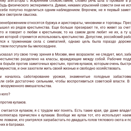
бку агитаторы с искренним спокойствием, словно речь шла о промахе в р
ибудь физического эксперимента. Думаю, никаких угрызений совести они не и
себе попутно поделиться одним наблюдением. Впрочем, не я первый замети
все смотрели свысока.
пренебрежением относятся буржуа и аристократы, чиновники и торговцы. Пре
вышел из рядов крестьянства. Еще больше презирают те, кто живет за счет
-то и говорит о любви к крестьянам, то на самом деле любит не их, а ту 
ия которой стремится использовать крестьянство. Допустим, российский раб
лся к труженикам села с симпатией, однако цель была гораздо дороже
ством поступали бы милосерднее.
ысказал эту свою точку зрения в Москве, мне возразили: не следует, мол, заб
рестьянство разделено на классы, враждующие между собой. Рабочие под
 в борьбе против зажиточных крестьян, против кулаков, которым очень быст
мунистов, и они захотели жить своей жизнью и свободно хозяйствовать.
м началось саботирование урожая, знаменитые голодные забастовки
али себя достаточно сильными, чтобы воспротивиться советской власти. В 
 вооруженного вмешательства.
 кого?
против кулаков.
 считается кулаком, я с трудом мог понять. Есть такие края, где даже владе
полгектара причислен к кулакам. Вообще же кулак тот, кто использует нае
е ловкачи, кто ухитрялся заграбастать по двадцать голов тяглового скота и 
них в батраках.