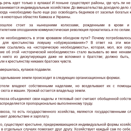
ь речь идет только о кулаках! И поныне существуют районы, где чуть ли н
 занимается индивидуальным хозяйством. До вмешательства доходило дело л
 когда «необходимо было еще раз освободить бедняков от засилья богатых 
 в некоторых областях Кавказа и Украины.
рошлое стоит за нынешними колхозами, рожденными в крови и
тилетним опозданием коммунистическая революция прокатилась и по селам.
ли необходимость в этом кровавом обходном пути? Почему потребовалось
й для крестьянства ловушку «обуржуазивания»? В ответ на эти мои
ики ссылались на «историческую необходимость», которая, мол, все опр
ие об этой «исторической необходимости» стало вызывать во мне ненавис
 никто из дискутирующих даже не вспомнил о братстве; должно быть,
и к крестьянству никаких братских чувств.
авершилась, кулаков подавили.
озделывание земли происходит в следующих организационных формах.
ртели владеют собственными наделами, но возделывают их с помощь
о скота и машин. Урожай остается владельцу земли.
лхоза объединяют свои наделы и тягловый скот считают обобщенной собств
аспределяется пропорционально выполненному труду.
вхоза, то есть государственного хозяйства, являются государственными с
чают довольствие и зарплату.
го, существуют крестьяне, придерживающиеся индивидуальной формы хозяйс
 в отдельных случаях помогают друг другу. Хозяйствует каждый сам по себе