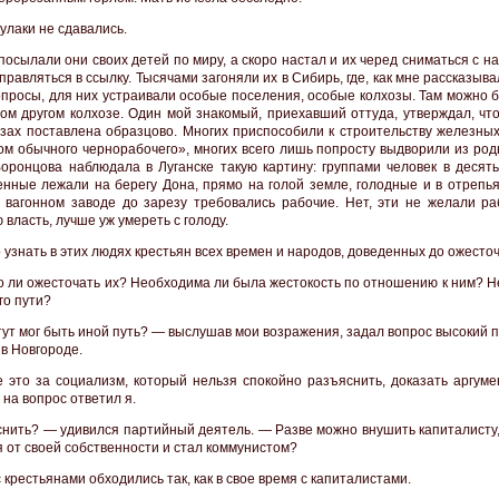
улаки не сдавались.
посылали они своих детей по миру, а скоро настал и их черед сниматься с 
правляться в ссылку. Тысячами загоняли их в Сибирь, где, как мне рассказыва
опросы, для них устраивали особые поселения, особые колхозы. Там можно 
бом другом колхозе. Один мой знакомый, приехавший оттуда, утверждал, чт
озах поставлена образцово. Многих приспособили к строительству железных
ом обычного чернорабочего», многих всего лишь попросту выдворили из род
оронцова наблюдала в Луганске такую картину: группами человек в десять
енные лежали на берегу Дона, прямо на голой земле, голодные и в отрепья
 вагонном заводе до зарезу требовались рабочие. Нет, эти не желали ра
 власть, лучше уж умереть с голоду.
 узнать в этих людях крестьян всех времен и народов, доведенных до ожесто
о ли ожесточать их? Необходима ли была жестокость по отношению к ним? Н
го пути?
тут мог быть иной путь? — выслушав мои возражения, задал вопрос высокий
 в Новгороде.
 это за социализм, который нельзя спокойно разъяснить, доказать аргум
на вопрос ответил я.
нить? — удивился партийный деятель. — Разве можно внушить капиталисту,
я от своей собственности и стал коммунистом?
 крестьянами обходились так, как в свое время с капиталистами.