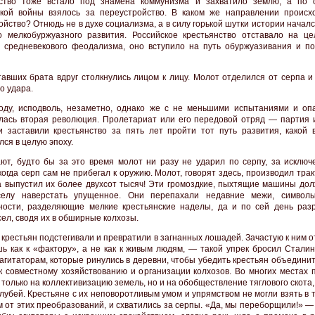
нство тоже встало под знамена коммунизма и захватило землю, а по 
кой войны взялось за переустройство. В каком же направлении происх
ойство? Отнюдь не в духе социализма, а в силу горькой шутки истории начал
о мелкобуржуазного развития. Российское крестьянство отставало на це
 средневекового феодализма, оно вступило на путь обуржуазивания и п
тавших брата вдруг столкнулись лицом к лицу. Молот отделился от серпа и
о удара.
оду, исподволь, незаметно, однако же с не меньшими испытаниями и оп
лась вторая революция. Пролетариат или его передовой отряд — партия 
и заставили крестьянство за пять лет пройти тот путь развития, какой 
лся в целую эпоху.
ют, будто бы за это время молот ни разу не ударил по серпу, за исключ
когда серп сам не прибегал к оружию. Молот, говорят здесь, производил тра
а выпустил их более двухсот тысяч! Эти громоздкие, пыхтящие машины до
селу наверстать упущенное. Они перепахали недавние межи, символ
ности, разделяющие мелкие крестьянские наделы, да и по сей день раз
сел, сводя их в обширные колхозы.
о крестьян подстегивали и превратили в загнанных лошадей. Зачастую к ним 
шь как к «фактору», а не как к живым людям, — такой упрек бросил Сталин
агитаторам, которые ринулись в деревни, чтобы убедить крестьян объедини
к совместному хозяйствованию и организации колхозов. Во многих местах 
только на коллективизацию земель, но и на обобществление тяглового скота, 
лубей. Крестьяне с их неповоротливым умом и упрямством не могли взять в т
м от этих преобразований, и схватились за серпы. «Да, мы переборщили!» 