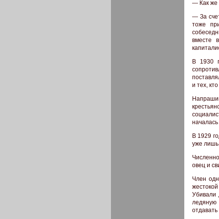
— Как же
— За сче
тоже пр
собеседн
вместе 
капитали
В 1930 
сопротив
поставля
и тех, кт
Напрашив
крестья
социалис
началась
В 1929 г
уже лишь
Численно
овец и св
Член одн
жестокой
Убивали 
ледяную 
отдавать