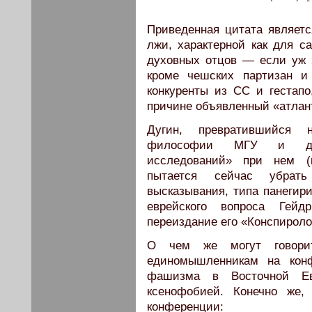
Приведенная цитата являет
лжи, характерной как для са
духовных отцов — если уж з
кроме чешских партизан и
конкуренты из СС и гестапо
причине объявленный «атлан
Дугин, превратившийся 
философии МГУ и дире
исследований» при нем (к
пытается сейчас убрат
высказывания, типа панегири
еврейского вопроса Гейд
переиздание его «Конспиролог
О чем же могут говори
единомышленникам на конф
фашизма в Восточной Е
ксенофобией. Конечно же,
конференции: