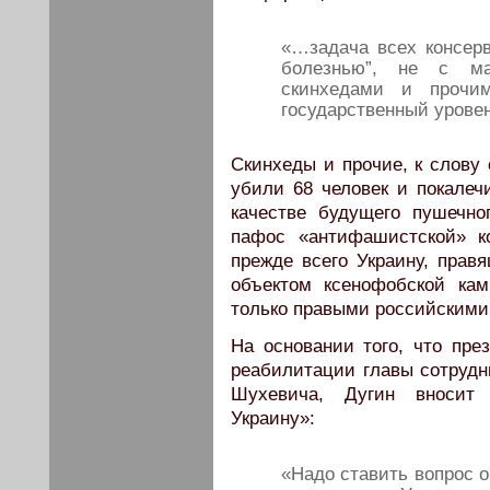
«…задача всех консерв
болезнью”, не с м
скинхедами и прочи
государственный уровен
Скинхеды и прочие, к слову 
убили 68 человек и покалеч
качестве будущего пушечн
пафос «антифашистской» к
прежде всего Украину, прав
объектом ксенофобской ка
только правыми российским
На основании того, что пре
реабилитации главы сотруд
Шухевича, Дугин вносит 
Украину»:
«Надо ставить вопрос 