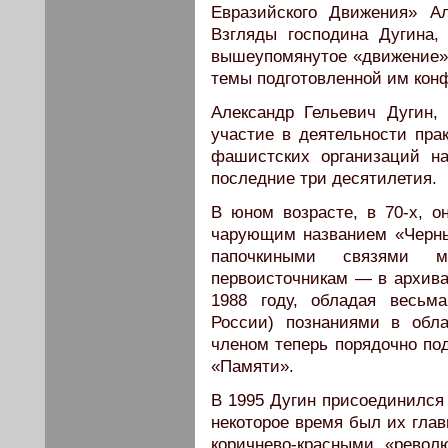
Евразийского Движения» А
Взгляды господина Дугина
вышеупомянутое «движение»,
темы подготовленной им кон
Александр Гельевич Дугин,
участие в деятельности пра
фашистских организаций н
последние три десятилетия.
В юном возрасте, в 70-х, о
чарующим названием «Черны
папочкиными связями м
первоисточникам — в архивах
1988 году, обладая весь
России) познаниями в обл
членом теперь порядочно под
«Памяти».
В 1995 Дугин присоединился
некоторое время был их глав
коричнево-красными «рево