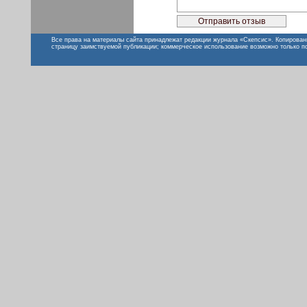
Все права на материалы сайта принадлежат редакции журнала «Скепсис». Копирован
страницу заимствуемой публикации; коммерческое использование возможно только п