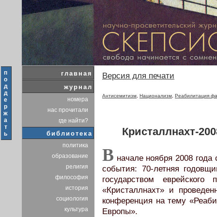
п
главная
Версия для печати
о
д
журнал
д
Антисемитизм
,
Национализм
,
Реабилитация ф
номера
е
р
нас прочитали
ж
а
где найти?
т
Кристаллнахт-20
библиотека
ь
политика
В
образование
начале ноября 2008 года 
религия
события: 70-летняя годовщи
философия
государством еврейского 
история
«Кристаллнахт» и проведен
социология
конференция на тему «Реаб
культура
Европы».