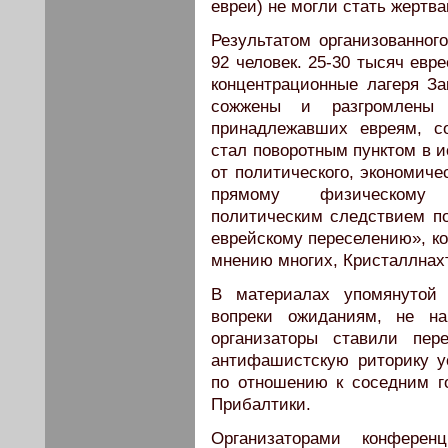
евреи) не могли стать жертва
Результатом организованног
92 человек. 25-30 тысяч евр
концентрационные лагеря За
сожжены и разгромлены 
принадлежавших евреям, со
стал поворотным пунктом в 
от политического, экономиче
прямому физическому 
политическим следствием по
еврейскому переселению», ко
мнению многих, Кристаллнахт
В материалах упомянутой 
вопреки ожиданиям, не на
организаторы ставили пе
антифашистскую риторику у
по отношению к соседним г
Прибалтики.
Организаторами конфере