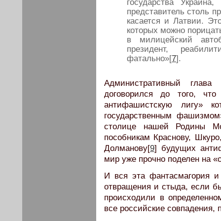
государства Украина,
представитель столь пр
касается и Латвии. Это
которых можно порицать
в милицейский авто
президент, реабил
фатально»[
7
].
Административный глава 
договорился до того, что
антифашистскую лигу» ко
государственным фашизмом
столице нашей Родины Мо
пособникам Краснову, Шкуро
Долманову[
9
] будущих анти
мир уже прочно поделен на «
И вся эта фантасмагория и
отвращения и стыда, если бы
происходили в определенн
все российские совпадения, 