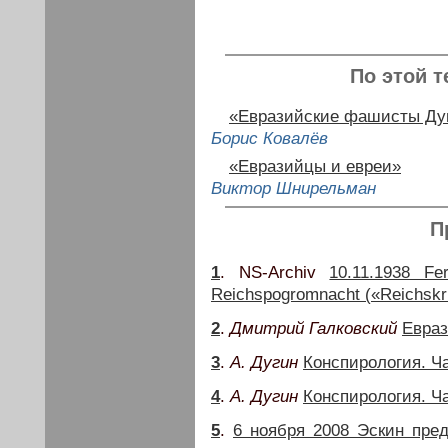
По этой т
«Евразийские фашисты Дуг
Борис Ковалёв
«Евразийцы и евреи»
Виктор Шнирельман
П
1
. NS-Archiv
10.11.1938 Fe
Reichspogromnacht («Reichskri
2
.
Дмитрий Галковский
Евраз
3
.
А. Дугин
Конспирология. Ча
4
.
А. Дугин
Конспирология. Ча
5
.
6 ноября 2008 Эскин пре