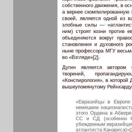
собственного движения, в ос
а вернее скомпилированную 
своей, является одной из в
злобные силы — «атлантис
ним) строят козни против е
объединяются вокруг право
становления и духовного ро
ныне профессора МГУ весьм
во «Взгляде»[
2
].
Дугин является автором б
творений, пропаганди
«Конспирология», в которой 
вышеупомянутому Рейнхарду
«Евразийцы в Европе
немецким националист
этого Ордена в Абвере
СС и СД (особенно 
убежденным евразийцем,
атлантиста Канариса)»[