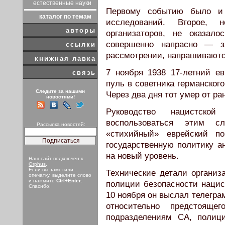
естественные науки
Первому событию было и 
каталог по темам
исследований. Второе, 
авторы
организаторов, не оказа
совершенно напрасно — з
ссылки
рассмотрении, напрашиваютс
книжная лавка
7 ноября 1938 17-летний е
связь
пуль в советника германског
Следите за нашими
Через два дня тот умер от ран
новостями!
Руководство нацистско
воспользоваться этим с
Рассылка новостей:
«стихийный» еврейский п
государственную политику а
на новый уровень.
Наш сайт подключен к
Orphus
.
Если вы заметили
Технические детали организ
опечатку, выделите слово
и нажмите
Ctrl+Enter
.
полиции безопасности нацис
Спасибо!
10 ноября он выслал телегр
относительно предстоящег
подразделениям СА, полиц