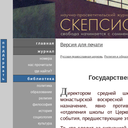
п
главная
Версия для печати
о
д
журнал
д
Русская православная церковь
,
Религия и образ
номера
е
р
нас прочитали
ж
а
где найти?
т
Государстве
библиотека
ь
политика
Д
образование
иректором средней ш
религия
монастырской воскресной
философия
назначение, явно проти
история
«отделения школы от Церк
социология
события, предшествующие э
культура