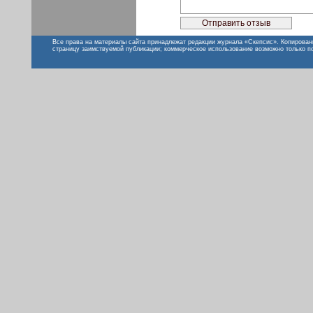
Все права на материалы сайта принадлежат редакции журнала «Скепсис». Копирован
страницу заимствуемой публикации; коммерческое использование возможно только п