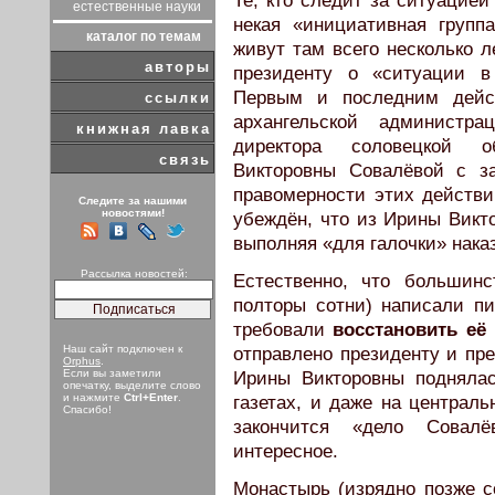
Те, кто следит за ситуацией 
естественные науки
некая «инициативная групп
каталог по темам
живут там всего несколько л
авторы
президенту о «ситуации в
Первым и последним дейст
ссылки
архангельской администр
книжная лавка
директора соловецкой о
связь
Викторовны Совалёвой с з
правомерности этих действи
Следите за нашими
новостями!
убеждён, что из Ирины Викт
выполняя «для галочки» наказ
Рассылка новостей:
Естественно, что большин
полторы сотни) написали п
требовали
восстановить её
Наш сайт подключен к
отправлено президенту и пре
Orphus
.
Если вы заметили
Ирины Викторовны подняла
опечатку, выделите слово
и нажмите
Ctrl+Enter
.
газетах, и даже на централь
Спасибо!
закончится «дело Совал
интересное.
Монастырь (изрядно позже с