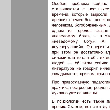
Особая проблема сейчас
сталкиваются с неоязычес
времени, которые выросли 
древних времен был, конечно
человеком, богобоязненным. 
одном из городов сказа
«неведомом боге», – в эт
«неведомому богу». А
«суеверующий». Он верит и 
при этом он достаточно а
силами для того, чтобы их и
людей — об этом сейчас н
литература не говорит ниче
складывается христиански ор
Про православную педагогик
практика построения реальн
духовно уже освящены.
В психологии есть такие п
проник. Скажем, вот этот ду