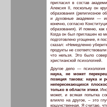
пригласил в состав академ
Алексия II, поскольку он кр
образования (религиозное 
и духовные академии — им
конечно, согласно Конституц
образования). И помню, как 
Когда он был приглашен ко мн
подготовлено угощение, я пос
сказал: «Немедленно уберите
продукты не соответствовали
что нельзя. Это было сове
христианской психологией.
Другое дело — психология 
наука, не может перекре
позиция такова: наука и 
непересекающихся плоскос
только в области этики
. Ин
может, и всякая попытка со
влияло на другое, – это гл
кощунственная. Я считаю, чт