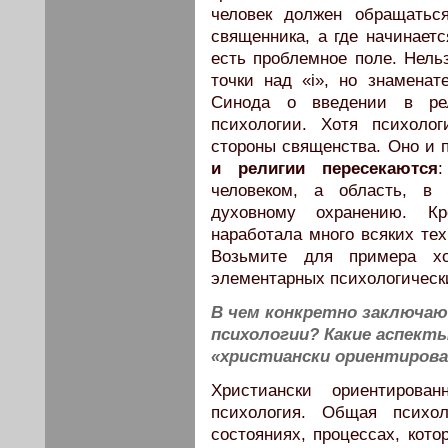
человек должен обращаться
священника, а где начинает
есть проблемное поле. Нельз
точки над «i», но знаменат
Синода о введении в рел
психологии. Хотя психоло
стороны священства. Оно и п
и религии пересекаются
человеком, а область, в 
духовному охранению. Кр
наработала много всяких те
Возьмите для примера хо
элементарных психологическ
В чем конкретно заключа
психологии? Какие аспект
«христиански ориентирова
Христиански ориентиров
психология. Общая психо
состояниях, процессах, кот