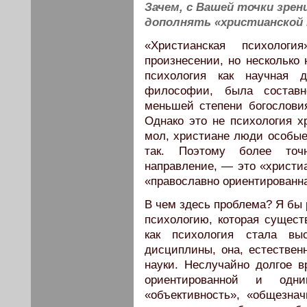
Зачем, с Вашей точки зрен
дополнять «христианской 
«Христианская психолог
произнесении, но несколько 
психология как научная 
философии, была составн
меньшей степени богослови
Однако это не психология хр
мол, христиане люди особые 
так. Поэтому более точ
направление, — это «христи
«православно ориентированна
В чем здесь проблема? Я бы 
психологию, которая сущест
как психология стала вы
дисциплины, она, естествен
науки. Неслучайно долгое 
ориентированной и од
«объективность», «общезнач