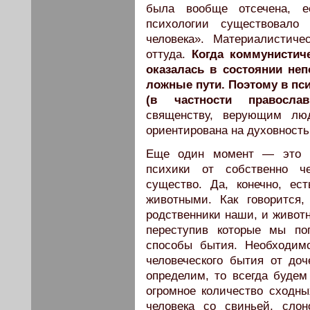
была вообще отсечена, е
психологии существовало 
человека». Материалистич
оттуда.
Когда коммунистиче
оказалась в состоянии не
ложные пути. Поэтому в пс
(в частности православ
священству, верующим люд
ориентирована на духовность
Еще один момент — это ка
психики от собственно ч
существо. Да, конечно, ес
животными. Как говорится
родственники наши, и животн
переступив которые мы по
способы бытия. Необходим
человеческого бытия от доч
определим, то всегда будем
огромное количество сходны
человека со свиньей, сло