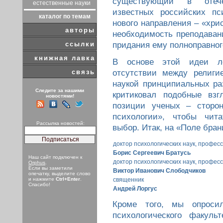
существующий в отече
естественные науки
известных российских пс
каталог по темам
нового направления – «хри
авторы
необходимость преподавани
ссылки
придания ему полноправного
книжная лавка
В основе этой идеи ле
связь
отсутствии между религи
наукой принципиальных ра
Следите за нашими
критиковал подобные вз
новостями!
позиции ученых – сторон
психологии», чтобы чита
Рассылка новостей:
выбор. Итак, на «Поле бра
доктор психологических наук, профес
Борис Сергеевич Братусь
Наш сайт подключен к
доктор психологических наук, профес
Orphus
.
Если вы заметили
Виктор Иванович Слободчиков
опечатку, выделите слово
и нажмите
Ctrl+Enter
.
священник
Спасибо!
Андрей Лоргус
Кроме того, мы опросил
психологического факуль