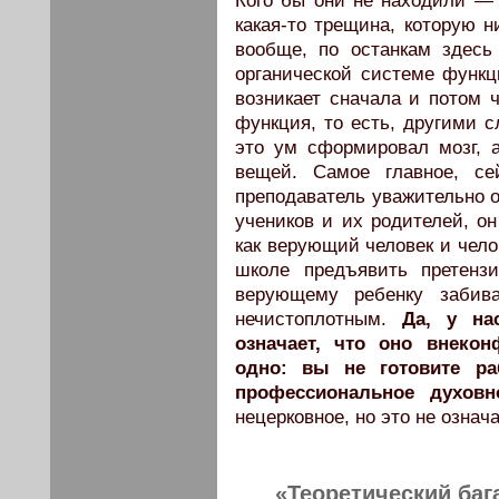
Кого бы они не находили — 
какая-то трещина, которую н
вообще, по останкам здесь
органической системе функци
возникает сначала и потом ч
функция, то есть, другими с
это ум сформировал мозг, а
вещей. Самое главное, се
преподаватель уважительно о
учеников и их родителей, он
как верующий человек и чело
школе предъявить претенз
верующему ребенку забива
нечистоплотным.
Да, у на
означает, что оно внекон
одно: вы не готовите ра
профессиональное духовн
нецерковное, но это не означ
«Теоретический баг