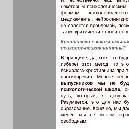
И, естественно, наш выпу
некоторым психологическим 
формам психологическог
медикаменты, нейро-лингвис
не является проблемой, поск
также критически относятся к
Критически в каком смысл
психолог-психоаналитик?
В принципе, да, хотя это буд
изберет этот метод, то эт
психолога-христианина при т
противоречия. Многое нес
выпускников мы не буд
психологической школе
, о
путь, который, я допуска
Разумеется, это для нас б
образование. Конечно, мы да
менее мы не можем ограни
свободным.