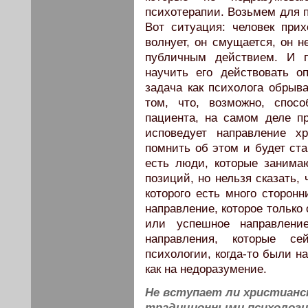
психотерапии. Возьмем для п
Вот ситуация: человек прих
волнует, он смущается, он н
публичным действием. И п
научить его действовать о
задача как психолога обрыва
том, что, возможно, спос
пациента, на самом деле пр
исповедует направление хр
помнить об этом и будет ста
есть люди, которые занима
позиций, но нельзя сказать, 
которого есть много сторонн
направление, которое только
или успешное направление
направления, которые с
психологии, когда-то были н
как на недоразумение.
Не вступает ли христианс
традиционными психологи