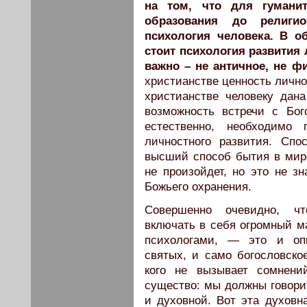
на том, что для гумани
образования до религи
психология человека. В о
стоит психология развития 
важно – не античное, не ф
христианстве ценность лично
христианстве человеку дан
возможность встречи с Бог
естественно, необходимо 
личностного развития. Сп
высший способ бытия в мире
не произойдет, но это не зн
Божьего охранения.
Совершенно очевидно, чт
включать в себя огромный м
психологами, — это и опы
святых, и само богословско
кого не вызывает сомнени
существо: мы должны говорит
и духовной. Вот эта духовн