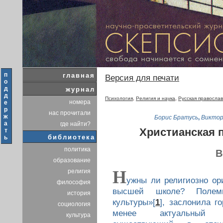
п
главная
Версия для печати
о
д
журнал
д
Психология
,
Религия и наука
,
Русская православ
номера
е
р
нас прочитали
ж
Борис Братусь
,
Виктор
а
где найти?
Христианская п
т
библиотека
ь
политика
В
образование
Н
религия
ужны ли религиозно ор
философия
высшей школе? Полеми
история
культуры»[
1
], заслонила г
социология
менее актуальный «
культура