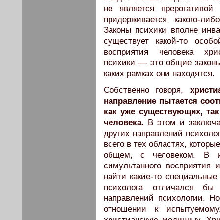
не является прерогативой
придерживается какого-либ
Законы психики вполне инва
существует какой-то особ
восприятия человека хрис
психики — это общие законы,
каких рамках они находятся.
Собственно говоря,
христи
направление пытается соот
как уже существующих, так
человека.
В этом и заключае
других направлений психолог
всего в тех областях, которы
общем, с человеком. В ис
симультанного восприятия 
найти какие-то специальные 
психолога отличался бы 
направлений психологии. Но,
отношении к испытуемом
христианскую медицину. Хри