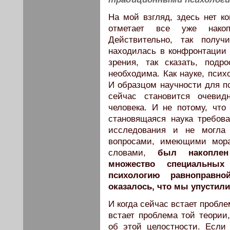
На мой взгляд, здесь нет к
отметает все уже нако
Действительно, так получ
находилась в конфронтации 
зрения, так сказать, подр
необходима. Как науке, псих
И образцом научности для п
сейчас становится очеви
человека. И не потому, что
становящаяся наука требов
исследования и не могла
вопросами, имеющими мора
словами,
был накоплен
множество специальных
психологию равноправн
оказалось, что мы упустили
И когда сейчас встает пробле
встает проблема той теории
об этой целостности. Если