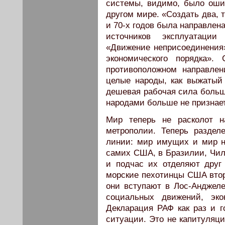
системы, видимо, было оши
другом мире. «Создать два, т
и 70-х годов была направлен
источников эксплуатаци
«Движение неприсоединения»
экономического порядка».
противоположном направле
целые народы, как выжатый
дешевая рабочая сила больше
народами больше не признает
Мир теперь не расколот н
метрополии. Теперь раздел
линии: мир имущих и мир 
самих США, в Бразилии, Чил
и подчас их отделяют друг 
морские пехотинцы США вторг
они вступают в Лос-Анджел
социальных движений, эк
Декларация РАФ как раз и 
ситуации. Это не капитуляци