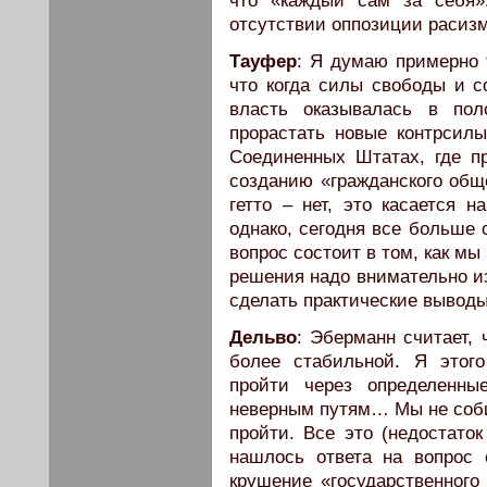
что «каждый сам за себя»
отсутствии оппозиции расизм
Тауфер
: Я думаю примерно т
что когда силы свободы и с
власть оказывалась в пол
прорастать новые контрсил
Соединенных Штатах, где п
созданию «гражданского обще
гетто – нет, это касается н
однако, сегодня все больше 
вопрос состоит в том, как мы
решения надо внимательно из
сделать практические выводы
Дельво
: Эберманн считает, 
более стабильной. Я это
пройти через определенны
неверным путям… Мы не соби
пройти. Все это (недостаток
нашлось ответа на вопрос 
крушение «государственног