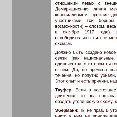
отношений левых с внеш
Демаркационная линия ме
колониализмом, прежние д
участниками той борьбы
возможности) – словом, весь
в октябре 1917 года) з
освободительных сил не мож
схемам.
Должно быть создано новое 
связи (как национальные
одиночества, о котором ты г
в нем. Да, во времена не
течения, но попутно узнали
Этот опыт и есть причина на
Тауфер
: Если в настоящее
движения, то она связана
создать утопическую схему, 
Эберманн
: Ты не прав. В ут
никто к ним не прислушив