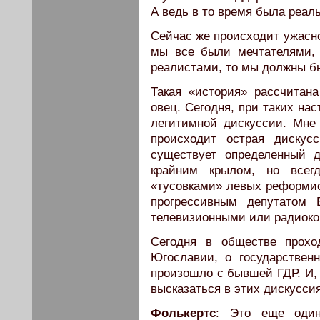
А ведь в то время была реал
Сейчас же происходит ужасно
мы все были мечтателями,
реалистами, то мы должны 
Такая «история» рассчитан
овец. Сегодня, при таких на
легитимной дискуссии. Мне 
происходит острая дискус
существует определенный д
крайним крылом, но всег
«тусовками» левых реформист
прогрессивным депутатом 
телевизионными или радиок
Сегодня в обществе прохо
Югославии, о государствен
произошло с бывшей ГДР. И,
высказаться в этих дискусси
Фолькертс
: Это еще один