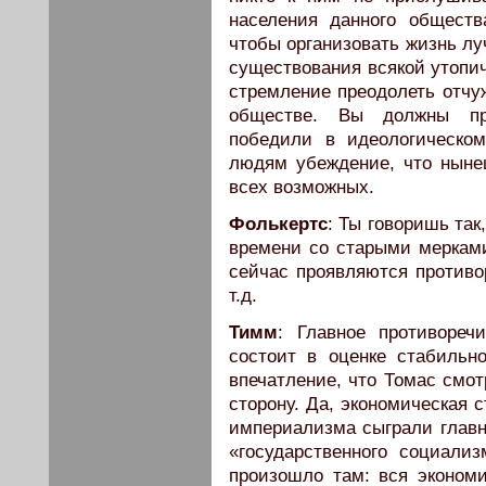
населения данного обществ
чтобы организовать жизнь лу
существования всякой утопич
стремление преодолеть отчуж
обществе. Вы должны пр
победили в идеологическом
людям убеждение, что ныне
всех возможных.
Фолькертс
: Ты говоришь та
времени со старыми мерками
сейчас проявляются противор
т.д.
Тимм
: Главное противоре
состоит в оценке стабильн
впечатление, что Томас смо
сторону. Да, экономическая 
империализма сыграли главн
«государственного социали
произошло там: вся эконом