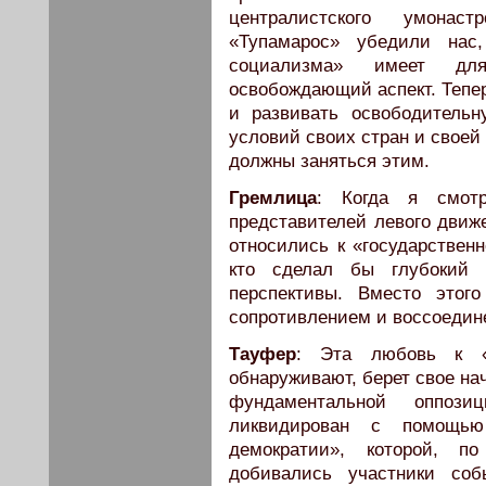
централистского умонас
«Тупамарос» убедили нас,
социализма» имеет дл
освобождающий аспект. Тепер
и развивать освободительн
условий своих стран и своей
должны заняться этим.
Гремлица
: Когда я смот
представителей левого движе
относились к «государственн
кто сделал бы глубокий
перспективы. Вместо это
сопротивлением и воссоедин
Тауфер
: Эта любовь к «о
обнаруживают, берет свое на
фундаментальной оппоз
ликвидирован с помощью
демократии», которой, п
добивались участники соб