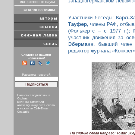
западногерманском левом ж
естественные науки
каталог по темам
Участники беседы:
Карл-Х
авторы
Тауфер
, члены РАФ, отбыв
ссылки
(Фолькертс – с 1977 г.);
книжная лавка
участник движения за ос
связь
Эберманн
, бывший член
редактор журнала «Конкрет»
Следите за нашими
новостями!
Рассылка новостей:
Наш сайт подключен к
Orphus
.
Если вы заметили
опечатку, выделите слово
и нажмите
Ctrl+Enter
.
Спасибо!
На снимке слева направо: Томас Эб