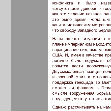
конфликта и было назва
«отсутствием доверия к гос
как это явление назвала од
это было время, когда шк
капиталистическим метропол
что свободу Западного Берл
Наша оценка ситуации в то
плане империализм находитс
наращивание сил, выступающ
США. И, имея в качестве пр
логично было подумать о
попыток вести вооруженн
Двусмысленная позиция поли
и военной элит в отношен
поддержка геноцида во Вьет
сможет ли фашизм в Герма
смысле вооруженная борьба
предыдущее отсутствие анти
Однако рассчитывать на на