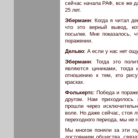
сейчас начала РАФ, все же д
25 лет.
Эберманн
: Когда я читал д
что это верный вывод, ко
посылке. Мне показалось, 
поражении.
Дельво
: А если у нас нет о
Эберманн
: Тогда это поли
являются циниками, тогда
отношению к тем, кто рис
красках.
Фолькертс
: Победа и пораже
другом. Нам приходилось 
прошли через исключительн
воле. Но даже сейчас, стоя 
переходного периода, мы не 
Мы многое поняли за эти го
достоянием общества, связа