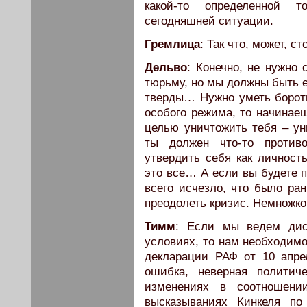
какой-то определенной 
сегодняшней ситуации.
Гремлица
: Так что, может, с
Дельво
: Конечно, не нужно
тюрьму, но мы должны быть е
тверды… Нужно уметь бороть
особого режима, то начинаеш
целью уничтожить тебя – ун
ты должен что-то против
утвердить себя как личност
это все… А если вы будете п
всего исчезло, что было ра
преодолеть кризис. Немножко
Тимм
: Если мы ведем дис
условиях, то нам необходимо
декларации РАФ от 10 апре
ошибка, неверная политич
изменениях в соотношени
высказываниях Кинкеля по