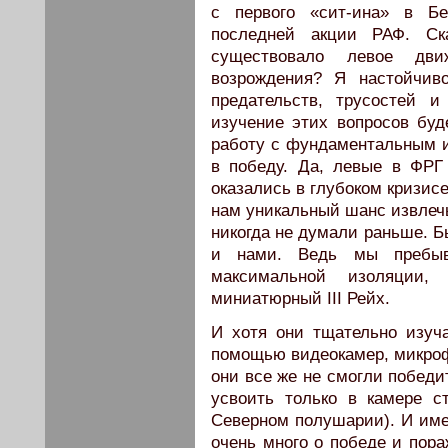
с первого «сит-ина» в Бе
последней акции РАФ. Ск
существовало левое дв
возрождения? Я настойчив
предательств, трусостей 
изучение этих вопросов буд
работу с фундаментальным 
в победу. Да, левые в ФРГ
оказались в глубоком кризисе
нам уникальный шанс извлечь
никогда не думали раньше. Б
и нами. Ведь мы пребыв
максимальной изоляции,
миниатюрный III Рейх.
И хотя они тщательно изуч
помощью видеокамер, микроф
они все же не смогли победи
усвоить только в камере с
Северном полушарии). И име
очень много о победе и пора