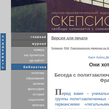
п
главная
Версия для печати
о
д
журнал
д
Германия
,
РАФ
,
Революционное движение на З
номера
е
р
нас прочитали
ж
Карл-Хайнц Д
а
где найти?
Они хо
т
библиотека
ь
политика
Беседа с политзаклю
образование
Фра
религия
П
философия
еред вами – уникальн
история
группы политзаключенных 
социология
германскими «легальны
культура