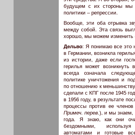
будущем с их стороны мы 
политики – репрессии.
Вообще, эти оба отрывка зв
между собой. Эта связь выгл
хорошо, мы можем изменить
Дельво
: Я понимаю все это 
в Германии, возникла гериль
из истории, даже если госп
герилья может возникнуть
всегда означала следующ
политике уничтожения и по
по отношению к меньшинству 
сделали с КПГ после 1945 го
в 1956 году, в результате п
процессы против ее членов 
Примеч. перев.
), и мы знаем,
года. Я знаю, как они оч
бездомными, используя 
автоматами и готовые вс