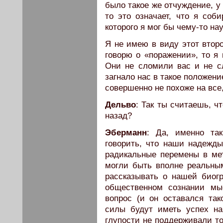
было такое же отчуждение, у
то это означает, что я соб
которого я мог бы чему-то на
Я не имею в виду этот втор
говорю о «поражении», то я
Они не сломили вас и не с
загнало нас в такое положен
совершенно не похоже на все,
Дельво
: Так ты считаешь, ч
назад?
Эберманн
: Да, именно та
говорить, что наши надежд
радикальные перемены в ме
могли быть вполне реальны
рассказывать о нашей биог
общественном сознании мы
вопрос (и он оставался так
силы будут иметь успех на
глупости не поддерживали то