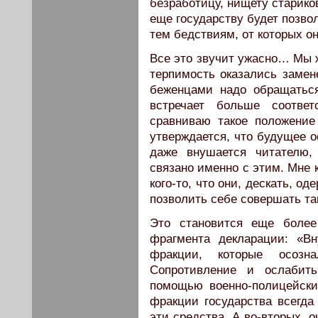
безработицу, нищету старико
еще государству будет позво
тем бедствиям, от которых о
Все это звучит ужасно… Мы ж
терпимость оказались замен
беженцами надо обращаться
встречает больше соответ
сравниваю такое положение
утверждается, что будущее о
даже внушается читателю,
связано именно с этим. Мне 
кого-то, что они, дескать, 
позволить себе совершать та
Это становится еще более
фрагмента декларации: «В
фракции, которые осозн
Сопротивление и ослабить
помощью военно-полицейски
фракции государства всегда 
эти средства. А во-вторых, 