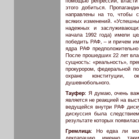
помощью репрессий, власти 
этого добиться. Пропаганд
направлены на то, чтобы 
всяких изменений. «Успешны
надежных и заслуживающих
начала 1992 года) имели ц
победить РАФ, – и причем им
ядра РАФ предположительно 
После прошедших 22 лет вла
сущность: «реальность», п
прокурором, федеральной п
охране конституции, о
душевнобольного.
Тауфер
: Я думаю, очень важ
является не реакцией на выс
ведущейся внутри РАФ диску
дискуссия была следствие
результате которых появилас
Гремлица
: Но едва ли мо
декларацию именно таки