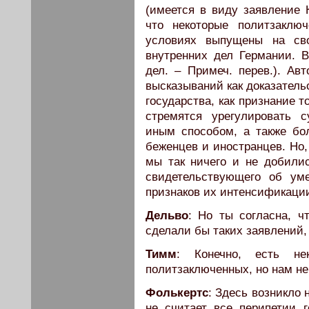
(имеется в виду заявление К
что некоторые политзаклю
условиях выпущены на сво
внутренних дел Германии. 
дел. – Примеч. перев.). Ав
высказываний как доказатель
государства, как признание т
стремятся урегулировать 
иным способом, а также бо
беженцев и иностранцев. Но,
мы так ничего и не добилис
свидетельствующего об ум
признаков их интенсификаци
Дельво
: Но ты согласна, ч
сделали бы таких заявлений, 
Тимм
: Конечно, есть не
политзаключенных, но нам не
Фолькертс
: Здесь возникло
не считает все перипетии 