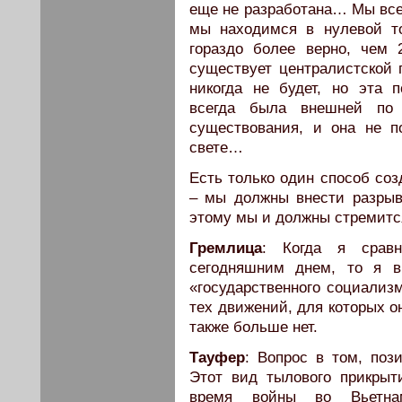
еще не разработана… Мы всег
мы находимся в нулевой то
гораздо более верно, чем
существует централистской 
никогда не будет, но эта 
всегда была внешней по 
существования, и она не 
свете…
Есть только один способ соз
– мы должны внести разрыв
этому мы и должны стремитс
Гремлица
: Когда я срав
сегодняшним днем, то я в
«государственного социализ
тех движений, для которых о
также больше нет.
Тауфер
: Вопрос в том, поз
Этот вид тылового прикрыт
время войны во Вьетна