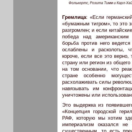
Фолькертс, Розита Тимм и Карл-Хай
Гремлица
: «Если германски
«бумажным тигром», то это з
разгромлен; и если китайски
победа над американским 
борьба против него ведетс
ослаблены и расколоты, ч
короче, если все это верно,
страну или регион из общего
на том основании, что реа
стране особенно могущес
расхолаживать силы революци
навязывать им конфронтац
уничтожены или использованы
Это выдержка из появившег
«Концепция городской гери
РАФ, которую мы хотим зде
империализм оказался не 
существенным, то есть пр