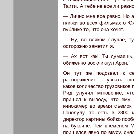
Таити. А тебе не все ли рав
— Лично мне все равно. Но а
пляжи во всех фильмах о Ю
публике то, что она хочет.
— Ну, во всяком случае, 
осторожно заметил я.
— Ах вот как! Ты думаешь,
обиженно воскликнул Арон.
Он тут же подозвал к се
распоряжение — узнать, ско
какое количество грузовиков 
Рид улучил мгновение, чт
пришел к выводу, что ему
кинокамер во время съемок
Гонолулу, то есть в 2300 
директор картины бойко пооб
на буксире. Тем временем М
пришелся явно по вкусу, сня