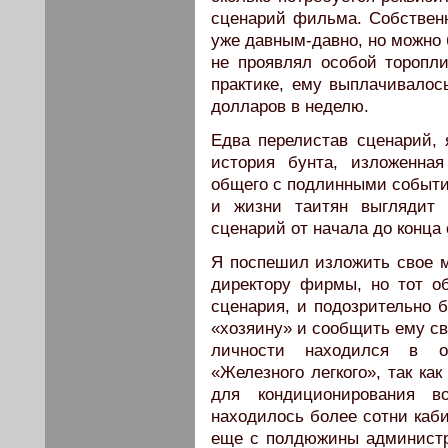
сценарий фильма. Собственн
уже давным-давно, но можно 
не проявлял особой торопли
практике, ему выплачивалос
долларов в неделю.
Едва перелистав сценарий, я
история бунта, изложенна
общего с подлинными события
и жизни таитян выглядит 
сценарий от начала до конца 
Я поспешил изложить свое 
директору фирмы, но тот об
сценария, и подозрительно 
«хозяину» и сообщить ему св
личности находился в о
«Железного легкого», так ка
для кондиционирования в
находилось более сотни каби
еще с полдюжины администр