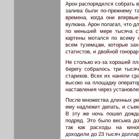
Арон распорядился собрать в
залива были по-прежнему та
времена, когда они впервы
вулкана. Арон полагал, что 
по меньшей мере тысяча ст
картины мотался по всему 
всем туземцам, которые зах
статистов, и двойной гонорар 
Не столько из-за хорошей пл
берегу собралось три тыся
стариков. Всех их наняли ср
высоко на площадку оператор
наставления через установле
После множества длинных реп
ему надлежит делать, и съе
В эту же ночь пошел дождь
подряд. Это было весьма до
так как расходы на киног
доходили до 23 тысяч доллар