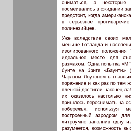
сниматься, а некоторые
посмеивались в ожидании зам
предстоит, когда американск
в серьезное противоречи
полинезийцев.
Уже вследствие своих мал
меньше Готланда и населения
изолированного положения
идеальное место для съе
размахом. Одна попытка «МГ
бунте на бриге «Баунти» 
Чарлзом Лоутоном в главных
поражение и как раз по тем 
пленкой достигли наконец ла
их оказалось настолько н
пришлось переснимать на ос
побережья, используя ме
построенный аэродром для
хитроумно заполнив одну из
разумеется, возможность вы