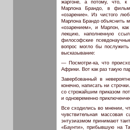
жаргоне, а потому, что, 
Марлона Брандо, в фильм
«озарение». Из чистого лю
Марлона Брандо объяснить мн
«озарением», и Марлон, как
лекцию, наполненную ссыл
философские псевдонаучны
вопрос могло бы послужить
высказывание:
— Посмотри-ка, что происхо
Африки. Вот как раз такую па
Завербованный в невероятн
конечно, написать ни строчки
со строжайшим приказом пот
и одновременно приключенче
Все сходились во мнении, ч
чувствительная массовая с
энтузиазмом принимают таитя
«Баунти», прибывшую на Т