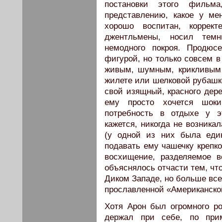
постановки этого фильм
представлению, какое у м
хорошо воспитан, коррект
джентльмены, носил тем
немодного покроя. Продю
фигурой, но только совсем в
живым, шумным, крикливым 
жилете или шелковой рубашке
свой изящный, красного дере
ему просто хочется шоки
потребность в отдыхе у эт
кажется, никогда не возника
(у одной из них была еди
подавать ему чашечку крепк
восхищение, разделяемое 
объяснялось отчасти тем, чт
Диком Западе, но больше все
прославленной «Американско
Хотя Арон был огромного ро
держал при себе, по прим