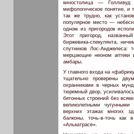
киностолица — Голливуд 
мифологическое понятие, и 
так же трудно, как устано
популярное место — небес
одном из пригородов испол
Этот пригород, названны
биржевика-спекулянта, ниче
спутников Лос-Анджелеса: 
мерцающие неоном аптеки 
амбары.
У главного входа на «фабрик
тщательно проверены дву
охранниками в черных мунд
тюремный двор, усиливалось
бетонных строений без всяки
великолепными чугунными 
верхних этажах многих зд
балконы, точь-в-точь как 
«Алькатрасе».