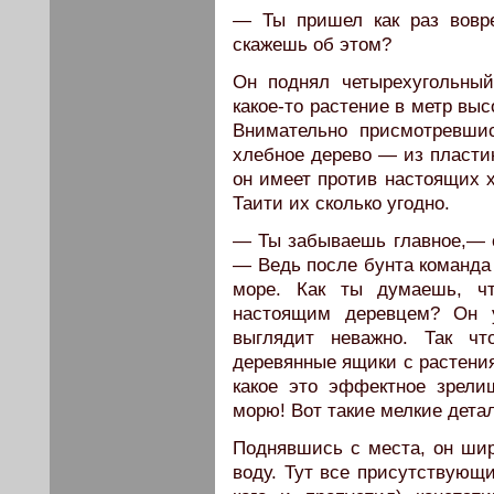
— Ты пришел как раз вовр
скажешь об этом?
Он поднял четырехугольны
какое-то растение в метр вы
Внимательно присмотревши
хлебное дерево — из пластик
он имеет против настоящих х
Таити их сколько угодно.
— Ты забываешь главное,— с
— Ведь после бунта команда 
море. Как ты думаешь, чт
настоящим деревцем? Он у
выглядит неважно. Так ч
деревянные ящики с растения
какое это эффектное зрели
морю! Вот такие мелкие дета
Поднявшись с места, он ши
воду. Тут все присутствующи