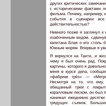
других критических замечани
с историческими фактами ле
фильма. Почему, например, не
события в сценарии все
действительностью?
Немного позже я заглянул к 
озабоченным видом, сдвинув
капитана Блая о его столь 
Южным морям. Впервые я увид
Я вернулся на Таити, и жи
чему я был очень рад. Пок
картины, которого я довольн
меня в курсе дела, сообщая
«фабрике грёз» — «Метро
Несмотря на то, что ему,
обещанный трюк с покры
коралловым песком, он был п
нанимал ежедневно десятки
грядущих съемок. Большин