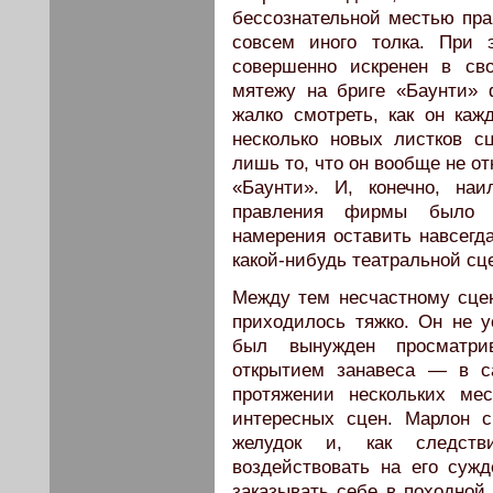
бессознательной местью пра
совсем иного толка. При
совершенно искренен в св
мятежу на бриге «Баунти» 
жалко смотреть, как он каж
несколько новых листков с
лишь то, что он вообще не о
«Баунти». И, конечно, н
правления фирмы было б
намерения оставить навсегда
какой-нибудь театральной сц
Между тем несчастному сцен
приходилось тяжко. Он не 
был вынужден просматрив
открытием занавеса — в с
протяжении нескольких ме
интересных сцен. Марлон 
желудок и, как следств
воздействовать на его суж
заказывать себе в походной 