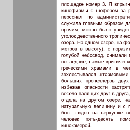
площадке номер 3. Я впрыг
кинофирмы с шофером за р
персонал по администрат
служила главным образом дл
прочим, можно было увидеть
уголок девственного тропиче
озера. На одном озере, на ф
метров в высоту), с пораз
голубой небосвод, снимали 
последние, самые критическ
греческими храмами в ме
захлестывался штормовыми
больших пропеллеров двух
избежав опасности застря
весело палящих друг в друга
отдела на другом озере, н
натуральную величину и с 
босс сидел на верхушке вы
человек пять-десять по
кинокамерой.