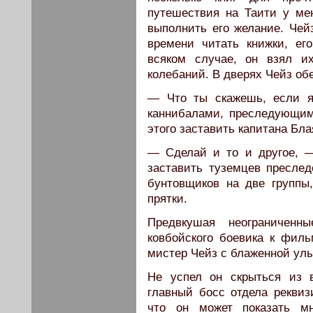
путешествия на Таити у ме
выполнить его желание. Чейз
времени читать книжки, ег
всяком случае, он взял и
колебаний. В дверях Чейз об
— Что ты скажешь, если я
каннибалами, преследующим
этого заставить капитана Бл
— Сделай и то и другое, 
заставить туземцев преслед
бунтовщиков на две группы,
прятки.
Предвкушая неограниченн
ковбойского боевика к фил
мистер Чейз с блаженной улы
Не успел он скрыться из 
главный босс отдела рекви
что он может показать мн