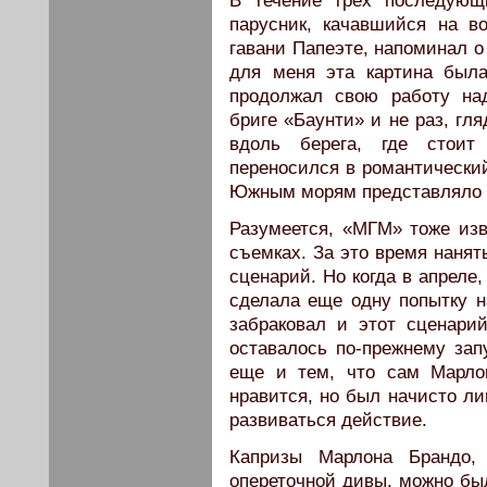
В течение трех последующ
парусник, качавшийся на в
гавани Папеэте, напоминал 
для меня эта картина был
продолжал свою работу на
бриге «Баунти» и не раз, гл
вдоль берега, где стои
переносился в романтический
Южным морям представляло с
Разумеется, «МГМ» тоже изв
съемках. За это время нанят
сценарий. Но когда в апреле
сделала еще одну попытку н
забраковал и этот сценари
оставалось по-прежнему за
еще и тем, что сам Марло
нравится, но был начисто ли
развиваться действие.
Капризы Марлона Брандо, 
опереточной дивы, можно бы