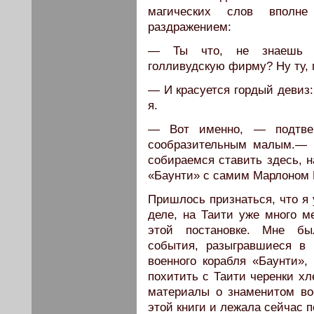
магических слов вполне
раздражением:
— Ты что, не знаешь «М
голливудскую фирму? Ну ту, 
— И красуется гордый девиз:
я.
— Вот именно, — подтве
сообразительным малым.— Т
собираемся ставить здесь, н
«Баунти» с самим Марлоном Б
Пришлось признаться, что я 
деле, на Таити уже много м
этой постановке. Мне бы
события, разыгравшиеся в 
военного корабля «Баунти»
похитить с Таити черенки хл
материалы о знаменитом во
этой книги и лежала сейчас п