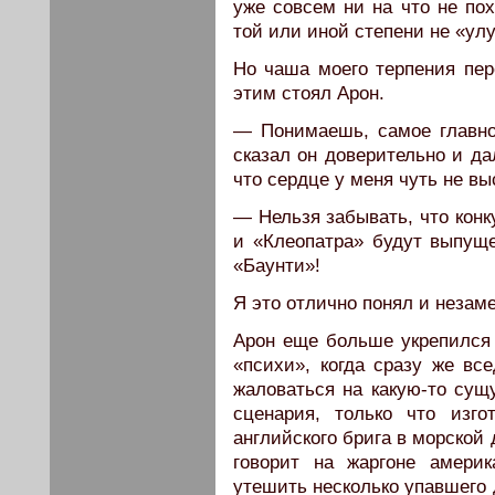
уже совсем ни на что не пох
той или иной степени не «ул
Но чаша моего терпения пере
этим стоял Арон.
— Понимаешь, самое главн
сказал он доверительно и да
что сердце у меня чуть не вы
— Нельзя забывать, что конк
и «Клеопатра» будут выпу
«Баунти»!
Я это отлично понял и незам
Арон еще больше укрепился
«психи», когда сразу же вс
жаловаться на какую-то сущ
сценария, только что изг
английского брига в морской
говорит на жаргоне америк
утешить несколько упавшего д