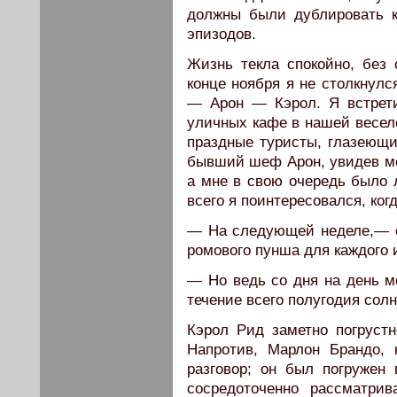
должны были дублировать к
эпизодов.
Жизнь текла спокойно, без
конце ноября я не столкнулс
— Арон — Кэрол. Я встрет
уличных кафе в нашей весел
праздные туристы, глазеющи
бывший шеф Арон, увидев ме
а мне в свою очередь было 
всего я поинтересовался, ког
— На следующей неделе,— с
ромового пунша для каждого и
— Но ведь со дня на день мо
течение всего полугодия сол
Кэрол Рид заметно погрустн
Напротив, Марлон Брандо,
разговор; он был погруже
сосредоточенно рассматрив