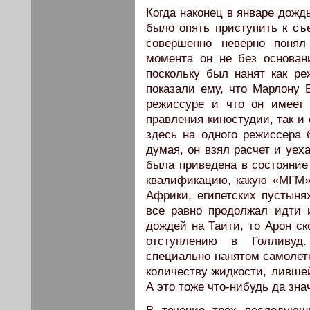
Когда наконец в январе дож
было опять приступить к съ
совершенно неверно понял
момента он не без основан
поскольку был нанят как ре
показали ему, что Марлону 
режиссуре и что он имеет 
правления киностудии, так и 
здесь на одного режиссера 
думая, он взял расчет и уех
была приведена в состояние
квалификацию, какую «МГМ»
Африки, египетских пустынях
все равно продолжал идти 
дождей на Таити, то Арон ск
отступлению в Голливуд
специально нанятом самолете
количеству жидкости, лившей
А это тоже что-нибудь да зна