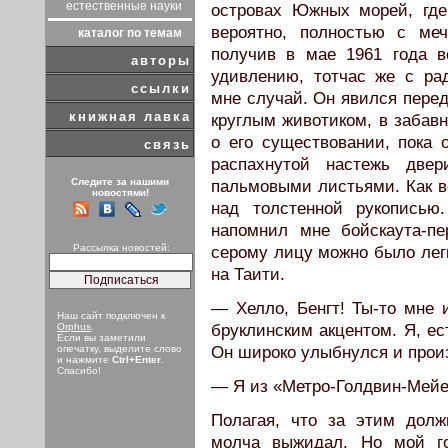
естественные науки
островах Южных морей, где
вероятно, полностью с ме
каталог по темам
получив в мае 1961 года в
авторы
удивлению, тотчас же с ра
ссылки
мне случай. Он явился перед
книжная лавка
круглым животиком, в забав
о его существовании, пока 
связь
распахнутой настежь две
Следите за нашими
пальмовыми листьями. Как вс
новостями!
над толстенной рукописью
напомнил мне бойскаута-пе
Рассылка новостей:
серому лицу можно было легк
на Таити.
— Хелло, Бенгт! Ты-то мне 
Наш сайт подключен к
бруклинским акцентом. Я, ес
Orphus
.
Если вы заметили
Он широко улыбнулся и прои
опечатку, выделите слово
и нажмите
Ctrl+Enter
.
Спасибо!
— Я из «Метро-Голдвин-Мейе
Полагая, что за этим долж
молча выжидал. Но мой го