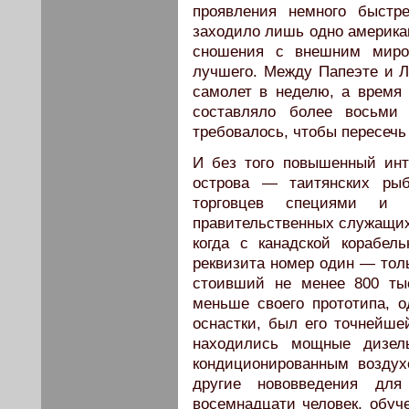
проявления немного быстр
заходило лишь одно американ
сношения с внешним миро
лучшего. Между Папеэте и Л
самолет в неделю, а время 
составляло более восьми 
требовалось, чтобы пересечь
И без того повышенный инт
острова — таитянских рыб
торговцев специями и с
правительственных служащих
когда с канадской корабе
реквизита номер один — толь
стоивший не менее 800 ты
меньше своего прототипа, о
оснастки, был его точнейше
находились мощные дизель
кондиционированным воздух
другие нововведения для
восемнадцати человек, обу