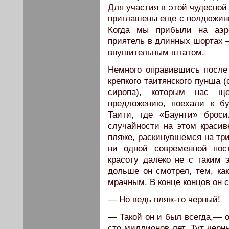
Для участия в этой чудесной
приглашены еще с полдюжины
Когда мы прибыли на аэр
приятель в длинных шортах 
внушительным штатом.
Немного оправившись после 
крепкого таитянского пунша 
сиропа), которым нас щ
предложению, поехали к б
Таити, где «Баунти» брос
случайности на этом краси
пляже, раскинувшемся на три
ни одной современной пос
красоту далеко не с таким 
дольше он смотрел, тем, как
мрачным. В конце концов он 
— Но ведь пляж-то черный!
— Такой он и был всегда,— о
сто миллионов лет. Тут черн