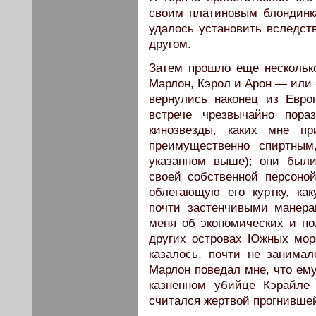
своим платиновым блондинка
удалось установить вследст
другом.
Затем прошло еще нескольк
Марлон, Кэрол и Арон — или 
вернулись наконец из Евр
встрече чрезвычайно пора
кинозвезды, каких мне пр
преимущественно спиртным
указанном выше); они были
своей собственной персоно
облегающую его куртку, ка
почти застенчивыми манера
меня об экономических и по
других островах Южных море
казалось, почти не занимал
Марлон поведал мне, что ем
казненном убийце Кэрайле
считался жертвой прогнивше