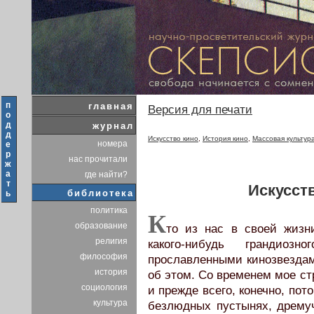
п
главная
Версия для печати
о
д
журнал
д
Искусство кино
,
История кино
,
Массовая культур
номера
е
р
нас прочитали
ж
а
где найти?
т
Искусст
библиотека
ь
политика
К
образование
то из нас в своей жизн
религия
какого-нибудь грандио
философия
прославленными кинозвездам
история
об этом. Со временем мое ст
социология
и прежде всего, конечно, пот
культура
безлюдных пустынях, дрему