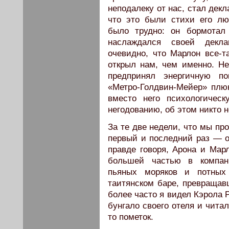
неподалеку от нас, стал дек
что это были стихи его лю
было трудно: он бормотал
наслаждался своей декла
очевидно, что Марлон все-т
открыл нам, чем именно. Не
предпринял энергичную по
«Метро-Голдвин-Мейер» плю
вместо него психологичес
негодованию, об этом никто 
За те две недели, что мы пр
первый и последний раз — 
правде говоря, Арона и Мар
большей частью в компан
пьяных моряков и потных 
таитянском баре, превращав
более часто я видел Кэрола 
бунгало своего отеля и чита
то пометок.