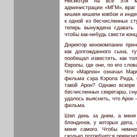
Несмотря на все эти ме
администрации «МГМ», враг 
кишмя кишели ковбои и инде
к одной из бесчисленных ст
теперь вынуждена сдавать
чтобы как-нибудь свести кон
Директор кинокомпании при
как долгожданного сына, 
пообещал известить, как то
Европы, где они, по его сло
Что «Марлон» означал Мар
фильма сэра Кэрола Рида, б
такой Арон? Однако вскор
бесчисленных секретарш, сну
удалось выяснить, что Арон 
фильма.
Шел день за днем, а меня
блондинок, у которых дела,
меня самого. Чтобы немно
сколько потребуется реквизи