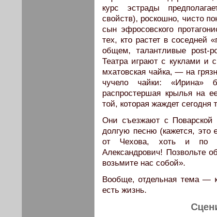
курс эстрады предполагае
свойств), роскошно, чисто п
сын эфросовского протагон
тех, кто растет в соседней 
общем, талантливые post-po
Театра играют с куклами и 
мхатовская чайка, — на гряз
чучело чайки: «Ирина» б
распростершая крылья на ее
той, которая жаждет сегодня
Они съезжают с Поварской 
долгую песню (кажется, это 
от Чехова, хоть и по м
Александрович! Позвольте об
возьмите нас собой».
Вообще, отдельная тема — к
есть жизнь.
Сцен