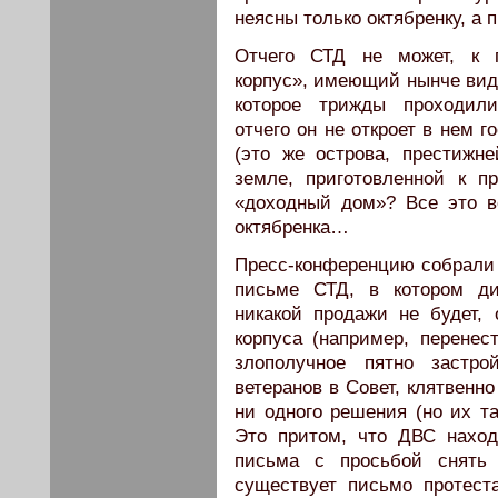
неясны только октябренку, а
Отчего СТД не может, к п
корпус», имеющий нынче вид 
которое трижды проходили
отчего он не откроет в нем 
(это же острова, престижн
земле, приготовленной к п
«доходный дом»? Все это в
октябренка…
Пресс-конференцию собрали п
письме СТД, в котором ди
никакой продажи не будет,
корпуса (например, перенес
злополучное пятно застро
ветеранов в Совет, клятвенн
ни одного решения (но их та
Это притом, что ДВС нахо
письма с просьбой снять 
существует письмо протест