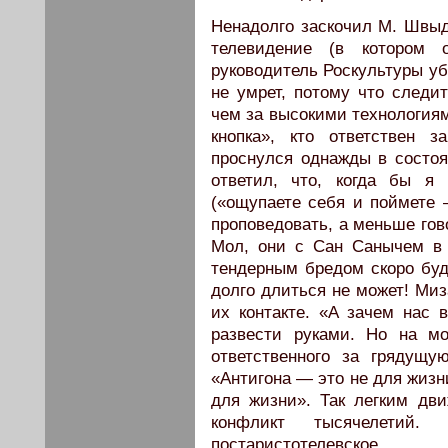
Ненадолго заскочил М. Швыд
телевидение (в котором 
руководитель Роскультуры уб
не умрет, потому что следит
чем за высокими технологиям
кнопка», кто ответствен 
проснулся однажды в состо
ответил, что, когда бы я
(«ощупаете себя и поймете 
проповедовать, а меньше гов
Мол, они с Сан Санычем в п
тендерным бредом скоро буд
долго длиться не может! Миз
их контакте. «А зачем нас 
развести руками. Но на м
ответственного за грядущ
«Антигона — это не для жизн
для жизни». Так легким дв
конфликт тысячелетий
постаристотелевское.