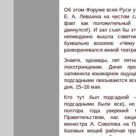
Об этом Форуме всея Руси уз
Е. А. Левшина на чистом с
факт как положительный 
двинулся!). И зал съел бы э
неожиданно вышла советни
буквально возопив: «Чем
разворачивался живой театр
Знаете, однажды, лет пят
лохотронщикам. Денег пр
запомнила кошмарное ощущен
подсадными оказываются вс
дня, 15–16 мая.
Кто тут был подсадной —
подсадными были все), но
полтора года уверений
Правительством, нас защи
министра А. Соколова на П
базовых вещей рабочая гру