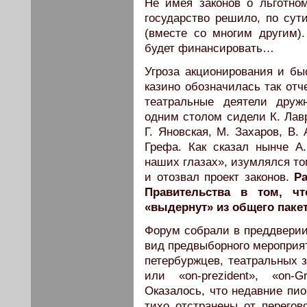
Не имея законов о льготном
государство решило, по сути
(вместе со многим другим)
будет финансировать…
Угроза акционирования и бы
казино обозначилась так отч
театральные деятели друж
одним столом сидели К. Лавр
Г. Яновская, М. Захаров, В.
Грефа. Как сказал нынче А
наших глазах», изумлялся то
и отозвал проект законов.
Ра
Правительства в том, ч
«выдернут» из общего паке
Форум собрали в преддверии
вид предвыборного мероприят
петербуржцев, театральных з
или «on-prezident», «on-
Оказалось, что недавние пи
тихо отстранены от перегов