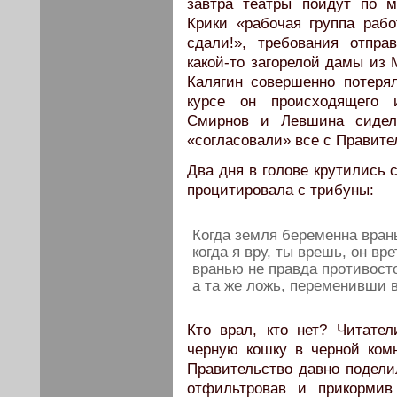
завтра театры пойдут по м
Крики «рабочая группа рабо
сдали!», требования отпра
какой-то загорелой дамы из 
Калягин совершенно потеря
курсе он происходящего и
Смирнов и Левшина сидели
«согласовали» все с Правит
Два дня в голове крутились 
процитировала с трибуны:
Когда земля беременна вран
когда я вру, ты врешь, он вре
вранью не правда противосто
а та же ложь, переменивши
Кто врал, кто нет? Читате
черную кошку в черной комн
Правительство давно подели
отфильтровав и прикормив