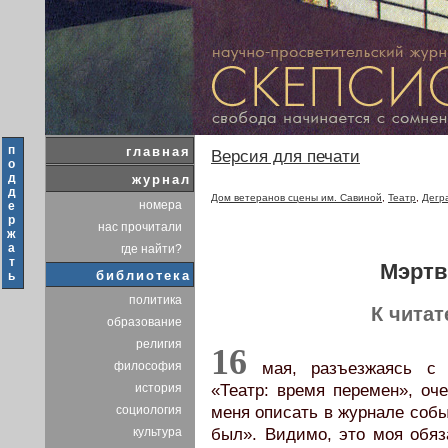
п
главная
Версия для печати
о
д
журнал
д
Дом ветеранов сцены им. Савиной
,
Театр
,
Дегр
номера
е
р
нас прочитали
ж
а
где найти?
т
Мэртв
библиотека
ь
политика
К читат
образование
религия
16
философия
мая, разъезжаясь с В
история
«Театр: время перемен», оч
социология
меня описать в журнале собы
культура
был». Видимо, это моя обяза