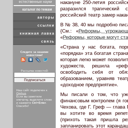
естественные науки
накануне 250-летия российск
разразился трагический 
каталог по темам
российский театр замер нака
авторы
В № 38, 40 мы подробно пис
ссылки
{См.: «
Реформы, угрожающ
книжная лавка
«
Реформы, которые могут ст
связь
«Страна у нас богата, пор
Следите за нашими
«порядка» эта богатая страна
новостями!
которая легко может позволи
художеств, решила «ре
Рассылка новостей:
освободить себя от обяз
образованием, уравняв теат
«доходное предприятие».
Наш сайт подключен к
Orphus
.
Мы писали о том, что уже
Если вы заметили
опечатку, выделите слово
финансовым контролем (я го
и нажмите
Ctrl+Enter
.
Спасибо!
Чехова, где Г. Греф — глава 
вы хотите во время репет
(прихоть такая пришла р
запланировать этот карандаш