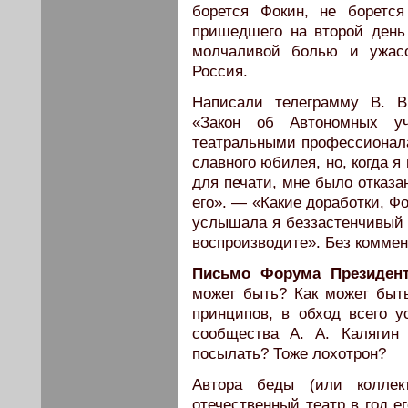
борется Фокин, не борется
пришедшего на второй день
молчаливой болью и ужасо
Россия.
Написали телеграмму В. В
«Закон об Автономных уч
театральными профессионалам
славного юбилея, но, когда я
для печати, мне было отказа
его». — «Какие доработки, Ф
услышала я беззастенчивый 
воспроизводите». Без коммен
Письмо Форума Президент
может быть? Как может быть
принципов, в обход всего у
сообщества А. А. Калягин
посылать? Тоже лохотрон?
Автора беды (или коллект
отечественный театр в год ег