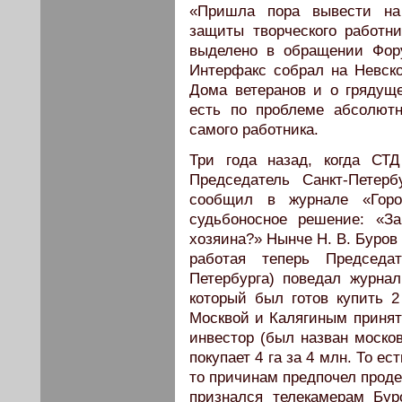
«Пришла пора вывести на
защиты творческого работ
выделено в обращении Фор
Интерфакс собрал на Невск
Дома ветеранов и о грядуще
есть по проблеме абсолют
самого работника.
Три года назад, когда СТ
Председатель Санкт-Петер
сообщил в журнале «Горо
судьбоносное решение: «За
хозяина?» Нынче Н. В. Буров
работая теперь Председа
Петербурга) поведал журнал
который был готов купить 2
Москвой и Калягиным принят
инвестор (был назван моско
покупает 4 га за 4 млн. То е
то причинам предпочел проде
признался телекамерам Бур