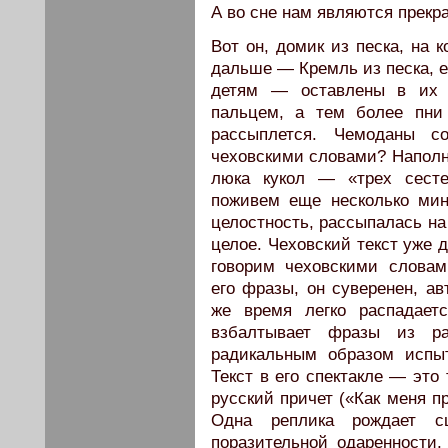
А во сне нам являются прек
Вот он, домик из песка, на 
дальше — Кремль из песка, е
детям — оставлены в их «
пальцем, а тем более пни
рассыплется. Чемоданы со
чеховскими словами? Напол
люка кукол — «трех сесте
поживем еще несколько мину
целостность, рассыпалась на
целое. Чеховский текст уже 
говорим чеховскими слова
его фразы, он суверенен, ав
же время легко распадает
взбалтывает фразы из р
радикальным образом испыт
Текст в его спектакле — это т
русский причет («Как меня пр
Одна реплика рождает с
поразительной одаренности,