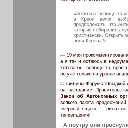
«Антигона вообще-то хо
а Креон велел выб
предположить, что Ант
которые собирались пус
христиански. Открытым
роли Креона?»
— 19 мая прокомментировала
а я так и остаюсь в недоум
хотела бы, вообще-то, прояс
но уже только на уровне ана
С трибуны Форума Швыдкой с
на заседание Правительств
Закон об Автономных орг
всякого пакета предложений
«черный ящик» — никто не 
телевидения!
А поутру они проснул