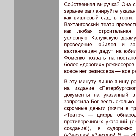
Собственная выручка? Она сд
заранее запланируйте указан
как вишневый сад, в торги,
Вахтанговский театр провест
как любая строительная о
условную Калужскую драму
проведение юбилея и за
вахтанговцам дадут на юби
Фоменко позвать на постан
более «дорогих» режиссеров 
вовсе нет режиссера — все 
В эту минуту лично я ищу ре
на издание «Петербургско
документы на указанный 
запросила Бог весть сколько
скромные деньги (почти в т
«Театр», — цифры обнарод
противоречивых указаний (с
создание!), я судорожно 
(«Звезда»! «Звезда»! Я — «