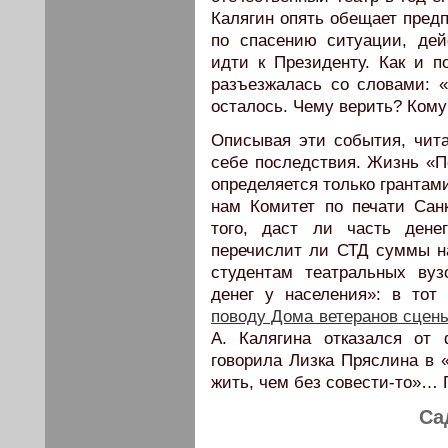
Калягин опять обещает пред
по спасению ситуации, дей
идти к Президенту. Как и п
разъезжалась со словами: 
осталось. Чему верить? Ком
Описывая эти события, чита
себе последствия. Жизнь «Пе
определяется только грантам
нам Комитет по печати Санк
того, даст ли часть дене
перечислит ли СТД суммы н
студентам театральных ву
денег у населения»: в тот
поводу Дома ветеранов сцен
А. Калягина отказался от
говорила Лизка Пряслина в 
жить, чем без совести-то»…
Са