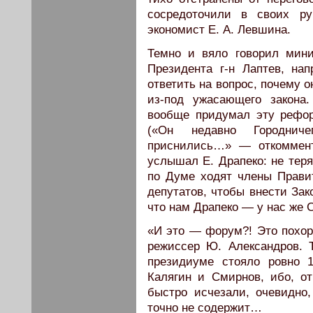
сосредоточили в своих ру
экономист Е. А. Левшина.
Темно и вяло говорил мини
Президента г-н Лаптев, на
ответить на вопрос, почему о
из-под ужасающего закона
вообще придумал эту рефор
(«Он недавно Городнич
приснились…» — откоммент
услышал Е. Драпеко: не теря
по Думе ходят члены Прави
депутатов, чтобы внести Зак
что нам Драпеко — у нас же 
«И это — форум?! Это похо
режиссер Ю. Александров. 
президиуме стояло ровно 
Калягин и Смирнов, ибо, от
быстро исчезали, очевидно,
точно не содержит…