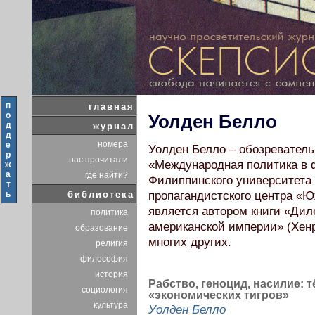
п
главная
о
Уолден Белло
д
журнал
д
номера
е
Уолден Белло – обозреватель
р
нас прочитали
«Международная политика в 
ж
а
где найти?
Филиппинского университета
т
ь
библиотека
пропагандистского центра «Ю
является автором книги «Ди
политика
американской империи» (Хенри
образование
многих других.
религия
философия
история
Рабство, геноцид, насилие: 
социология
«экономических тигров»
культура
Уолден Белло