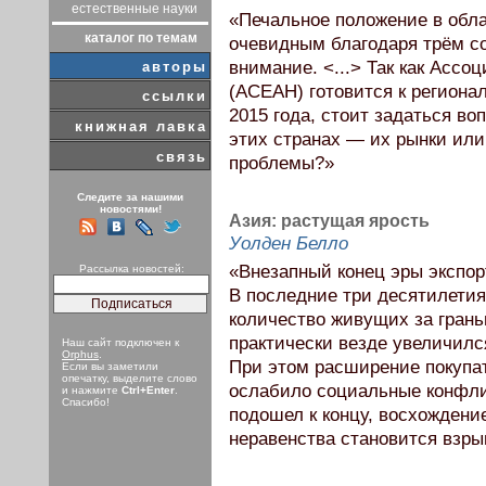
естественные науки
«Печальное положение в обла
каталог по темам
очевидным благодаря трём с
внимание. <...> Так как Асс
авторы
(АСЕАН) готовится к региона
ссылки
2015 года, стоит задаться во
книжная лавка
этих странах — их рынки ил
связь
проблемы?»
Следите за нашими
новостями!
Азия: растущая ярость
Уолден Белло
«Внезапный конец эры экспор
Рассылка новостей:
В последние три десятилети
количество живущих за грань
практически везде увеличилс
Наш сайт подключен к
Orphus
.
При этом расширение покупа
Если вы заметили
опечатку, выделите слово
ослабило социальные конфлик
и нажмите
Ctrl+Enter
.
Спасибо!
подошел к концу, восхождени
неравенства становится взр