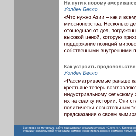
На пути к новому американс
Уолден Белло
«Что нужно Азии – как и всем
миссионерства. Несколько де
отошедшая от дел, погруженн
высокой ценой, которую прих
поддержание позиций мирово
собственными внутренними п
Как устроить продовольств
Уолден Белло
«Рассматриваемые раньше ка
крестьяне теперь возглавляю
индустриальному сельскому х
их на свалку истории. Они ст
политически сознательным “к
предсказания о своем вымир
Все права на материалы сайта принадлежат редакции журнала «Скепсис». Копирован
страницу заимствуемой публикации; коммерческое использование возможно только п