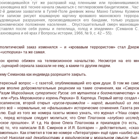
роизводившейся тут же расправой над пленными или провинившимис
ахновщина всё теснее начала смыкаться с петлюровским бандитизмом…Час
2-й дивизии захватили в Гуляй-Поле дневник жены Махно Галины Кузменк
ти записки рисуют кошмарную картину кровавого махновского террор
удовищные разрушения, производившиеся его бандами, только ухудша
кономическое положение населения… Опустошительный смерч махновщи
ставлял после себя руины и пепелища, голод и эпидемии» (Семанов С.
ахновщина и её крах // Вопросы истории, 1966, № 9, с. 42 – 55).
политический заказ изменился – и «кровавым террористом» стал Дзерж
я
«историка»
та же самая.
 он крепко обижен на телевизионное начальство. Несмотря на его мн
 сценарий сериала заказали не ему, а каким-то другим людям.
тему Семанова как индивида разрешите закрыть.
тересный вопрос – с газетой, опубликовавший его крик души. В том же сам
им вполне доброжелательные рецензии на такие сочинения, как
«Сверхэ
азум Мироздания, суперэтнос Русов: от мутантов к богочеловечеству»
н
 или
«Русь Меровингов и корень Рюрика»
В. Карпеца. Первый автор создал
осапиенсов, второй открыл
«русов-приамидов – народ, вышедший из ле
 это всё – нормальные, не
«фальшивые»
исторические сочинения. Газета ре
елю. Ещё из того же номера газеты можно узнать, что журнал
«“Наш совре
»
, перед которым следует молиться; что Олег Платонов
«глубоко иссле
еское прошлое»
. И т.д. На фоне Олега Платонова и приапидов (то есть, 
в) то, что написали В.В. Смирнов и И.Я. Болгарин – действительно,
«сказ
рамотных»
. Как отметил в том же номере «Литературки» ещё один
«шибко гр
«суд Николая над декабристами в юридическом и моральном смысле был 