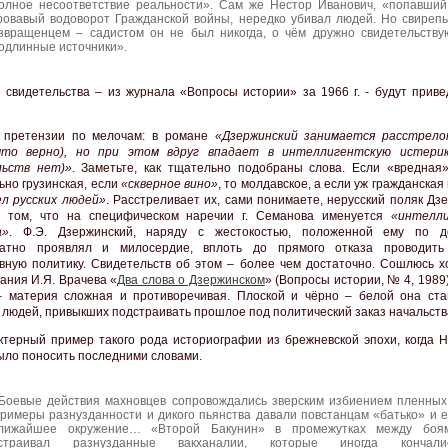
олное несоответствие реальности». Сам же Нестор Иванович, «попавший
ровавый водоворот Гражданской войны, нередко убивал людей. Но свиреп
звращенцем – садистом он не был никогда, о чём дружно свидетельству
одлинные источники».
е свидетельства – из журнала «Вопросы истории» за 1966 г. - будут приве
, претензии по мелочам: в романе
«Дзержинский занимается расстрело
что верно), но при этом вдруг впадает в интеллигентскую истерик
льств нет)»
. Заметьте, как тщательно подобраны слова. Если «вредная»
ьно грузинская, если
«скверное вино»
, то молдавское, а если уж гражданская 
л русских людей»
. Расстреливает их, сами понимаете, нерусский поляк Дз
о том, что на специфическом наречии г. Семанова именуется
«интелли
а»
. Ф.Э. Дзержинский, наряду с жестокостью, положенной ему по д
ратно проявлял и милосердие, вплоть до прямого отказа проводить
вную политику. Свидетельств об этом – более чем достаточно. Сошлюсь х
ания И.Я. Врачева «
Два слова о Дзержинском
» (Вопросы истории, № 4, 1989
 материя сложная и противоречивая. Плоской и чёрно – белой она ста
 людей, привыкших подстраивать прошлое под политический заказ начальств
ктерный пример такого рода историографии из брежневской эпохи, когда Н
ыло поносить последними словами.
Боевые действия махновцев сопровождались зверским избиением пленны
римеры разнузданности и дикого пьянства давали повстанцам «батько» и е
лижайшее окружение… «Второй Бакунин» в промежутках между боя
страивал разнузданные вакханалии, которые иногда кончали