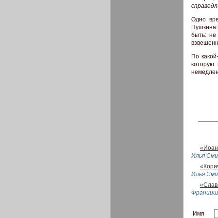
справедл
Одно вр
Пушкина 
быть: не
взвешенн
По какой
которую 
немедлен
«Иоан
Илья Сми
«Кори
Илья Сми
«Слав
Франциш
Имя