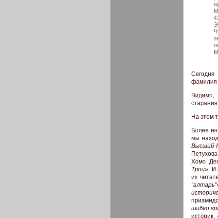
п
М
4
Э
Ч
э
о
М
Сегодня 
фамили
Видимо,
старания,
На этом 
Более ин
мы наход
Высший Р
Петухова
Хомо Де
Трои»
. И
их читат
“алтарь”
историч
приамидо
шибко г
историк,