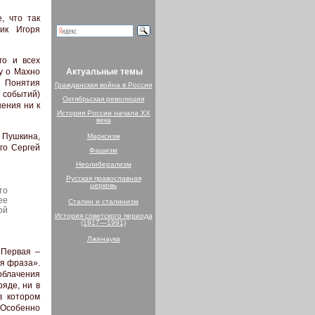
, что так
ник Игоря
го и всех
Актуальные темы
у о Махно
. Понятия
Гражданская война в России
 событий)
Октябрьская революция
ения ни к
История России начала XX
века
 Пушкина,
Марксизм
го Сергей
Фашизм
Неолиберализм
Русская православная
церковь
то
ее
Сталин и сталинизм
ой
История советского периода
(1917—1991)
Лженаука
Первая –
ая фраза».
облачения
яде, ни в
в котором
 Особенно