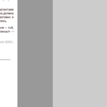
ортретами
она должна
ективно и
лись.
чи – той,
раешь!»
–
ля 2006 г.