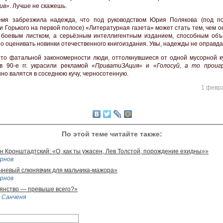
ив»
. Лучше не скажешь.
емя забрезжила надежда, что под руководством Юрия Полякова (под п
и Горького на первой полосе) «Литературная газета» может стать тем, чем 
 боевым листком, а серьёзным интеллигентным изданием, способным объ
о оценивать новинки отечественного книгоиздания. Увы, надежды не оправда
-то фатальной закономерности люди, оттолкнувшиеся от одной мусорной ку
в 90-е гг. украсили рекламой
«ПриватиЗАция»
и
«Голосуй, а то проиг
но валятся в соседнюю кучу, черносотенную.
1 февра
По этой теме читайте также:
н Кронштадтский: «О, как ты ужасен, Лев Толстой, порождение ехидны»»
рнов
чневый слюнявчик для мальчика-мажора»
рнов
янство — превыше всего?»
 Санченя