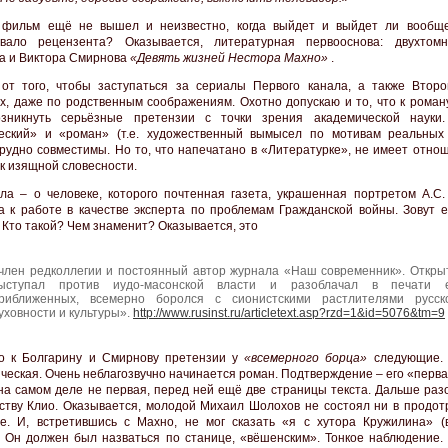
 фильм ещё не вышел и неизвестно, когда выйдет и выйдет ли вообще
овало рецензента? Оказывается, литературная первооснова: двухтом
а и Виктора Смирнова
«Девять жизней Нестора Махно»
.
от того, чтобы заступаться за сериалы Первого канала, а также Второ
х, даже по родственным соображениям. Охотно допускаю и то, что к роман
озникнуть серьёзные претензии с точки зрения академической науки
еский» и «роман» (т.е. художественный вымысел по мотивам реальных
рудно совместимы. Но то, что напечатано в «Литературке», не имеет отнош
 к изящной словесности.
ла – о человеке, которого почтенная газета, украшенная портретом А.С.
а к работе в качестве эксперта по проблемам Гражданской войны. Зовут е
 Кто такой? Чем знаменит? Оказывается, это
член редколлегии и постоянный автор журнала «Наш современник». Откры
ыступал против иудо-масонской власти и разоблачал в печати 
риближенных, всемерно боролся с сионистскими растлителями русск
уховности и культуры».
http://www.rusinst.ru/articletext.asp?rzd=1&id=5076&tm=9
о к Болгарину и Смирнову претензии у
«всемерного борца»
следующие. 
ческая. Очень неблагозвучно начинается роман. Подтверждение – его «перв
на самом деле не первая, перед ней ещё две страницы текста. Дальше раз
ству Клио. Оказывается, молодой Михаил Шолохов не состоял ни в продотр
е. И, встретившись с Махно, не мог сказать «я с хутора Кружилина» (
. Он должен был назваться по станице, «вёшенским». Тонкое наблюдение.