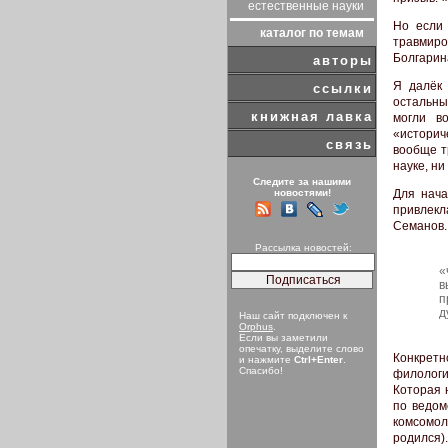
естественные науки
Но если
каталог по темам
травмир
Болгарин
авторы
Я далёк 
ссылки
остальны
книжная лавка
могли в
«историч
связь
вообще т
науке, ни
Следите за нашими
новостями!
Для нача
привлекл
Семанов.
Рассылка новостей:
«
в
п
д
Наш сайт подключен к
Orphus
.
Если вы заметили
опечатку, выделите слово
Конкретн
и нажмите
Ctrl+Enter
.
Спасибо!
филологи
Которая 
по ведом
комсомол
родился)