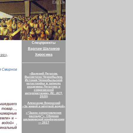
Eng
De
Спецпроекты
Варлам Шаламов
Хиросима
1991)
,
я Смирнов
«Валерий Легасов:
Высвечено Чернобылем.
История Чернобыльской
катастрофы в записях
академика Легасова и
современной
интерпретации» (М.: АСТ,
2020)
Александр Воронский
вышедшего
«За живой и мёртвой водой»
 товар…,
«“Закон сопротивления
шмарные
распаду”». Сборник
емли» и –
шаламовской конференции
— 2017
й водой»
,
инальный