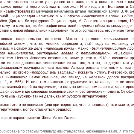
сть, что человек не анкету в турагентстве заполнял, а попал в плен к вра
 самое время и место соблюдать протокол. И эпизод этот Болгарин и С
и - заимствовали из
мемуаров начальника штаба махновской армии В. Ф. Б
рной Энциклопедии написано: М.А. Шолохов
«участвовал в Гражд. Войне,
яде»
(Краткая Литературная Энциклопедия, М, Советская энциклопедия, 1975
ли кому-то кажется, что биографии писателей подлежат обязательному реда
ствии с новой официальной идеологией, то это, согласитесь, его личные труд
 пошла национальная политика. Махно в романе
«изъясняется н
сийской мове»
, что, по мнению рецензента, льёт воду на мельницу ук
изма. На самом же деле
«народный вожак»
Махно
«был непримиримым пр
кого национализма, беспощадно воевал с петлюровцами»
. Решающий 
та: сам Нестор Иванович вспоминал, какие у него в 1918 г. возникли п
ими железнодорожными чиновниками из-за того, что он, по документам уч
фициальным государственным языком. Авторы романа «не могли о том н
ельно, их кто-то
«попросил или заставил»
исказить истину. Интересно, кт
ия Тимошенко? Самое смешное, что эпизод на железной дороге воспро
т. 1, с. 565). И нет там никакого сотрудничества махновцев с петлюр
тся главный герой на «суржике», то есть на смешанном наречии, характерн
куда он родом и где совершал основные свои «повстанческие» подвиги. От оф
го языка «суржик» так же далёк, как от русского литературного.
нзент этого не понимает (или притворяется, что не понимает), то в газете,
тературной», мог бы отыскаться редактор.
 личные характеристики. Жена Махно Галина
обрисована по старым голливудским стандартам, как женщина-вамп. И это то