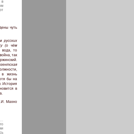
 в
ым
ют
дены чуть
м русских
у (о чём
 вода, то
война, так
ержинский.
гентская
олжности,
 в жизнь
отя бы на
). История
новится в
а.
.И. Махно
х…
го
ми
сь