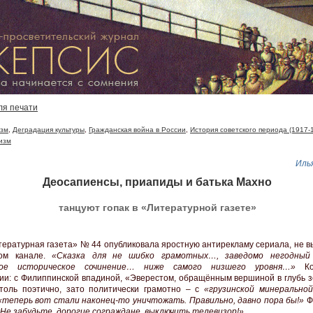
ля печати
зм
,
Деградация культуры
,
Гражданская война в России
,
История советского периода (1917-
изм
Иль
Деосапиенсы, приапиды и батька Махно
танцуют гопак в «Литературной газете»
тературная газета» № 44 опубликовала яростную антирекламу сериала, не 
ом канале.
«Сказка для не шибко грамотных…, заведомо негодный
ое историческое сочинение… ниже самого низшего уровня…»
Ко
ии: с Филиппинской впадиной, «Эверестом, обращённым вершиной в глубь з
толь поэтично, зато политически грамотно – с
«грузинской минерально
«теперь вот стали наконец-то уничтожать. Правильно, давно пора бы!»
Ф
Не забудьте, дорогие сограждане, выключить телевизор!»