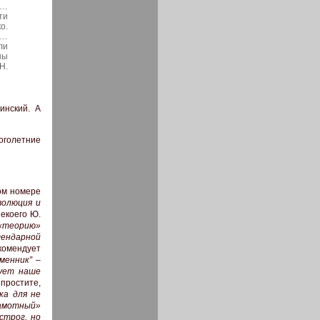
я…
ти
о.
а…
ли
ны
Н.
инский. А
оголетние
ом номере
волюция и
екоего Ю.
«теорию»
гендарной
комендует
менник” –
дует наше
простите,
ка для не
амотный»
строг, но