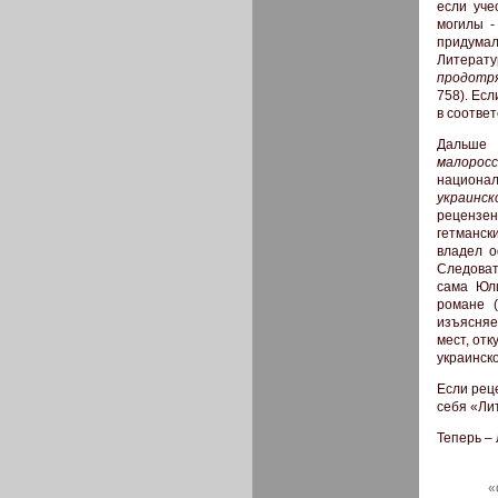
если уче
могилы -
придумал
Литерату
продотр
758). Ес
в соответ
Дальше
малорос
национал
украинс
рецензен
гетманск
владел о
Следоват
сама Юл
романе (
изъясняе
мест, от
украинско
Если реце
себя «Ли
Теперь –
«