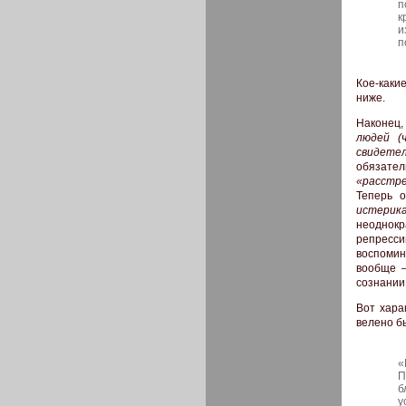
п
к
и
п
Кое-каки
ниже.
Наконец
людей (
свидете
обязател
«расстре
Теперь 
истерик
неоднок
репресси
воспомин
вообще –
сознании
Вот хара
велено б
«
П
б
у