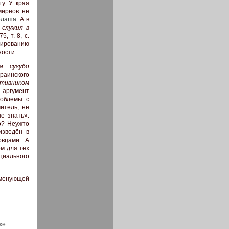
гу. У края
мирнов не
елаша
. А в
 служил в
, т. 8, с.
ктированию
ности.
а сугубо
раинского
отивником
аргумент
роблемы с
итель, не
е знать».
о? Неужто
изведён в
овцами. А
ом для тех
ициального
 именующей
же