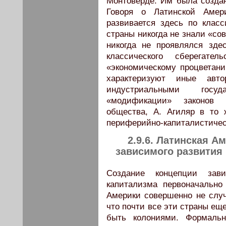
Монтоверде. Им была создан
Говоря о Латинской Амер
развивается здесь по клас
страны никогда не знали «со
никогда не проявлялся зде
классического сберегате
«экономическому процветани
характеризуют иные авт
индустриальными госуд
«модификации» законов 
общества, А. Агиляр в то
периферийно-капиталистичес
2.9.6. Латинская А
зависимого развития
Создание концепции зав
капитализма первоначально
Америки совершенно не случ
что почти все эти страны ещ
быть колониями. Формаль