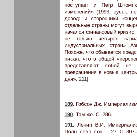
поступает и Петр Штомпк
изменений» (1993; русск. пе
довод: и сторонники конц
отдельные страны могут вырв
начался финансовый кризис, 
не только четырех «ази
индустриальных стран» Аз
Похоже, что сбывается предс
писал, что в общей «перспе
представляют собой не 
превращения в новые центр
дня».[
211
]
189
. Гобсон Дж. Империализм.
190
. Там же. С. 286.
191
. Ленин В.И. Империали
Полн. собр. соч. Т. 27. С. 307-