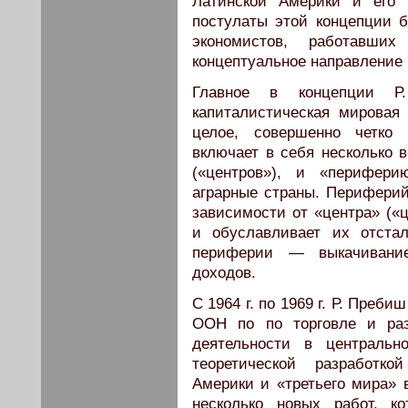
Латинской Америки и его 
постулаты этой концепции 
экономистов, работав
концептуальное направление
Главное в концепции Р
капиталистическая мировая
целое, совершенно четко 
включает в себя несколько 
(«центров»), и «перифери
аграрные страны. Периферий
зависимости от «центра» («ц
и обуславливает их отста
периферии — выкачивани
доходов.
С 1964 г. по 1969 г. Р. Пре
ООН по по торговле и ра
деятельности в централь
теоретической разработко
Америки и «третьего мира» 
несколько новых работ, к