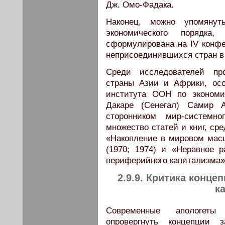
Дж. Омо-Фадака.
Наконец, можно упомянут
экономического порядк
сформулирована на IV конфе
неприсоединившихся стран в 
Среди исследователей пр
страны Азии и Африки, осо
института ООН по экономи
Дакаре (Сенегал) Самир 
сторонником мир-системн
множество статей и книг, ср
«Накопление в мировом масш
(1970; 1974) и «Неравное 
периферийного капитализма» 
2.9.9. Критика конц
к
Современные апологеты
опровергнуть концепции 