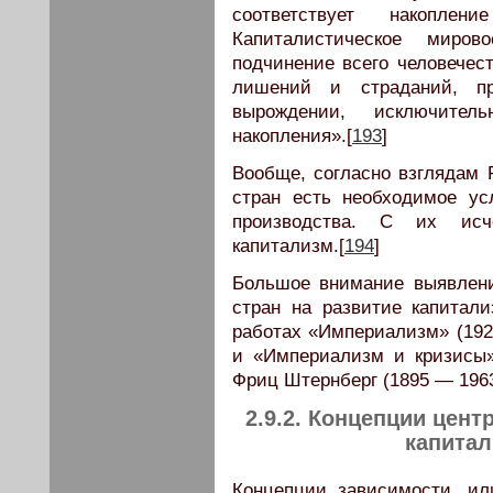
соответствует накопле
Капиталистическое миро
подчинение всего человечест
лишений и страданий, п
вырождении, исключител
накопления».[
193
]
Вообще, согласно взглядам 
стран есть необходимое ус
производства. С их исч
капитализм.[
194
]
Большое внимание выявлен
стран на развитие капитал
работах «Империализм» (1926
и «Империализм и кризисы»
Фриц Штернберг (1895 — 1963
2.9.2. Концепции цен
капитал
Концепции зависимости, ил