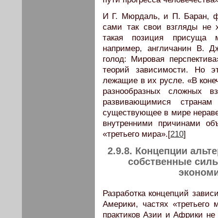
И Г. Мюрдаль, и П. Баран, 
сами так свои взгляды не х
такая позиция присуща м
например, англичанин В. Д
голод: Мировая перспектива
теорий зависимости. Но э
лежащие в их русле. «В коне
разнообразных сложных в
развивающимися странам
существующее в мире нераве
внутренними причинами об
«третьего мира».[
210
]
2.9.8. Концепции альт
собственные силы
экономи
Разработка концепций зависи
Америки, частях «третьего 
практиков Азии и Африки не