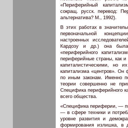
«Периферийный капитализ
сокращ. русск. перевод: П
альтернатива? М., 1992).
В этих работах в значитель
первоначальной концепц
настроенных исследователе
Кардозу и др.) она был
«периферийного капитализ
периферийные страны, как и
капиталистическими, но и
капитализма «центров». Он 
по иным законам. Именно п
теории совершенно не при
Специфика периферийного ка
всего общества.
«Специфика периферии, — пи
— в сфере техники и потребл
уровне развития и демокр
формирования излишка, в д