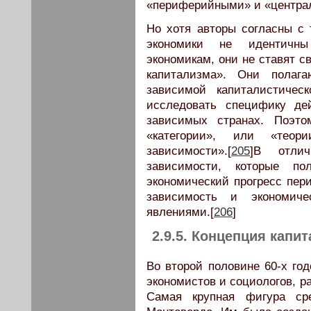
«периферийными» и «центра
Но хотя авторы согласны с 
экономики не идентичны
экономикам, они не ставят с
капитализма». Они полага
зависимой капиталистичес
исследовать специфику де
зависимых странах. Поэто
«категории», или «теор
зависимости».[
205
]В отли
зависимости, которые по
экономический прогресс пер
зависимость и экономиче
явлениями.[
206
]
2.9.5. Концепция капи
Во второй половине 60-х го
экономистов и социологов, 
Самая крупная фигура с