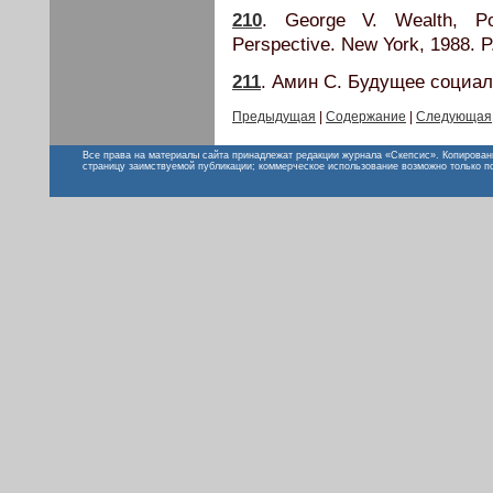
210
. George V. Wealth, Pov
Perspective. New York, 1988. P
211
. Амин С. Будущее социал
Предыдущая
|
Содержание
|
Следующая
Все права на материалы сайта принадлежат редакции журнала «Скепсис». Копирован
страницу заимствуемой публикации; коммерческое использование возможно только п