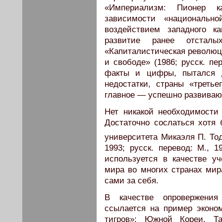
«Империализм: Пионер к
зависимости «национальн
воздействием западного к
развитие ранее отстал
«Капиталистическая революци
и свободе» (1986; русск. пе
факты и цифры, пытался д
недостатки, страны «треть
главное — успешно развиваю
Нет никакой необходимости 
Достаточно сослаться хотя 
университета Микаэля П. То
1993; русск. перевод: М., 1
используется в качестве уч
мира во многих странах мир
сами за себя.
В качестве опровержения
ссылается на пример эконом
тигров»: Южной Кореи, Та