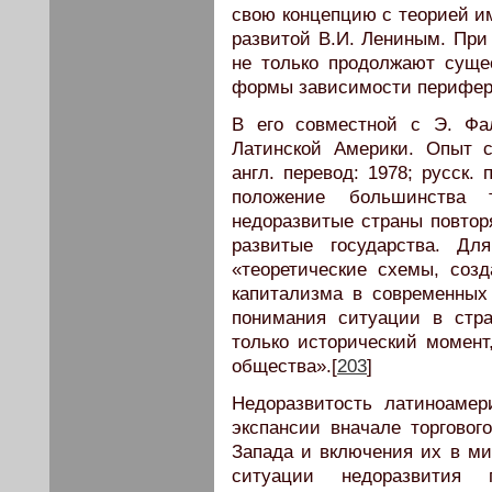
свою концепцию с теорией и
развитой В.И. Лениным. При 
не только продолжают суще
формы зависимости перифери
В его совместной с Э. Фа
Латинской Америки. Опыт с
англ. перевод: 1978; русск. 
положение большинства 
недоразвитые страны повтор
развитые государства. Дл
«теоретические схемы, соз
капитализма в современны
понимания ситуации в стр
только исторический момент
общества».[
203
]
Недоразвитость латиноамер
экспансии вначале торговог
Запада и включения их в ми
ситуации недоразвития 