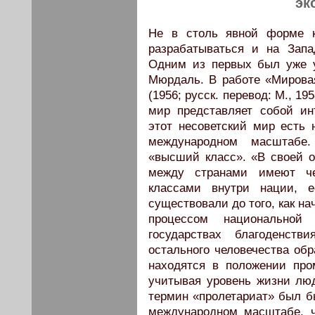
эк
Не в столь явной форме к
разрабатываться и на Запа
Одним из первых был уже 
Мюрдаль. В работе «Мирова
(1956; русск. перевод: М., 19
мир представляет собой ин
этот несоветский мир есть 
международном масштабе
«высший класс». «В своей о
между странами имеют ч
классами внутри нации, 
существовали до того, как н
процессом национальной
государствах благоденст
остального человечества обр
находятся в положении про
учитывая уровень жизни люд
термин «пролетариат» был б
международном масштабе, ч