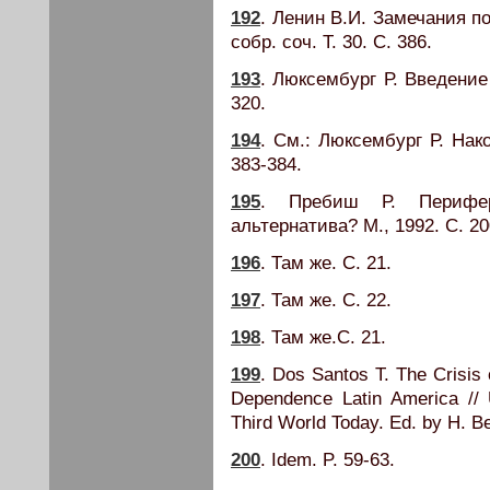
192
. Ленин В.И. Замечания п
собр. соч. Т. 30. С. 386.
193
. Люксембург Р. Введение
320.
194
. См.: Люксембург Р. Нако
383-384.
195
. Пребиш Р. Перифе
альтернатива? М., 1992. С. 20
196
. Там же. С. 21.
197
. Там же. С. 22.
198
. Там же.С. 21.
199
. Dos Santos Т. The Crisis
Dependence Latin America //
Third World Today. Ed. by H. B
200
. Idem. P. 59-63.