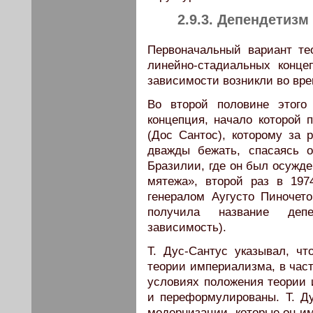
2.9.3. Депендетизм 
Первоначальный вариант те
линейно-стадиальных конце
зависимости возникли во вре
Во второй половине этого
концепция, начало которой 
(Дос Сантос), которому за
дважды бежать, спасаясь о
Бразилии, где он был осужд
мятежа», второй раз в 197
генералом Аугусто Пиночето
получила название депе
зависимость).
Т. Дус-Сантус указывал, чт
теории империализма, в част
условиях положения теории
и переформулированы. Т. Ду
модернизации, которые он им