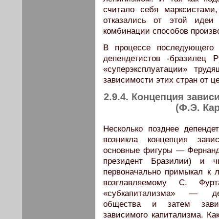
считало себя марксистами
отказались от этой идеи
комбинации способов произво
В процессе последующего 
депендетистов -бразилец 
«суперэксплуатации» труд
зависимости этих стран от ц
2.9.4. Концепция зави
(Ф.Э. Ка
Несколько позднее депенде
возникла концепция завис
основные фигуры — Фернанду
президент Бразилии) и ч
первоначально примыкал к 
возглавляемому С. Фу
«субкапитализма» — деф
общества и затем завис
зависимого капитализма. Как