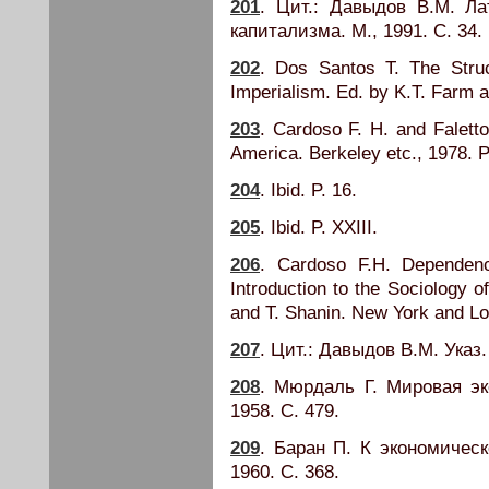
201
. Цит.: Давыдов В.М. Л
капитализма. М., 1991. С. 34.
202
. Dos Santos Т. The Stru
Imperialism. Ed. by K.T. Farm 
203
. Cardoso F. H. and Falett
America. Berkeley etc., 1978. P
204
. Ibid. P. 16.
205
. Ibid. P. XXIII.
206
. Cardoso F.H. Dependenc
Introduction to the Sociology o
and T. Shanin. New York and L
207
. Цит.: Давыдов В.М. Указ. 
208
. Мюрдаль Г. Мировая эк
1958. С. 479.
209
. Баран П. К экономическ
1960. С. 368.