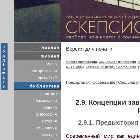
п
главная
Версия для печати
о
д
журнал
д
Философия истории
,
Социальная философия
,
М
номера
е
(1917-1991)
,
Зарубежная история XX-XXI века
,
И
р
нас прочитали
ж
а
где найти?
т
Предыдущая
|
Содержание
|
Следующая
библиотека
ь
политика
2.9. Концепции за
образование
религия
философия
история
2.9.1. Предыстори
социология
культура
Современный мир как един