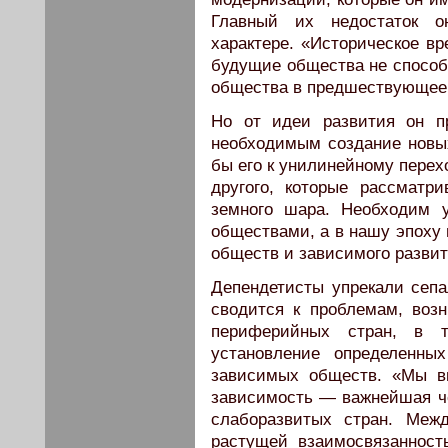
Главный их недостаток о
характере. «Историческое в
будущие общества не способ
общества в предшествующее 
Но от идеи развития он п
необходимым создание новых
бы его к унилинейному перех
другого, которые рассматр
земного шара. Необходим 
обществами, а в нашу эпоху
обществ и зависимого развит
Депендетисты упрекали сепа
сводится к проблемам, воз
периферийных стран, в т
установление определенны
зависимых обществ. «Мы в
зависимость — важнейшая ч
слаборазвитых стран. Межд
растущей взаимосвязаннос