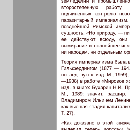
земледелии и промышленно
второстепенную работу 
подчиненных контролю ново
паразитарный империализм,
позднейшей Римской импер
сущность. «Но природу, — пи
ее действуют всюду, они
вымирание и полнейшее исче
ни народам, ни отдельным ор
Теория империализма была 
Гильфердингом (1877 — 1941
послед. русск. изд: М., 195
—1938) в работе «Мировое хо
изд. в книге: Бухарин Н.И. 
М., 1989; значит. расшир. 
Владимиром Ильичем Ленины
как высшая стадия капитализм
Т. 27).
«Как доказано в этой книж
выделил теперь
горстку
(м