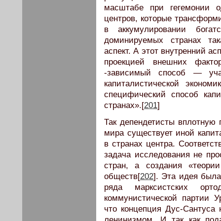
масштабе при гегемонии о
центров, которые трансформ
в аккумулировании бога
доминируемых странах так
аспект. А этот внутренний а
проекцией внешних фактор
-зависимый способ — уча
капиталистической экономи
специфический способ капи
странах».[
201
]
Так депендетисты вплотную п
мира существует иной капит
в странах центра. Соответст
задача исследования не пр
стран, а создания «теории
обществ[
202
]. Эта идея была
ряда марксистских орто
коммунистической партии У
что концепция Дус-Сантуса 
ленинизмом. И так как по