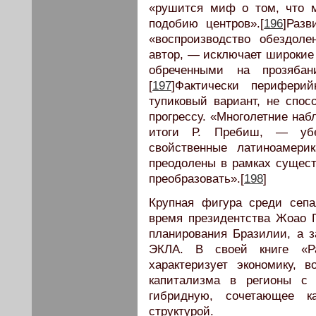
«рушится миф о том, что 
подобию центров».[
196
]Разв
«воспроизводство обездоле
автор, — исключает широкие
обреченными на прозябан
[
197
]Фактически перифери
тупиковый вариант, не спос
прогрессу. «Многолетние на
итоги Р. Пребиш, — убе
свойственные латиноамери
преодолены в рамках сущес
преобразовать».[
198
]
Крупная фигура среди сеп
время президентства Жоао 
планирования Бразилии, а з
ЭКЛА. В своей книге «Ра
характеризует экономику, 
капитализма в регионы с 
гибридную, сочетающее к
структурой.