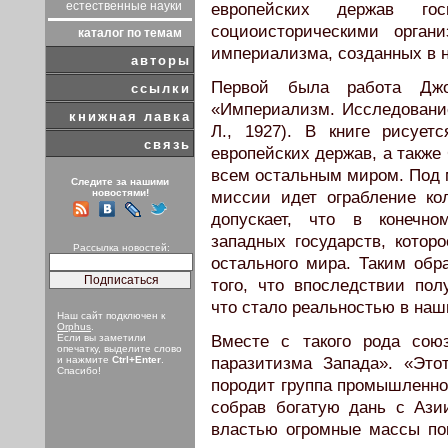
естественные науки
европейских держав го
социоисторическими орган
каталог по темам
империализма, созданных в н
авторы
Первой была работа Джо
ссылки
«Империализм. Исследование»
книжная лавка
Л., 1927). В книге рисует
связь
европейских держав, а также
всем остальным миром. Под 
Следите за нашими
новостями!
миссии идет ограбление ко
допускает, что в конечно
западных государств, котор
Рассылка новостей:
остального мира. Таким обр
того, что впоследствии по
что стало реальностью в наш
Наш сайт подключен к
Orphus
.
Если вы заметили
Вместе с такого рода сою
опечатку, выделите слово
и нажмите
Ctrl+Enter
.
паразитизма Запада». «Это
Спасибо!
породит группа промышленно
собрав богатую дань с Ази
властью огромные массы по