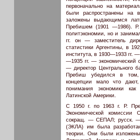
первоначально на материа
были распространены на 
заложены выдающимся лати
Пребишем (1901 —1986). Р
политэкономии, но и занима
гг. он — заместитель дире
статистики Аргентины, в 19
института, в 1930—1933 гг. 
—1935 гг. — экономический с
— директор Центрального ба
Пребиш убедился в том, 
концепции мало что дают
понимания экономики как
Латинской Америки.
С 1950 г. по 1963 г. Р. П
Экономической комиссии 
сокращ. — СЕПАЛ; русск. 
(ЭКЛА) им была разработа
теории. Они были изложены