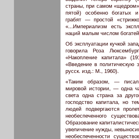
страны, при самом «щедром»
пятой) особенно богатых и
грабят — простой «стрижк
«...Империализм есть экс
наций малым числом богатей
Об эксплуатации кучкой запа
говорила Роза Люксембу
«Накопление капитала» (19
«Введение в политическую э
русск. изд.: М., 1960).
«Таким образом, — писала
мировой истории, — одна ча
света одна страна за друг
господство капитала, но 
людей подвергаются проле
необеспеченного существо
Образование капиталистическ
увеличение нужды, невыносим
необеспеченности существ