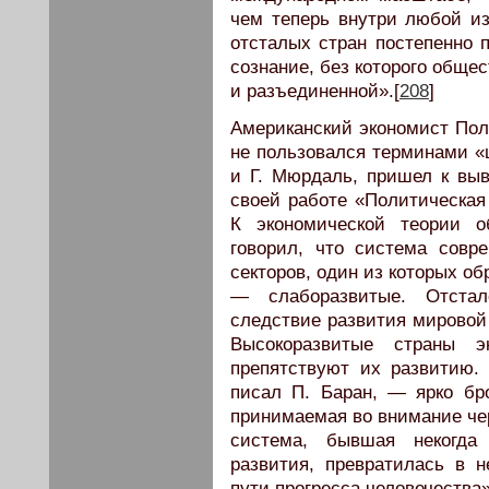
чем теперь внутри любой из
отсталых стран постепенно 
сознание, без которого обще
и разъединенной».[
208
]
Американский экономист Пол 
не пользовался терминами «ц
и Г. Мюрдаль, пришел к вы
своей работе «Политическая 
К экономической теории о
говорил, что система совр
секторов, один из которых о
— слаборазвитые. Отста
следствие развития мировой
Высокоразвитые страны э
препятствуют их развитию.
писал П. Баран, — ярко бро
принимаемая во внимание чер
система, бывшая некогда
развития, превратилась в 
пути прогресса человечества»