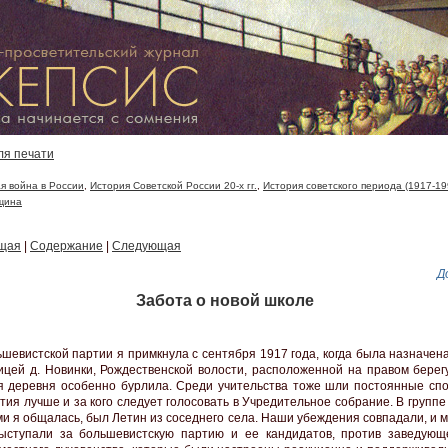
ля печати
я война в России
,
История Советской России 20-х гг.
,
История советского периода (1917-19
щина
щая
|
Содержание
|
Следующая
Д
Забота о новой школе
шевистской партии я примкнула с сентября 1917 года, когда была назначен
ицей д. Новинки, Рождественской волости, расположенной на правом берегу
я деревня особенно бурлила. Среди учительства тоже шли постоянные спо
тия лучше и за кого следует голосовать в Учредительное собрание. В группе
ми я общалась, был Летин из соседнего села. Наши убеждения совпадали, и м
ыступали за большевистскую партию и ее кандидатов, против заведую