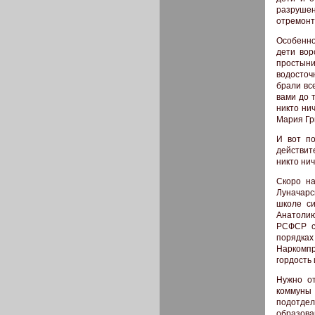
разруше
отремонт
Особенно
дети вор
простыни
водосточ
брали вс
вами до 
никто нич
Мария Гри
И вот по
действите
никто нич
Скоро на
Луначарс
школе си
Анатолию
РСФСР с 
порядках
Наркомпр
гордость 
Нужно от
коммуны
подотде
образов