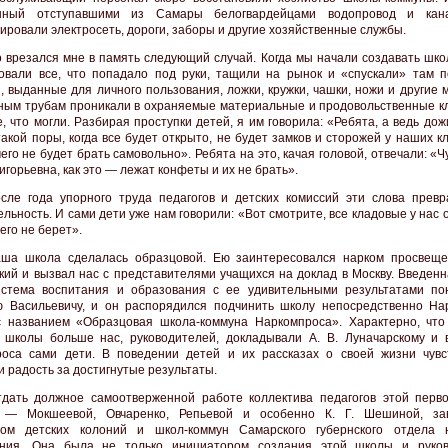
нный отступавшими из Самары белогвардейцами водопровод и кана
ировали электросеть, дороги, заборы и другие хозяйственные службы.
 врезался мне в память следующий случай. Когда мы начали создавать школ
овали все, что попадало под руки, тащили на рынок и «спускали» там п
, выданные для личного пользования, ложки, кружки, чашки, ножи и другие 
ным трубам проникали в охраняемые материальные и продовольственные к
е, что могли. Разбирая проступки детей, я им говорила: «Ребята, а ведь до
такой поры, когда все будет открыто, не будет замков и сторожей у наших к
его не будет брать самовольно». Ребята на это, качая головой, отвечали: «Ч
горьевна, как это — лежат конфеты и их не брать».
сле года упорного труда педагогов и детских комиссий эти слова превр
льность. И сами дети уже нам говорили: «Вот смотрите, все кладовые у нас 
его не берет».
ша школа сделалась образцовой. Ею заинтересовался нарком просвеще
кий и вызвал нас с представителями учащихся на доклад в Москву. Введенн
стема воспитания и образования с ее удивительными результатами по
 Васильевичу, и он распорядился подчинить школу непосредственно На
названием «Образцовая школа-коммуна Наркомпроса». Характерно, что
 школы больше нас, руководителей, докладывали А. В. Луначарскому и 
оса сами дети. В поведении детей и их рассказах о своей жизни чувс
и радость за достигнутые результаты.
дать должное самоотверженной работе коллектива педагогов этой перв
 — Мокшеевой, Овчаренко, Репьевой и особенно К. Г. Шешиной, за
лом детских колоний и школ-коммун Самарского губернского отдела 
ания. Она была не только инициатором создания этой школы и руко