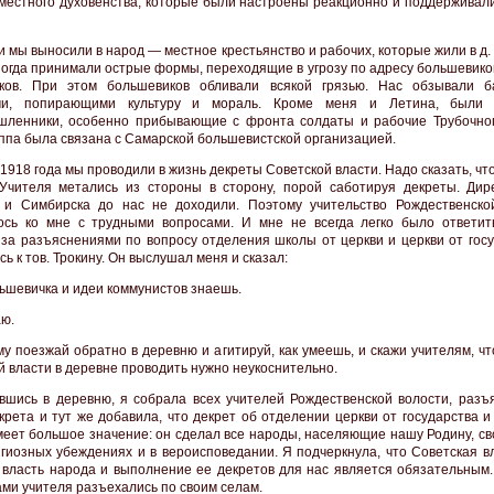
местного духовенства, которые были настроены реакционно и поддерживали
и мы выносили в народ — местное крестьянство и рабочих, которые жили в д.
огда принимали острые формы, переходящие в угрозу по адресу большевиков
иков. При этом большевиков обливали всякой грязью. Нас обзывали б
ми, попирающими культуру и мораль. Кроме меня и Летина, были 
ленники, особенно прибывающие с фронта солдаты и рабочие Трубочног
ппа была связана с Самарской большевистской организацией.
1918 года мы проводили в жизнь декреты Советской власти. Надо сказать, чт
 Учителя метались из стороны в сторону, порой саботируя декреты. Дир
и Симбирска до нас не доходили. Поэтому учительство Рождественско
сь ко мне с трудными вопросами. И мне не всегда легко было ответит
за разъяснениями по вопросу отделения школы от церкви и церкви от госу
ь к тов. Трокину. Он выслушал меня и сказал:
ьшевичка и идеи коммунистов знаешь.
аю.
у поезжай обратно в деревню и агитируй, как умеешь, и скажи учителям, ч
й власти в деревне проводить нужно неукоснительно.
вшись в деревню, я собрала всех учителей Рождественской волости, разъ
крета и тут же добавила, что декрет об отделении церкви от государства 
меет большое значение: он сделал все народы, населяющие нашу Родину, с
игиозных убеждениях и в вероисповедании. Я подчеркнула, что Советская в
 власть народа и выполнение ее декретов для нас является обязательным.
ами учителя разъехались по своим селам.