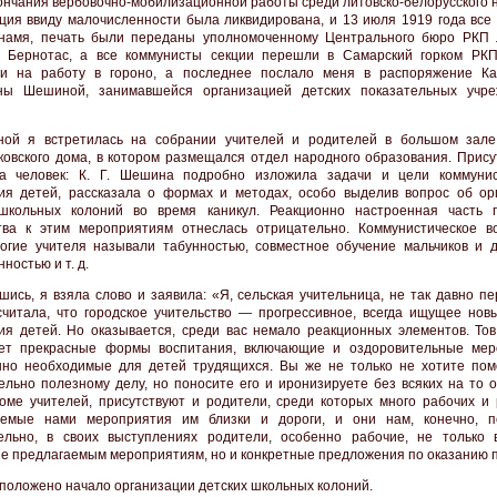
ончания вербовочно-мобилизационной работы среди литовско-белорусского 
ция ввиду малочисленности была ликвидирована, и 13 июля 1919 года все 
знамя, печать были переданы уполномоченному Центрального бюро РКП 
. Бернотас, а все коммунисты секции перешли в Самарский горком РКП
ли на работу в гороно, а последнее послало меня в распоряжение К
вны Шешиной, занимавшейся организацией детских показательных учр
ой я встретилась на собрании учителей и родителей в большом зал
овского дома, в котором размещался отдел народного образования. Прису
та человек: К. Г. Шешина подробно изложила задачи и цели коммунис
ия детей, рассказала о формах и методах, особо выделив вопрос об ор
школьных колоний во время каникул. Реакционно настроенная часть г
тва к этим мероприятиям отнеслась отрицательно. Коммунистическое в
огие учителя называли табунностью, совместное обучение мальчиков и 
ностью и т. д.
шись, я взяла слово и заявила: «Я, сельская учительница, не так давно п
считала, что городское учительство — прогрессивное, всегда ищущее но
ия детей. Но оказывается, среди вас немало реакционных элементов. То
ает прекрасные формы воспитания, включающие и оздоровительные мер
но необходимые для детей трудящихся. Вы же не только не хотите пом
ельно полезному делу, но поносите его и иронизируете без всяких на то о
роме учителей, присутствуют и родители, среди которых много рабочих и 
аемые нами мероприятия им близки и дороги, и они нам, конечно, п
ельно, в своих выступлениях родители, особенно рабочие, не только 
е предлагаемым мероприятиям, но и конкретные предложения по оказанию 
 положено начало организации детских школьных колоний.