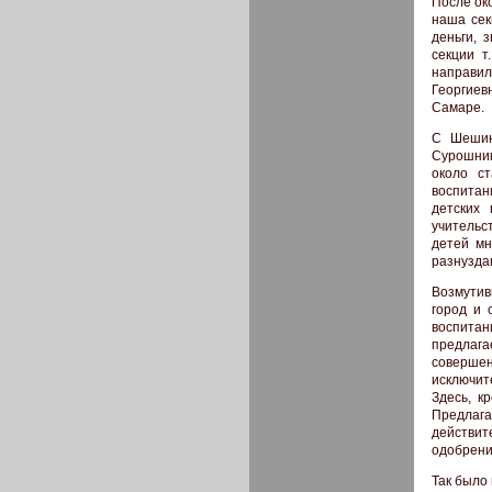
После ок
наша сек
деньги, 
секции т
направи
Георгие
Самаре.
С Шешин
Сурошник
около с
воспитан
детских 
учительс
детей мн
разнуздан
Возмутив
город и 
воспитан
предлаг
совершен
исключит
Здесь, к
Предлаг
действит
одобрени
Так было