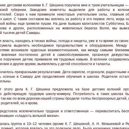
ние детскими колониями К. Г. Шешина поручила мне и трем учительницам —
ской губернии. Заводские комитеты выделили для работы в колони
ителей. Скоро к нам примкнули некоторые учительские силы, главным о
х школ. С таким составом мы взялись за работу в это первое лето, когда 
кой войны еще гремели пушки. На дачи бывших капиталистов Субботина, Б
кова и других, расположенных на живописных берегах Волги, мы выве
й тысячи детей Самары.
 власть, находясь в тисках войны, голода и нищеты, уже в то время из свои
 сумела выделить необходимое продовольствие и оборудование. Между
елями возникали чудесные взаимоотношения, как между самыми близким
 вовлекая постепенно детей в самообслуживание, организуя дежурств
е поручения детям, прививали им трудовые навыки. В колонии создавались
ские и другие кружки, выявлялись у детей способности и таланты.
ончилось прекрасными результатами. Дети окрепли, отдохнули, радостными 
ь осенью в Самару для продолжения обучения в школах. Родители остал
вольны.
ст этого дела К. Г. Шешина предложила на базе детских колоний орг
о действующую трудовую школу-коммуну. Потребность в таких школах б
 так как по всем дорогам нашей страны бродили толпы беспризорных детей,
 родителей, но и крова.
редстояла исключительно трудная и ответственная — перевоспитать бес
ознавших «сладость вольной жизни».
алась группа в 10–12 человек (кроме К. Г. Шешиной, А. Н. Мокшеевой и Ре
е помню), которая взялась за это полезное дело. Была назначена заведующ