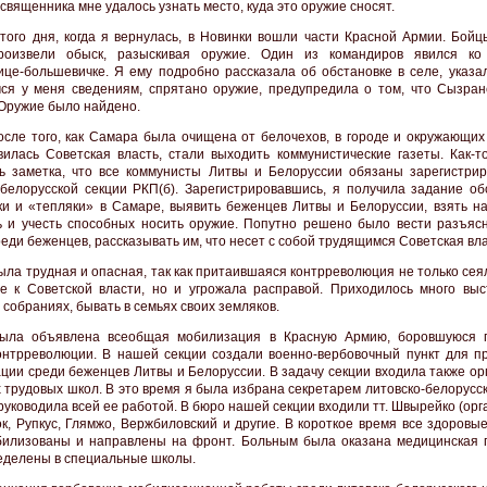
священника мне удалось узнать место, куда это оружие сносят.
того дня, когда я вернулась, в Новинки вошли части Красной Армии. Бойц
роизвели обыск, разыскивая оружие. Один из командиров явился ко
ице-большевичке. Я ему подробно рассказала об обстановке в селе, указал
я у меня сведениям, спрятано оружие, предупредила о том, что Сызран
 Оружие было найдено.
осле того, как Самара была очищена от белочехов, в городе и окружающих
вилась Советская власть, стали выходить коммунистические газеты. Как-то
ь заметка, что все коммунисты Литвы и Белоруссии обязаны зарегистрир
-белорусской секции РКП(б). Зарегистрировавшись, я получила задание об
ки и «тепляки» в Самаре, выявить беженцев Литвы и Белоруссии, взять на
 и учесть способных носить оружие. Попутно решено было вести разъяс
реди беженцев, рассказывать им, что несет с собой трудящимся Советская вла
ыла трудная и опасная, так как притаившаяся контрреволюция не только сея
е к Советской власти, но и угрожала расправой. Приходилось много выс
 собраниях, бывать в семьях своих земляков.
была объявлена всеобщая мобилизация в Красную Армию, боровшуюся
онтрреволюции. В нашей секции создали военно-вербовочный пункт для п
ции среди беженцев Литвы и Белоруссии. В задачу секции входила также ор
х трудовых школ. В это время я была избрана секретарем литовско-белорусс
руководила всей ее работой. В бюро нашей секции входили тт. Швырейко (орг
к, Рупкус, Глямжо, Вержбиловский и другие. В короткое время все здоровы
илизованы и направлены на фронт. Больным была оказана медицинская 
еделены в специальные школы.