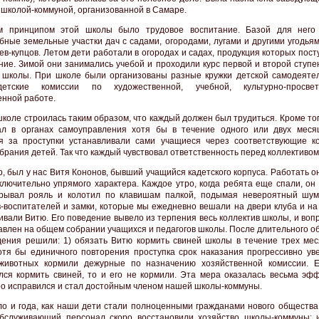
 школой-коммуной, организованной в Самаре.
м принципом этой школы было трудовое воспитание. Базой для него
бные земельные участки дач с садами, огородами, лугами и другими угодья
ев-купцов. Летом дети работали в огородах и садах, продукция которых пост
ние. Зимой они занимались учебой и проходили курс первой и второй ступе
 школы. При школе были организованы разные кружки детской самодеятел
етские комиссии по художественной, учебной, культурно-просвети
енной работе.
школе строилась таким образом, что каждый должен был трудиться. Кроме то
ал в органах самоуправления хотя бы в течение одного или двух меся
я за проступки устанавливали сами учащиеся через соответствующие к
брания детей. Так что каждый чувствовал ответственность перед коллективом
, был у нас Витя Кононов, бывший учащийся кадетского корпуса. Работать о
ключительно упрямого характера. Каждое утро, когда ребята еще спали, он
крывал рояль и колотил по клавишам палкой, подымая невероятный шум
в-воспитателей и замки, которые мы ежедневно вешали на двери клуба и на
ивали Витю. Его поведение вывело из терпения весь коллектив школы, и воп
авлен на общем собрании учащихся и педагогов школы. После длительного о
дения решили: 1) обязать Витю кормить свиней школы в течение трех меся
отя бы единичного повторения проступка срок наказания прогрессивно уве
животных кормили дежурные по назначению хозяйственной комиссии. 
лся кормить свиней, то и его не кормили. Эта мера оказалась весьма эфф
ро исправился и стал достойным членом нашей школы-коммуны.
о и года, как наши дети стали полноценными гражданами нового общества.
бслуживающий персонал скоро восстановили хозяйство школы-коммуны: 