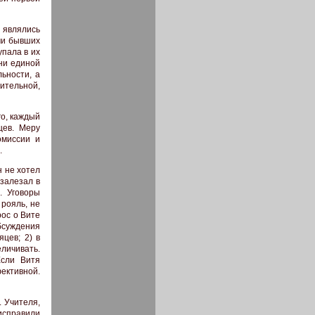
 являлись
ми бывших
упала в их
ни единой
ьности, а
тельной,
го, каждый
цев. Меру
омиссии и
.
н не хотел
 залезал в
. Уговоры
 рояль, не
рос о Вите
бсуждения
цев; 2) в
личивать.
Если Витя
ективной.
 Учителя,
исправили