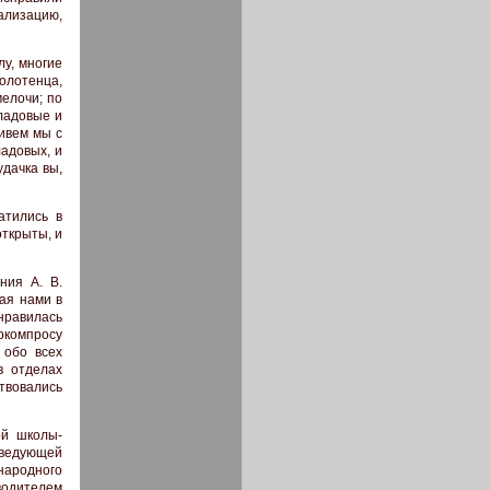
лизацию,
у, многие
олотенца,
мелочи; по
ладовые и
живем мы с
ладовых, и
удачка вы,
атились в
открыты, и
ния А. В.
ая нами в
нравилась
ркомпросу
 обо всех
в отделах
твовались
ой школы-
ведующей
народного
водителем