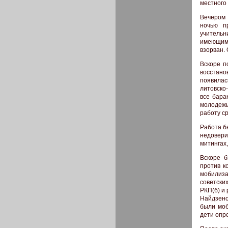
местного 
Вечером 
ночью п
учительн
имеющимс
взорван.
Вскоре п
восстано
появилас
литовско
все бара
молодежь
работу с
Работа б
недовери
митингах,
Вскоре 
против к
мобилиза
советски
РКП(б) и 
Найдзено
были моб
дети опр