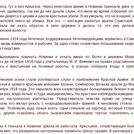
ось тут и без курьезов. Через некоторое время в Новинки приехали двое у
еня, удивились, так как до них дошли слухи, что меня во время собрания по
и декрета о церкви и школе крестьяне убили. Я их уверила, что ни в нашей, н
чителей никто не убивал. Все это — агитация заклятых врагов Советской 
овала им ехать обратно в свои деревни и делать то, что уже делал
енской волости.
 июня 1918 года белочехи, поддержанные белогвардейцами, ворвались в Сам
 кровь коммунистов и рабочих. За одно слово сочувствия большевикам люде
и следствия.
вынуждена покинуть Новинки и уехать вверх по Волге в деревню Морк
сь до октября 1918 года у учительницы М. И. Вяжевич на правах родственн
ась к крестьянам на полевые работы, а осенью собирала ягоды и гри
.
лением осени стали усиливаться слухи о приближении Красной Армии. И
чехов и захвате красными войсками Казани, Симбирска, Вольска дошли до М
тября 1918 года. Это окрылило всех сочувствующих большевикам. Вскоре я в
как раз, когда белые оттуда эвакуировались. На пристани наблюдала комедию
но настроенного учительства. Представитель земства прямо на улице
всем, кто желал уехать с «народовольческой» армией. К чиновнику стояла 
ми. Толковали, куда лучше ехать: одни спешили на пароход, который отпра
; другие старались уехать сызранским пароходом; третьи торопились к
ы я поехала в Новинки. Школа не работала. Крестьяне, сочувствующие бол
ли мне, что реакционно настроенные элементы прячут оружие. В разговоре с