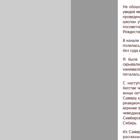
Не обошл
увидев м
проведени
школах у
посовет
Рождеств
В начале
полилась
без суда 
Я была 
скрывала
нанимал
питалась
С наступ
бегстве 
конце ок
Самару, 
реакцион
керенки 
чемодана
Симбирск
Сибирь.
Из Самар
рассказа