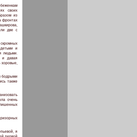
 беженкам
ях своих
бразом из
на фронтах
ашкирова,
зли две с
х скромных
 детьми и
и людьми.
а и давая
 хоровые,
и бодрыми
ись также
анизовать
ыла очень
 лишенных
призорных
пьевой, я
ей первой