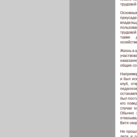
трудовой
Основны
приусаде
владельц
пользова
трудовой
также д
хозяйств
Жизнь в 
участвов
наказани
общие со
Например
и был ис
клуб, от
педагого
останавл
был пост
его пове
случае х
Обычно 
отказыва
Витя ско
Не прошл
дети и о