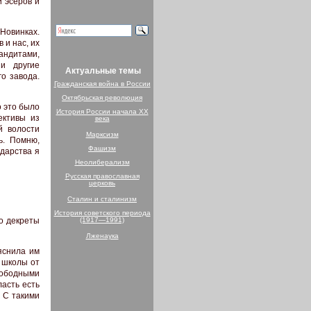
 эсеров и
 Новинках.
 и нас, их
андитами,
и другие
Актуальные темы
о завода.
Гражданская война в России
Октябрьская революция
о это было
История России начала XX
ективы из
века
й волости
Марксизм
ь. Помню,
Фашизм
дарства я
Неолиберализм
Русская православная
церковь
Сталин и сталинизм
История советского периода
то декреты
(1917—1991)
Лженаука
яснила им
и школы от
вободными
ласть есть
 С такими