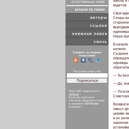
школы и 
естественные науки
кадетов.
каталог по темам
Свои иде
авторы
Споры ин
сторонн
ссылки
выродка
единомыш
книжная лавка
Наша гру
связь
В начале 
нелегко.
Следите за нашими
Сызрани 
новостями!
обращало
однажды 
обратилас
Рассылка новостей:
— Ты бол
— Да, зн
Наш сайт подключен к
— Поэтом
Orphus
.
Советско
Если вы заметили
опечатку, выделите слово
и нажмите
Ctrl+Enter
.
Возврати
Спасибо!
смысл де
церкви и
в их рел
законная
установк