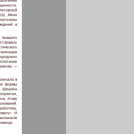
населения
ценности,
литовской
(б). Меня
апитолины
еждений в
е бывшего
тствовало
тического
ганизации
ородского
оспитание
девочек —
ереехала в
вые формы
в. Шешина
оприятия,
очь этому
снований.
работниц.
омогут. И
высказали
помощи.