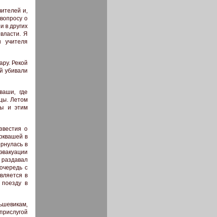
чителей и,
 вопросу о
и в других
власти. Я
и учителя
ару. Рекой
й убивали
ваши, где
ицы. Летом
бы и этим
звестия о
орквашей в
ернулась в
 эвакуации
 раздавал
очередь с
вляется в
 поезду в
ьшевикам,
 прислугой