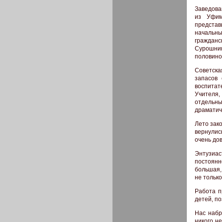
Заведова
из Уфим
представ
начальны
гражданс
Сурошни
половино
Советская
запасов
воспитат
Учителя,
отдельны
драматиче
Лето зак
вернулис
очень до
Энтузиа
постоянн
большая,
не только
Работа п
детей, п
Нас набр
никого н