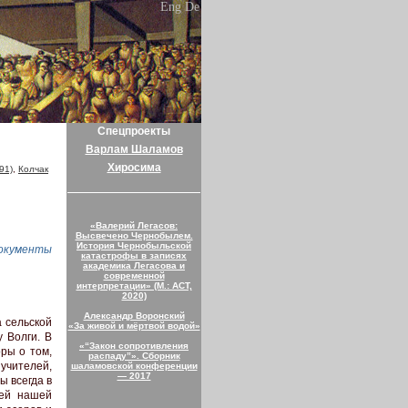
Eng
De
Спецпроекты
Варлам Шаламов
Хиросима
91)
,
Колчак
«Валерий Легасов:
Высвечено Чернобылем.
История Чернобыльской
окументы
катастрофы в записях
академика Легасова и
современной
интерпретации» (М.: АСТ,
2020)
Александр Воронский
а сельской
«За живой и мёртвой водой»
 Волги. В
«“Закон сопротивления
ры о том,
распаду”». Сборник
 учителей,
шаламовской конференции
— 2017
ы всегда в
щей нашей