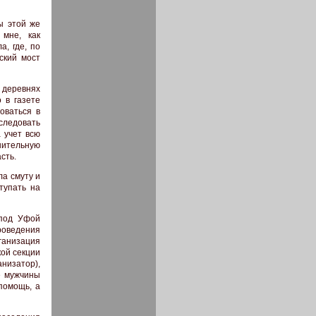
ы этой же
 мне, как
а, где, по
ский мост
 деревнях
 в газете
оваться в
следовать
 учет всю
нительную
сть.
ла смуту и
тупать на
 под Уфой
роведения
ганизация
кой секции
анизатор),
е мужчины
помощь, а