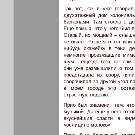
Так вот, как я уже говори
двухэтажный дом колониал
балконами. Там стояло с де
Еще помню, что у него был п
Старый, но мощный – слышно 
не было. Разве что тот или 
нибудь скамейку в тени д
немногие проезжавшие мим
шум – еще до того, как сам 
они уже размышляли о том, 
представала их взору, пял
сворачивал за другой угол п
в моем городе это остав
страстную неделю.
Прио был знаменит тем, что
музыкой. Да еще у него гото
вкуснейшие сласти в виде
«ослицино молоко».