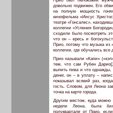
Прио был белокожий мужчи
довольно подвижен. Его обви
на полную мощность гоня
кинофильма «Иисус Христос 
театре «Гонсалес», находивш
коллегии «Успения Богородиц
сходили было посмотреть эт
что он – ересь и богохульс
Прио, потому что музыка из 
коллегии, где обучались все 
Прио называли «Капи» («кэп»
тем, что сам Рубен Дарио[
выпить пива и что однажды, 
денег, он – в уплату – напи
показывал всякий раз, когд
гость. Словом, для Леона з
точка на карте города.
Другим местом, куда можно 
недели Леона, была бил
полуквартале от Прио, если