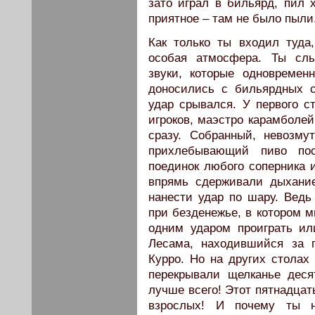
зато играл в бильярд, пил 
приятное – там не было пыли
Как только ты входил туда
особая атмосфера. Ты слы
звуки, которые одновремен
доносились с бильярдных ст
удар срывался. У первого с
игроков, маэстро карамболей
сразу. Собранный, невозму
прихлебывающий пиво по
поединок любого соперника
впрямь сдерживали дыхание
нанести удар по шару. Ведь
при безденежье, в котором м
одним ударом проиграть ил
Лесама, находившийся за 
Курро. Но на других столах
перекрывали щелканье деся
лучше всего! Этот пятнадцаты
взрослых! И почему ты 