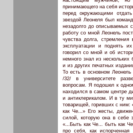
настоящим мужчиной, но
принимающего на себя истори
перед окружающими отдать
звездой Леонеля был команд
незадолго до описываемых 
работу со мной Леонель пост
чувства долга, стремления
эксплуатации и поднять их
говорил со мной и об истор
немного знал из нескольких 
и из других печатных издании
То есть в основном Леонель
/32/ в университете разв
вопросам. Я подошел к одно
находился в самом центре д
и антиклерикалом. И в ту ми
товарищей, горивших с ним: «
как Че...» Его жесты, движ
силой, которую она в себе 
«...Быть как Че... быть как 
про себя, как испорченная