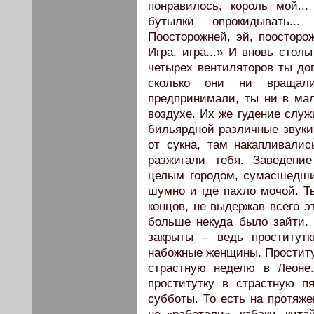
понравилось, король мой..
бутылки опрокидывать..
Поосторожней, эй, поосторож
Игра, игра...» И вновь стол
четырех вентиляторов ты дог
сколько они ни вращали
предпринимали, ты ни в ма
воздухе. Их же гудение служ
бильярдной различные звуки,
от сукна, там накапливали
разжигали тебя. Заведени
целым городом, сумасшедши
шумно и где пахло мочой. Ты
концов, не выдержав всего э
больше некуда было зайти.
закрыты – ведь проститут
набожные женщины. Проститут
страстную неделю в Леоне.
проститутку в страстную п
субботы. То есть на протяже