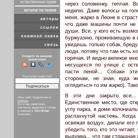
естественные науки
через соломинку, теплая. В
неделю. Даже волосы на гол
каталог по темам
меня, жарко в Леоне в страс
авторы
что даже машины почти не 
ссылки
души. Все, у кого есть возм
книжная лавка
буржуазию, проживающую в в
увидишь только собак, бреду
связь
люди, потому что там есть хо
Следите за нашими
горячая. И видно великое мн
новостями!
несущихся по улице с ост
пасти пеной... Собаки эт
Рассылка новостей:
сторонам, не зная, куда 
оглядеться-то им жарко). Тако
В эти дни закрыто все..
Наш сайт подключен к
Orphus
.
Единственное место, где отк
Если вы заметили
опечатку, выделите слово
углу парка, в доме колониал
и нажмите
Ctrl+Enter
.
Спасибо!
распахнутой настежь. Когда 
освежая воздух, делали его
убедить того, кто это читает,
выдумка... что там страшная ж