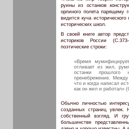
руины из останков констру
орлиного полета парящему г
видится куча исторического
исторических школ.
В своей книге автор предс
историков России (С.373
поэтические строки:
«Время мумифицируе
отливает из жил, рум
останки прошлого 
пренебрежение. Между
что и когда написал ист
как он жил и работал» (
Обычно личностью интерес
созданных страниц увлек. 
собственный взгляд. И гр
большинстве представленн
давно и хорошо известны. А 