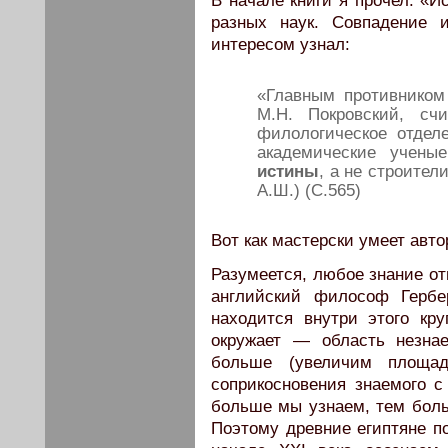
В начале книги я прочел: «И
разных наук. Совпадение 
интересом узнал:
«Главным противником
М.Н. Покровский, сч
филологическое отдел
академические уче
истины
, а не строите
А.Ш.) (С.565)
Вот как мастерски умеет авто
Разумеется, любое знание от
английский философ Гербе
находится внутри этого кр
окружает — область незна
больше (увеличим площад
соприкосновения знаемого с
больше мы узнаем, тем боль
Поэтому древние египтяне по