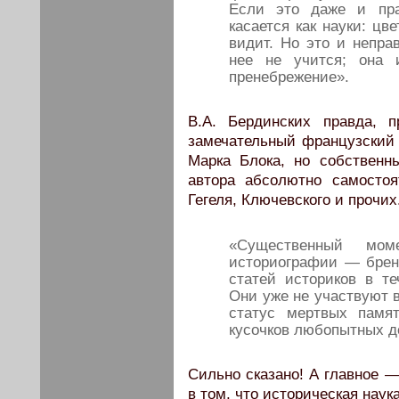
Если это даже и пра
касается как науки: цв
видит. Но это и неправ
нее не учится; она 
пренебрежение».
В.А. Бердинских правда, п
замечательный французский
Марка Блока, но собственн
автора абсолютно самосто
Гегеля, Ключевского и прочих
«Существенный мом
историографии — брен
статей историков в т
Они уже не участвуют в
статус мертвых памя
кусочков любопытных до
Сильно сказано! А главное —
в том, что историческая наук