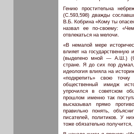
Гению простительна небре
(С.593,598) дважды сославш
В.Б. Кобрина «Кому ты опасен
назвал ее по-своему: «Че
отвлекаться на мелочи.
«В немалой мере историчес
влияет на государственную 
(выделено мной — А.Ш.) (
стране. Я до сих пор думал
идеология влияла на истори
«подкрепить» свою точк
общественный имидж исто
упрочился в советском об
прошлом именно так посту
высказывал прямо проти
правильно понять, объясн
писателей, политиков. У ни
тоже обязательно получится,