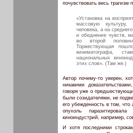
почувствовать весь трагизм 
«Установка на восприя
массовую культуру,
человека, а на среднег
и обеднение чувств, м
во второй полови
Торжествующая пошло
кинематографа, ст
национальных киноинд
этих слов». (Там же.)
Автор почему-то уверен, хо
никакими доказательствами
говоря уже о предшествующи
были созидателями, не подв
его убежденность в том, что
опухоль паразитировала
киноиндустрий, например, со
И хотя последними строка