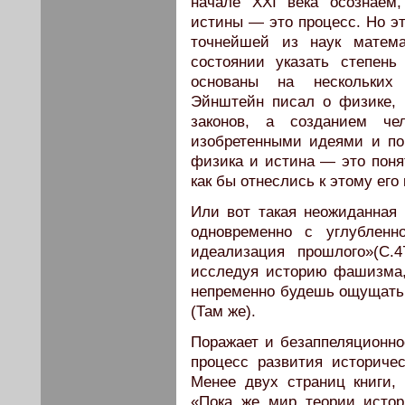
начале ХХI века осознаем
истины — это процесс. Но эт
точнейшей из наук матема
состоянии указать степень
основаны на нескольких 
Эйнштейн писал о физике, 
законов, а созданием че
изобретенными идеями и пон
физика и истина — это понят
как бы отнеслись к этому его 
Или вот такая неожиданная 
одновременно с углубленн
идеализация прошлого»(С.
исследуя историю фашизма,
непременно будешь ощущать 
(Там же).
Поражает и безаппеляционно
процесс развития историчес
Менее двух страниц книги,
«Пока же мир теории истор