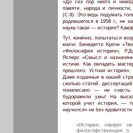
«До сих пор никто и никог
памяти, народа и личности
(С.8). Это ведь подумать тол
родившегося в 1956 г., не з
наука такая — история? Како
Тут, конечно, попытаться во
книги: Бенедетто Кроче «Те
«Философия истории», Р.Д
Ясперс «Смысл и назначен
истине. Как овладеть масте
прошлого. Устная история»
Даже изданные в нашей стран
сколько статей, диссертаций
понаписано — не счесть
будоражили умы! На выска
которой учит история, — т
научился» не без ядовитости
«История, говорят н
философствующие о н