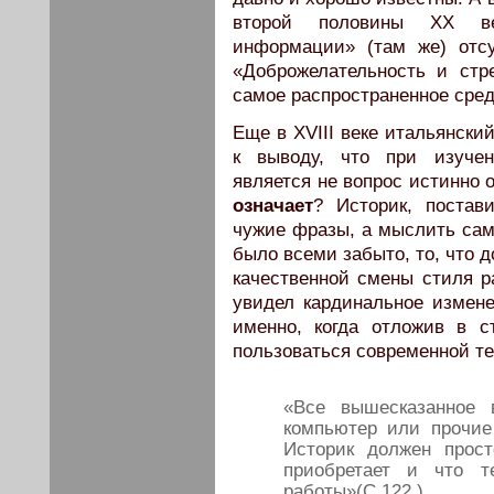
второй половины ХХ век
информации» (там же) отсу
«Доброжелательность и ст
самое распространенное сред
Еще в ХVIII веке итальянск
к выводу, что при изучен
является не вопрос истинно 
означает
? Историк, постав
чужие фразы, а мыслить само
было всеми забыто, то, что д
качественной смены стиля ра
увидел кардинальное измене
именно, когда отложив в с
пользоваться современной те
«Все вышесказанное в
компьютер или прочие
Историк должен прост
приобретает и что т
работы»(С.122.)