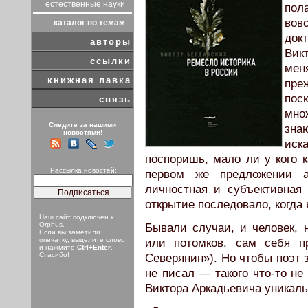
естественные науки
пол
вов
каталог по темам
док
авторы
Вик
ссылки
мен
книжная лавка
пре
пос
связь
мно
Следите за нашими
зна
новостями!
иск
поспоришь, мало ли у кого к
Рассылка новостей:
первом же предложении а
личностная и субъективная
открытие последовало, когда 
Наш сайт подключен к
Orphus
.
Бывали случаи, и человек, 
Если вы заметили
опечатку, выделите слово
или потомков, сам себя п
и нажмите
Ctrl+Enter
.
Спасибо!
Северянин»). Но чтобы поэт 
не писал — такого что-то не
Виктора Аркадьевича уникаль