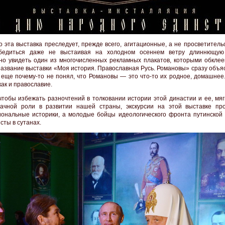
то эта выставка преследует, прежде всего, агитационные, а не просветитель
бедиться даже не выстаивая на холодном осеннем ветру длиннющую 
но увидеть один из многочисленных рекламных плакатов, которыми обклее
Название выставки «Моя история. Православная Русь. Романовы» сразу объя
о еще почему-то не понял, что Романовы — это что-то их родное, домашнее
как и православие.
чтобы избежать разночтений в толковании истории этой династии и ее, мяг
ачной роли в развитии нашей страны, экскурсии на этой выставке пр
ональные историки, а молодые бойцы идеологического фронта путинской
сты в сутанах.