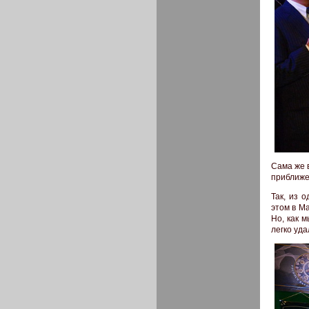
Сама же 
приближе
Так, из 
этом в Ма
Но, как м
легко уда