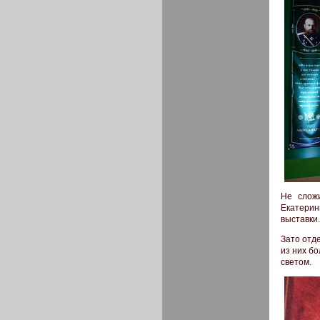
Не слож
Екатерин
выставки.
Зато отд
из них б
светом.