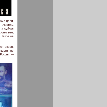
ские цели,
очередь.
на сейчас
сняет тем,
. Такое же
ко говоря,
оводят не
 России —