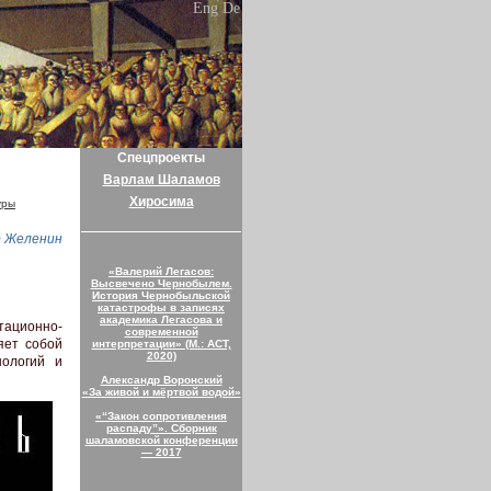
Eng
De
Спецпроекты
Варлам Шаламов
Хиросима
уры
р Желенин
«Валерий Легасов:
Высвечено Чернобылем.
История Чернобыльской
катастрофы в записях
академика Легасова и
ационно-
современной
яет собой
интерпретации» (М.: АСТ,
2020)
нологий и
Александр Воронский
«За живой и мёртвой водой»
«“Закон сопротивления
распаду”». Сборник
шаламовской конференции
— 2017