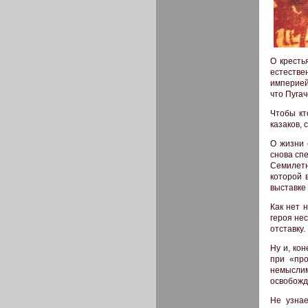
О кресть
естестве
империей
что Пуга
Чтобы кт
казаков,
О жизни 
снова сп
Семилетн
которой 
выставке 
Как нет н
героя нес
отставку.
Ну и, ко
при «про
немыслим
освобожд
Не узнае