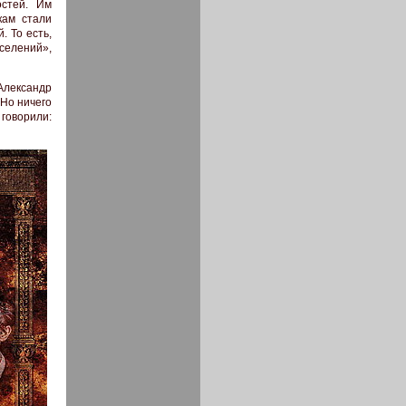
остей. Им
кам стали
. То есть,
селений»,
Александр
 Но ничего
говорили: