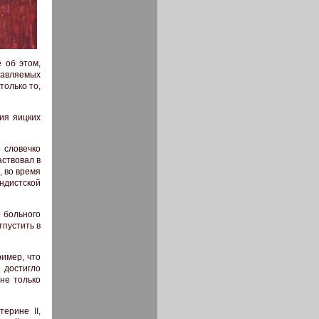
 об этом,
давляемых
только то,
ия яицких
о словечко
аствовал в
, во время
ндистской
о больного
тпустить в
ример, что
 достигло
не только
ерине II,