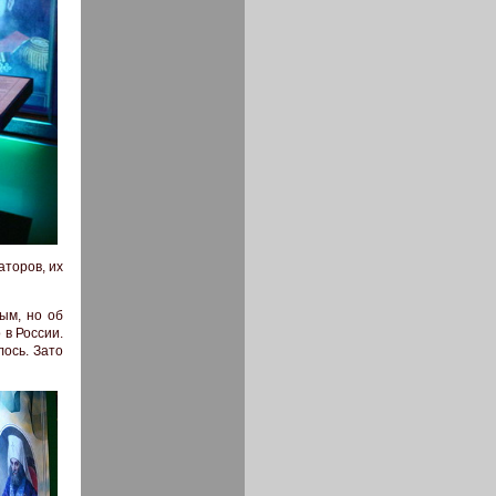
аторов, их
ым, но об
 в России.
лось. Зато