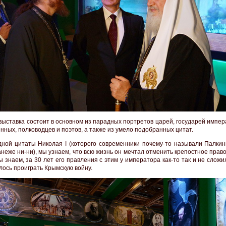
выставка состоит в основном из парадных портретов царей, государей импер
нных, полководцев и поэтов, а также из умело подобранных цитат.
одной цитаты Николая I (которого современники почему-то называли Палкин
неже ни-ни), мы узнаем, что всю жизнь он мечтал отменить крепостное право
ы знаем, за 30 лет его правления с этим у императора как-то так и не сложи
лось проиграть Крымскую войну.