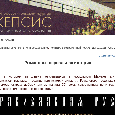
ля печати
ация истории
,
Религия и образование
,
Политика в современной России
,
Деградация культ
Александ
Романовы: нереальная история
ь, в котором выполнена открывшаяся в московском Манеже агит
дистская выставка, посвященная истории династии Романовых, представл
 смесь старых добрых агиток начала ХХ века, современных политтех
ических компьютерных презентаций.