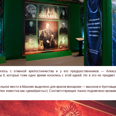
илось с отменой крепостничества и у его предшественников — Алекс
ы II, которые тоже одно время носились с этой идеей. Но и это не предме
ельное место в Манеже выделено для врагов монархии — масонов и бунтовщи
олее известна как «декабристы»). Соответствующее панно подсвечено крова