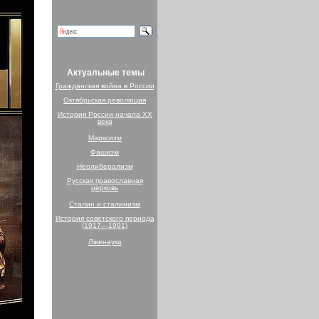
Актуальные темы
Гражданская война в России
Октябрьская революция
История России начала XX
века
Марксизм
Фашизм
Неолиберализм
Русская православная
церковь
Сталин и сталинизм
История советского периода
(1917—1991)
Лженаука