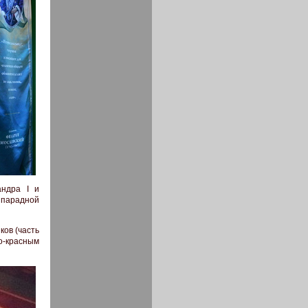
андра I и
т парадной
ков (часть
во-красным