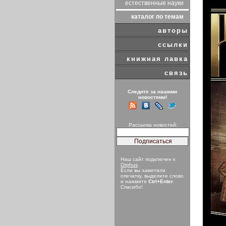
естественные науки
каталог по темам
авторы
ссылки
книжная лавка
связь
Следите за нашими
новостями!
Рассылка новостей:
Наш сайт подключен к
Orphus
.
Если вы заметили
опечатку, выделите слово
и нажмите
Ctrl+Enter
.
Спасибо!