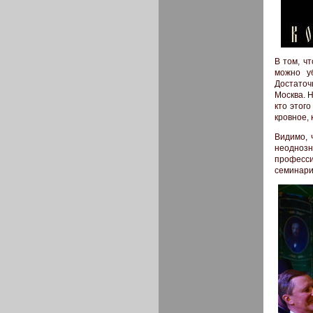
В том, ч
можно у
Достаточ
Москва. 
кто этог
кровное, 
Видимо, 
неоднозн
професси
семинари