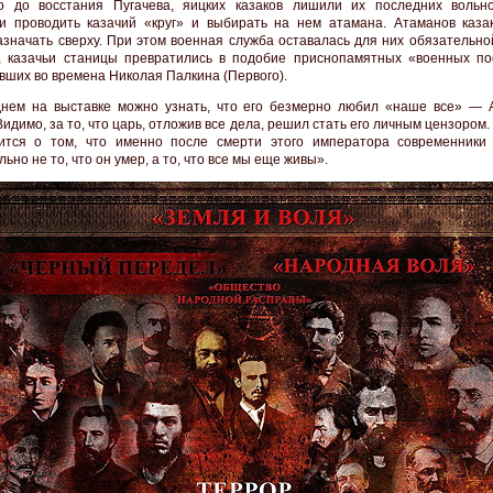
о до восстания Пугачева, яицких казаков лишили их последних вольн
и проводить казачий «круг» и выбирать на нем атамана. Атаманов каза
азначать сверху. При этом военная служба оставалась для них обязательной
, казачьи станицы превратились в подобие приснопамятных «военных по
вших во времена Николая Палкина (Первого).
нем на выставке можно узнать, что его безмерно любил «наше все» — 
идимо, за то, что царь, отложив все дела, решил стать его личным цензором.
ится о том, что именно после смерти этого императора современники 
ьно не то, что он умер, а то, что все мы еще живы».