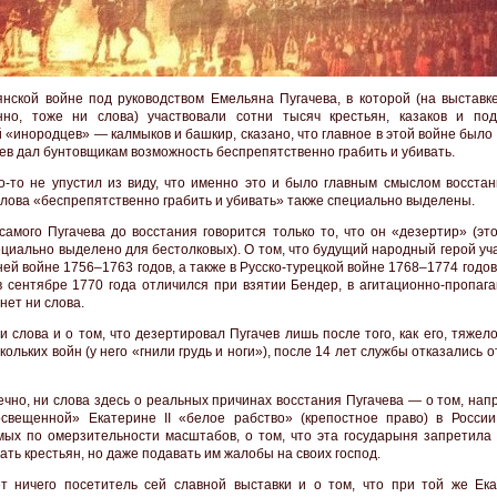
янской войне под руководством Емельяна Пугачева, в которой (на выставке
нно, тоже ни слова) участвовали сотни тысяч крестьян, казаков и по
 «инородцев» — калмыков и башкир, сказано, что главное в этой войне было 
чев дал бунтовщикам возможность беспрепятственно грабить и убивать.
о-то не упустил из виду, что именно это и было главным смыслом восстан
 слова «беспрепятственно грабить и убивать» также специально выделены.
самого Пугачева до восстания говорится только то, что он «дезертир» (эт
ециально выделено для бестолковых). О том, что будущий народный герой уч
ей войне 1756–1763 годов, а также в Русско-турецкой войне 1768–1774 годов
в сентябре 1770 года отличился при взятии Бендер, в агитационно-пропага
нет ни слова.
и слова и о том, что дезертировал Пугачев лишь после того, как его, тяжел
кольких войн (у него «гнили грудь и ноги»), после 14 лет службы отказались о
нечно, ни слова здесь о реальных причинах восстания Пугачева — о том, нап
свещенной» Екатерине II «белое рабство» (крепостное право) в России
ых по омерзительности масштабов, о том, что эта государыня запретила 
ать крестьян, но даже подавать им жалобы на своих господ.
т ничего посетитель сей славной выставки и о том, что при той же Екат