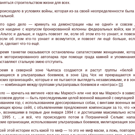
аняться строительством жизни для всех.
происходило в условиях войны, которая из-за своей неопределенности была
тальной.
что одно дело — крикнуть на демонстрации «вы не одни!» и совсем
ься наедине с корпусом бронированной колонны федеральных войск, как э
Альтос и дальше, и гадать повезет ли, если об этом кто-то узнает, и повез
если об этом кто-то узнает и возмутится, и повезет ли ещё больше, если
я, сделает что-то ещё.
время танкетки оказываются остановлены сапатистскими женщинами, кото
ия моторизированного автопарка при помощи града камней и упоминания
аставляют стальную змею отступить.
ремя в северной зоне Чьяпаса создаются и растут группы «белой г
ающиеся в ультраправых боевиков, в зоне Цоц Чох не прекращаются 
нских организаций», которые и не пытаются выглядеть независимыми, и в з
 — комбинация между группами ультраправых боевиков и «контрас» [
3
].
ело — кричать на митинге «все мы Маркос!» или «не все мы Маркос!» в зави
и совсем другое — быть преследуемыми целой военной машиной с оккупацией
ыванием гор, с использованием дрессированных собак, с винтами военных в
ающих кроны сейб, с объявлениями предложения компенсации за то, что «
, возникшими в первые дни января 1994 г. и достигшими максимально исте
 1995 г., …и всё, что происходило потом в Пограничной Сельве: нап
ские организации, использование ультраправых боевиков, милитаризация зон
сей этой истории есть какой то миф — то это не миф маски, а ложь, повторя