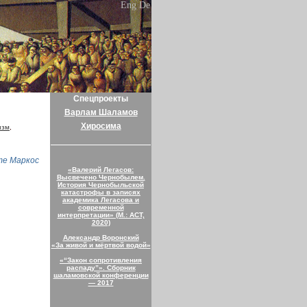
Eng
De
Спецпроекты
Варлам Шаламов
Хиросима
изм
,
те Маркос
«Валерий Легасов:
Высвечено Чернобылем.
История Чернобыльской
катастрофы в записях
академика Легасова и
современной
интерпретации» (М.: АСТ,
2020)
Александр Воронский
«За живой и мёртвой водой»
«“Закон сопротивления
распаду”». Сборник
шаламовской конференции
— 2017