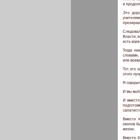
и продол
Это доро
учителям
презирае
Cледовал
Власти, 
есть кор
Тогда ни
словами,
или воева
Тот, кто
этого луч
Я говорил
И мы выб
И вместо
подготов
сапатист
Вместо п
окопов б
жизни.
Вместо б