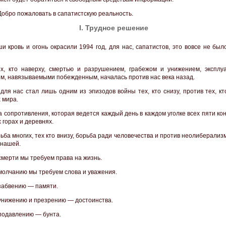
Добро пожаловать в сапатистскую реальность.
I. Трудное решение
ши кровь и огонь окрасили 1994 год, для нас, сапатистов, это вовсе не бы
х, кто наверху, смертью и разрушением, грабежом и унижением, эксплу
м, навязываемыми побежденным, началась против нас века назад.
 для нас стал лишь одним из эпизодов войны тех, кто снизу, против тех, кт
 мира.
а сопротивления, которая ведется каждый день в каждом уголке всех пяти ко
х горах и деревнях.
ьба многих, тех кто внизу, борьба ради человечества и против неолиберализ
 нашей.
смерти мы требуем права на жизнь.
молчанию мы требуем слова и уважения.
забвению — памяти.
унижению и презрению — достоинства.
подавлению — бунта.