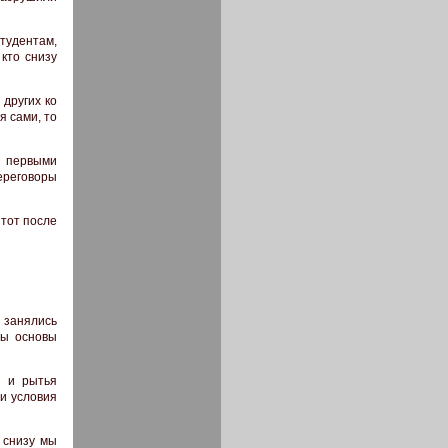
тудентам,
 кто снизу
других ко
я сами, то
и первыми
ереговоры
 тот после
ы занялись
ны основы
н и рытья
и условия
 снизу мы