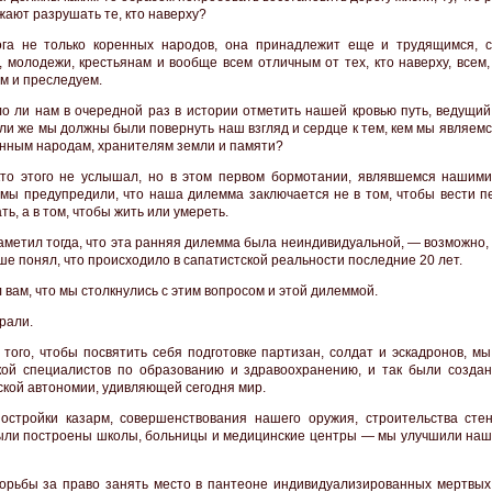
жают разрушать те, кто наверху?
га не только коренных народов, она принадлежит еще и трудящимся, с
, молодежи, крестьянам и вообще всем отличным от тех, кто наверху, всем,
м и преследуем.
о ли нам в очередной раз в истории отметить нашей кровью путь, ведущий 
или же мы должны были повернуть наш взгляд и сердце к тем, кем мы являемс
енным народам, хранителям земли и памяти?
кто этого не услышал, но в этом первом бормотании, являвшемся нашим
 мы предупредили, что наша дилемма заключается не в том, чтобы вести п
ть, а в том, чтобы жить или умереть.
 заметил тогда, что эта ранняя дилемма была неиндивидуальной, — возможно,
ше понял, что происходило в сапатистской реальности последние 20 лет.
 вам, что мы столкнулись с этим вопросом и этой дилеммой.
рали.
 того, чтобы посвятить себя подготовке партизан, солдат и эскадронов, м
кой специалистов по образованию и здравоохранению, и так были созда
ской автономии, удивляющей сегодня мир.
остройки казарм, совершенствования нашего оружия, строительства сте
ыли построены школы, больницы и медицинские центры — мы улучшили наш
орьбы за право занять место в пантеоне индивидуализированных мертвых