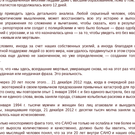
р и подхваченная многими людьми даже с высшим образованием; ложь о том,
апатистов продолжалась всего 12 дней.
у приводить здесь детального анализа. Любой серьезный человек, обл
 критическим мышлением, может восстановить всю эту историю и выпо
е упражнения по сложению и вычитанию, чтобы сказать, кого в резуль
 репортеров или солдат с полицейскими и чего было больше — фраз одоб
ий с угрозами, и за что назначалась цена — за то, чтобы увидеть его без мас
ы «живым или мертвым».
словиях, иногда за счет наших собственных усилий, а иногда благодаря
тной поддержке людей со всего мира, нам удалось продвинуться в этом стро
пока еще далеко не законченном, но уже определенном, — создании тог
.
то, что «мы здесь, всегдашние мертвые, умирающие снова, но на этот раз чт
 удачная или неудачная фраза. Это реальность.
через 20 лет после этого… 21 декабря 2012 года, когда в очередной раз
с экзотерикой в своем привычном предсказании привычных катастроф для пр
кто снизу, мы повторили опыт 1 января 1994 г. и без единого выстрела, без о
я ни единого слова, вновь заняли города, ставшие колыбелью расизма и высо
января 1994 г. тысячи мужчин и женщин без лиц атаковали и вынудил
ы, защищавшие города, 21 декабря 2012 г. десятки тысяч молча заняли зд
алось наше исчезновение.
лько неоспоримого факта того, что САНО не только не ослабла и тем более н
от выросла количественно и качественно, должно было бы хватить, чт
но мыслящий человек понял, что за эти 20 лет внутри САНО и наших общ