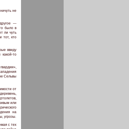
 ничуть не
 другое —
то было в
ет ли чуть
 тот, кто
рые ввиду
 какой-то
вардии»,
нападения
оне Сельвы
симости от
 деревень,
ертолетов,
живым или
рического
адения на
ы, угрозы.
емая с тех