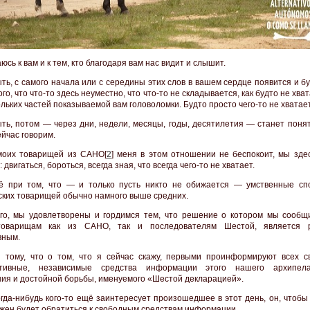
сь к вам и к тем, кто благодаря вам нас видит и слышит.
ть, с самого начала или с середины этих слов в вашем сердце появится и б
ого, что что-то здесь неуместно, что что-то не складывается, как будто не хва
льких частей показываемой вам головоломки. Будто просто чего-то не хватает
ть, потом — через дни, недели, месяцы, годы, десятилетия — станет понят
ейчас говорим.
моих товарищей из САНО[
2
] меня в этом отношении не беспокоит, мы здес
 двигаться, бороться, всегда зная, что всегда чего-то не хватает.
ё при том, что — и только пусть никто не обижается — умственные сп
ских товарищей обычно намного выше средних.
го, мы удовлетворены и гордимся тем, что решение о котором мы сообщ
оварищам как из САНО, так и последователям Шестой, является 
вным.
тому, что о том, что я сейчас скажу, первыми проинформируют всех с
ативные, независимые средства информации этого нашего архипела
ия и достойной борьбы, именуемого «Шестой декларацией».
огда-нибудь кого-то ещё заинтересует произошедшее в этот день, он, чтобы
лжен будет обратиться к свободным средствам информации.