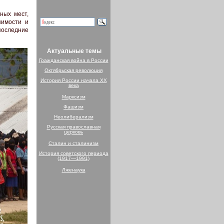
ных мест,
пимости и
последние
Актуальные темы
Гражданская война в России
Октябрьская революция
История России начала XX
века
Марксизм
Фашизм
Неолиберализм
Русская православная
церковь
Сталин и сталинизм
История советского периода
(1917—1991)
Лженаука