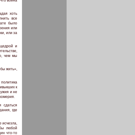
 что война
адая хоть
лнить все
тате было
рения или
ки, или за
 щедрой и
ительстве,
о, чем мы
обы жить»,
 политика
ивыкших к
ружия и не
комерия.
и сдаться
ания, где
е исчезла,
обы любой
ин что-то