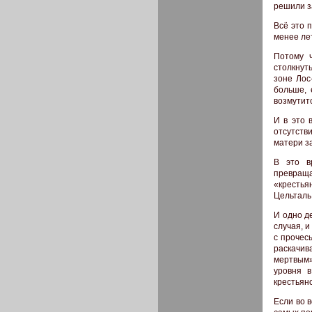
решили з
Всё это 
менее ле
Потому 
столкнут
зоне Лос-
больше, 
возмутитс
И в это 
отсутств
матери з
В это в
превращ
«крестья
Цельталь
И одно д
случая, 
с прочес
раскачив
мертвым»
уровня в
крестьян
Если во в