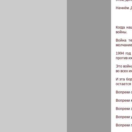
Начнём. 
Когда на
войны.
Война те
молчание
1994 год
против их
Это войн
во всех и
И эта бор
остается
Вопреки 
Вопреки 
Вопреки 
Вопреки 
Вопреки 