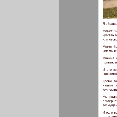
Я обращаю
Может бы
чувство т
или неско
Может бы
чем мы с
Мнение 
привыкли:
И это вс
сапатист
Кроме то
нашим т
коллекти
Мы рады 
альтерн
возмущен
И если к
этом, до