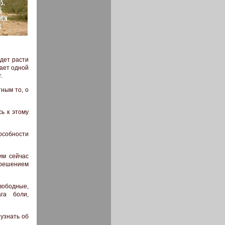
удет расти
тает одной
.
ным то, о
ь к этому
особности
им сейчас
решением
вободные,
га боли,
 узнать об