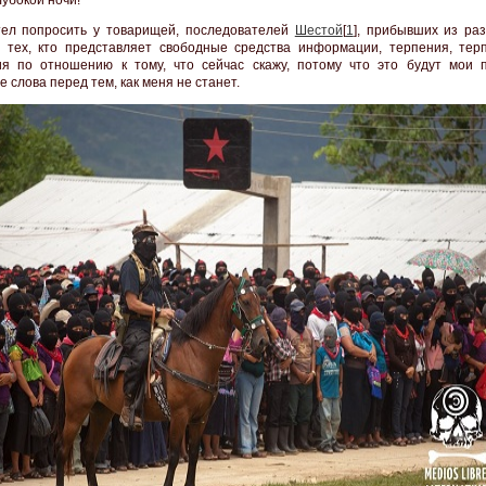
ел попросить у товарищей, последователей
Шестой
[
1
], прибывших из раз
 тех, кто представляет свободные средства информации, терпения, тер
я по отношению к тому, что сейчас скажу, потому что это будут мои 
 слова перед тем, как меня не станет.