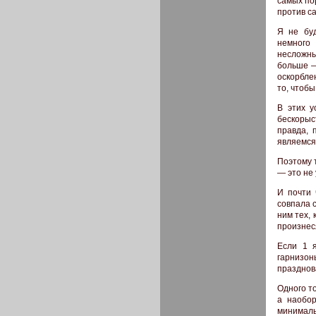
самых по
против с
Я не буд
немного
несложны
больше —
оскорблен
то, чтоб
В этих у
бескорыс
правда, 
являемся
Поэтому 
— это не
И почти 
совпала 
ним тех, 
произнес
Если 1 
гарнизон
празднов
Одного то
а наобор
минималь