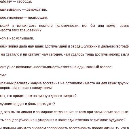
рабству — свободы.
навязыванию — демократии.
преступлению — правосудия.
еющий в венах хоть немного человечности, мог бы или может сомне
ивости этих требований?
многие нас услышали.
нами война дала нам шанс достичь ушей и сердец ближних и дальних географ
 ни хватало и ни хватает нам сегодня, нам удалось тогда достичь многих взгл
мент у нас появилась необходимость ответа на один важный вопрос:
том?
мрачных расчетах кануна восстания не оставалось места ни для каких других
вопрос привел нас к следующим:
тех, кто придет нам на смену к дороге смерти?
 лучших солдат и больше солдат?
ид, что мы за диалог и за мирное соглашение, готовя при этом новые военны
ть процесс убивания и умирания в наше единственно возможное будущее?
ы должны каким-то образом попробовать восстановить дорогу жизни, ту, что