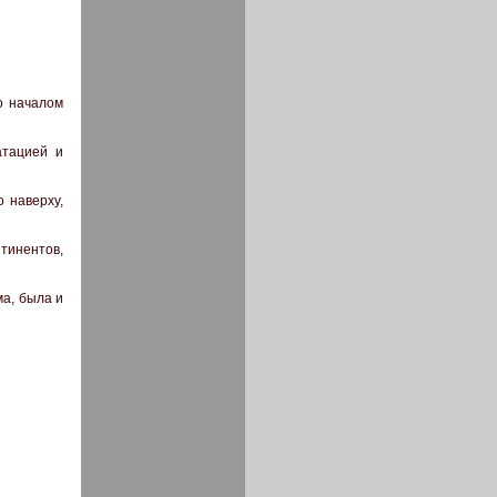
ло началом
атацией и
о наверху,
нтинентов,
ма, была и