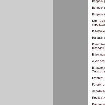
Вопреки 
Вопреки 
Вопреки 
Кто, им
справедл
И тогда 
Начатая 
И чего бы
и сердец.
В тот мо
А что по
В наших 
Так этот 
Готовить 
Готовить
Делать в
Преврати
Или же м