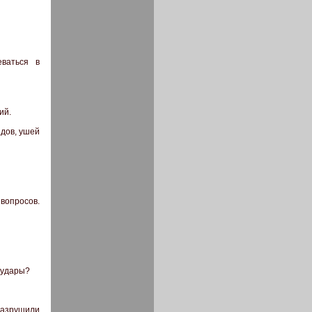
ваться в
ий.
ядов, ушей
 вопросов.
е удары?
 разрушили