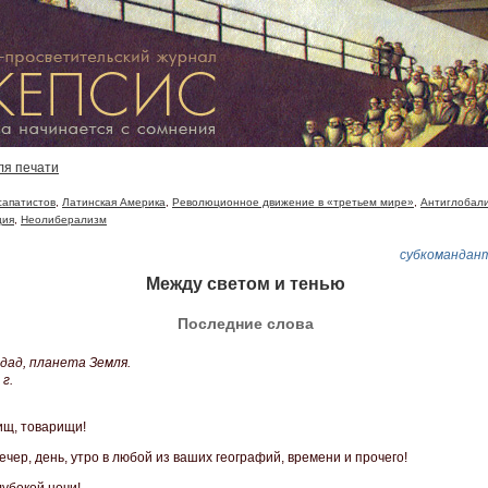
ля печати
сапатистов
,
Латинская Америка
,
Революционное движение в «третьем мире»
,
Антиглобал
ция
,
Неолиберализм
субкомандан
Между светом и тенью
Последние слова
дад, планета Земля.
г.
ищ, товарищи!
чер, день, утро в любой из ваших географий, времени и прочего!
лубокой ночи!