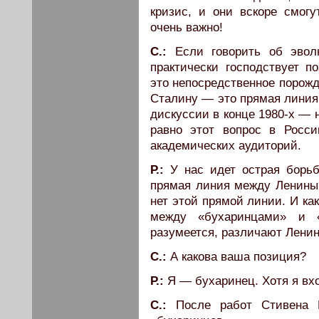
кризис, и они вскоре смогу
очень важно!
C.:
Если говорить об эвол
практически господствует п
это непосредственное порожд
Сталину — это прямая линия.
дискуссии в конце 1980-х — 
равно этот вопрос в Росс
академических аудиторий.
Р.:
У нас идет острая борьб
прямая линия между Лениным
нет этой прямой линии. И ка
между «бухаринцами» и «
разумеется, различают Ленин
C.:
А какова ваша позиция?
Р.:
Я — бухаринец. Хотя я вхо
C.:
После работ Стивена К