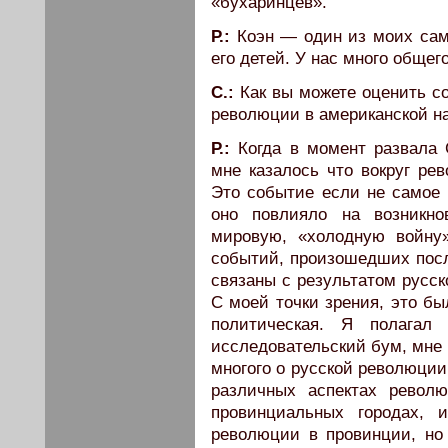
«бухаринцев».
Р.:
Коэн — один из моих сам
его детей. У нас много общег
C.:
Как вы можете оценить с
революции в американской на
Р.:
Когда в момент развала 
мне казалось что вокруг ре
Это событие если не самое г
оно повлияло на возникн
мировую, «холодную войну
событий, произошедших после
связаны с результатом русс
С моей точки зрения, это б
политическая. Я полагал
исследовательский бум, мне 
многого о русской революции 
различных аспектах револ
провинциальных городах, и
революции в провинции, но 