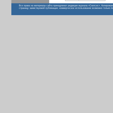
Все права на материалы сайта принадлежат редакции журнала «Скепсис». Копирован
страницу заимствуемой публикации; коммерческое использование возможно только п