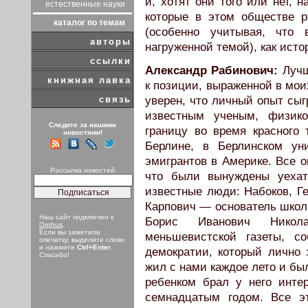
и, хотят они того или нет, 
естественные науки
которые в этом обществе р
каталог по темам
(особенно учитывая, что 
авторы
нагруженной темой), как ист
ссылки
Александр Рабинович:
Лучш
книжная лавка
к позиции, выраженной в моих
связь
уверен, что личный опыт сы
известным ученым, физико
Следите за нашими
границу во время красного 
новостями!
Берлине, в Берлинском ун
эмигрантов в Америке. Все о
Рассылка новостей:
что были вынуждены уехат
известные люди: Набоков, Г
Карпович — основатель школы
Наш сайт подключен к
Борис Иванович Никол
Orphus
.
Если вы заметили
меньшевистской газеты, с
опечатку, выделите слово
и нажмите
Ctrl+Enter
.
демократии, который лично
Спасибо!
жил с нами каждое лето и был
ребенком брал у него интер
семнадцатым годом. Все э