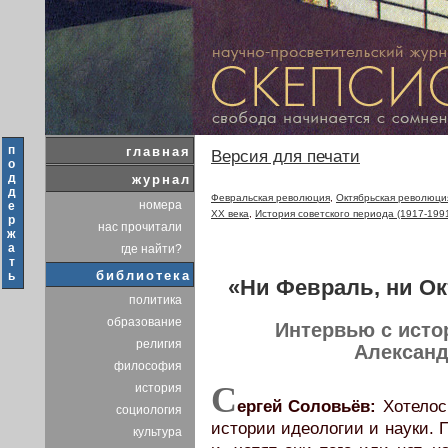
п
главная
Версия для печати
о
д
журнал
д
Февральская революция
,
Октябрьская революци
номера
е
XX века
,
История советского периода (1917-199
р
нас прочитали
ж
а
где найти?
т
библиотека
ь
«Ни Февраль, ни О
политика
образование
Интервью с исто
религия
Алексан
философия
С
история
ергей Соловьёв:
Хотелос
социология
истории идеологии и науки. 
культура