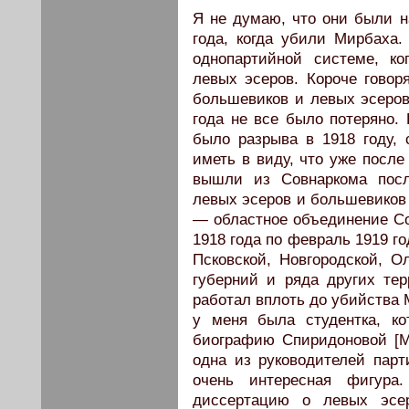
Я не думаю, что они были н
года, когда убили Мирбаха.
однопартийной системе, к
левых эсеров. Короче говор
большевиков и левых эсеров
года не все было потеряно.
было разрыва в 1918 году,
иметь в виду, что уже после
вышли из Совнаркома посл
левых эсеров и большевиков
— областное объединение С
1918 года по февраль 1919 г
Псковской, Новгородской, О
губерний и ряда других те
работал вплоть до убийства 
у меня была студентка, к
биографию Спиридоновой [
одна из руководителей пар
очень интересная фигур
диссертацию о левых эсе