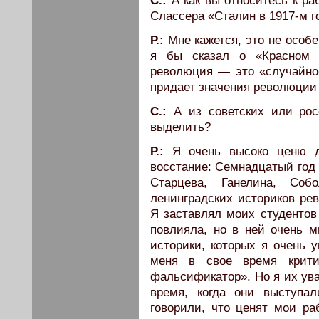
C.:
А как вы относитесь к ра
Слассера «Сталин в 1917-м г
Р.:
Мне кажется, это не особе
я бы сказал о «Красном О
революция — это «случайнос
придает значения революции 
C.:
А из советских или росс
выделить?
Р.:
Я очень высоко ценю дв
восстание: Семнадцатый год 
Старцева, Ганелина, Со
ленинградских историков ре
Я заставлял моих студентов 
повлияла, но в ней очень м
историки, которых я очень 
меня в свое время крити
фальсификатор». Но я их ув
время, когда они выступа
говорили, что ценят мои ра