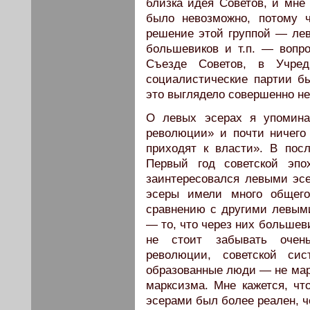
близка идея Советов, и мне
было невозможно, потому 
решение этой группой — ле
большевиков и т.п. — вопро
Съезде Советов, в Учред
социалистические партии б
это выглядело совершенно не
О левых эсерах я упомина
революции» и почти ничего
приходят к власти». В пос
Первый год советской эпо
заинтересовался левыми эс
эсеры имели много общего
сравнению с другими левыми
— то, что через них большев
не стоит забывать очень
революции, советской си
образованные люди — не мар
марксизма. Мне кажется, ч
эсерами был более реален, ч