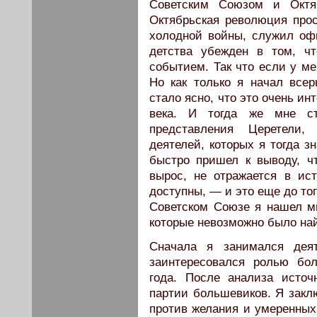
Советским Союзом и Октя
Октябрьская революция прос
холодной войны, служил оф
детства убежден в том, ч
событием. Так что если у ме
Но как только я начал всер
стало ясно, что это очень и
века. И тогда же мне ст
представления Церетели,
деятелей, которых я тогда з
быстро пришел к выводу, ч
вырос, не отражается в ис
доступны, — и это еще до тог
Советском Союзе я нашел мно
которые невозможно было на
Сначала я занимался дея
заинтересовался ролью бо
года. После анализа исто
партии большевиков. Я закл
против желания и умеренных