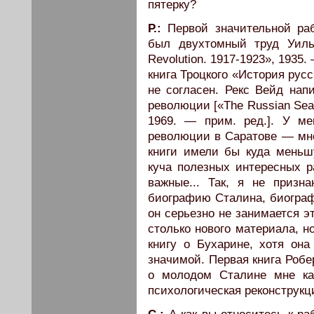
пятерку?
Р.:
Первой значительной ра
был двухтомный труд Уиль
Revolution. 1917-1923», 1935.
книга Троцкого «История рус
не согласен. Рекс Вейд нап
революции [«The Russian Sear
1969. — прим. ред.]. У ме
революции в Саратове — мне
книги имели бы куда меньш
куча полезных интересных р
важные... Так, я не призн
биографию Сталина, биограф
он серьезно не занимается э
столько нового материала, н
книгу о Бухарине, хотя она
значимой. Первая книга Робер
о молодом Сталине мне ка
психологическая реконструкц