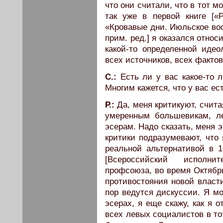
что они считали, что в тот 
так уже в первой книге [«Pr
«Кровавые дни. Июльское вос
прим. ред.] я оказался относ
какой-то определенной иде
всех источников, всех фактов
C.:
Есть ли у вас какое-то 
Многим кажется, что у вас ес
Р.:
Да, меня критикуют, счит
умеренным большевикам, л
эсерам. Надо сказать, меня э
критики подразумевают, что
реальной альтернативой в 
[Всероссийский исполни
профсоюза, во время Октябр
противостояния новой власти
пор ведутся дискуссии. Я мо
эсерах, я еще скажу, как я 
всех левых социалистов в то