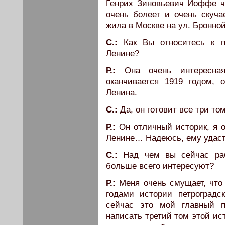
Генрих Зиновьевич Иоффе чý
очень болеет и очень скуча
жила в Москве на ул. Бронной
С.:
Как Вы относитесь к п
Ленине?
Р.:
Она очень интересная
оканчивается 1919 годом,
Ленина.
С.:
Да, он готовит все три том
Р.:
Он отличный историк, я о
Ленине… Надеюсь, ему удаст
С.:
Над чем вы сейчас раб
больше всего интересуют?
Р.:
Меня очень смущает, что
годами истории петроград
сейчас это мой главный п
написать третий том этой ис