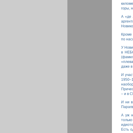
киломе
горы, 
А «де 
арген
Новико
Кроме 
по нас
У Нови
в НЕБ
(фами
«плева
даже в
И учас
1950–1
наобор
Причес
– и в 
И ни в
Парагв
А уж 
тольк
идиото
Есть о