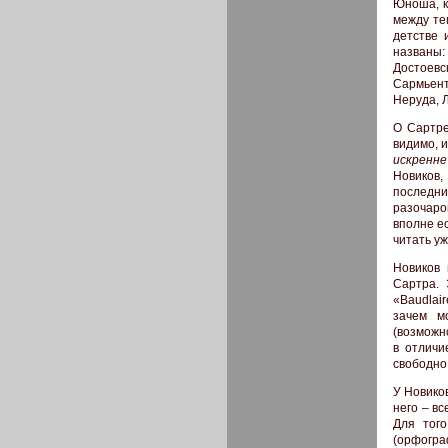
Юноша, к
между те
детстве 
названы:
Достоевс
Сармьент
Неруда, 
О Сартре
видимо, и
искренне
Новиков,
последни
разочаро
вполне е
читать уж
Новиков 
Сартра. Э
«Baudlair
зачем м
(возможн
в отличи
свободно 
У Новиков
него – в
Для того
(орфогра