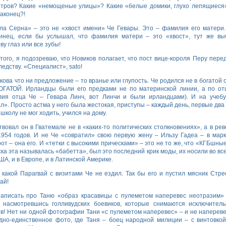
тров? Какие «немощеные улицы»? Какие «белые домики, глухо лепящиеся»
наконец?!
ла Серна» – это не «хвост имени» Че Гевары. Это – фамилия его матери
тинец, если бы услышал, что фамилия матери – это «хвост», тут же в
ву глаз или все зубы!
того, я подозреваю, что Новиков полагает, что пост вице-короля Перу пере
ледству. «Специалист», sato!
кова что ни предложение – то вранье или глупость. Че родился не в богатой с
ОГАТОЙ. Ирландцы были его предками не по материнской линии, а по от
лия отца Че – Гевара Линч, вот Линчи и были ирландцами). И на учеб
л». Просто астма у него была жестокая, приступы – каждый день, первые два 
 школу не мог ходить, учился на дому.
твовал он в Гватемале не в «каких-то политических столкновениях», а в ре
954 годов. И не Че «совратил» свою первую жену – Ильзу Гадеа – в марк
от – она его. И «тетки с высокими прическами» – это не то же, что «КГБшные
ка эта называлась «бабетта», был это последний крик моды, их носили во вс
США, и в Европе, и в Латинской Америке.
 какой Парагвай с визитами Че не ездил. Так бы его и пустил мясник Стре
ай!
написать про Таню «образ красавицы с пулеметом наперевес неотразим»
о насмотревшись голливудских боевиков, которые снимаются исключител
в! Нет ни одной фотографии Тани «с пулеметом наперевес» – и не напереве
дно-единственное фото, где Таня – боец народной милиции – с винтовкой