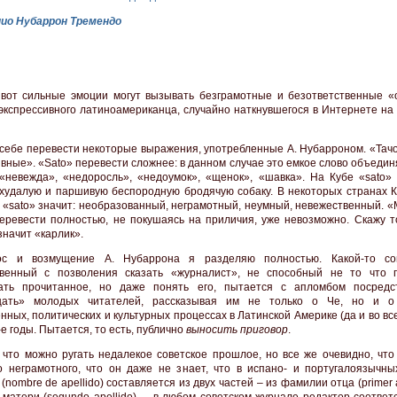
ио Нубаррон Тремендо
 вот сильные эмоции могут вызывать безграмотные и безответственные «
 экспрессивного латиноамериканца, случайно наткнувшегося в Интернете на
себе перевести некоторые выражения, употребленные А. Нубарроном. «Тачо
вные». «Sato» перевести сложнее: в данном случае это емкое слово объедин
«невежда», «недоросль», «недоумок», «щенок», «шавка». На Кубе «sato»
худалую и паршивую беспородную бродячую собаку. В некоторых странах К
 «sato» значит: необразованный, неграмотный, неумный, невежественный. «
еревести полностью, не покушаясь на приличия, уже невозможно. Скажу то
значит «карлик».
с и возмущение А. Нубаррона я разделяю полностью. Какой-то со
твенный с позволения сказать «журналист», не способный не то что 
зать прочитанное, но даже понять его, пытается с апломбом посредс
щать» молодых читателей, рассказывая им не только о Че, но и о
нных, политических и культурных процессах в Латинской Америке (да и во вс
-е годы. Пытается, то есть, публично
выносить приговор
.
 что можно ругать недалекое советское прошлое, но все же очевидно, что 
о неграмотного, что он даже не знает, что в испано- и португалоязычны
nombre de apellido) составляется из двух частей – из фамилии отца (primer a