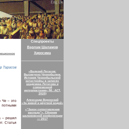
Eng
De
Спецпроекты
Варлам Шаламов
Хиросима
люционное
р Тарасов
«Валерий Легасов:
Высвечено Чернобылем.
История Чернобыльской
катастрофы в записях
академика Легасова и
современной
интерпретации» (М.: АСТ,
2020)
Александр Воронский
 Че – это
«За живой и мёртвой водой»
и потными
«“Закон сопротивления
распаду”». Сборник
шаламовской конференции
а – решил
— 2017
ит. Статья