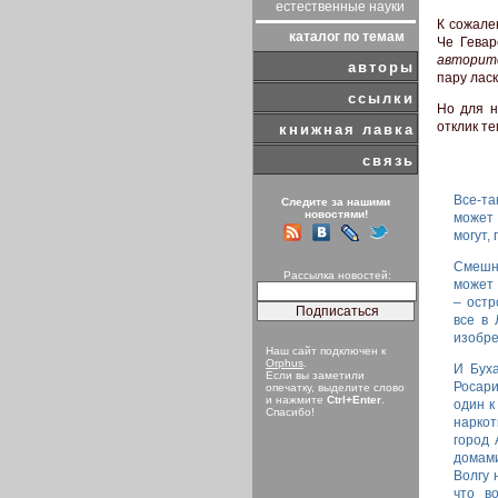
естественные науки
К сожале
каталог по темам
Че Гевар
авторит
авторы
пару лас
ссылки
Но для н
отклик т
книжная лавка
связь
Все-та
Следите за нашими
новостями!
может
могут, 
Смешно
Рассылка новостей:
может 
– остр
все в 
изобре
Наш сайт подключен к
Orphus
.
И Буха
Если вы заметили
Росари
опечатку, выделите слово
и нажмите
Ctrl+Enter
.
один к
Спасибо!
наркот
город 
домами
Волгу 
что в