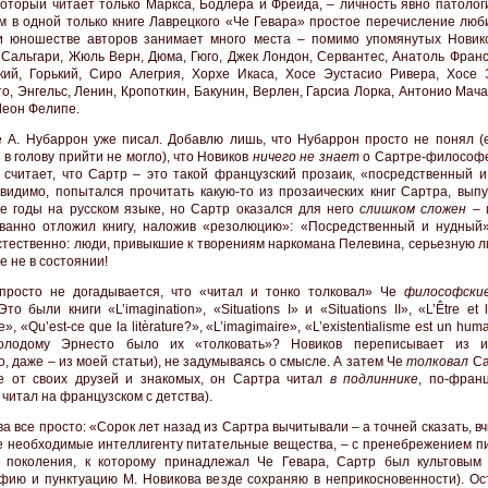
оторый читает только Маркса, Бодлера и Фрёйда, – личность явно патологи
м в одной только книге Лаврецкого «Че Гевара» простое перечисление люб
и юношестве авторов занимает много места – помимо упомянутых Новик
 Сальгари, Жюль Верн, Дюма, Гюго, Джек Лондон, Сервантес, Анатоль Франс
кий, Горький, Сиро Алегрия, Хорхе Икаса, Хосе Эустасио Ривера, Хосе 
о, Энгельс, Ленин, Кропоткин, Бакунин, Верлен, Гарсиа Лорка, Антонио Мач
Леон Фелипе.
 А. Нубаррон уже писал. Добавлю лишь, что Нубаррон просто не понял (е
 в голову прийти не могло), что Новиков
ничего не знает
о Сартре-философе
считает, что Сартр – это такой французский прозаик, «посредственный и
 видимо, попытался прочитать какую-то из прозаических книг Сартра, вып
е годы на русском языке, но Сартр оказался для него
слишком сложен
– 
ванно отложил книгу, наложив «резолюцию»: «Посредственный и нудный»
стественно: люди, привыкшие к творениям наркомана Пелевина, серьезную л
е не в состоянии!
просто не догадывается, что «читал и тонко толковал» Че
философски
то были книги «L’imagination», «Situations I» и «Situations II», «L’Être et 
e», «Qu’est-ce que la litèrature?», «L’imagimaire», «L’existentialisme est un hu
олодому Эрнесто было их «толковать»? Новиков переписывает из ис
о, даже – из моей статьи), не задумываясь о смысле. А затем Че
толковал
Са
е от своих друзей и знакомых, он Сартра читал
в подлиннике
, по-франц
читал на французском с детства).
а все просто: «Сорок лет назад из Сартра вычитывали – а точней сказать, в
се необходимые интеллигенту питательные вещества, – с пренебрежением пи
 поколения, к которому принадлежал Че Гевара, Сартр был культовым
фию и пунктуацию М. Новикова везде сохраняю в неприкосновенности). Ос