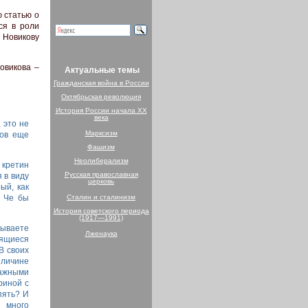
 статью о
ся в роли
 Новикову
овикова –
Актуальные темы
Гражданская война в России
Октябрьская революция
История России начала XX
века
, это не
Марксизм
ков еще
Фашизм
Неолиберализм
 кретин
Русская православная
 в виду
церковь
ый, как
Сталин и сталинизм
. Че бы
История советского периода
(1917—1991)
сываете
Лженаука
пящиеся
В своих
еличине
тажными
риной с
пять? И
а много