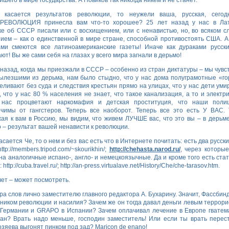
йшего в мире государства. А Новиков так никогда никем и не станет.
 касается результатов революции, то неужели ваша, русская, сегод
РЕВОЛЮЦИЯ принесла вам что-то хорошее? 25 лет назад у нас в Лат
е об СССР писали или с восхищением, или с ненавистью, но, во всяком сл
ием – как о единственной в мире стране, способной противостоять США. А
ами смеются все латиноамериканские газеты! Иначе как дураками русск
ют! Вы же сами себя на глазах у всего мира загнали в дерьмо!
 назад, когда мы приезжали в СССР – особенно из стран диктатуры – мы чувс
ылезшими из дерьма, нам было стыдно, что у нас дома полуграмотные «г
еливают без суда и следствия крестьян прямо на улицах, что у нас дети уми
, что у нас 80 % населения не знает, что такое канализация, а то и электри
 нас процветают наркомафия и детская проституция, что наши полиц
чимы от гангстеров. Теперь все наоборот. Теперь все это есть У ВАС. 
ая к вам в Россию, мы видим, что живем ЛУЧШЕ вас, что это вы – в дерьме
 – результат вашей ненависти к революции.
касается Че, то о нем и без вас есть что в Интернете почитать: есть два русск
ttp://members.tripod.com/~skourikhin/;
http://chehasta.narod.ru/
, через которы
на аналогичные испано-, англо- и немецкоязычные. Да и кроме того есть стат
 http://cuba.travel.ru/; http://an-press.virtualave.net/History/Che/che-tarasov.htm.
чет – может посмотреть.
ара слов лично заместителю главного редактора А. Бухарину. Значит, Фассбин
ником революции и насилия? Зачем же он тогда давал деньги левым террори
Германии и GRAPO в Испании? Зачем оплачивал лечение в Европе гватем
ан? Врать надо меньше, господин заместитель! Или если ты врать перес
озяева выгонят пинком под зад? Maricon de enano!