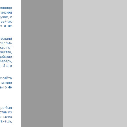
няшняя
инской
учае, с
 сейчас
их и не
твовали
ориллы»
рают от
чество,
ейские
Теперь,
. И это
их сайта
е можно
ьи о Че
дер был
стам из
альских
танешь,