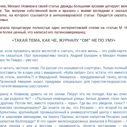
нию, Михаил Новиков в своей статье дважды большими кусками цитирует мою
е. Так, вопреки собственной воле и вразрез с моими взглядами я оказал
ета
, на которого ссылаются в
антигеваровской
статье. Придется сказать
ковых.
ачала процитирую полностью один интернетовский отклик на статью М. Н
ем более ценный, что написал его латиноамериканец:
«ТАКАЯ ТЕМА, КАК ЧЕ, ЖУРНАЛУ “ОМ” НЕ ПО УМУ»
ки, если прожигать мозги кислотой и считать, что вся жизнь – это рэйв-парти
 не сказаться. Про презервативы писать Андрей Бухарин и Михаил Нови
про Че Гевару – уже нет.
 читать, честное слово. По-русски это называется «халтура». Только полный
поставить Че в один ряд с макареной, «Куба либре» (это, кстати, что имеется
ов, отель, коктейль?) и Марадоной. Макарена – придурковатый танец, котор
Латинской Америке знают, придуман специально для туристов-педерастов
тателя макарены расстрелял.
рину, и Новикову думать не по силам. Пишут что ни попадя. Как вы опи
о, где родился Че? – «Пыльные немощеные улицы, белые домики, глухо ле
 другому. Потом лес, вместо горизонта – горы». Где вы это увидели, тачос? 
ических галлюцинациях? Да знаете ли вы, что Росарио – это второй по в
Аргентины, крупнейший промышленный и университетский центр с многоэ
 и широкими авенидами, на берегу Параны, которая напротив Росарио ши
напротив Волгограда? И что одних железнодорожных вокзалов в Росарио – 
округ города с юга и востока – низменность, болота, кустарники – н