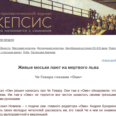
ля печати
 Эрнесто
,
Массовая культура
,
Деградация культуры
,
Зарубежная история XX-XXI века
,
Рево
в «третьем мире»
,
Куба
,
Латинская Америка
Александ
Живые моськи лают на мертвого льва
Че Гевара глазами «Ома»
нал «Ом» решил написать про Че Гевару. Они там в «Оме» обнаружили, что
ема. Им там в «Оме» не терпится все чистое захватать своими грязным
ми ручонками.
хаил Новиков – с подачи зам. главного редактора «Ома» Андрея Бухарин
ть своих молодых читателей: рассказать им, кто такой Че и чем он знамен
сь малограмотной и мерзенькой.