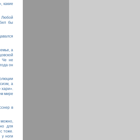
, какие
. Любой
ыбил бы
давался
емье, а
цовской
у Че не
года он
волюции
сизм, а
 хари».
ем мире
сснер в
 можно,
ьно для
с тоже.
 у ноги