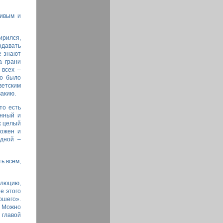
ливым и
ирился,
одавать
е знают
а грани
 всех –
до было
ветским
вакию.
то есть
енный и
х целый
ложен и
одной –
ть всем,
олюцию,
е этого
ошего».
. Можно
 главой