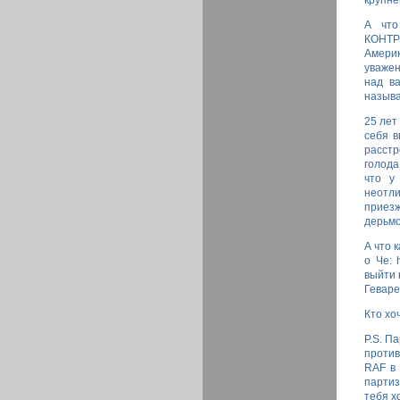
крупне
А что
КОНТР
Америк
уважен
над в
называ
25 лет
себя в
расстр
голода
что у
неотли
приезж
дерьмо
А что 
о Че: h
выйти 
Геваре:
Кто хо
P.S. П
против
RAF в 
партиз
тебя х