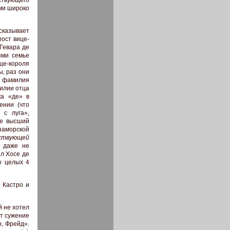
ствующего
ами широко
сказывает
ост вице-
Гевара де
ями семье
ице-короля
ы, раз они
не фамилия
милии отца
ка «де» в
ении (что
 с луга»,
не высший
заморской
ствующей
, даже не
ал Хосе де
о целых 4
 Кастро и
й не хотел
ет сужение
р, Фрейд».