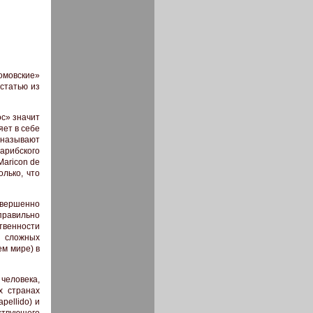
омовские»
 статью из
с» значит
яет в себе
 называют
арибского
Maricon de
лько, что
вершенно
правильно
твенности
 сложных
ем мире) в
человека,
х странах
pellido) и