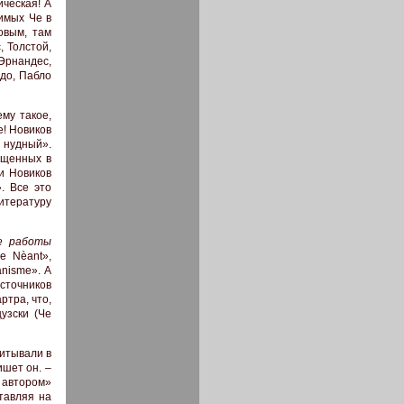
ческая! А
имых Че в
овым, там
, Толстой,
Эрнандес,
адо, Пабло
му такое,
! Новиков
 нудный».
ущенных в
и Новиков
. Все это
итературу
е работы
le Nèant»,
manisme». А
точников
ртра, что,
узски (Че
читывали в
шет он. –
 автором»
тавляя на