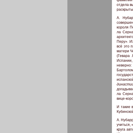
фамилии 
отдела в
раскрыты
А. Нуба
совершен
короля П
ла Серна
архитект
Перу». Из
всё это 
матери Ч
(Гевара 
Испании,
неверно:
Бартолом
государс
испанск
династи
догадыва
ла Серна
вице-кор
И такие 
Кубинско
А. Нубар
учиться,
круга авт