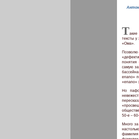
Антон
Т
акие
тексты у
«Ома».
Позволю 
«дефекти
понятия 
самую за
бассейна
enano» п
«enano» 
Но пафо
невежес
переска
«просве
обществе
50-е – 60
Много за
настольк
фамилия (