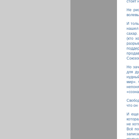
стоит 
Не ри
волевы
И толь
нашел 
сахар.
(кто х
разрыв
подде
продав
Союзом
Но зач
для ду
нудный
мир». 
непон
«созна
Свобод
что он 
И еще.
котора
не хот
Всё по
записа