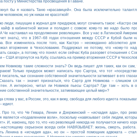
на посту у Министерства просвещения в Гаване.
скнул бы я назвать Таню «красавицей». Она была исключительно талант
м человеком, но уж никак не красоткой!
ко люди, пишущие в журнал для придурков, могут сочинить такое: «Кастро см
кайф в кабинетной жизни и поладил с совком: кому-то же надо было пр
 А Че настаивал на продолжении революции». Все у нас в Латинской Америк
очет знать), что в 1967–68 годах отношения между СССР и Кубой были н
а. Все изменилось после того, как Кастро – неожиданно абсолютно для
ржал вторжение в Чехословакию. Поддержал не потому, что «кому-то на
ать сахар», а потому, что понял: если сейчас Куба разорвет отношения с Со
 – США вторгнутся на Кубу, ссылаясь на пример вторжения СССР в Чехосло
ем Новикову такие сложности знать? Он ведь пишет для таких, как он сам, 
раков! Только придурок может написать про Сартра, что тот «посредств
 писатель, чье сознание собственной значительности затмевает в его глаза
Сказать так – значит признаться, что Сартр для Новикова – слишком с
ятен. А интересно, читал ли Новиков пьесы Сартра? Где там – хоть в 
ние собственной значительности, затмевающее целый мир»?
а слова у вас, в России, это, как я вижу, свобода для любого идиота показыва
– идиот.
 Про то, что Че Гевара, Ленин и Дзержинский – «исчадия ада», про рев
я является «подавлением воли», поскольку «навязывает себя людям, которы
ят». И, наконец, про то, что «из революций никогда не получается ничего хор
-настоящему серьезное всегда себя НАВЯЗЫВАЕТ: жизнь, смерть, работа
ть Ленина в «исчадия ада», но он – простой помощник адвоката – стал