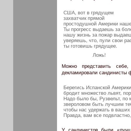
США, вот в грядущем
захватчик прямой
простодушной Америки нашей
Ты прогресс выдаешь за бол
нашу жизнь за пожар выдае
уверяешь, что, пули свои ра
ты готовишь грядущее.
Ложь!
Можно представить себе,
декламировали сандинисты ф
Берегись Испанской Америк
бродит множество львят, по
Надо было бы, Рузвельт, по 
звероловом быть лучшим теб
чтобы нас удержать в ваших
Правда, вам все подвластно,
У сандинистов были «лучш