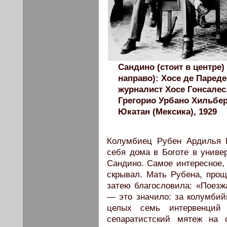
Сандино (стоит в центре)
направо): Хосе де Паред
журналист Хосе Гонсалес
Грегорио Урбано Хильбер
Юкатан (Мексика), 1929
Колумбиец Рубен Ардилья Г
себя дома в Боготе в универ
Сандино. Самое интересное, 
скрывал. Мать Рубена, прощ
затею благословила: «Поезжа
— это значило: за колумбий
целых семь интервенций
сепаратистский мятеж на 