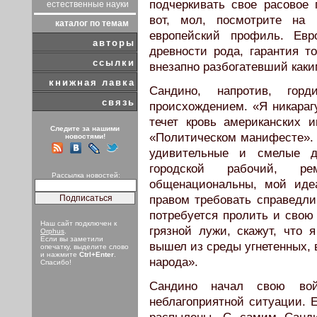
подчеркивать свое расовое
естественные науки
вот, мол, посмотрите на 
каталог по темам
европейский профиль. Евр
авторы
древности рода, гарантия т
ссылки
внезапно разбогатевший как
книжная лавка
Сандино, напротив, гор
связь
происхождением. «Я никараг
течет кровь американских 
Следите за нашими
«Политическом манифесте».
новостями!
удивительные и смелые д
городской рабочий, р
Рассылка новостей:
общенациональны, мой иде
правом требовать справедли
потребуется пролить и свою 
Наш сайт подключен к
грязной лужи, скажут, что 
Orphus
.
Если вы заметили
вышел из среды угнетенных, 
опечатку, выделите слово
и нажмите
Ctrl+Enter
.
народа».
Спасибо!
Сандино начал свою во
неблагоприятной ситуации. 