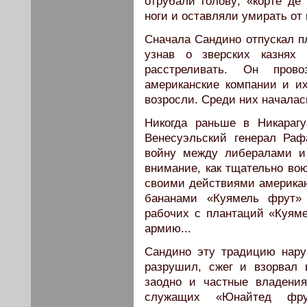
отрубали голову; «корте д
ноги и оставляли умирать от 
Сначала Сандино отпускал пл
узнав о зверских казнях 
расстреливать. Он пров
американские компании и и
возросли. Среди них началас
Никогда раньше в Никарагу
Венесуэльский генерал Раф
войну между либералами и 
внимание, как тщательно во
своими действиями американ
бананами «Куямель фрут» 
рабочих с плантаций «Куяме
армию...
Сандино эту традицию нару
разрушил, сжег и взорвал
заодно и частные владения
служащих «Юнайтед фр