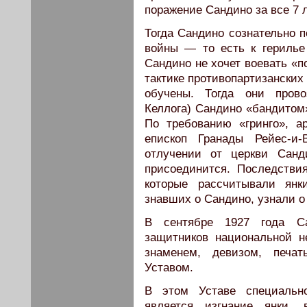
поражение Сандино за все 7 л
Тогда Сандино сознательно п
войны — то есть к герилье 
Сандино не хочет воевать «п
тактике противопартизанских
обучены. Тогда они прово
Келлога) Сандино «бандитом»
По требованию «гринго», а
епископ Гранады Рейес-и
отлучении от церкви Санд
присоединится. Последстви
которые рассчитывали янк
знавших о Сандино, узнали о
В сентябре 1927 года С
защитников национальной 
знаменем, девизом, печа
Уставом.
В этом Уставе специальн
является изгнание янки, 