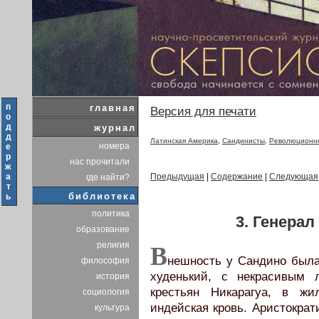
п
главная
Версия для печати
о
д
журнал
д
Латинская Америка
,
Сандинисты
,
Революционно
номера
е
р
нас прочитали
ж
а
Предыдущая
|
Содержание
|
Следующая
где найти?
т
библиотека
ь
политика
3. Генера
образование
религия
В
нешность у Сандино была
философия
худенький, с некрасивым
история
крестьян Никарагуа, в жи
социология
индейская кровь. Аристокра
культура