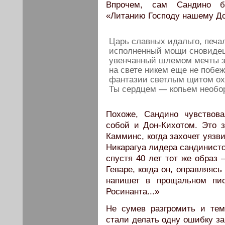
Впрочем, сам Сандино б
«Литанию Господу нашему До
Царь славных идальго, печа
исполненный мощи сновидец
увенчанный шлемом мечты 
на свете никем еще не побе
фантазии светлым щитом ох
Ты сердцем — копьем необо
Похоже, Сандино чувствова
собой и Дон-Кихотом. Это 
Камминс, когда захочет уязв
Никарагуа лидера сандинисто
спустя 40 лет тот же образ
Геваре, когда он, оправляяс
напишет в прощальном пис
Росинанта...»
Не сумев разгромить и тем
стали делать одну ошибку з