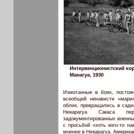
Интервенционистский ко
Манагуа, 1930
Измотанные в боях, постоя
всеобщей ненависти «марин
облик, превращались в сади
Никарагуа Сакаса п
задокументированных военны
с просьбой «хоть кого-то на
мнение в Никарагуа. Американ