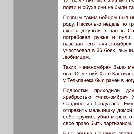
12–14-летние мальчишки се
плети и обуха они не были та
Первым таким бойцом был ин
роду. Несколько недель по т
сквозь джунгли в лагерь С
потребовал ружье и пули,
называл его «чико-омбре»
участвовал в 36 боях, выучи
любимцем.
Таких «чико-омбре» было м
был 12-летний Хосе Кастильо
у Тельпанека был ранен в ног
Подростки приходили да
храбростью «чико-омбре» 
Сандино из Гондураса. Ему
отправить мальчишку домой,
себе оружие, убив морского
свое право быть партизаном.
Еще армию Сандино звали 