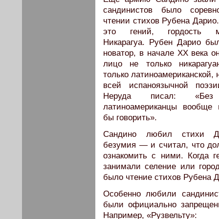
сандинистов было соревн
чтении стихов Рубена Дарио
это гений, гордость м
Никарагуа. Рубен Дарио бы
новатор, в начале ХХ века о
лицо не только никарагуа
только латиноамериканской, 
всей испаноязычной поэзи
Неруда писал: «Без
латиноамериканцы вообще 
бы говорить».
Сандино любил стихи Д
безумия — и считал, что до
ознакомить с ними. Когда г
занимали селение или горо
было чтение стихов Рубена Д
Особенно любили сандинист
были официально запрещен
Например, «Рузвельту»: