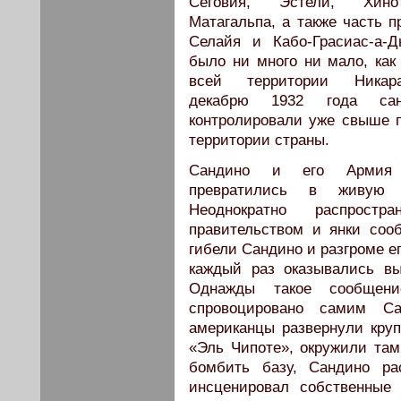
Сеговия, Эстели, Хин
Матагальпа, а также часть 
Селайя и Кабо-Грасиас-а-Д
было ни много ни мало, как
всей территории Никар
декабрю 1932 года сан
контролировали уже свыше 
территории страны.
Сандино и его Армия 
превратились в живую л
Неоднократно распростра
правительством и янки соо
гибели Сандино и разгроме е
каждый раз оказывались в
Однажды такое сообщен
спровоцировано самим Са
американцы развернули круп
«Эль Чипоте», окружили та
бомбить базу, Сандино ра
инсценировал собственные