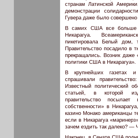
странам Латинской Америки
демонстрации солидарност
Гувера даже было совершено
В самих США все больше 
Никарагуа. Всеамерикан
пикетировала Белый дом, 
Правительство посадило в т
прекращались. Возник даже
политики США в Никарагуа».
В крупнейших газетах и 
спрашивали правительство
Известный политический об
статьей, в которой изд
правительство посылает
собственности» в Никарагу
казино Монако американцы т
если в Никарагуа «маринерз»
зачем ездить так далеко? — Ч
Наконец, в Сенате США подня