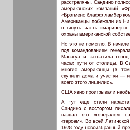
расстреляны. Сандино полнос
американских компаний «Фр
«Брэгменс блафф ламбер ком
Американцы побежали из Ни
оттянуть часть «маринерз
охраны американской собстве
Но это не помогло. В начале
под командованием генерал
Манагуа и захватила город
часах пути от столицы. В Са
многие американцы (в то
скупили дома и участки — и 
всего этого лишились.
США явно проигрывали необъ
А тут еще стали нараста
Сандино с восторгом писал
назвал его «генералом 
«героем». Во всей Латинской
1928 году новоизбранный пр