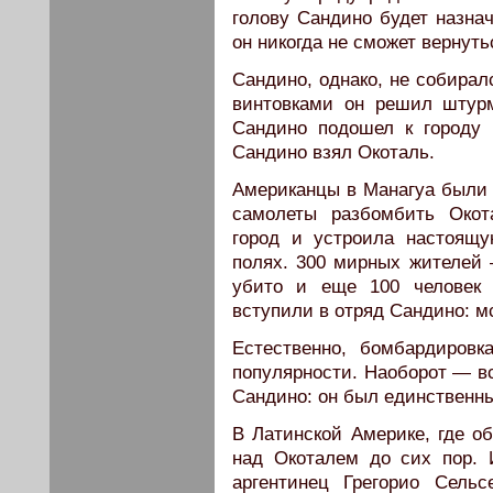
голову Сандино будет назнач
он никогда не сможет вернуть
Сандино, однако, не собирал
винтовками он решил штур
Сандино подошел к городу 
Сандино взял Окоталь.
Американцы в Манагуа были 
самолеты разбомбить Окот
город и устроила настоящу
полях. 300 мирных жителей
убито и еще 100 человек 
вступили в отряд Сандино: мс
Естественно, бомбардиров
популярности. Наоборот — в
Сандино: он был единственны
В Латинской Америке, где о
над Окоталем до сих пор. 
аргентинец Грегорио Сель