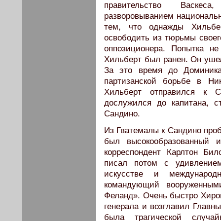
правительство Васкеса
разворовыванием национальн
тем, что однажды Хильбе
освободить из тюрьмы своего
оппозиционера. Попытка не
Хильберт был ранен. Он ушел
За это время до Доминика
партизанской борьбе в Ник
Хильберт отправился к С
дослужился до капитана, 
Сандино.
Из Гватемалы к Сандино про
был высокообразованный и
корреспондент Карлтон Бил
писал потом с удивлением
искусстве и международ
командующий вооруженным
Феланд». Очень быстро Хиро
генерала и возглавил Главн
была трагической случа