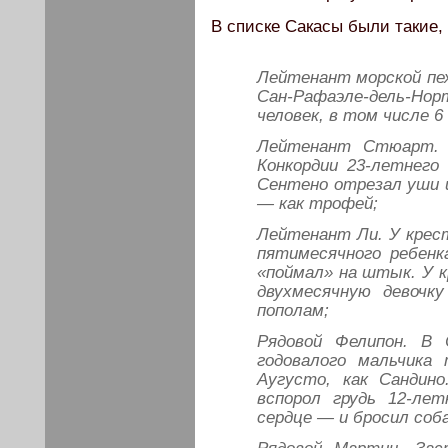
В списке Сакасы были такие,
Лейтенант морской пе
Сан-Рафаэле-дель-Но
человек, в том числе 6
Лейтенант Стюарт. 
Конкордии 23-летнего
Сентено отрезал уши и
— как трофей;
Лейтенант Ли. У крес
пятимесячного ребенк
«поймал» на штык. У 
двухмесячную девочку
пополам;
Рядовой Фелипон. В 
годовалого мальчика
Аугусто, как Сандин
вспорол грудь 12-ле
сердце — и бросил соб