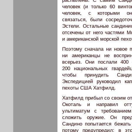
распылены. С самим Санд
человек (и только 60 винто
человек, с которыми о
связаться, были сосредото
Эстели. Остальные сандини
отсечены от него частями М
и американской морской пехо
Поэтому сначала ни новое п
ни американцы не воспри
всерьез. Они послали 400 
200 национальных гвардейц
чтобы принудить Санди
Экспедицией руководил кап
пехоты США Хатфилд.
Хатфилд прибыл со своим от
Окоталь и направил отт
ультиматум с требование
сложить оружие. Он пред
Сандино попытается бежать
потому предупредил: в эт