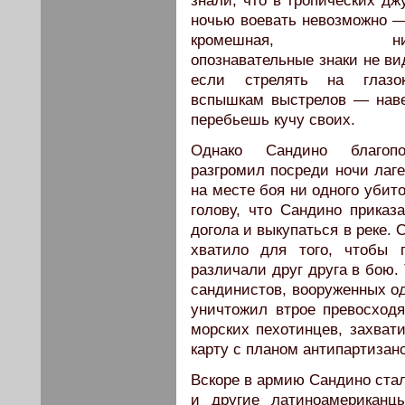
знали, что в тропических дж
ночью воевать невозможно 
кромешная, ника
опознавательные знаки не ви
если стрелять на глазо
вспышкам выстрелов — наве
перебьешь кучу своих.
Однако Сандино благопо
разгромил посреди ночи лаге
на месте боя ни одного убит
голову, что Сандино прика
догола и выкупаться в реке.
хватило для того, чтобы 
различали друг друга в бою.
сандинистов, вооруженных о
уничтожил втрое превосход
морских пехотинцев, захвати
карту с планом антипартизан
Вскоре в армию Сандино стал
и другие латиноамериканц