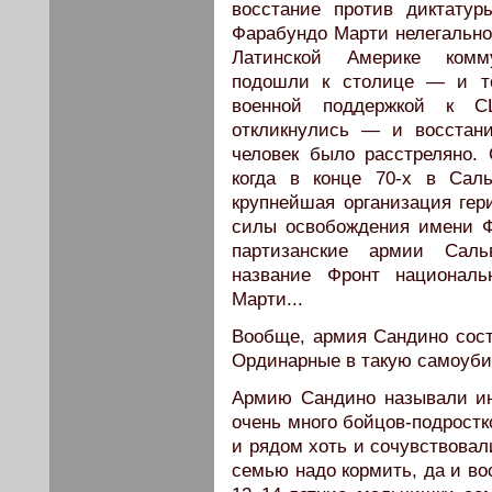
восстание против диктату
Фарабундо Марти нелегально 
Латинской Америке комму
подошли к столице — и то
военной поддержкой к С
откликнулись — и восстан
человек было расстреляно
когда в конце 70-х в Саль
крупнейшая организация гер
силы освобождения имени Ф
партизанские армии Саль
название Фронт националь
Марти...
Вообще, армия Сандино сост
Ординарные в такую самоуби
Армию Сандино называли ин
очень много бойцов-подростк
и рядом хоть и сочувствовал
семью надо кормить, да и в