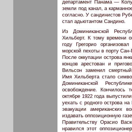
департамент Панама — Колу
земли под канал, а карманно
согласно. У сандинистов Руб
стал адьютантом Сандино.
Из Доминиканской Респуб
Хильберт. К тому времени о
году Грегорио организовал
морской пехоты в порту Сан-
После оккупации острова янк
концов арестован и приго
Вильсон заменил смертный
Имя Хильберта стало симво
Доминиканской Республи
освобождение. Кончилось 
октябре 1922 года выпустили
уехать с родного острова на
эвакуации американских во
издавать оппозиционную газе
Правительству Орасио Вас
нравился этот оппозиционе