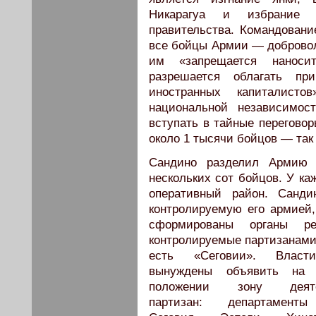
Никарагуа и избрание 
правительства. Командован
все бойцы Армии — добровол
им «запрещается наноси
разрешается облагать пр
иностранных капиталист
национальной независимос
вступать в тайные переговор
около 1 тысячи бойцов — так
Сандино разделил Армию 
нескольких сот бойцов. У ка
оперативный район. Санди
контролируемую его армией,
сформированы органы ре
контролируемые партизанами
есть «Сеговии».
Влас
вынуждены объявить на 
положении зону деяте
партизан: департамент