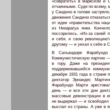
«совратить» в марксизм и 
отчаянными. Судя по всему, 
у Сандино в голове застряло
движения Сандино отказаться
от идеи «правительства нац
из Никарагуа янки. Кончил
поссорились. «Из-за своей 
и себя, и свою революцию!
другому — и уехал к себе в 
В Сальвадоре Фарабундо
Коммунистическую партию — 
в гору. Даже на президен
поддерживавшийся коммуни
декабре 1931 года в стране 
диктатор Эрнандес Мартин
Фарабундо Марти арестовал
день — и все эти дни дикта
массовые демонстрации в ег
не выдержал — и освободил 
выслал из страны. А уже в я