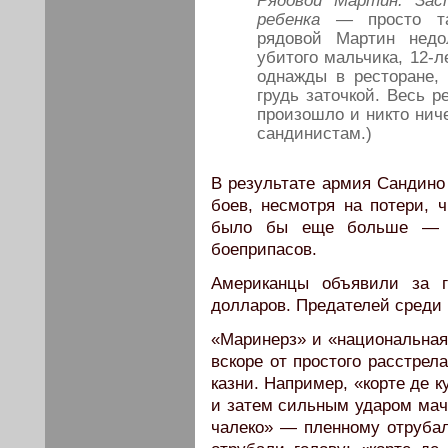
Рядовой Мартин. Зас
ребенка —
просто т
рядовой Мартин недо
убитого мальчика, 12-
однажды в ресторане, 
грудь заточкой. Весь р
произошло и никто ниче
сандинистам.)
В результате армия Сандино 
боев, несмотря на потери, 
было бы еще больше — и
боеприпасов.
Американцы объявили за г
долларов. Предателей среди 
«Маринерз» и «национальная
вскоре от простого расстре
казни. Например, «корте де 
и затем сильным ударом маче
чалеко» — пленному отрубал