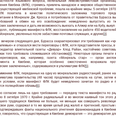
частности языкового вопроса, нелегальная левоэкстремистская организа
ения Квебека (ФЛК), стремясь привлечь канадское и мировое общественное
существующей квебекской проблеме, пошла на крайние меры. 5 октября 1970 
ЛК похитила в качестве политического заложника торгового предс
итании в Монреале Дж. Кросса и потребовала от правительства Бурасса в
ебований в обмен на его освобождение: немедленно выпустить из т
ских заключенных и дать им возможность выехать в Алжир или на Кубу, выкуп
 долл., публикацию манифеста ФЛК, восстановление на работе 450 водителе
Монреале, уволенных после забастовки почтовых служащих, и другие[
3
].
 вечером следующего дня, Бурасса охарактеризовал эти требования как «ч
млемые» и отказался вести переговоры с ФЛК, хотя представители прессы, в
редактор влиятельной газеты «Девуар» Клод Райан, настойчиво советова
 как того требовала сложившаяся обстановка[
4
]. Некоторые органы печати 
переговоров, как, например, газета «Монреаль стар» — орган англок
шмента в Квебеке, которая особенно ожесточенно возражала про
еские заключенные», содержавшихся в ультиматуме ФЛК[
5
].
оммюнике ФЛК, переданных на одну из монреальских радиостанций, ранее н
тиматума правительству (48 часов) продлевался сначала на сутки, затем 
и условии, если манифест ФЛК будет немедленно зачитан по радио и 
тся полицейские облавы[
6
].
о согласие лишь на одно требование — передачу текста манифеста по рад
о 8 октября 1970 г. Крайне радикальный и во многом наивный тон этого д
шего трудящихся Квебека ни больше, ни меньше как совершить революци
 свои руки, содержал в то же время целый ряд жалоб и претензий, простым
одтверждавших факты национального угнетения франкоканадцев в Квебеке.
и, говорилось, что существующая в Квебеке демократия — это демократия дл