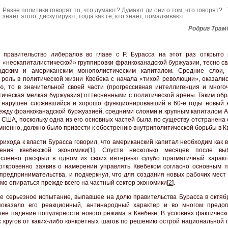
Разве политики говорят то, что думают? Думают ли они о том, что говорят?.. Т
знает этого, дискутируют, тогда как те, кто знает, помалкивают.
Родриг Трам
 правительство либералов во главе с Р. Бурасса на этот раз открыто
 «неокапиталистической» группировки франкоканадской буржуазии, тесно св
надским и американским монополистическим капиталом. Средние слои,
 роль в политической жизни Квебека с начала «тихой революции», оказалис
ю, то в значительной своей части (прогрессивная интеллигенция и много
тическая мелкая буржуазия) оттесненными с политической арены. Таким обр
 нарушен сложившийся и хорошо функционировавший в 60-е годы новый 
ежду франкоканадской буржуазией, средними слоями и крупным капиталом А
 США, поскольку одна из его основных частей была по существу отстранена 
омненно, должно было привести к обострению внутриполитической борьбы в К
рихода к власти Бурасса говорил, что американский капитал необходим как 
ения квебекской экономики[
1
]. Спустя несколько месяцев после вы
сленно раскрыл в одном из своих интервью сугубо прагматичный характ
откровенно заявив о намерении управлять Квебеком согласно основным 
 предпринимательства, и подчеркнул, что для создания новых рабочих мест
мо опираться прежде всего на частный сектор экономики[
2
].
е серьезное испытание, выпавшее на долю правительства Бурасса в октябре
показало его реакционный, антинародный характер и во многом предо
ее падение популярности нового режима в Квебеке. В условиях фактическо
 кругов от каких-либо конкретных шагов по решению острой национальной 