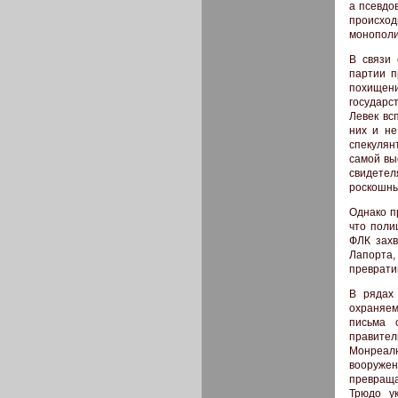
а псевдо
происхо
монополи
В связи 
партии п
похищени
государс
Левек вс
них и не
спекулян
самой вы
свидетел
роскошны
Однако п
что поли
ФЛК захв
Лапорта,
преврати
В рядах
охраняе
письма 
правител
Монреалю
вооружен
превраща
Трюдо у