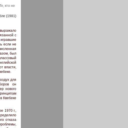
е, кто не
бле
(1981)
 выражало
язанной с
 игравшие
ь если не
численная
азом, был
классовый
нглийской
от власти,
вебеке.
воздух для
боров он
ер нового
принципам
 в Квебеке
 1970 г.,
пределило
го отказа
проблемы,