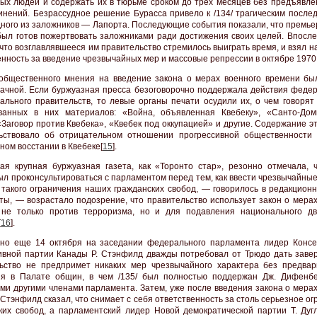
ых людей и содержать их в тюрьме сроком до трех месяцев без предъявлен
инений. Безрассудное решение Бурасса привело к /134/ трагическим после
дного из заложников — Лапорта. Последующие события показали, что премье
был готов пожертвовать заложниками ради достижения своих целей. Впосле
 что возглавлявшееся им правительство стремилось выиграть время, и взял н
енность за введение чрезвычайных мер и массовые репрессии в октябре 1970 г
общественного мнения на введение закона о мерах военного времени бы
ачной. Если буржуазная пресса безоговорочно поддержала действия федер
ального правительств, то левые органы печати осудили их, о чем говорят 
ванных в них материалов: «Война, объявленная Квебеку», «Санто-Дом
«Заговор против Квебека», «Квебек под оккупацией» и другие. Содержание э
ьствовало об отрицательном отношении прогрессивной общественности
ном восстании в Квебеке[
15
].
ая крупная буржуазная газета, как «Торонто стар», резонно отмечала, 
ыл проконсультироваться с парламентом перед тем, как ввести чрезвычайны
 такого ограничения наших гражданских свобод, — говорилось в редакционн
еты, — возрастало подозрение, что правительство использует закон о мера
 не только против терроризма, но и для подавления национального д
[
16
].
но еще 14 октября на заседании федерального парламента лидер Консе
ивной партии Канады Р. Стэнфилд дважды потребовал от Трюдо дать завер
ьство не предпримет никаких мер чрезвычайного характера без предвар
ия в Палате общин, в чем /135/ был полностью поддержан Дж. Дифенб
ми другими членами парламента. Затем, уже после введения закона о мерах
 Стэнфилд сказал, что снимает с себя ответственность за столь серьезное о
ких свобод, а парламентский лидер Новой демократической партии Т. Дуг