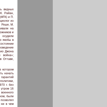
ть видных
К. Райан,
ФТК) и П.
циолог из
. Роше, М.
аивали на
ожников и
 осудили
о якобы в
состоянии
поведение
рио Джона
 война»;
в Оттаве,
в котором
ть начать
и гарантий
 политики,
70 г. без
 утром 16
 военного
ном, были
н позволял
 ни в чем