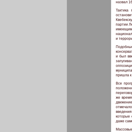
назвал 1
Тактика
останови
Квебекск
партии Л
имеющим
национал
и террор
Подобные
консерва
и был вв
запугива
оппозиц
муниципа
пришла к
Все прог
положени
перегово
же время
движение
отмечало
введения
которые 
даже сам
Массовые