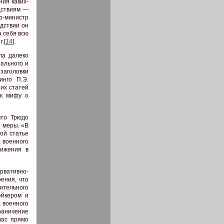
ия каких-
дствиям —
р-министр
дствии он
а себя всю
.[
14
].
ла далеко
ального и
заголовки
инго П.Э.
тих статей
 к мифу о
что Трюдо
е меры. «В
ой статье
х военного
вижения в
рвативно-
ения, что
ительного
ейкером и
 военного
граничение
лас прямо