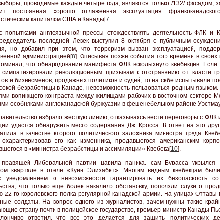
выборы, проводимые каждые четыре года, являются только /132/ фасадом, з
дит постоянная хорошо отлаженная эксплуатация франкоканадског
стическим капиталом США и Канады[
7
].
с попытками англоязычной прессы отождествлять деятельность ФЛК и К
редседатель последней Левек выступил 8 октября с публичным осужден
я, но добавил при этом, что терроризм вызван эксплуатацией, подде
твенной администрацией[
8
]. Описывая позже события того времени в своих
поминал, что обнародование манифеста ФЛК всколыхнуло квебекцев. Если 
 симпатизировали революционным призывам к отстранению от власти гр
тов и бизнесменов, продажных политиков и судей, то на себе испытывали п
сокой безработицы в Канаде, невозможность пользоваться родным языком.
ями вопиющего контраста между жилищами рабочих в восточном секторе М
ми особняками англоканадской буржуазии в фешенебельном районе Уэстмау
равительство избрало жесткую линию, отказываясь вести переговоры с ФЛК 
ции удастся обнаружить место содержания Дж. Кросса. В ответ на это друг
атила в качестве второго политического заложника министра труда Квеб
 охарактеризовав его как изменника, продавшегося американским корп
вшегося в «министра безработицы и ассимиляции» Квебека[
10
].
 правящей Либеральной партии царила паника, сам Бурасса укрылся
мом квартале в отеле «Куин Элизабет». Многим видным квебекцам был
с уведомлением о невозможности гарантировать их безопасность со
ьства, что только еще более накалило обстановку, поползли слухи о прод
 22-го королевского полка регулярной канадской армии. На улицах Оттавы 
ные солдаты. На вопрос одного из журналистов, зачем нужны такие край
ющие страну почти в полицейское государство, премьер-министр Канады Пь
клончиво ответил, что все это делается для защиты политических д