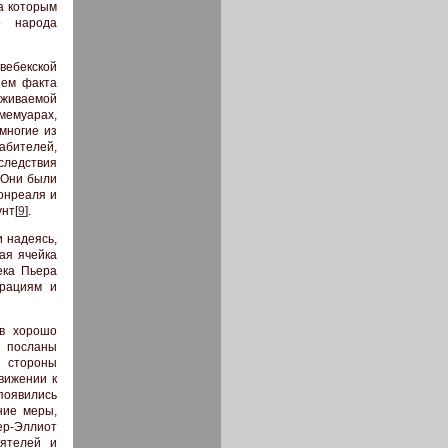
а которым
о народа
вебекской
ием факта
рживаемой
 мемуарах,
многие из
абителей,
оследствия
 Они были
онреаля и
нт[
9
].
и надеясь,
ая ячейка
ека Пьера
орациям и
 в хорошо
и посланы
 стороны
вижении к
появились
ние меры,
ер-Эллиот
еятелей и