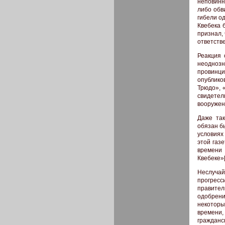
неповинн
либо обв
гибели о
Квебека 
признал,
ответств
Реакция 
неоднозн
провинци
опублико
Трюдо», 
свидетел
вооружен
Даже так
обязан б
условиях
этой газ
времени
Квебеке»
Неслучай
прогресс
правител
одобрен
некоторы
времени,
гражданс