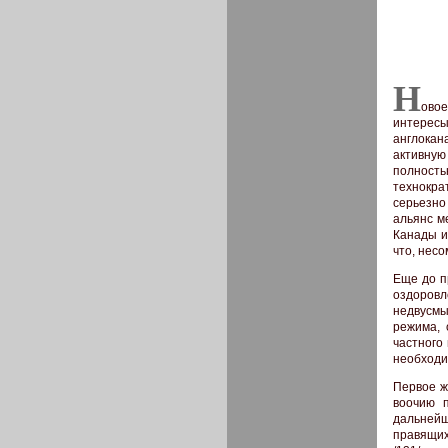
Н
овое
интересы
англока
активную
полность
технокра
серьезно
альянс м
Канады и
что, нес
Еще до п
оздоровл
недвусмы
режима, 
частного
необходи
Первое ж
воочию 
дальнейш
правящих