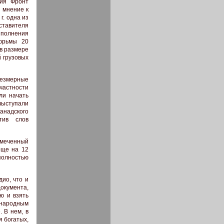
ция Фронт
 мнение к
г. одна из
тавителя
ыполнения
юрьмы 20
 в размере
й грузовых
резмерные
 частности
ли начать
выступали
анадского
тив слов
амеченный
еще на 12
полностью
ио, что и
окумента,
ю и взять
 народным
 В нем, в
я богатых,