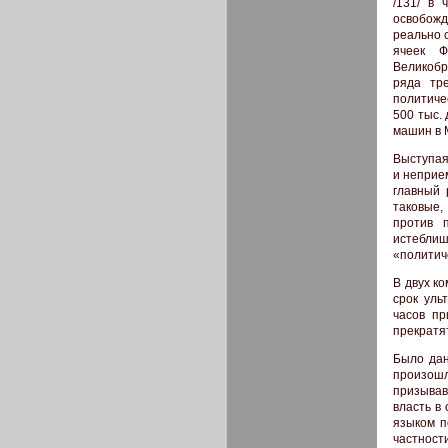
/131/ в 
освобожд
реально 
ячеек Ф
Великобр
ряда тр
политиче
500 тыс.
машин в 
Выступая
и неприе
главный 
таковые,
против 
истебли
«политич
В двух к
срок уль
часов пр
прекратя
Было дан
произошл
призывав
власть в
языком п
частност