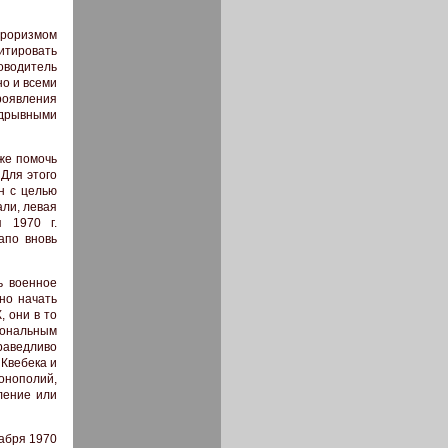
рроризмом
итировать
оводитель
но и всеми
оявления
одрывными
же помочь
Для этого
н с целью
али, левая
 1970 г.
апо вновь
ь военное
но начать
 они в то
иональным
раведливо
 Квебека и
онополий,
ление или
абря 1970