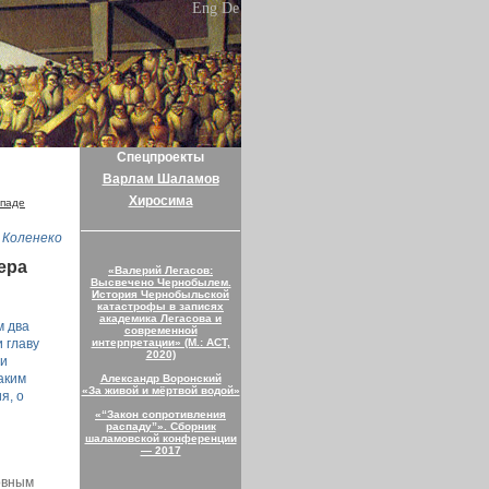
Eng
De
Спецпроекты
Варлам Шаламов
Хиросима
паде
 Коленеко
ера
«Валерий Легасов:
Высвечено Чернобылем.
История Чернобыльской
катастрофы в записях
академика Легасова и
м два
современной
 главу
интерпретации» (М.: АСТ,
2020)
ии
аким
Александр Воронский
«За живой и мёртвой водой»
я, о
«“Закон сопротивления
распаду”». Сборник
шаламовской конференции
— 2017
овным