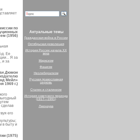
ти
дставляет
миссии по
туционных
Актуальные темы
ем (1956)
Гражданская война в России
Октябрьская революция
льная
,
История России начала XX
од. Ее
века
ии... Я за
Марксизм
 и за
Фашизм
ан Дюмон
Неолиберализм
 издателю
Русская православная
энд Мейл»
церковь
ня 1969 г.)
Сталин и сталинизм
кого
История советского периода
овыгодный
(1917—1991)
путем
 сделав
Лженаука
вуя его
культуры;
 в быту и
ии (1975)