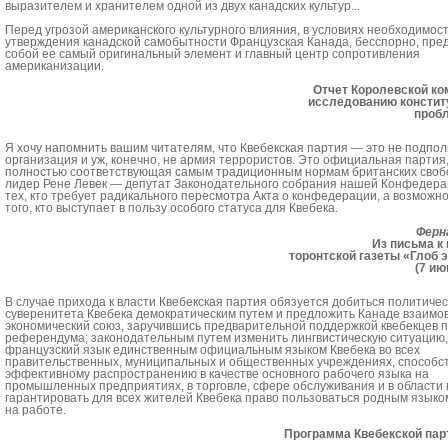
выразителем и хранителем одной из двух канадских культур...
Перед угрозой американского культурного влияния, в условиях необходимос
утверждения канадской самобытности Французская Канада, бесспорно, пре
собой ее самый оригинальный элемент и главный центр сопротивления
американизации.
Отчет Королевской ко
исследованию консти
пробл
Я хочу напомнить вашим читателям, что Квебекская партия — это не подпо
организация и уж, конечно, не армия террористов. Это официальная партия
полностью соответствующая самым традиционным нормам британских своб
лидер Рене Левек — депутат Законодательного собрания нашей Конфедерац
тех, кто требует радикального пересмотра Акта о конфедерации, а возможно,
того, кто выступает в пользу особого статуса для Квебека.
Ферн
Из письма к
торонтской газеты «Глоб 
(7 ию
В случае прихода к власти Квебекская партия обязуется добиться политичес
суверенитета Квебека демократическим путем и предложить Канаде взаим
экономический союз, заручившись предварительной поддержкой квебекцев 
референдума; законодательным путем изменить лингвистическую ситуацию,
французский язык единственным официальным языком Квебека во всех
правительственных, муниципальных и общественных учреждениях, способст
эффективному распространению в качестве основного рабочего языка на
промышленных предприятиях, в торговле, сфере обслуживания и в области 
гарантировать для всех жителей Квебека право пользоваться родным языком
на работе.
Программа Квебекской парт