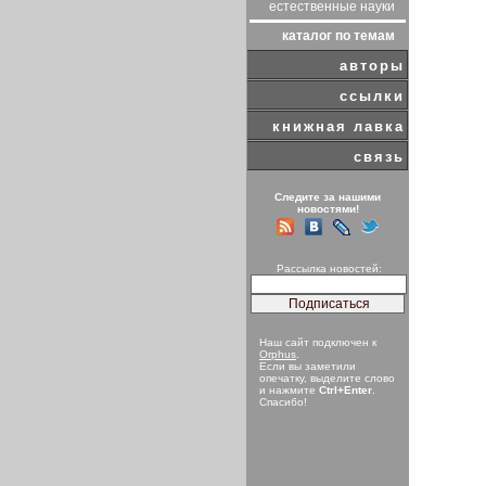
естественные науки
каталог по темам
авторы
ссылки
книжная лавка
связь
Следите за нашими
новостями!
Рассылка новостей:
Наш сайт подключен к
Orphus
.
Если вы заметили
опечатку, выделите слово
и нажмите
Ctrl+Enter
.
Спасибо!