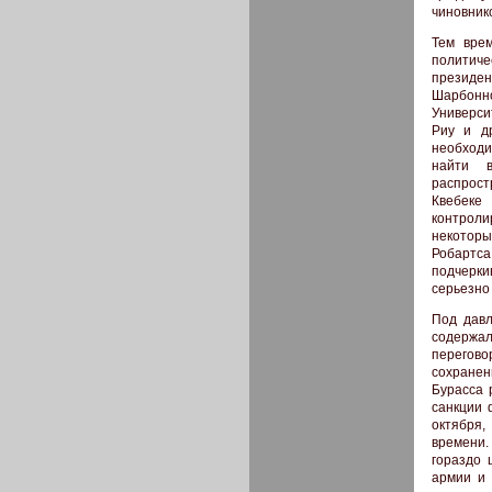
чиновник
Тем вре
политиче
президен
Шарбонно
Универси
Риу и д
необходи
найти в
распрост
Квебеке
контроли
некоторы
Робартс
подчерки
серьезно
Под давл
содержал
перегово
сохранен
Бурасса 
санкции 
октября,
времени.
гораздо 
армии и 