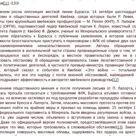
ов[
11
]. /133/
менем росла оппозиция жесткой линии Бурасса. 14 октября шестнадца
ских и общественных деятелей Квебека, среди которых были Р. Левек, 
ты трех крупнейших квебекских профцентров — М. Пепен (КНП), Л. Лаберж (
 (ОРПК), парламентский лидер Квебекской партии К. Лорен, известный со
тета Лаваля (г. Квебек) Ф. Дюмон, ученые из Монреальского университета Г
ругие обратились к Бурасса с публичным заявлением, в котором наст
мости безотлагательно приступить к переговорам с ФЛК об обмене двух зал
заимоприемлемое ненасильственное решение. Авторы обращения
ранившиеся в англоязычной части страны провокационные слухи о том, чт
 воцарился хаос и беспорядок, а местное правительство уже не в 
ровать обстановку. В обращении критиковалось также безответственное 
х политических деятелей, в частности премьер-министра провинции Онта
а, который сказал о событиях в Квебеке: «Это война — тотальная
валось, что все это наряду с почти военной обстановкой, наблюдаемой 
 подрывает эффективность и авторитет квебекского руководства[
12
].
ением общественного мнения и после получения письма от П. Лапорта, 
ась просьба согласиться с требованиями ФЛК, Бурасса изъявил готовнос
ры, но всячески затягивал их под предлогом разработки процедуры обмена 
ия жизни Кросса и Лапорта. Затем, опасаясь массового протеста против его
решил пойти на крайние меры и призвал на помощь армию. 15 октября 19
федерального парламента в Монреаль были введены регулярные войска, а
 т.е. уже задним числом, объявлено о вступлении в силу закона о мерах
 Даже по официальной версии полномочия, предоставлявшиеся этим зако
шире тех мер, которые требовались в сложившейся обстановке[
13
]. Зако
полиции совершать массовые облавы, задерживать без ордера на арест