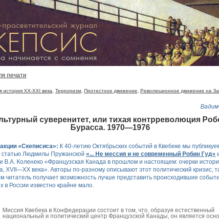
ля печати
 история XX-XXI века
,
Терроризм
,
Протестное движение
,
Революционное движение на За
Вадим
льтурный суверенитет, или тихая контрреволюция Роб
Бурасса. 1970—1976
акции «Скеписиса»:
К 40-летию Октябрьских событий в Квебеке мы публикуе
: статью Людмилы Пружанской
«... Не мессия и не современный Робин Гуд»
и
ги В.А. Коленеко «Французская Канада в прошлом и настоящем: очерки истор
а, XVII—XX века». Авторы по-разному описывают этот политический кризис, т
м читатель получает возможность лучше представить происходившие событи
х в России известно крайне мало.
Миссия Квебека в Конфедерации состоит в том, что, образуя естественный
национальный и политический центр Французской Канады, он является осн