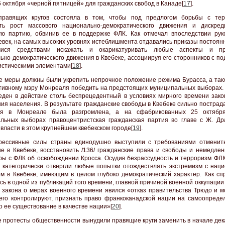
6 октября «черной пятницей» для гражданских свобод в Канаде[
17
].
 правящих кругов состояла в том, чтобы под предлогом борьбы с те
ть рост массового национально-демократического движения и дискред
ую партию, обвинив ее в поддержке ФЛК. Как отмечал впоследствии рук
евек, на самых высоких уровнях истеблишмента отдавались приказы постоян
ися средствами искажать и окарикатуривать любые аспекты и пр
ьно-демократического движения в Квебеке, ассоциируя его сторонников с п
истическими элементами[
18
].
 меры должны были укрепить непрочное положение режима Бурасса, а так
тивному мэру Монреаля победить на предстоящих муниципальных выборах. 
еден в действие столь беспрецедентный в условиях мирного времени зако
ния населения. В результате гражданские свободы в Квебеке сильно пострад
ия в Монреале была разгромлена, а на сфабрикованных 25 октября
льных выборах правоцентристская гражданская партия во главе с Ж. Др
 власти в этом крупнейшем квебекском городе[
19
].
рессивные силы страны единодушно выступили с требованиями отменит
е в Квебеке, восстановить /136/ гражданские права и свободы и немедлен
ры с ФЛК об освобождении Кросса. Осудив безрассудность и терроризм ФЛК,
 категорически отвергли любые попытки отождествлять экстремизм с нац
м в Квебеке, имеющим в целом глубоко демократический характер. Как сп
сь в одной из публикаций того времени, главной причиной военной оккупации
 закона о мерах военного времени явился «отказ правительства Трюдо и м
его контролируют, признать право франкоканадской нации на самоопреде
о ее существование в качестве нации»[
20
].
 протесты общественности вынудили правящие круги заменить в начале дек