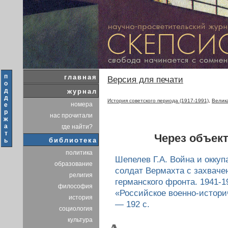
п
главная
Версия для печати
о
д
журнал
д
История советского периода (1917-1991)
,
Велик
номера
е
р
нас прочитали
ж
а
где найти?
т
Через объек
библиотека
ь
политика
Шепелев Г.А. Война и окку
образование
солдат Вермахта с захваче
религия
германского фронта. 1941-1
философия
«Российское военно-историч
история
— 192 с.
социология
культура