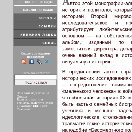
А
естественные науки
втор этой монографии-а
историк и политолог, которы
каталог по темам
историей Второй миров
авторы
исследовательское и пр
ссылки
атрибутирует любительск
книжная лавка
основном — на собственны
альбом, изданный по ин
связь
заместителя директора депа
Следите за нашими
очень важный вклад в ист
новостями!
визуальную историю.
В предисловии автор спра
Рассылка новостей:
исторических исследованиях
– сосредоточение вниман
«маленького человека» в вой
Наш сайт подключен к
Orphus
.
что «большая история» ХХ ве
Если вы заметили
опечатку, выделите слово
быть частью семейных биог
и нажмите
Ctrl+Enter
.
Спасибо!
учебника и меньше задева
идеологические столкновен
травматические исторически
наподобие «Бессмертного пол