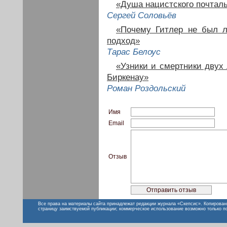
«Душа нацистского почтал
Сергей Соловьёв
«Почему Гитлер не был л
подход»
Тарас Белоус
«Узники и смертники двух
Биркенау»
Роман Роздольский
Имя
Email
Отзыв
Все права на материалы сайта принадлежат редакции журнала «Скепсис». Копирован
страницу заимствуемой публикации; коммерческое использование возможно только п