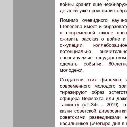
войны хранят еще необнару
деталей уже прояснили собр
Помимо очевидного научно
Шепелева имеет и образоват
в современной школе про
оживить рассказ о войне и
оккупации, коллабораци
потенциально значител
спонсируемые государство
сделать события 80-летн
молодежи.
Создатели этих фильмов, 
современного молодого зр
тиражируют образ эстетс
офицера Вермахта или даже
танкисту («Т-34» – 2019), 
казни советской диверсантки
советскими разведчиками 
насильников («Четыре дня в 