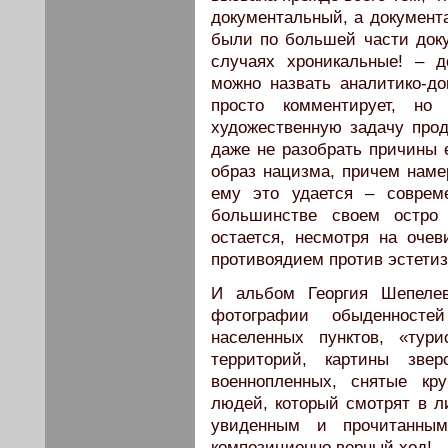
документальный, а документ
были по большей части док
случаях хроникальные! – д
можно назвать аналитико-до
просто комментирует, но
художественную задачу про
даже не разобрать причины е
образ нацизма, причем нам
ему это удается – соврем
большинстве своем остро
остается, несмотря на оче
противоядием против эстети
И альбом Георгия Шепелев
фотографии обыденносте
населенных пунктов, «тур
территорий, картины зве
военнопленных, снятые кр
людей, который смотрят в л
увиденным и прочитанным
композиционно верный ход!