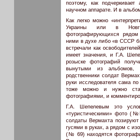
поэтому, как подчеркивает
научном аппарате. И в альбо
Как легко можно «интерпре
Украины или в Новго
фотографирующихся рядом
ними в духе либо «в СССР б
встречали как освободителей
имеет значения, и Г.А. Шепе
розыске фотографий получ
вынутыми из альбомов, к
родственники солдат Вермах
руки исследователя сама по 
тоже можно и нужно ста
фотографиями, и комментиро
Г.А. Шепелевым это усло
«туристическими» фото (№
солдаты Вермахта позируют
гусями в руках, а рядом с и
(№ 69) находятся фотографи