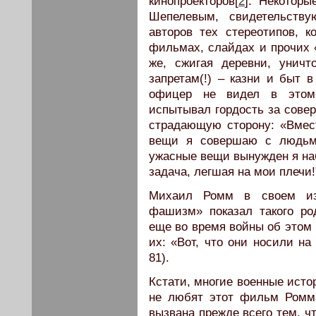
кинопроекторов[
2
]. Некоторы
Шепелевым, свидетельств
авторов тех стереотипов, 
фильмах, слайдах и прочих 
же, сжигая деревни, унич
запретам(!) – казни и быт 
офицер не видел в этом 
испытывал гордость за сове
страдающую сторону: «Вмест
вещи я совершаю с людьми
ужасные вещи вынужден я наб
задача, легшая на мои плечи!
Михаил Ромм в своем из
фашизм» показал такого ро
еще во время войны об этом 
их: «Вот, что они носили на
81).
Кстати, многие военные исто
не любят этот фильм Ромма
вызвана прежде всего тем, 